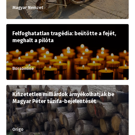
Magyar Nemzet
Felfoghatatlan tragédia: beütötte a fejét,
meghalt a pilóta
Borsonline
Kifizetetlen milliárdok árnyékolhatják be
Magyar Péter tűzifa-bejelentését
Origo