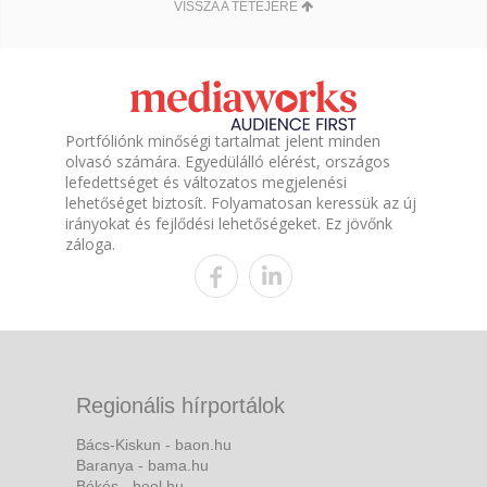
VISSZA A TETEJÉRE
Portfóliónk minőségi tartalmat jelent minden
olvasó számára. Egyedülálló elérést, országos
lefedettséget és változatos megjelenési
lehetőséget biztosít. Folyamatosan keressük az új
irányokat és fejlődési lehetőségeket. Ez jövőnk
záloga.
Regionális hírportálok
Bács-Kiskun - baon.hu
Baranya - bama.hu
Békés - beol.hu