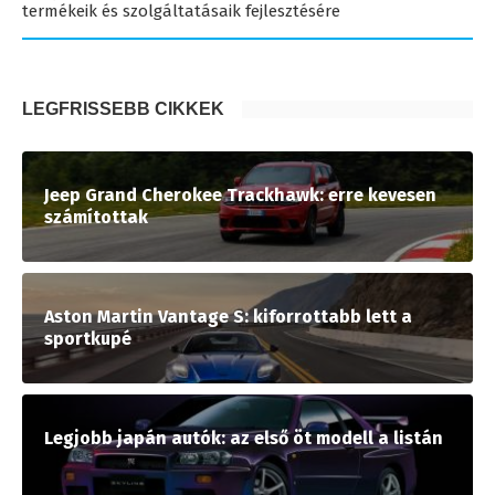
termékeik és szolgáltatásaik fejlesztésére
LEGFRISSEBB CIKKEK
Jeep Grand Cherokee Trackhawk: erre kevesen
számítottak
Aston Martin Vantage S: kiforrottabb lett a
sportkupé
Legjobb japán autók: az első öt modell a listán