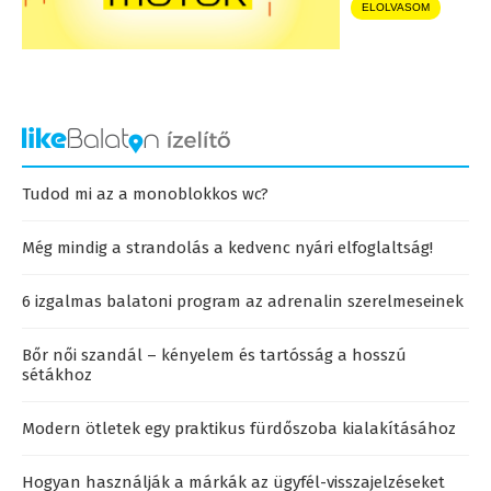
ELOLVASOM
Tudod mi az a monoblokkos wc?
Még mindig a strandolás a kedvenc nyári elfoglaltság!
6 izgalmas balatoni program az adrenalin szerelmeseinek
Bőr női szandál – kényelem és tartósság a hosszú
sétákhoz
Modern ötletek egy praktikus fürdőszoba kialakításához
Hogyan használják a márkák az ügyfél-visszajelzéseket