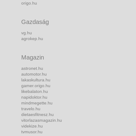
origo.hu
Gazdaság
vg.hu
agrokep.hu
Magazin
astronet.hu
automotor.hu
lakaskultura.hu
gamer.origo.hu
likebalaton.hu
napidoktor.hu
mindmegette.hu
travelo.hu
dietaesfitnesz.hu
vitorlazasmagazin.hu
videkize.hu
tvmusor.hu