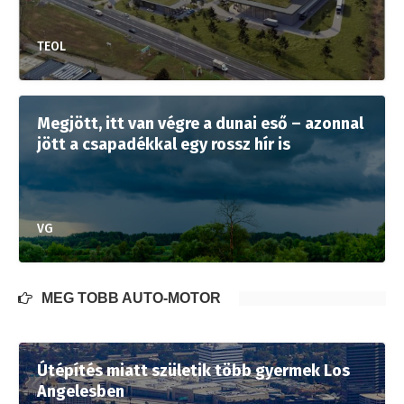
TEOL
Megjött, itt van végre a dunai eső – azonnal
jött a csapadékkal egy rossz hír is
VG
MÉG TÖBB AUTÓ-MOTOR
Útépítés miatt születik több gyermek Los
Angelesben