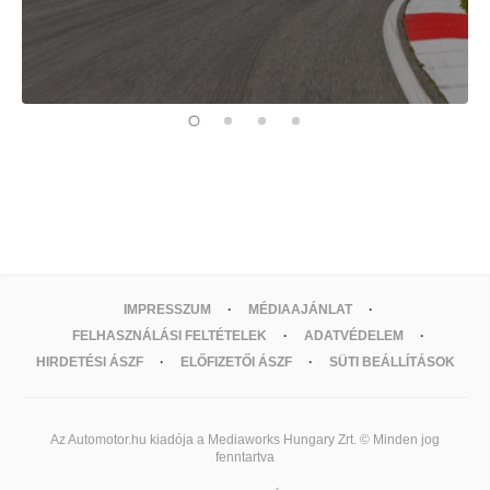
IMPRESSZUM
MÉDIAAJÁNLAT
FELHASZNÁLÁSI FELTÉTELEK
ADATVÉDELEM
HIRDETÉSI ÁSZF
ELŐFIZETŐI ÁSZF
SÜTI BEÁLLÍTÁSOK
Az Automotor.hu kiadója a Mediaworks Hungary Zrt. © Minden jog
fenntartva