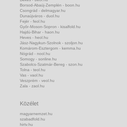
Borsod-Abaúj-Zemplén - boon.hu
Csongrád - delmagyar.hu
Dunaújváros - duol.hu
Fejér - feol.hu
Győr-Moson-Sopron - kisalfold.hu
Hajdú-Bihar - haon.hu
Heves - heol.hu
Jász-Nagykun-Szolnok - szoljon.hu
Komárom-Esztergom - kemma.hu
Nógrád - nool.hu
Somogy - sonline.hu
Szabolcs-Szatmár-Bereg - szon.hu
Tolna - teol.hu
Vas - vaol.hu
Veszprém - veol.hu
Zala - zaol.hu
Közélet
magyarnemzet.hu
szabadfold.hu
hirtv.hu