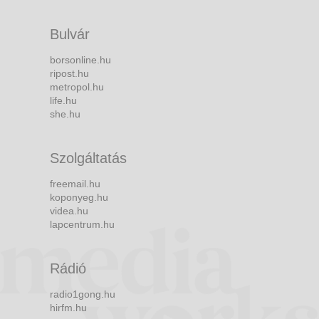
Bulvár
borsonline.hu
ripost.hu
metropol.hu
life.hu
she.hu
Szolgáltatás
freemail.hu
koponyeg.hu
videa.hu
lapcentrum.hu
Rádió
radio1gong.hu
hirfm.hu