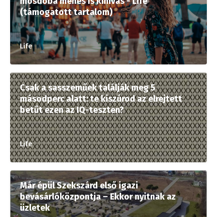
mosdóba menés is kihívás - Life
(támogatott tartalom)
Life
Csak a sasszeműek találják meg 5
másodperc alatt: te kiszúrod az elrejtett
betűt ezen az IQ-teszten?
Life
Már épül Szekszárd első igazi
bevásárlóközpontja – Ekkor nyitnak az
üzletek