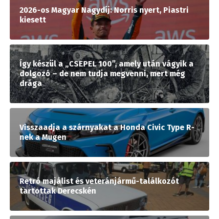
2026-os Magyar Nagydíj: Norris nyert, Piastri
kiesett
Így készül a „CSEPEL 100”, amely után vágyik a
dolgozó – de nem tudja megvenni, mert még
drága
Visszaadja a szárnyakat a Honda Civic Type R-
nek a Mugen
Retró majálist és veteránjármű-találkozót
tartottak Derecskén