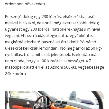
érdemben növekedett.
Persze jó dolog egy 230 lóerős, elsőkerékhajtású
minivel is cikázni, de ennél még ezerszer jobb dolog
ugyanezt egy 230 lóerős, hátsókerékhajtású minivel
végezni. Ehhez ráadásul egyesül az egyébként is
megkérdőjelezhető használati értékkel bíró hátsó
ülésekről kell csak lemondani. No meg arról az 50 kg-
nyi ballasztról, amit ezek jelentenek. Ezek után már
nem csoda, hogy a 100 km/órás sebességet 4,7
másodperc alatt éri el az Aznom 500-as, végsebessége
245 km/óra.