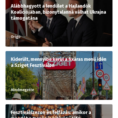
Alábbhagyott a lendület a Hajlandók
Koalíciójában, bizonytalanná válhat Ukrajna
támogatása
Origo
Kiderült, mennyibe kerül a fixáras menü idén
a Sziget Fesztiválon
Mindmegette
Fesztiválszezon és felfázás: amikor a