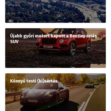
Újabb győri motort kapott a Bentley óriás
SUV
Könnyű testi (kí)sértés