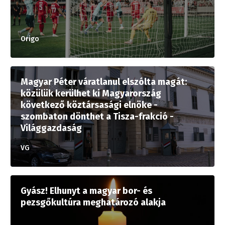
Origo
Magyar Péter váratlanul elszólta magát:
közülük kerülhet ki Magyarország
következő köztársasági elnöke -
szombaton dönthet a Tisza-frakció -
Világgazdaság
VG
Gyász! Elhunyt a magyar bor- és
pezsgőkultúra meghatározó alakja