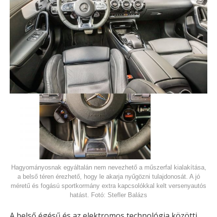
Hagyományosnak egyáltalán nem nevezhető a műszerfal kialakítása,
a belső téren érezhető, hogy le akarja nyűgözni tulajdonosát. A jó
méretű és fogású sportkormány extra kapcsolókkal kelt versenyautós
hatást. Fotó: Stefler Balázs
A belső égésű és az elektromos technológia közötti