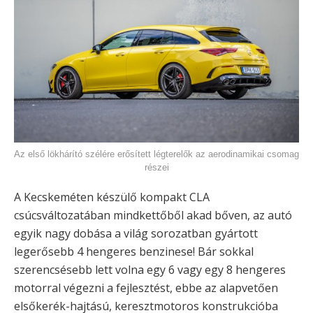
Az első lökhárító szélére erősített légterelők az aerodinamikai csomag
részei
A Kecskeméten készülő kompakt CLA
csúcsváltozatában mindkettőből akad bőven, az autó
egyik nagy dobása a világ sorozatban gyártott
legerősebb 4 hengeres benzinese! Bár sokkal
szerencsésebb lett volna egy 6 vagy egy 8 hengeres
motorral végezni a fejlesztést, ebbe az alapvetően
elsőkerék-hajtású, keresztmotoros konstrukcióba