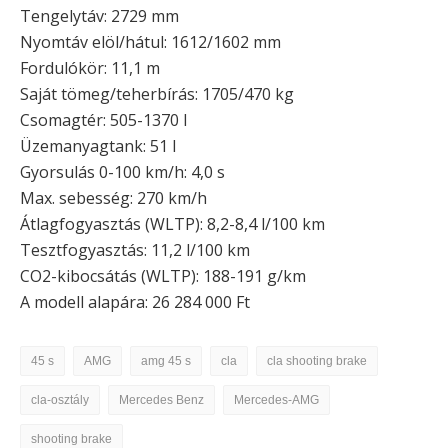
Tengelytáv: 2729 mm
Nyomtáv elöl/hátul: 1612/1602 mm
Fordulókör: 11,1 m
Saját tömeg/teherbírás: 1705/470 kg
Csomagtér: 505-1370 l
Üzemanyagtank: 51 l
Gyorsulás 0-100 km/h: 4,0 s
Max. sebesség: 270 km/h
Átlagfogyasztás (WLTP): 8,2-8,4 l/100 km
Tesztfogyasztás: 11,2 l/100 km
CO2-kibocsátás (WLTP): 188-191 g/km
A modell alapára: 26 284 000 Ft
45 s
AMG
amg 45 s
cla
cla shooting brake
cla-osztály
Mercedes Benz
Mercedes-AMG
shooting brake