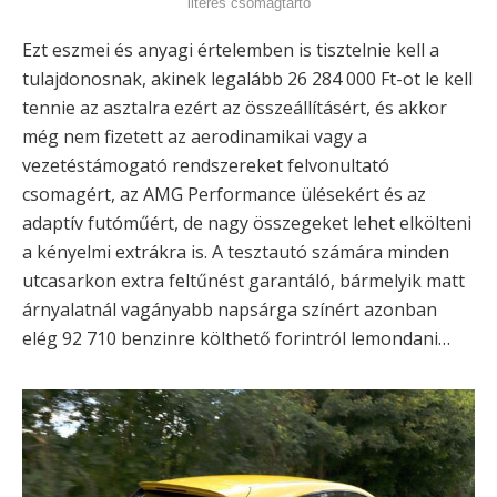
literes csomagtartó
Ezt eszmei és anyagi értelemben is tisztelnie kell a
tulajdonosnak, akinek legalább 26 284 000 Ft-ot le kell
tennie az asztalra ezért az összeállításért, és akkor
még nem fizetett az aerodinamikai vagy a
vezetéstámogató rendszereket felvonultató
csomagért, az AMG Performance ülésekért és az
adaptív futóműért, de nagy összegeket lehet elkölteni
a kényelmi extrákra is. A tesztautó számára minden
utcasarkon extra feltűnést garantáló, bármelyik matt
árnyalatnál vagányabb napsárga színért azonban
elég 92 710 benzinre költhető forintról lemondani…