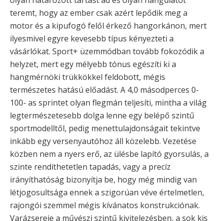
olyan határozott tartást ad és olyan hangulatot
teremt, hogy az ember csak azért lepődik meg a
motor és a kipufogó felől érkező hangorkánon, mert
ilyesmivel egyre kevesebb típus kényezteti a
vásárlókat. Sport+ üzemmódban tovább fokozódik a
helyzet, mert egy mélyebb tónus egészíti ki a
hangmérnöki trükkökkel feldobott, mégis
természetes hatású előadást. A 4,0 másodperces 0-
100- as sprintet olyan flegmán teljesíti, mintha a világ
legtermészetesebb dolga lenne egy belépő szintű
sportmodelltől, pedig menettulajdonságait tekintve
inkább egy versenyautóhoz áll közelebb. Vezetése
közben nem a nyers erő, az ülésbe lapító gyorsulás, a
szinte rendíthetetlen tapadás, vagy a precíz
irányíthatóság bizonyítja be, hogy még mindig van
létjogosultsága ennek a szigorúan véve értelmetlen,
rajongói szemmel mégis kívánatos konstrukciónak.
Varázsereje a művészi szintű kivitelezésben, a sok kis