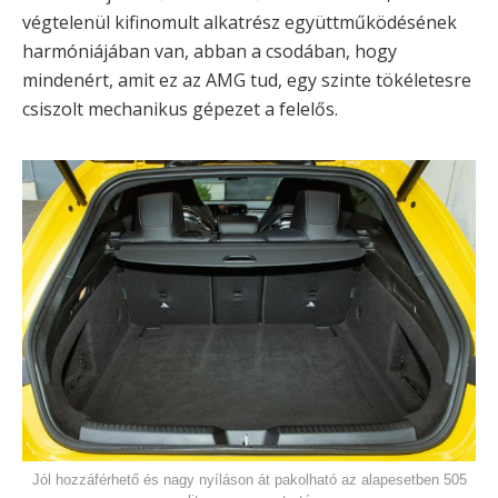
végtelenül kifinomult alkatrész együttműködésének
harmóniájában van, abban a csodában, hogy
mindenért, amit ez az AMG tud, egy szinte tökéletesre
csiszolt mechanikus gépezet a felelős.
Jól hozzáférhető és nagy nyíláson át pakolható az alapesetben 505