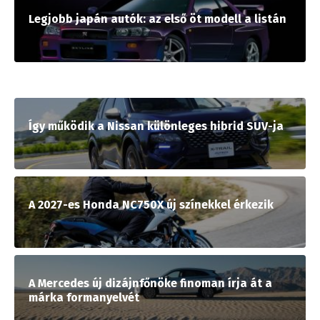
Legjobb japán autók: az első öt modell a listán
Így működik a Nissan különleges hibrid SUV-ja
A 2027-es Honda NC750X új színekkel érkezik
A Mercedes új dizájnfőnöke finoman írja át a
márka formanyelvét