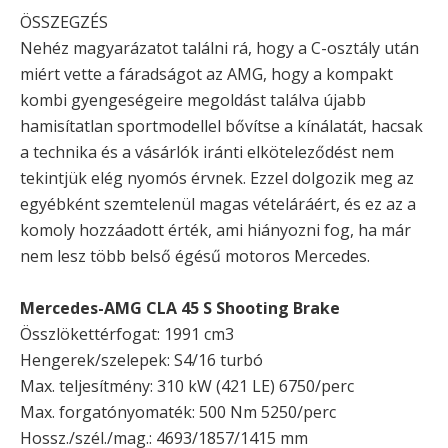
ÖSSZEGZÉS
Nehéz magyarázatot találni rá, hogy a C-osztály után
miért vette a fáradságot az AMG, hogy a kompakt
kombi gyengeségeire megoldást találva újabb
hamisítatlan sportmodellel bővítse a kínálatát, hacsak
a technika és a vásárlók iránti elköteleződést nem
tekintjük elég nyomós érvnek. Ezzel dolgozik meg az
egyébként szemtelenül magas vételáráért, és ez az a
komoly hozzáadott érték, ami hiányozni fog, ha már
nem lesz több belső égésű motoros Mercedes.
Mercedes-AMG CLA 45 S Shooting Brake
Összlökettérfogat: 1991 cm3
Hengerek/szelepek: S4/16 turbó
Max. teljesítmény: 310 kW (421 LE) 6750/perc
Max. forgatónyomaték: 500 Nm 5250/perc
Hossz./szél./mag.: 4693/1857/1415 mm