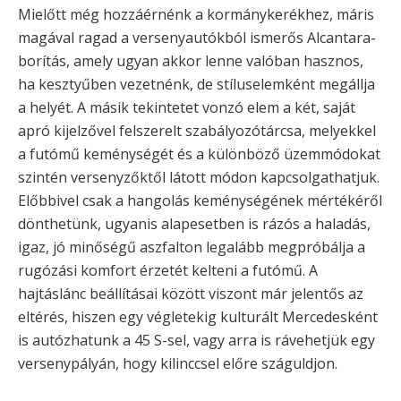
Mielőtt még hozzáérnénk a kormánykerékhez, máris
magával ragad a versenyautókból ismerős Alcantara-
borítás, amely ugyan akkor lenne valóban hasznos,
ha kesztyűben vezetnénk, de stíluselemként megállja
a helyét. A másik tekintetet vonzó elem a két, saját
apró kijelzővel felszerelt szabályozótárcsa, melyekkel
a futómű keménységét és a különböző üzemmódokat
szintén versenyzőktől látott módon kapcsolgathatjuk.
Előbbivel csak a hangolás keménységének mértékéről
dönthetünk, ugyanis alapesetben is rázós a haladás,
igaz, jó minőségű aszfalton legalább megpróbálja a
rugózási komfort érzetét kelteni a futómű. A
hajtáslánc beállításai között viszont már jelentős az
eltérés, hiszen egy végletekig kulturált Mercedesként
is autózhatunk a 45 S-sel, vagy arra is rávehetjük egy
versenypályán, hogy kilinccsel előre száguldjon.