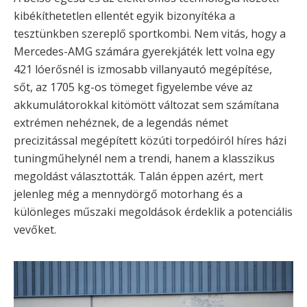
kibékíthetetlen ellentét egyik bizonyítéka a
tesztünkben szereplő sportkombi. Nem vitás, hogy a
Mercedes-AMG számára gyerekjáték lett volna egy
421 lóerősnél is izmosabb villanyautó megépítése,
sőt, az 1705 kg-os tömeget figyelembe véve az
akkumulátorokkal kitömött változat sem számítana
extrémen nehéznek, de a legendás német
precizitással megépített közúti torpedóiról híres házi
tuningműhelynél nem a trendi, hanem a klasszikus
megoldást választották. Talán éppen azért, mert
jelenleg még a mennydörgő motorhang és a
különleges műszaki megoldások érdeklik a potenciális
vevőket.