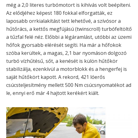
még a 2,0 literes turbómotort is kihívás volt beépíteni.
Az elődjéhez képest 180 fokkal elforgatták, ez
laposabb orrkialakítást tett lehetővé, a szívósor a
hűtőrács, a kettős megfújású (twinscroll) turbófeltöltő
a tűzfal felé néz. Előbbi a légáramlást, utóbbi az üzemi
hőfok gyorsabb elérését segíti. Ha már a hőfokok
szóba kerültek, a magas, 2,1 bar nyomáson dolgozó
turbó vízhűtésű, sőt, a kenését is külön hűtőkör
stabilizálja, ezenkívül a motorblokk és a hengerfej is
saját hűtőkört kapott. A rekord, 421 lóerős
csúcsteljesítmény mellett 500 Nm csúcsnyomatékot ad
le, ennyi erő már 4 hajtott kerékért kiált.