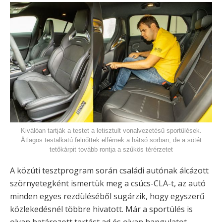
Kiválóan tartják a testet a letisztult vonalvezetésű sportülések.
Átlagos testalkatú felnőttek elférnek a hátsó sorban, de a sötét
tetőkárpit tovább rontja a szűkös térérzetet
A közúti tesztprogram során családi autónak álcázott
szörnyetegként ismertük meg a csúcs-CLA-t, az autó
minden egyes rezdüléséből sugárzik, hogy egyszerű
közlekedésnél többre hivatott. Már a sportülés is