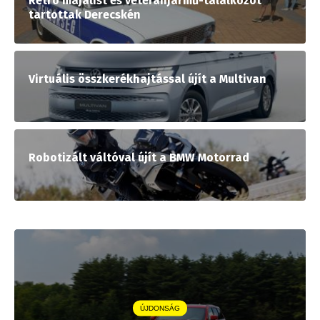
Retró majálist és veteránjármű-találkozót
tartottak Derecskén
Virtuális összkerékhajtással újít a Multivan
Robotizált váltóval újít a BMW Motorrad
ÚJDONSÁG