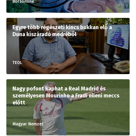
Borsonline
Egyre több régészeti kincs bukkan elő a
Duna kiszáradó medréből
TEOL
Nagy pofont kaphat a Real Madrid és
személyesen Mourinho a Fradi elleni meccs
előtt
Magyar Nemzet