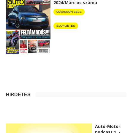
2024/Március száma
OLVASSON BELE
ELŐFIZETÉS
HIRDETÉS
Autó-Motor
podcast 1. -