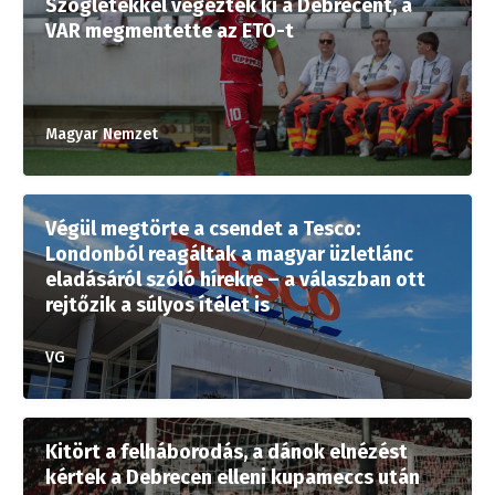
Szögletekkel végezték ki a Debrecent, a
VAR megmentette az ETO-t
Magyar Nemzet
Végül megtörte a csendet a Tesco:
Londonból reagáltak a magyar üzletlánc
eladásáról szóló hírekre – a válaszban ott
rejtőzik a súlyos ítélet is
VG
Kitört a felháborodás, a dánok elnézést
kértek a Debrecen elleni kupameccs után