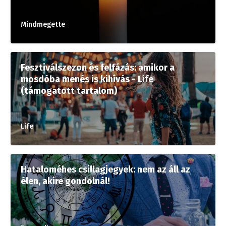
Mindmegette
Fesztiválszezon és felfázás: amikor a
mosdóba menés is kihívás - Life
(támogatott tartalom)
Life
Hataloméhes csillagjegyek: nem az áll az
élen, akire gondolnál!