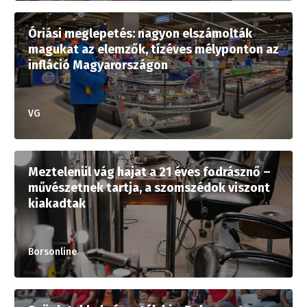
Óriási meglepetés: nagyon elszámolták
magukat az elemzők, tízéves mélyponton az
infláció Magyarországon
VG
Meztelenül vág hajat a 21 éves fodrásznő –
művészetnek tartja, a szomszédok viszont
kiakadtak
Borsonline