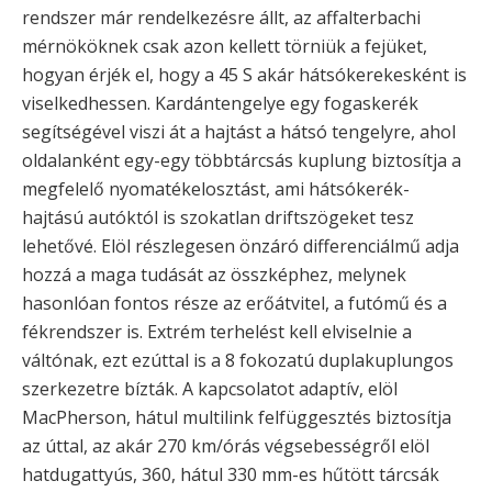
rendszer már rendelkezésre állt, az affalterbachi
mérnököknek csak azon kellett törniük a fejüket,
hogyan érjék el, hogy a 45 S akár hátsókerekesként is
viselkedhessen. Kardántengelye egy fogaskerék
segítségével viszi át a hajtást a hátsó tengelyre, ahol
oldalanként egy-egy többtárcsás kuplung biztosítja a
megfelelő nyomatékelosztást, ami hátsókerék-
hajtású autóktól is szokatlan driftszögeket tesz
lehetővé. Elöl részlegesen önzáró differenciálmű adja
hozzá a maga tudását az összképhez, melynek
hasonlóan fontos része az erőátvitel, a futómű és a
fékrendszer is. Extrém terhelést kell elviselnie a
váltónak, ezt ezúttal is a 8 fokozatú duplakuplungos
szerkezetre bízták. A kapcsolatot adaptív, elöl
MacPherson, hátul multilink felfüggesztés biztosítja
az úttal, az akár 270 km/órás végsebességről elöl
hatdugattyús, 360, hátul 330 mm-es hűtött tárcsák