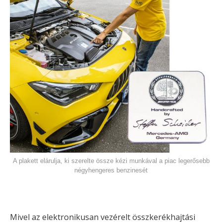
A plakett elárulja, ki szerelte össze kézi munkával a piac legerősebb
négyhengeres benzinesét
Mivel az elektronikusan vezérelt összkerékhajtási