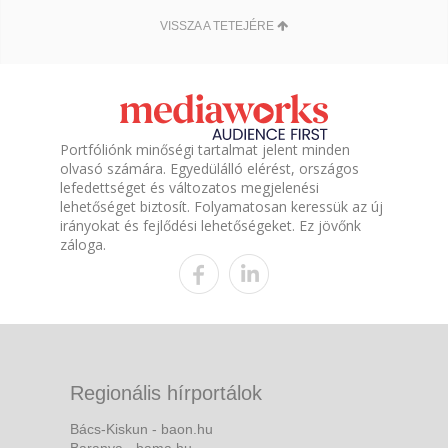
VISSZA A TETEJÉRE
Portfóliónk minőségi tartalmat jelent minden
olvasó számára. Egyedülálló elérést, országos
lefedettséget és változatos megjelenési
lehetőséget biztosít. Folyamatosan keressük az új
irányokat és fejlődési lehetőségeket. Ez jövőnk
záloga.
Regionális hírportálok
Bács-Kiskun - baon.hu
Baranya - bama.hu