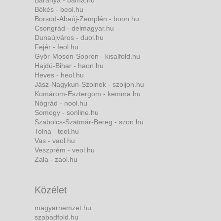
Békés - beol.hu
Borsod-Abaúj-Zemplén - boon.hu
Csongrád - delmagyar.hu
Dunaújváros - duol.hu
Fejér - feol.hu
Győr-Moson-Sopron - kisalfold.hu
Hajdú-Bihar - haon.hu
Heves - heol.hu
Jász-Nagykun-Szolnok - szoljon.hu
Komárom-Esztergom - kemma.hu
Nógrád - nool.hu
Somogy - sonline.hu
Szabolcs-Szatmár-Bereg - szon.hu
Tolna - teol.hu
Vas - vaol.hu
Veszprém - veol.hu
Zala - zaol.hu
Közélet
magyarnemzet.hu
szabadfold.hu