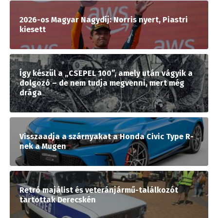
2026-os Magyar Nagydíj: Norris nyert, Piastri
kiesett
Így készül a „CSEPEL 100”, amely után vágyik a
dolgozó – de nem tudja megvenni, mert még
drága
Visszaadja a szárnyakat a Honda Civic Type R-
nek a Mugen
Retró majálist és veteránjármű-találkozót
tartottak Derecskén