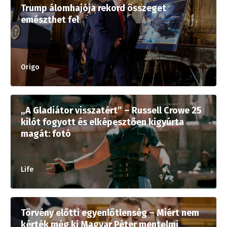
Trump álomhajója rekord összeget
emészthet fel
Origo
„A Gladiátor visszatért” – Russell Crowe 25
kilót fogyott és elképesztően kigyúrta
magát: fotó
Life
Törvény előtti egyenlőtlenség – Miért nem
kérték még ki Magyar Péter mentelmi