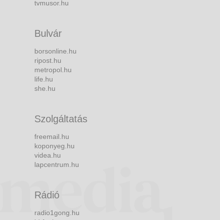
tvmusor.hu
Bulvár
borsonline.hu
ripost.hu
metropol.hu
life.hu
she.hu
Szolgáltatás
freemail.hu
koponyeg.hu
videa.hu
lapcentrum.hu
Rádió
radio1gong.hu