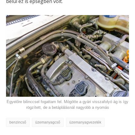
belül ez is épségben volt.
Egyelőre bilinccsel fogattam fel. Mögötte a gyári visszafolyó ág is így
rögzített, de a betáplálásnál nagyobb a nyomás
benzincső
üzemanyagcső
üzemanyagvezeték