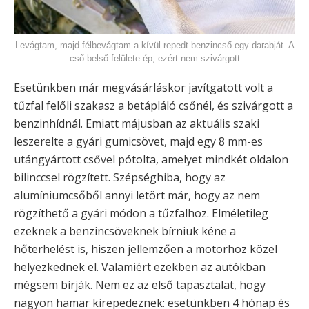
Levágtam, majd félbevágtam a kívül repedt benzincső egy darabját. A
cső belső felülete ép, ezért nem szivárgott
Esetünkben már megvásárláskor javítgatott volt a
tűzfal felőli szakasz a betápláló csőnél, és szivárgott a
benzinhídnál. Emiatt májusban az aktuális szaki
leszerelte a gyári gumicsövet, majd egy 8 mm-es
utángyártott csővel pótolta, amelyet mindkét oldalon
bilinccsel rögzített. Szépséghiba, hogy az
alumíniumcsőből annyi letört már, hogy az nem
rögzíthető a gyári módon a tűzfalhoz. Elméletileg
ezeknek a benzincsöveknek bírniuk kéne a
hőterhelést is, hiszen jellemzően a motorhoz közel
helyezkednek el. Valamiért ezekben az autókban
mégsem bírják. Nem ez az első tapasztalat, hogy
nagyon hamar kirepedeznek: esetünkben 4 hónap és