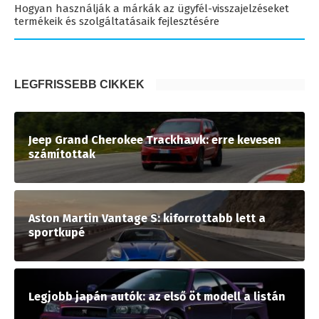
Hogyan használják a márkák az ügyfél-visszajelzéseket
termékeik és szolgáltatásaik fejlesztésére
LEGFRISSEBB CIKKEK
Jeep Grand Cherokee Trackhawk: erre kevesen
számítottak
Aston Martin Vantage S: kiforrottabb lett a
sportkupé
Legjobb japán autók: az első öt modell a listán