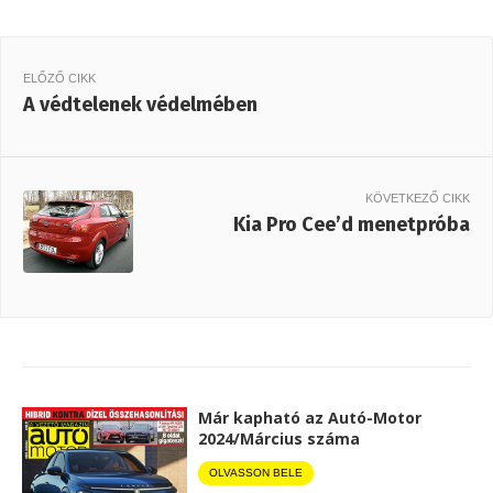
ELŐZŐ CIKK
A védtelenek védelmében
KÖVETKEZŐ CIKK
Kia Pro Cee’d menetpróba
Már kapható az Autó-Motor
2024/Március száma
OLVASSON BELE