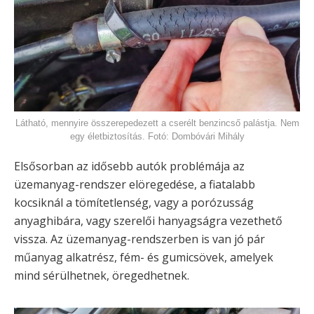
Látható, mennyire összerepedezett a cserélt benzincső palástja. Nem
egy életbiztosítás. Fotó: Dombóvári Mihály
Elsősorban az idősebb autók problémája az
üzemanyag-rendszer elöregedése, a fiatalabb
kocsiknál a tömítetlenség, vagy a porózusság
anyaghibára, vagy szerelői hanyagságra vezethető
vissza. Az üzemanyag-rendszerben is van jó pár
műanyag alkatrész, fém- és gumicsövek, amelyek
mind sérülhetnek, öregedhetnek.