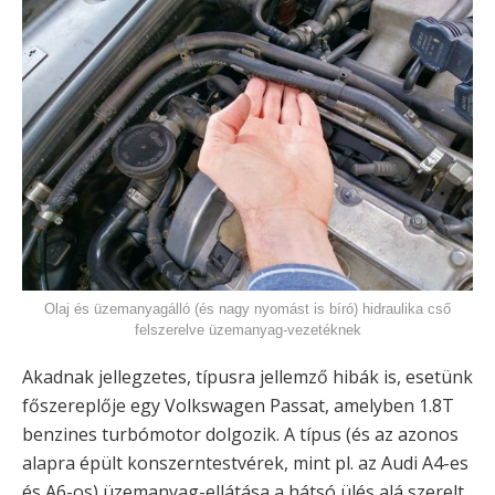
Olaj és üzemanyagálló (és nagy nyomást is bíró) hidraulika cső
felszerelve üzemanyag-vezetéknek
Akadnak jellegzetes, típusra jellemző hibák is, esetünk
főszereplője egy Volkswagen Passat, amelyben 1.8T
benzines turbómotor dolgozik. A típus (és az azonos
alapra épült konszerntestvérek, mint pl. az Audi A4-es
és A6-os) üzemanyag-ellátása a hátsó ülés alá szerelt