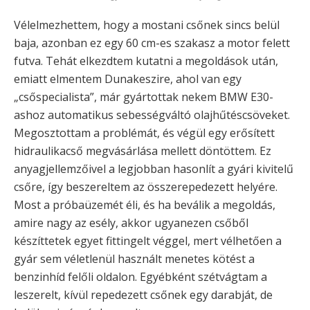
Vélelmezhettem, hogy a mostani csőnek sincs belül
baja, azonban ez egy 60 cm-es szakasz a motor felett
futva. Tehát elkezdtem kutatni a megoldások után,
emiatt elmentem Dunakeszire, ahol van egy
„csőspecialista”, már gyártottak nekem BMW E30-
ashoz automatikus sebességváltó olajhűtéscsöveket.
Megosztottam a problémát, és végül egy erősített
hidraulikacső megvásárlása mellett döntöttem. Ez
anyagjellemzőivel a legjobban hasonlít a gyári kivitelű
csőre, így beszereltem az összerepedezett helyére.
Most a próbaüzemét éli, és ha beválik a megoldás,
amire nagy az esély, akkor ugyanezen csőből
készíttetek egyet fittingelt véggel, mert vélhetően a
gyár sem véletlenül használt menetes kötést a
benzinhíd felőli oldalon. Egyébként szétvágtam a
leszerelt, kívül repedezett csőnek egy darabját, de