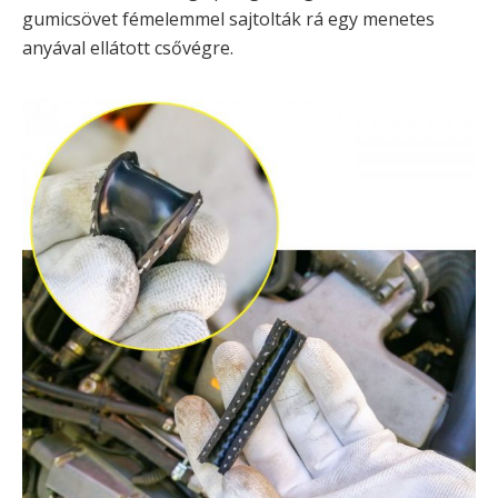
gumicsövet fémelemmel sajtolták rá egy menetes
anyával ellátott csővégre.