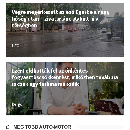
Végre megérkezett az eső Egerbe a nagy
hőség után – zivatarlánc alakult ki a
térségben
HEOL
Ezért oldhatták fel az önkéntes
fogyasztáscsökkentést, miközben továbbra
is csak egy turbina működik
Origo
MÉG TÖBB AUTÓ-MOTOR