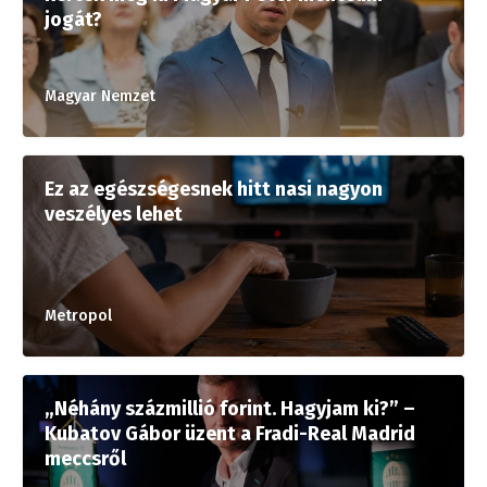
jogát?
Magyar Nemzet
Ez az egészségesnek hitt nasi nagyon
veszélyes lehet
Metropol
„Néhány százmillió forint. Hagyjam ki?” –
Kubatov Gábor üzent a Fradi-Real Madrid
meccsről