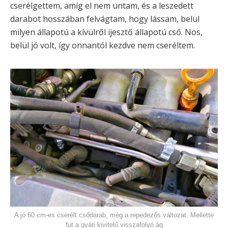
cserélgettem, amíg el nem untam, és a leszedett
darabot hosszában felvágtam, hogy lássam, belül
milyen állapotú a kívülről ijesztő állapotú cső. Nos,
belül jó volt, így onnantól kezdve nem cseréltem.
A jó 60 cm-es cserélt csődarab, még a repedezős változat. Mellette
fut a gyári kivitelű visszafolyó ág