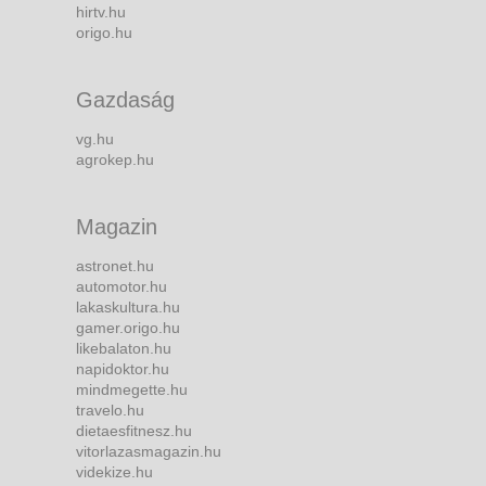
hirtv.hu
origo.hu
Gazdaság
vg.hu
agrokep.hu
Magazin
astronet.hu
automotor.hu
lakaskultura.hu
gamer.origo.hu
likebalaton.hu
napidoktor.hu
mindmegette.hu
travelo.hu
dietaesfitnesz.hu
vitorlazasmagazin.hu
videkize.hu