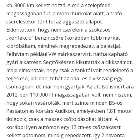
kb. 8000 km kellett hozzá. A cső a szelepfedél
magasságában fut, a motorburkolat alatt, a trafó
cserélésekor tűnt fel az aggasztó állapot.
Eldöntöttem, hogy nem cserélem a szokásos
„konfekció” benzincsőre (korábban több márkát
kipróbáltam, mindnek megrepedezett a palástja).
Felhívtam például VW márkaszervizt, hátha kapható
gyári alkatrész. Segítőkészen kikutatták a cikkszámot,
majd elmondták, hogy csak a tanktól volt rendelhető a
teljes cső, párban, tehát az oda- és a visszaág egy
csomagban, de már nem gyártják. Az utolsó ismert ára
2012-ben 110 000 Ft magasságában volt: nem hiszem,
hogy sokan vásárolták, mert szinte minden B5-ös
Passaton és kortárs Audikon, amelyekben 1.8T motor
dolgozik, csak a maszek csőtoldásokat láttam. A
korábbi ilyen autómon egy 12 cm-es csőszakaszt
kellett pótolnom, mindig repedezett, így 2 havonta