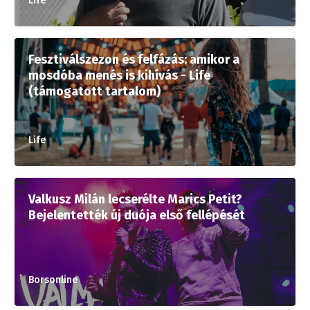
Life
Fesztiválszezon és felfázás: amikor a
mosdóba menés is kihívás - Life
(támogatott tartalom)
Life
Valkusz Milán lecserélte Marics Petit?
Bejelentették új duója első fellépését
Borsonline