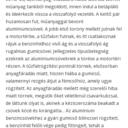
műanyag tankból megoldott, innen indul a betápláló
és ideérkezik vissza a visszafolyó vezeték. A kettő pár
huzamosan fut, műanyaggal bevont
alumíniumcsövek. A jobb első torony mellett jutnak fel
a motortérbe, a tűzfalon futnak, és itt csatlakoznak
rájuk a benzinhídhoz vivő ág és a visszafolyó ág
rugalmas gumicsövei. Jellegzetes típusbetegség
ezeknek az alumíniumcsöveknek a törése a motortéri
részen. A tűzfalrögzítési pontnál törnek, elsősorban
anyagfáradás miatt, hiszen hiába a gumicső,
valamennyi rezgés átjut a fémcsőhöz, amely ugye
rögzített. Az anyagfáradás mellett még szerelői hiba
miatt törnek, megütik őket véletlenül csavarkulccsal,
de láttunk olyat is, akinek a kéziszerszáma beakadt a
csövek közé és kirángatta… Az alumínium
benzincsövekhez a gyári gumicső bilinccsel rögzített,
a benzinhíd felőli vége pedig fittingelt, tehát a