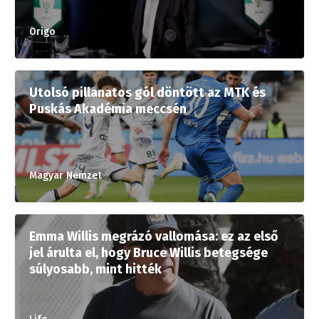
Origo
Utolsó pillanatos gól döntött az MTK és
Puskás Akadémia meccsén
Magyar Nemzet
Emma Willis megrázó vallomása: ez az első
jel árulta el, hogy Bruce Willis betegsége
súlyosabb, mint hitték