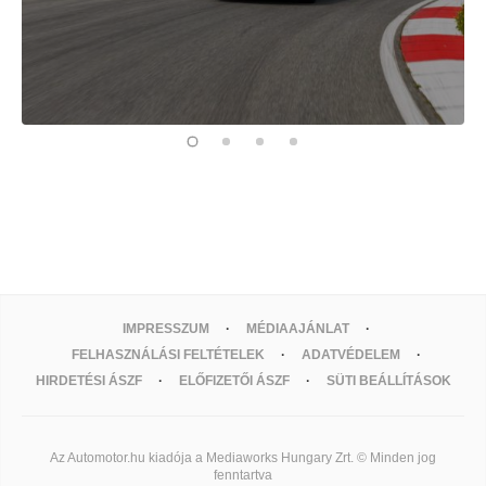
IMPRESSZUM
MÉDIAAJÁNLAT
FELHASZNÁLÁSI FELTÉTELEK
ADATVÉDELEM
HIRDETÉSI ÁSZF
ELŐFIZETŐI ÁSZF
SÜTI BEÁLLÍTÁSOK
Az Automotor.hu kiadója a Mediaworks Hungary Zrt. © Minden jog
fenntartva