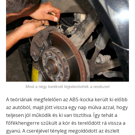
Mind a négy keréknél légtelenítették a rendszert
A teóriának megfelelően az ABS-kocka került ki előbb
az autóból, majd jött vissza egy nap múlva azzal, hogy
teljesen jól működik és ki van tisztítva. Így tehát a
főfékhengerre szűkült a kör és terelődött rá vissza a
gyanú. A cseréjével tényleg megoldódott az észlelt