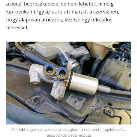
a pedál beereszkedése, de nem lehetett mindig
kiprovokálni. Így az autó ott maradt a szervizben,
hogy alaposan átnézzék, kezdve egy fékpados
méréssel.
A főfékhenger volt a ludas a dologban, a cserével megoldódott a
rapszodikus pedálmozgás