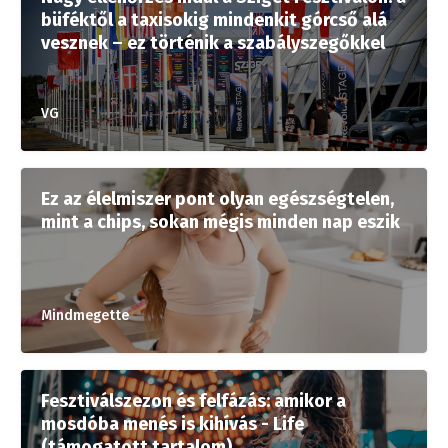
büféktől a taxisokig mindenkit górcső alá
vesznek – ez történik a szabályszegőkkel
VG
Ez az élelmiszer pont olyan egészségtelen,
mint a chips, sokan mégis minden nap eszik
Mindmegette
Fesztiválszezon és felfázás: amikor a
mosdóba menés is kihívás - Life
(támogatott tartalom)