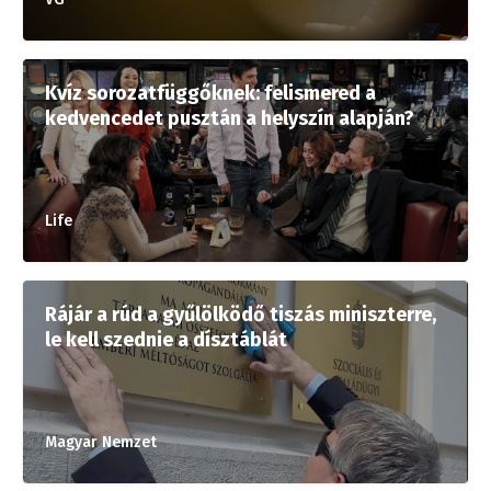
Kvíz sorozatfüggőknek: felismered a
kedvencedet pusztán a helyszín alapján?
Life
Rájár a rúd a gyűlölködő tiszás miniszterre,
le kell szednie a dísztáblát
Magyar Nemzet