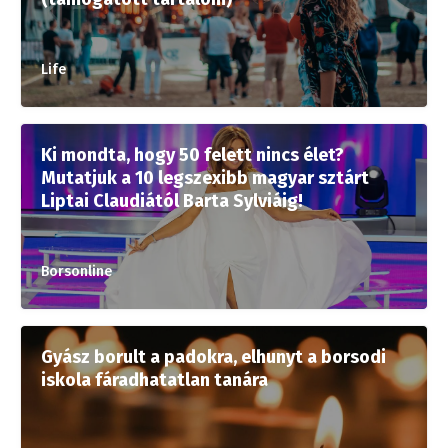
Life
Ki mondta, hogy 50 felett nincs élet?
Mutatjuk a 10 legszexibb magyar sztárt
Liptai Claudiától Barta Sylviáig!
Borsonline
Gyász borult a padokra, elhunyt a borsodi
iskola fáradhatatlan tanára