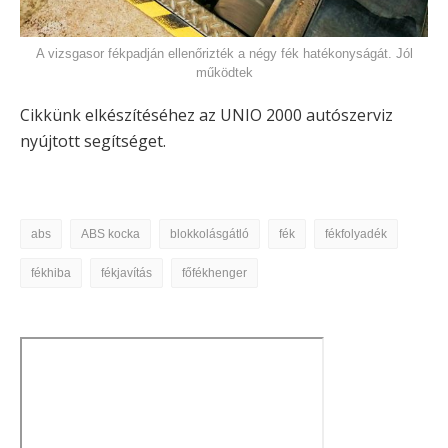
A vizsgasor fékpadján ellenőrizték a négy fék hatékonyságát. Jól
működtek
Cikkünk elkészítéséhez az UNIO 2000 autószerviz
nyújtott segítséget.
abs
ABS kocka
blokkolásgátló
fék
fékfolyadék
fékhiba
fékjavítás
főfékhenger