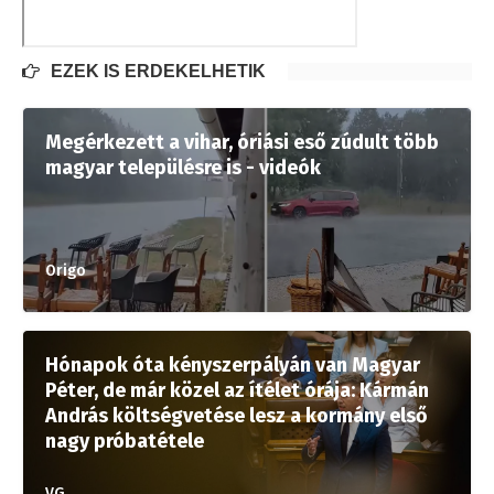
EZEK IS ÉRDEKELHETIK
Megérkezett a vihar, óriási eső zúdult több
magyar településre is - videók
Origo
Hónapok óta kényszerpályán van Magyar
Péter, de már közel az ítélet órája: Kármán
András költségvetése lesz a kormány első
nagy próbatétele
VG