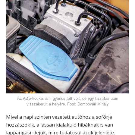
Az ABS-kocka, ami gyanúsított volt, de egy tisztítás után
visszakerült a helyére. Fotó: Dombóvári Mihály
Mivel a napi szinten vezetett autóhoz a sofőrje
hozzászokik, a lassan kialakuló hibáknak is van
lappangási idejük, mire tudatosul azok jelenléte.