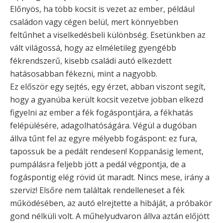
Előnyös, ha több kocsit is vezet az ember, például
családon vagy cégen belül, mert könnyebben
feltűnhet a viselkedésbeli különbség. Esetünkben az
vált világossá, hogy az elméletileg gyengébb
fékrendszerű, kisebb családi autó elkezdett
hatásosabban fékezni, mint a nagyobb.
Ez először egy sejtés, egy érzet, abban viszont segít,
hogy a gyanúba került kocsit vezetve jobban elkezd
figyelni az ember a fék fogáspontjára, a fékhatás
felépülésére, adagolhatóságára. Végül a dugóban
állva tűnt fel az egyre mélyebb fogáspont: ez fura,
tapossuk be a pedált rendesen! Koppanásig lement,
pumpálásra feljebb jött a pedál végpontja, de a
fogáspontig elég rövid út maradt. Nincs mese, irány a
szerviz! Elsőre nem találtak rendelleneset a fék
működésében, az autó elrejtette a hibáját, a próbakör
gond nélküli volt. A műhelyudvaron állva aztán előjött