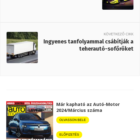
KÖVETKEZŐ CIKK
Ingyenes tanfolyammal csábítják a
teherautó-sofőröket
Már kapható az Autó-Motor
2024/Március száma
OLVASSON BELE
ELŐFIZETÉS