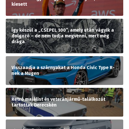
kiesett
Így készül a „CSEPEL 100”, amely után vágyik a
dolgozó – de nem tudja megvenni, mert még
drága
Visszaadja a szárnyakat a Honda Civic Type R-
nek a Mugen
Retró majálist és veteránjármű-találkozót
tartottak Derecskén