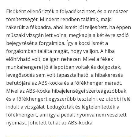
Elsőként ellenőrizték a folyadékszintet, és a rendszer
tömítettségét. Mindent rendben találtak, majd
rákerült a fékpadra, ahol ismét jól teljesített, ha éppen
műszaki vizsgán lett volna, megkapja a két évre szóló
bejegyzését a forgalmiba. Így a kocsi ismét a
forgalomban találta magát, hogy valljon. A hiba
előhívható volt, de igen nehezen. Mivel a fékek
munkahengerei jó állapotban voltak és dolgoztak,
levegősödés sem volt tapasztalható, a hibakeresés
befutójára az ABS-kocka és a főfékhenger maradt.
Mivel az ABS-kocka hibajelenségei szerteágazóbbak,
és a főfékhengert egyszerűbb tesztelni, ez utóbbi felé
indult a vizsgálat. Ledugózták és légtelenítették a
főfékhengert, ami így a pedált nyomva nem veszített
nyomást. Jöhetett tehát az ABS-kocka.