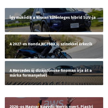
Így működik a Nissan különleges hibrid SUV-ja
A 2027-es Honda NC750X új színekkel érkezik
A Mercedes új dizájnfőnöke finoman írja át a
márka formanyelvét
2026-os Magyar Nagydíj: Norris nyert, Piastri