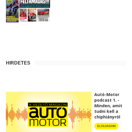
HIRDETÉS
Autó-Motor
podcast 1. -
Minden, amit
tudni kell a
chiphiányról
ELOLVASOM