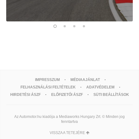
IMPRESSZUM
MÉDIAAJÁNLAT
FELHASZNÁLÁSI FELTÉTELEK
ADATVÉDELEM
HIRDETÉSI ÁSZF
ELŐFIZETŐI ÁSZF
SÜTI BEÁLLÍTÁSOK
Az Automotor.hu kiadója a Mediaworks Hungary Zrt. © Minden jog
fenntartva
VISSZA A TETEJÉRE