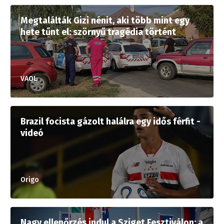
Megtalálták Gizi nénit, aki több mint egy
hete tűnt el: szörnyű tragédia történt
VAOL
Brazil focista gázolt halálra egy idős férfit -
videó
Origo
Nagy ellenőrzés indul a Sziget Fesztiválon: a