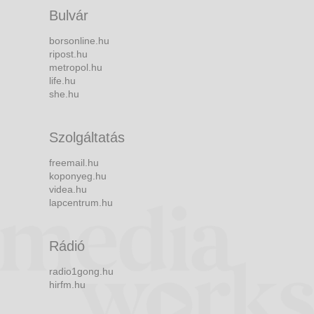
Bulvár
borsonline.hu
ripost.hu
metropol.hu
life.hu
she.hu
Szolgáltatás
freemail.hu
koponyeg.hu
videa.hu
lapcentrum.hu
Rádió
radio1gong.hu
hirfm.hu