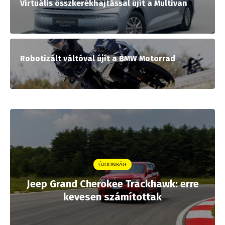
Virtuális összkerékhajtással újít a Multivan
Robotizált váltóval újít a BMW Motorrad
ÚJDONSÁG
Jeep Grand Cherokee Trackhawk: erre
kevesen számítottak