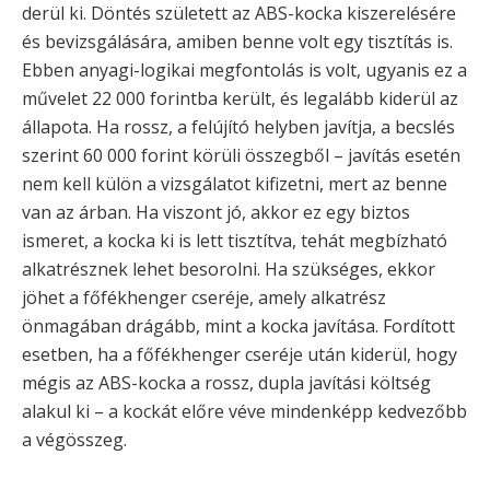
derül ki. Döntés született az ABS-kocka kiszerelésére
és bevizsgálására, amiben benne volt egy tisztítás is.
Ebben anyagi-logikai megfontolás is volt, ugyanis ez a
művelet 22 000 forintba került, és legalább kiderül az
állapota. Ha rossz, a felújító helyben javítja, a becslés
szerint 60 000 forint körüli összegből – javítás esetén
nem kell külön a vizsgálatot kifizetni, mert az benne
van az árban. Ha viszont jó, akkor ez egy biztos
ismeret, a kocka ki is lett tisztítva, tehát megbízható
alkatrésznek lehet besorolni. Ha szükséges, ekkor
jöhet a főfékhenger cseréje, amely alkatrész
önmagában drágább, mint a kocka javítása. Fordított
esetben, ha a főfékhenger cseréje után kiderül, hogy
mégis az ABS-kocka a rossz, dupla javítási költség
alakul ki – a kockát előre véve mindenképp kedvezőbb
a végösszeg.