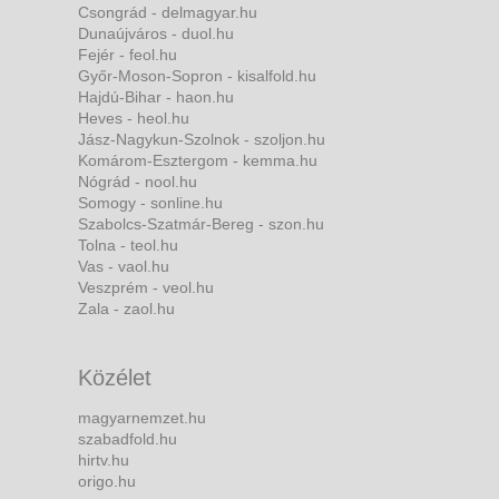
Csongrád - delmagyar.hu
Dunaújváros - duol.hu
Fejér - feol.hu
Győr-Moson-Sopron - kisalfold.hu
Hajdú-Bihar - haon.hu
Heves - heol.hu
Jász-Nagykun-Szolnok - szoljon.hu
Komárom-Esztergom - kemma.hu
Nógrád - nool.hu
Somogy - sonline.hu
Szabolcs-Szatmár-Bereg - szon.hu
Tolna - teol.hu
Vas - vaol.hu
Veszprém - veol.hu
Zala - zaol.hu
Közélet
magyarnemzet.hu
szabadfold.hu
hirtv.hu
origo.hu