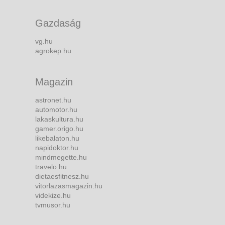
Gazdaság
vg.hu
agrokep.hu
Magazin
astronet.hu
automotor.hu
lakaskultura.hu
gamer.origo.hu
likebalaton.hu
napidoktor.hu
mindmegette.hu
travelo.hu
dietaesfitnesz.hu
vitorlazasmagazin.hu
videkize.hu
tvmusor.hu