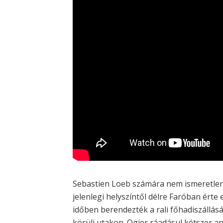
Sebastien Loeb számára nem ismeretlen 
jelenlegi helyszíntől délre Faróban érte
időben berendezték a rali főhadiszállásá
körüli utakon. Ogier ráadásul kétszer an