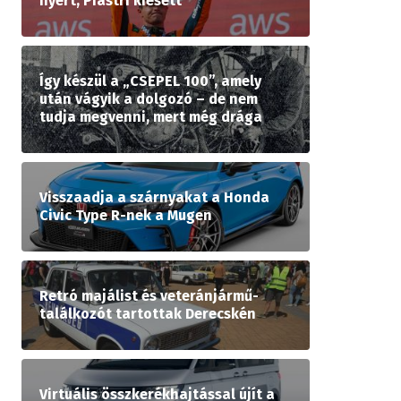
nyert, Piastri kiesett
Így készül a „CSEPEL 100”, amely
után vágyik a dolgozó – de nem
tudja megvenni, mert még drága
Visszaadja a szárnyakat a Honda
Civic Type R-nek a Mugen
Retró majálist és veteránjármű-
találkozót tartottak Derecskén
Virtuális összkerékhajtással újít a