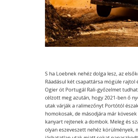
S ha Loebnek nehéz dolga lesz, az els
Ráadásul két csapattársa mögüle rajtol 
Ogier öt Portugál Rali-győzelmet tudh
célzott meg azután, hogy 2021-ben ő nyer
utak várják a ralimezőnyt Portótól észak
homokosak, de másodjára már kövesek é
kanyart rejtenek a dombok. Meleg és sz
olyan eszeveszett nehéz körülmények, 
járhatatlan utak miatt sokat panaszkodt