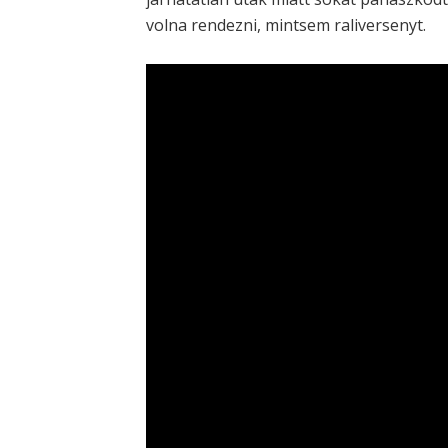
volna rendezni, mintsem raliversenyt.