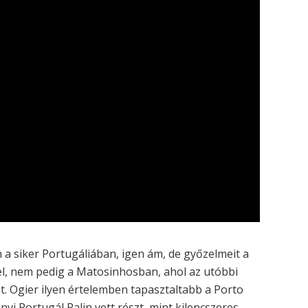
a siker Portugáliában, igen ám, de győzelmeit a
 el, nem pedig a Matosinhosban, ahol az utóbbi
t. Ogier ilyen értelemben tapasztaltabb a Porto
nyi Portugál Ralin vett részt, mint kilencszeres