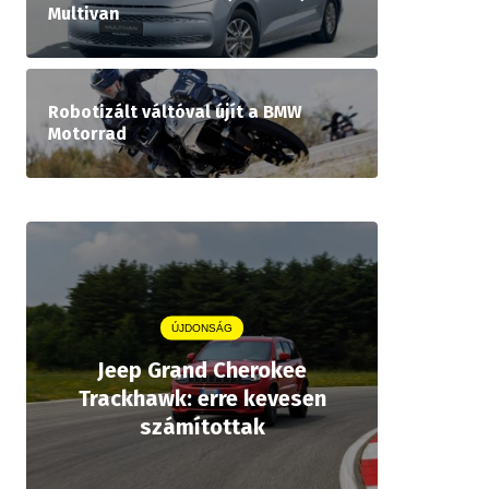
Multivan
Robotizált váltóval újít a BMW
Motorrad
ÚJDONSÁG
Jeep Grand Cherokee
Aston
Trackhawk: erre kevesen
kiforrot
számítottak