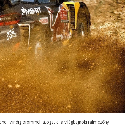
end. Mindig örömmel látogat el a világbajnoki ralimezőny