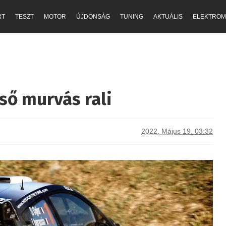
RT
TESZT
MOTOR
ÚJDONSÁG
TUNING
AKTUÁLIS
ELEKTROM
lső murvás rali
2022. Május 19. 03:32