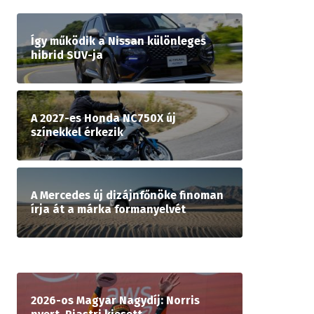
Így működik a Nissan különleges
hibrid SUV-ja
A 2027-es Honda NC750X új
színekkel érkezik
A Mercedes új dizájnfőnöke finoman
írja át a márka formanyelvét
2026-os Magyar Nagydíj: Norris