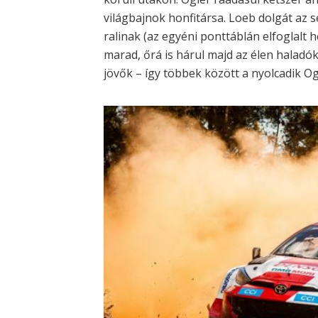
világbajnok honfitársa. Loeb dolgát az 
ralinak (az egyéni ponttáblán elfoglalt 
marad, őrá is hárul majd az élen haladó
jövők – így többek között a nyolcadik Ogi