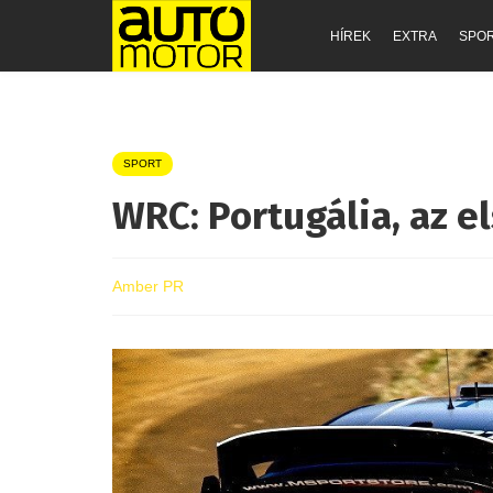
HÍREK
EXTRA
SPO
SPORT
WRC: Portugália, az e
Amber PR