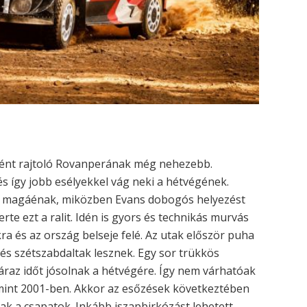
őként rajtoló Rovanperának még nehezebb.
és így jobb esélyekkel vág neki a hétvégének.
at magáénak, miközben Evans dobogós helyezést
te ezt a ralit. Idén is gyors és technikás murvás
ra és az ország belseje felé. Az utak először puha
s szétszabdaltak lesznek. Egy sor trükkös
áraz időt jósolnak a hétvégére. Így nem várhatóak
mint 2001-ben. Akkor az esőzések következtében
ak a csapatok. Inkább iszapbirkózást lehetett