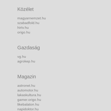
Közélet
magyarnemzet.hu
szabadfold.hu
hirtv.hu
origo.hu
Gazdaság
vg.hu
agrokep.hu
Magazin
astronet.hu
automotor.hu
lakaskultura.hu
gamer.origo.hu
likebalaton.hu
napidoktor.hu