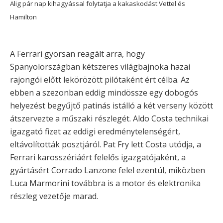
Alig pár nap kihagyással folytatja a kakaskodást Vettel és
Hamilton
A Ferrari gyorsan reagált arra, hogy
Spanyolországban kétszeres világbajnoka hazai
rajongói előtt lekörözött pilótaként ért célba. Az
ebben a szezonban eddig mindössze egy dobogós
helyezést begyűjtő patinás istálló a két verseny között
átszervezte a műszaki részlegét. Aldo Costa technikai
igazgató fizet az eddigi eredménytelenségért,
eltávolították posztjáról. Pat Fry lett Costa utódja, a
Ferrari karosszériáért felelős igazgatójaként, a
gyártásért Corrado Lanzone felel ezentúl, miközben
Luca Marmorini továbbra is a motor és elektronika
részleg vezetője marad.