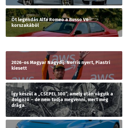
Öt legendás Alfa Romeo a Busso V6
korszakából
2026-os Magyar Nagydíj: Norris nyert, Piastri
kiesett
Így készül a „CSEPEL 100”, amely után vágyik a
dolgozó – de nem tudja megvenni, mert még
drága