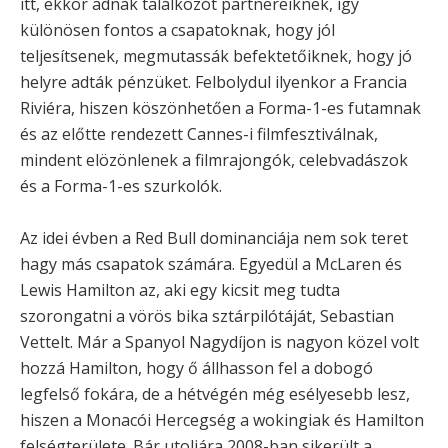
itt, ekkor adnak találkozót partnereiknek, így
különösen fontos a csapatoknak, hogy jól
teljesítsenek, megmutassák befektetőiknek, hogy jó
helyre adták pénzüket. Felbolydul ilyenkor a Francia
Riviéra, hiszen köszönhetően a Forma-1-es futamnak
és az előtte rendezett Cannes-i filmfesztiválnak,
mindent elözönlenek a filmrajongók, celebvadászok
és a Forma-1-es szurkolók.
Az idei évben a Red Bull dominanciája nem sok teret
hagy más csapatok számára. Egyedül a McLaren és
Lewis Hamilton az, aki egy kicsit meg tudta
szorongatni a vörös bika sztárpilótáját, Sebastian
Vettelt. Már a Spanyol Nagydíjon is nagyon közel volt
hozzá Hamilton, hogy ő állhasson fel a dobogó
legfelső fokára, de a hétvégén még esélyesebb lesz,
hiszen a Monacói Hercegség a wokingiak és Hamilton
felségterülete. Bár utoljára 2008-ban sikerült a