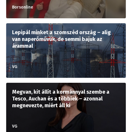
Borsonline
Lepipál minket a szomszéd ország – alig
van naperőművük, de semmi bajuk az
árammal
VG
Megvan, kit állít a kormánnyal szembe a
Tesco, Auchan és a többiek – azonnal
megnevezte, miért áll ki
VG