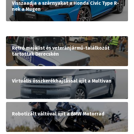
Visszaadja a szárnyakat a Honda Civic Type R-
nek a Mugen
Retró majálist és veteránjármű-találkozót
tartottak Derecskén
Virtuális összkerékhajtással újít a Multivan
Robotizált váltóval újít a BMW Motorrad