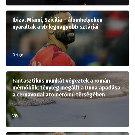
Ibiza, Miami, Szicília – álomhelyeken
nyaraltak a vb legnagyobb sztárjai
Origo
Fantasztikus munkát végeztek a román
mérnökök: tényleg megállt a Duna apadása
a cernavodai atomerőmű térségében
VG