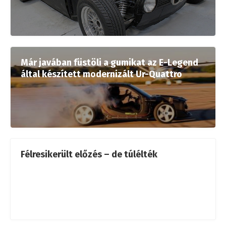
Már javában füstöli a gumikat az E-Legend
által készített modernizált Ur-Quattro
Félresikerült előzés – de túlélték