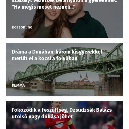
szabályt vezettek be a nyáron a gyerekenek:
"Ha mégis mesét néznek..."
Borsonline
Dráma a Dunában: három kisgyerekkel
merült el a kocsi a folyóban
KEMMA
Fokozódik a feszültség, Dzsudzsák Balázs
utolsó nagy dobása jöhet