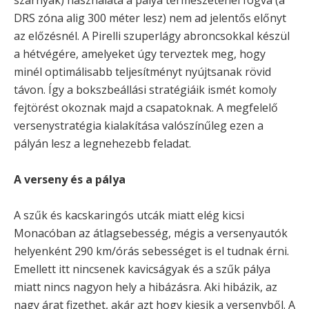
szárnyak) használata a pálya természeténél fogva (a
DRS zóna alig 300 méter lesz) nem ad jelentős előnyt
az előzésnél. A Pirelli szuperlágy abroncsokkal készül
a hétvégére, amelyeket úgy terveztek meg, hogy
minél optimálisabb teljesítményt nyújtsanak rövid
távon. Így a bokszbeállási stratégiáik ismét komoly
fejtörést okoznak majd a csapatoknak. A megfelelő
versenystratégia kialakítása valószínűleg ezen a
pályán lesz a legnehezebb feladat.
A verseny és a pálya
A szűk és kacskaringós utcák miatt elég kicsi
Monacóban az átlagsebesség, mégis a versenyautók
helyenként 290 km/órás sebességet is el tudnak érni.
Emellett itt nincsenek kavicságyak és a szűk pálya
miatt nincs nagyon hely a hibázásra. Aki hibázik, az
nagy árat fizethet, akár azt hogy kiesik a versenyből. A