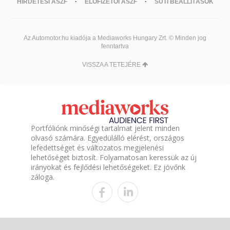
HIRDETÉSI ÁSZF
ELŐFIZETŐI ÁSZF
SÜTI BEÁLLÍTÁSOK
Az Automotor.hu kiadója a Mediaworks Hungary Zrt. © Minden jog
fenntartva
VISSZA A TETEJÉRE
Portfóliónk minőségi tartalmat jelent minden
olvasó számára. Egyedülálló elérést, országos
lefedettséget és változatos megjelenési
lehetőséget biztosít. Folyamatosan keressük az új
irányokat és fejlődési lehetőségeket. Ez jövőnk
záloga.