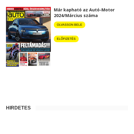
Már kapható az Autó-Motor
2024/Március száma
OLVASSON BELE
ELŐFIZETÉS
HIRDETÉS