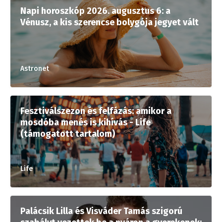
Napi horoszkóp 2026. augusztus 6: a
Vénusz, a kis szerencse bolygója jegyet vált
Astronet
Fesztiválszezon és felfázás: amikor a
mosdóba menés is kihívás - Life
(támogatott tartalom)
Life
Palácsik Lilla és Visváder Tamás szigorú