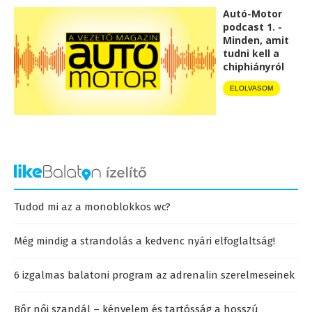
Autó-Motor
podcast 1. -
Minden, amit
tudni kell a
chiphiányról
ELOLVASOM
Tudod mi az a monoblokkos wc?
Még mindig a strandolás a kedvenc nyári elfoglaltság!
6 izgalmas balatoni program az adrenalin szerelmeseinek
Bőr női szandál – kényelem és tartósság a hosszú