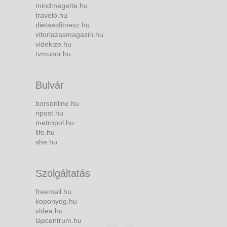
mindmegette.hu
travelo.hu
dietaesfitnesz.hu
vitorlazasmagazin.hu
videkize.hu
tvmusor.hu
Bulvár
borsonline.hu
ripost.hu
metropol.hu
life.hu
she.hu
Szolgáltatás
freemail.hu
koponyeg.hu
videa.hu
lapcentrum.hu