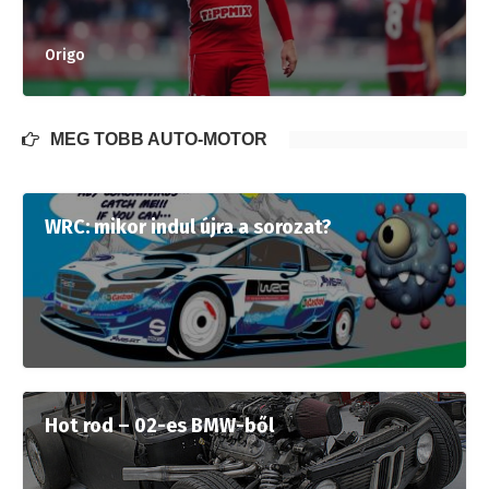
Origo
MÉG TÖBB AUTÓ-MOTOR
WRC: mikor indul újra a sorozat?
Hot rod – 02-es BMW-ből