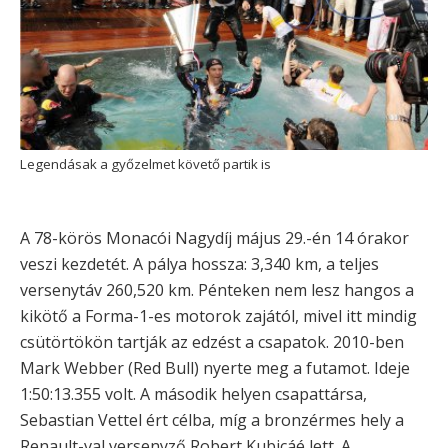
Legendásak a győzelmet követő partik is
A 78-körös Monacói Nagydíj május 29.-én 14 órakor
veszi kezdetét. A pálya hossza: 3,340 km, a teljes
versenytáv 260,520 km. Pénteken nem lesz hangos a
kikötő a Forma-1-es motorok zajától, mivel itt mindig
csütörtökön tartják az edzést a csapatok. 2010-ben
Mark Webber (Red Bull) nyerte meg a futamot. Ideje
1:50:13.355 volt. A második helyen csapattársa,
Sebastian Vettel ért célba, míg a bronzérmes hely a
Renault-val versenyző Robert Kubicáé lett. A