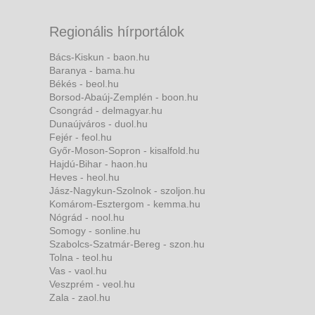
Regionális hírportálok
Bács-Kiskun - baon.hu
Baranya - bama.hu
Békés - beol.hu
Borsod-Abaúj-Zemplén - boon.hu
Csongrád - delmagyar.hu
Dunaújváros - duol.hu
Fejér - feol.hu
Győr-Moson-Sopron - kisalfold.hu
Hajdú-Bihar - haon.hu
Heves - heol.hu
Jász-Nagykun-Szolnok - szoljon.hu
Komárom-Esztergom - kemma.hu
Nógrád - nool.hu
Somogy - sonline.hu
Szabolcs-Szatmár-Bereg - szon.hu
Tolna - teol.hu
Vas - vaol.hu
Veszprém - veol.hu
Zala - zaol.hu