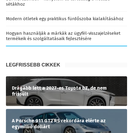
sétákhoz
Modern ötletek egy praktikus fürdőszoba kialakításához
Hogyan használják a márkák az ügyfél-visszajelzéseket
termékeik és szolgáltatásaik fejlesztésére
LEGFRISSEBB CIKKEK
Drágább lett a 2027-es Toyota bZ, de nem
frissült
A Porsche 911 GT2 RS rekordára elérte az
egymillió dollárt