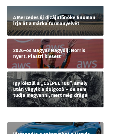
A Mercedes új dizájnfőnöke finoman
írja át a márka formanyelvét
2026-os Magyar Nagydíj: Norris
nyert, Piastri kiesett
Így készül a „CSEPEL 100”, amely
után vágyik a dolgozó – de nem
tudja megvenni, mert még drága