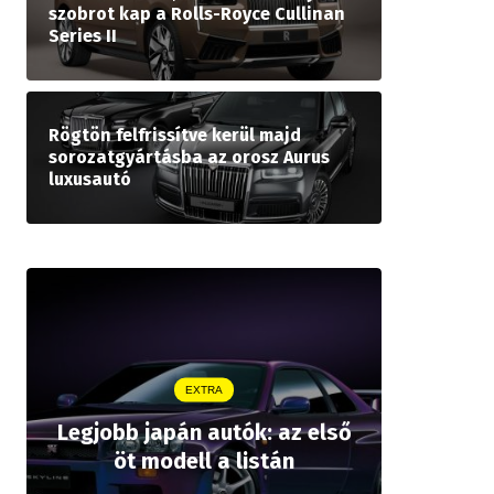
szobrot kap a Rolls-Royce Cullinan
Series II
Rögtön felfrissítve kerül majd
sorozatgyártásba az orosz Aurus
luxusautó
EXTRA
Legjobb japán autók: az első
Drágább 
öt modell a listán
bZ,