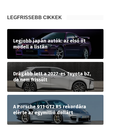
LEGFRISSEBB CIKKEK
Legjobb japán autók: az első öt
modell a listán
Drágább lett a 2027-es Toyota bZ,
de nem frissült
A Porsche 911 GT2 RS rekordára
elérte az egymillió dollárt