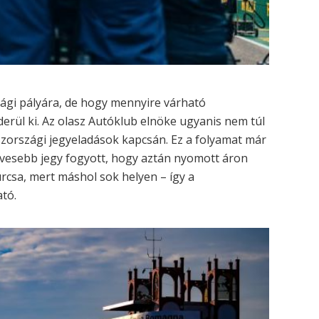
zági pályára, de hogy mennyire várható
erül ki. Az olasz Autóklub elnöke ugyanis nem túl
szországi jegyeladások kapcsán. Ez a folyamat már
evesebb jegy fogyott, hogy aztán nyomott áron
urcsa, mert máshol sok helyen – így a
ató.