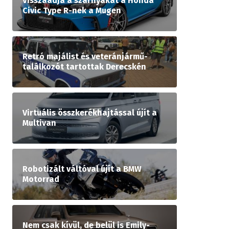
Visszaadja a szárnyakat a Honda
Civic Type R-nek a Mugen
Retró majálist és veteránjármű-
találkozót tartottak Derecskén
Virtuális összkerékhajtással újít a
Multivan
Robotizált váltóval újít a BMW
Motorrad
Nem csak kívül, de belül is Emily-