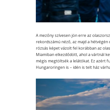
A mezőny szívesen jön erre az olaszors
rekordszámú néző, az majd a hétvégén d
rózsás képet vázolt fel korábban az ola
Miamiban elkezdődött, ahol a vártnál k
mégis megtöltsék a lelátókat. Ez azért f
Hungaroringen is – idén is telt ház várh