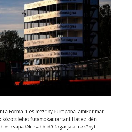
zni a Forma-1-es mezőny Európába, amikor már
között lehet futamokat tartani. Hát ez idén
bb és csapadékosabb idő fogadja a mezőnyt