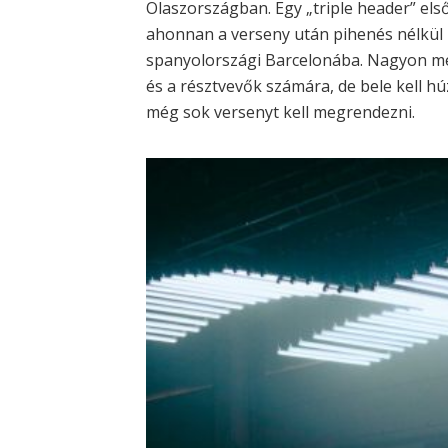
Olaszországban. Egy „triple header” első
ahonnan a verseny után pihenés nélkül
spanyolországi Barcelonába. Nagyon me
és a résztvevők számára, de bele kell húz
még sok versenyt kell megrendezni.