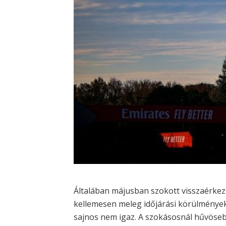
Általában májusban szokott visszaérke
kellemesen meleg időjárási körülmények 
sajnos nem igaz. A szokásosnál hűvöse