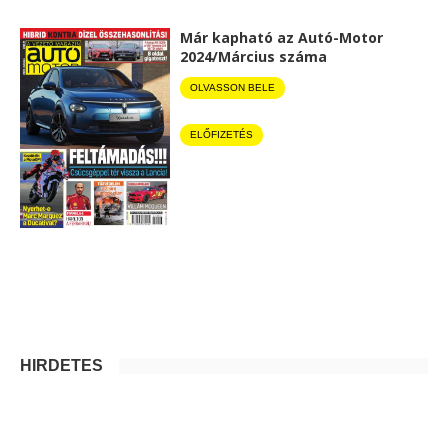
Már kapható az Autó-Motor
2024/Március száma
OLVASSON BELE
ELŐFIZETÉS
HIRDETÉS