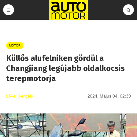
MOTOR
Küllős alufelniken gördül a
Changjiang legújabb oldalkocsis
terepmotorja
Lővei Gergely
2024. Május 04. 02:39