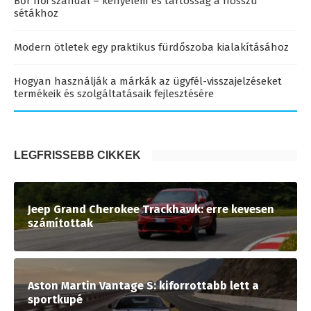
Bőr női szandál – kényelem és tartósság a hosszú
sétákhoz
Modern ötletek egy praktikus fürdőszoba kialakításához
Hogyan használják a márkák az ügyfél-visszajelzéseket
termékeik és szolgáltatásaik fejlesztésére
LEGFRISSEBB CIKKEK
Jeep Grand Cherokee Trackhawk: erre kevesen
számítottak
Aston Martin Vantage S: kiforrottabb lett a
sportkupé