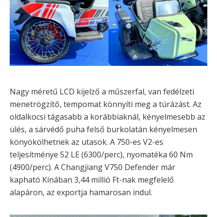
Nagy méretű LCD kijelző a műszerfal, van fedélzeti
menetrögzítő, tempomat könnyíti meg a túrázást. Az
oldalkocsi tágasabb a korábbiaknál, kényelmesebb az
ülés, a sárvédő puha felső burkolatán kényelmesen
könyökölhetnek az utasok. A 750-es V2-es
teljesítménye 52 LE (6300/perc), nyomatéka 60 Nm
(4900/perc). A Changjiang V750 Defender már
kapható Kínában 3,44 millió Ft-nak megfelelő
alapáron, az exportja hamarosan indul.