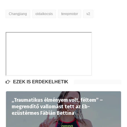
Changjiang
oldalkocsis
terepmotor
v2
EZEK IS ÉRDEKELHETIK
„Traumatikus élményem volt, féltem” –
megrendítő vallomást tett az Eb-
ezüstérmes Fábián Bettina