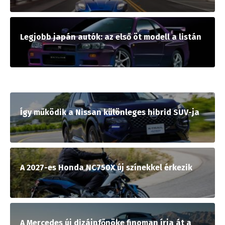
Legjobb japán autók: az első öt modell a listán
Így működik a Nissan különleges hibrid SUV-ja
A 2027-es Honda NC750X új színekkel érkezik
A Mercedes új dizájnfőnöke finoman írja át a