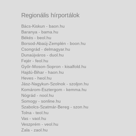
Regionális hírportálok
Bács-Kiskun - baon.hu
Baranya - bama.hu
Békés - beol.hu
Borsod-Abaúj-Zemplén - boon.hu
Csongrád - delmagyar.hu
Dunaújváros - duol.hu
Fejér - feol.hu
Győr-Moson-Sopron - kisalfold.hu
Hajdú-Bihar - haon.hu
Heves - heol.hu
Jász-Nagykun-Szolnok - szoljon.hu
Komárom-Esztergom - kemma.hu
Nógrád - nool.hu
Somogy - sonline.hu
Szabolcs-Szatmár-Bereg - szon.hu
Tolna - teol.hu
Vas - vaol.hu
Veszprém - veol.hu
Zala - zaol.hu