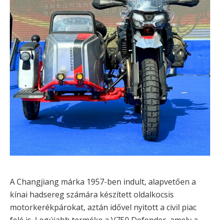
A Changjiang márka 1957-ben indult, alapvetően a
kínai hadsereg számára készített oldalkocsis
motorkerékpárokat, aztán idővel nyitott a civil piac
felé is. Legújabb terméke a V750 Defender, amely a