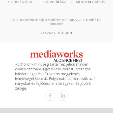
HIRDETÉSI ÁSZF
ELŐFIZETŐI ÁSZF
SÜTI BEÁLLÍTÁSOK
Az Automotor.hu kiadója a Mediaworks Hungary Zrt. © Minden jog
fenntartva
VISSZA A TETEJÉRE
Portfóliónk minőségi tartalmat jelent minden
olvasó számára. Egyedülálló elérést, országos
lefedettséget és változatos megjelenési
lehetőséget biztosít. Folyamatosan keressük az új
irányokat és fejlődési lehetőségeket. Ez jövőnk
záloga.