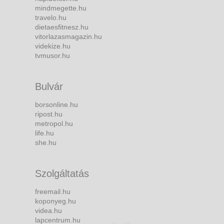
mindmegette.hu
travelo.hu
dietaesfitnesz.hu
vitorlazasmagazin.hu
videkize.hu
tvmusor.hu
Bulvár
borsonline.hu
ripost.hu
metropol.hu
life.hu
she.hu
Szolgáltatás
freemail.hu
koponyeg.hu
videa.hu
lapcentrum.hu