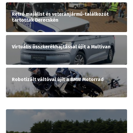
Retró majálist és veteránjármű-találkozót
tartottak Derecskén
Virtuális összkerékhajtással újít a Multivan
Robotizált váltóval újít a BMW Motorrad