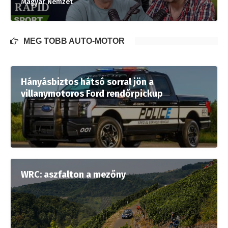
Magyar Nemzet
MÉG TÖBB AUTÓ-MOTOR
Hányásbiztos hátsó sorral jön a
villanymotoros Ford rendőrpickup
WRC: aszfalton a mezőny