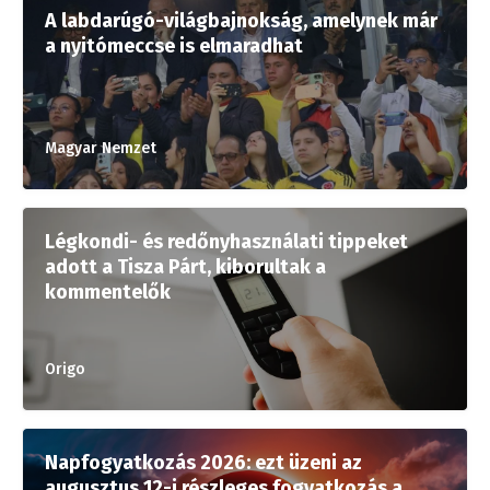
A labdarúgó-világbajnokság, amelynek már
a nyitómeccse is elmaradhat
Magyar Nemzet
Légkondi- és redőnyhasználati tippeket
adott a Tisza Párt, kiborultak a
kommentelők
Origo
Napfogyatkozás 2026: ezt üzeni az
augusztus 12-i részleges fogyatkozás a