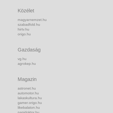
Közélet
magyarnemzet.hu
szabadfold.hu
hirtv.hu
origo.hu
Gazdaság
vg.hu
agrokep.hu
Magazin
astronet.hu
automotor.hu
lakaskultura.hu
gamer.origo.hu
likebalaton.hu
napidoktor.hu