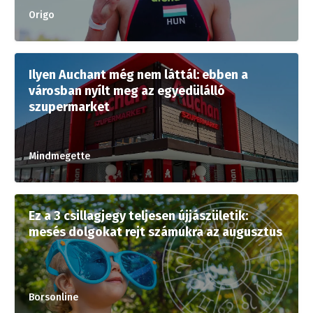
Origo
Ilyen Auchant még nem láttál: ebben a
városban nyílt meg az egyedülálló
szupermarket
Mindmegette
Ez a 3 csillagjegy teljesen újjászületik:
mesés dolgokat rejt számukra az augusztus
Borsonline