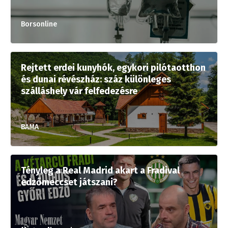
Borsonline
Rejtett erdei kunyhók, egykori pilótaotthon
és dunai révészház: száz különleges
szálláshely vár felfedezésre
BAMA
Tényleg a Real Madrid akart a Fradival
edzőmeccset játszani?