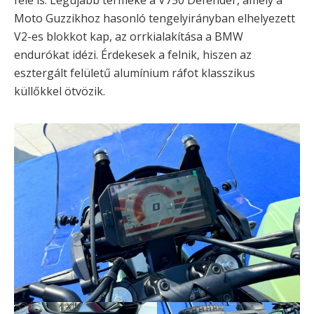
Moto Guzzikhoz hasonló tengelyirányban elhelyezett
V2-es blokkot kap, az orrkialakítása a BMW
endurókat idézi. Érdekesek a felnik, hiszen az
esztergált felületű alumínium ráfot klasszikus
küllőkkel ötvözik.