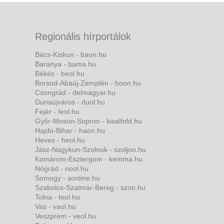
Regionális hírportálok
Bács-Kiskun - baon.hu
Baranya - bama.hu
Békés - beol.hu
Borsod-Abaúj-Zemplén - boon.hu
Csongrád - delmagyar.hu
Dunaújváros - duol.hu
Fejér - feol.hu
Győr-Moson-Sopron - kisalfold.hu
Hajdú-Bihar - haon.hu
Heves - heol.hu
Jász-Nagykun-Szolnok - szoljon.hu
Komárom-Esztergom - kemma.hu
Nógrád - nool.hu
Somogy - sonline.hu
Szabolcs-Szatmár-Bereg - szon.hu
Tolna - teol.hu
Vas - vaol.hu
Veszprém - veol.hu