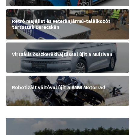
Retró majálist és veteránjármű-találkozót
tartottak Derecskén
Virtuális összkerékhajtással újít a Multivan
Robotizált váltóval újít a BMW Motorrad