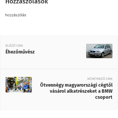
Hozzászólások
hozzászólás
ELŐZŐ CIKK
Éhezőművész
KÖVETKEZŐ CIKK
Ötvennégy magyarországi cégtől
vásárol alkatrészeket a BMW
csoport