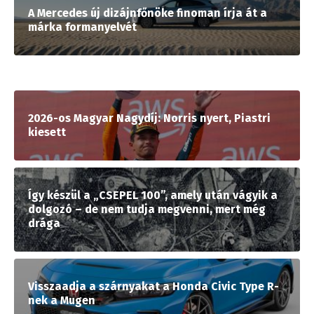
A Mercedes új dizájnfőnöke finoman írja át a
márka formanyelvét
2026-os Magyar Nagydíj: Norris nyert, Piastri
kiesett
Így készül a „CSEPEL 100”, amely után vágyik a
dolgozó – de nem tudja megvenni, mert még
drága
Visszaadja a szárnyakat a Honda Civic Type R-
nek a Mugen