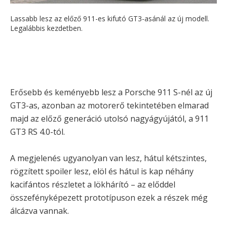
Lassabb lesz az előző 911-es kifutó GT3-asánál az új modell.
Legalábbis kezdetben.
Erősebb és keményebb lesz a Porsche 911 S-nél az új
GT3-as, azonban az motorerő tekintetében elmarad
majd az előző generáció utolsó nagyágyújától, a 911
GT3 RS 4.0-tól.
A megjelenés ugyanolyan van lesz, hátul kétszintes,
rögzített spoiler lesz, elöl és hátul is kap néhány
kacifántos részletet a lökhárító – az előddel
összefényképezett prototípuson ezek a részek még
álcázva vannak.