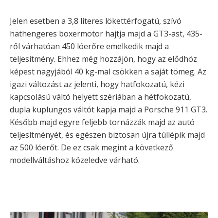
Jelen esetben a 3,8 literes lökettérfogatú, szívó
hathengeres boxermotor hajtja majd a GT3-ast, 435-
ről várhatóan 450 lóerőre emelkedik majd a
teljesítmény. Ehhez még hozzájön, hogy az elődhöz
képest nagyjából 40 kg-mal csökken a saját tömeg. Az
igazi változást az jelenti, hogy hatfokozatú, kézi
kapcsolású váltó helyett szériában a hétfokozatú,
dupla kuplungos váltót kapja majd a Porsche 911 GT3.
Később majd egyre feljebb tornázzák majd az autó
teljesítményét, és egészen biztosan újra túllépik majd
az 500 lóerőt. De ez csak megint a következő
modellváltáshoz közeledve várható.