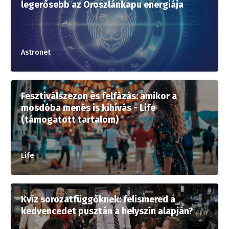
legerősebb az Oroszlánkapu energiája
Astronet
Fesztiválszezon és felfázás: amikor a
mosdóba menés is kihívás - Life
(támogatott tartalom)
Life
Kvíz sorozatfüggőknek: felismered a
kedvencedet pusztán a helyszín alapján?