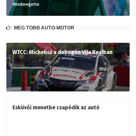
Mindmegette
MÉG TÖBB AUTÓ-MOTOR
WTCC: Michelisz a dobogón Vila Realban
Esküvői menetbe csapódik az autó