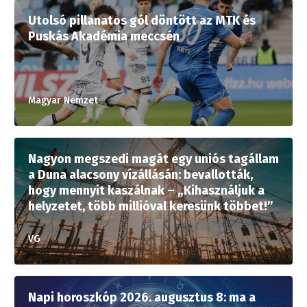
Utolsó pillanatos gól döntött az MTK és
Puskás Akadémia meccsén
Magyar Nemzet
Nagyon megszedi magát egy uniós tagállam
a Duna alacsony vízállásán: bevallották,
hogy mennyit kaszálnak – „Kihasználjuk a
helyzetet, több millióval keresünk többet!”
VG
Napi horoszkóp 2026. augusztus 8: ma a