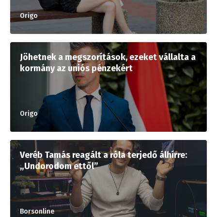
Origo
Jöhetnek a megszorítások, ezeket vállalta a
kormány az uniós pénzekért
Origo
Veréb Tamás reagált a róla terjedő álhírre:
„Undorodom ettől”
Borsonline