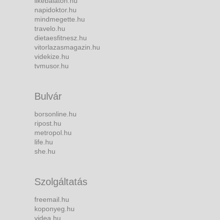
likebalaton.hu
napidoktor.hu
mindmegette.hu
travelo.hu
dietaesfitnesz.hu
vitorlazasmagazin.hu
videkize.hu
tvmusor.hu
Bulvár
borsonline.hu
ripost.hu
metropol.hu
life.hu
she.hu
Szolgáltatás
freemail.hu
koponyeg.hu
videa.hu