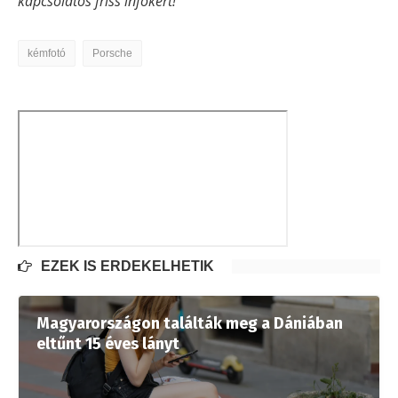
kapcsolatos friss infókért!
kémfotó
Porsche
EZEK IS ÉRDEKELHETIK
Magyarországon találták meg a Dániában
eltűnt 15 éves lányt