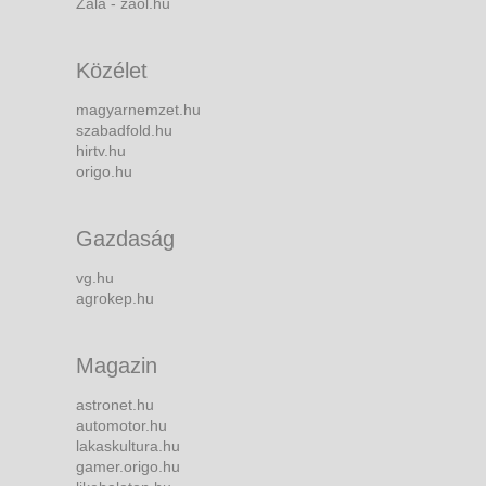
Zala - zaol.hu
Közélet
magyarnemzet.hu
szabadfold.hu
hirtv.hu
origo.hu
Gazdaság
vg.hu
agrokep.hu
Magazin
astronet.hu
automotor.hu
lakaskultura.hu
gamer.origo.hu