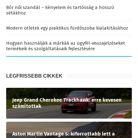
Bőr női szandál – kényelem és tartósság a hosszú
sétákhoz
Modern ötletek egy praktikus fürdőszoba kialakításához
Hogyan használják a márkák az ügyfél-visszajelzéseket
termékeik és szolgáltatásaik fejlesztésére
LEGFRISSEBB CIKKEK
Jeep Grand Cherokee Trackhawk: erre kevesen
számítottak
Aston Martin Vantage S: kiforrottabb lett a