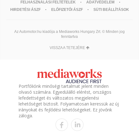
FELHASZNÁLÁSI FELTÉTELEK
ADATVÉDELEM
HIRDETÉSI ÁSZF
ELŐFIZETŐI ÁSZF
SÜTI BEÁLLÍTÁSOK
Az Automotor.hu kiadója a Mediaworks Hungary Zrt. © Minden jog
fenntartva
VISSZA A TETEJÉRE
Portfóliónk minőségi tartalmat jelent minden
olvasó számára. Egyedülálló elérést, országos
lefedettséget és változatos megjelenési
lehetőséget biztosít. Folyamatosan keressük az új
irányokat és fejlődési lehetőségeket. Ez jövőnk
záloga.