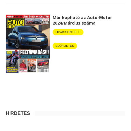
Már kapható az Autó-Motor
2024/Március száma
OLVASSON BELE
ELŐFIZETÉS
HIRDETÉS