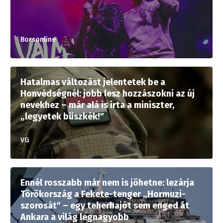
Borsonline
Hatalmas változást jelentetek be a
Honvédségnél: jobb lesz hozzászokni az új
nevekhez – már alá is írta a miniszter,
„legyetek büszkék!"
VG
Ennél rosszabb már nem is jöhetne: lezárja
Törökország a Fekete-tenger „Hormuzi-
szorosát" – egy teherhajót sem enged át
Ankara a világ legnagyobb