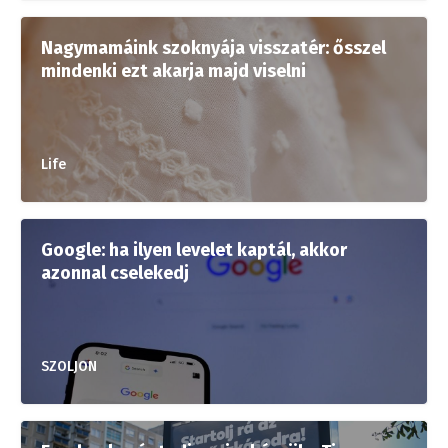
Nagymamáink szoknyája visszatér: ősszel
mindenki ezt akarja majd viselni
Life
Google: ha ilyen levelet kaptál, akkor
azonnal cselekedj
SZOLJON