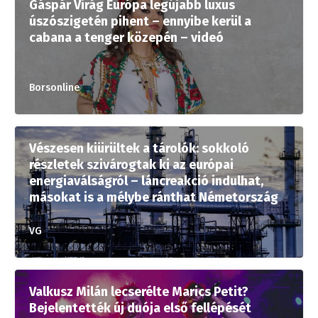
Gáspár Virág Európa legújabb luxus
úszószigetén pihent – ennyibe kerül a
cabana a tenger közepén – videó
Borsonline
Vészesen kiürültek a tárolók: sokkoló
részletek szivárogtak ki az európai
energiaválságról – láncreakció indulhat,
másokat is a mélybe ránthat Németország
VG
Valkusz Milán lecserélte Marics Petit?
Bejelentették új duója első fellépését