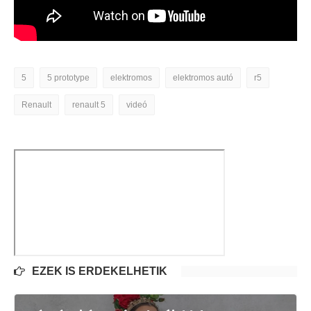
5
5 prototype
elektromos
elektromos autó
r5
Renault
renault 5
videó
EZEK IS ÉRDEKELHETIK