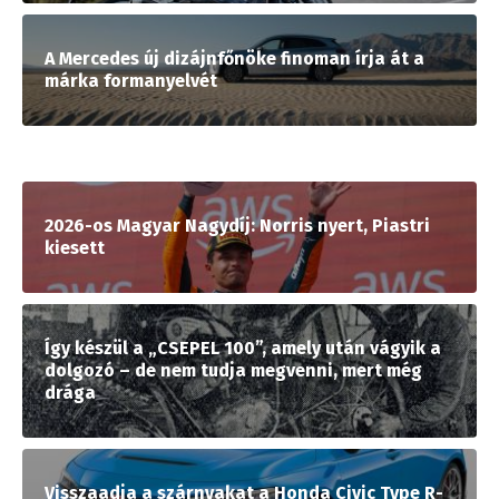
A Mercedes új dizájnfőnöke finoman írja át a
márka formanyelvét
2026-os Magyar Nagydíj: Norris nyert, Piastri
kiesett
Így készül a „CSEPEL 100”, amely után vágyik a
dolgozó – de nem tudja megvenni, mert még
drága
Visszaadja a szárnyakat a Honda Civic Type R-