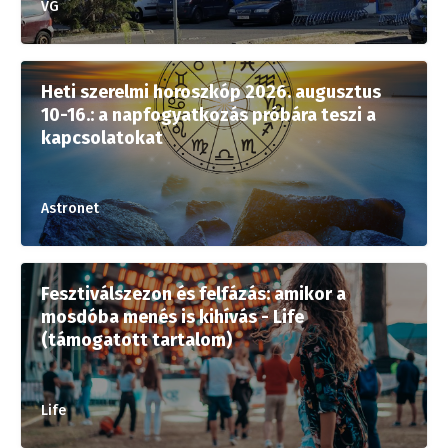
VG
Heti szerelmi horoszkóp 2026. augusztus
10-16.: a napfogyatkozás próbára teszi a
kapcsolatokat
Astronet
Fesztiválszezon és felfázás: amikor a
mosdóba menés is kihívás - Life
(támogatott tartalom)
Life