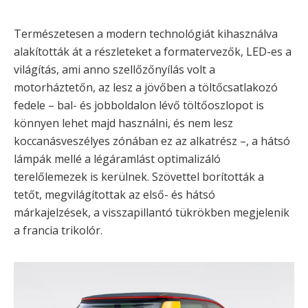
Természetesen a modern technológiát kihasználva
alakították át a részleteket a formatervezők, LED-es a
világítás, ami anno szellőzőnyílás volt a
motorháztetőn, az lesz a jövőben a töltőcsatlakozó
fedele – bal- és jobboldalon lévő töltőoszlopot is
könnyen lehet majd használni, és nem lesz
koccanásveszélyes zónában ez az alkatrész –, a hátsó
lámpák mellé a légáramlást optimalizáló
terelőlemezek is kerülnek. Szövettel borították a
tetőt, megvilágítottak az első- és hátsó
márkajelzések, a visszapillantó tükrökben megjelenik
a francia trikolór.