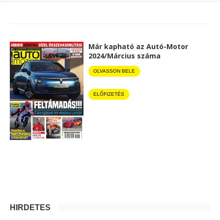
Már kapható az Autó-Motor
2024/Március száma
OLVASSON BELE
ELŐFIZETÉS
HIRDETÉS