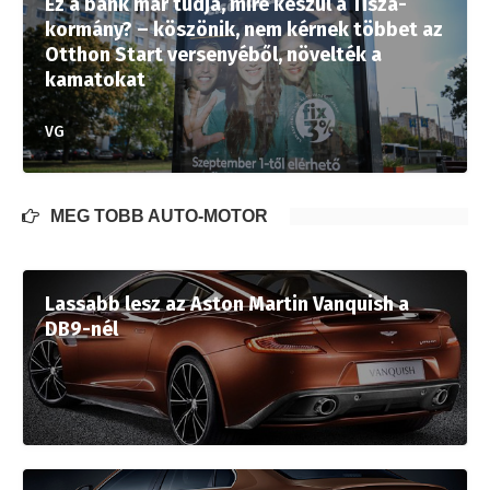
Ez a bank már tudja, mire készül a Tisza-
kormány? – köszönik, nem kérnek többet az
Otthon Start versenyéből, növelték a
kamatokat
VG
MÉG TÖBB AUTÓ-MOTOR
Lassabb lesz az Aston Martin Vanquish a
DB9-nél