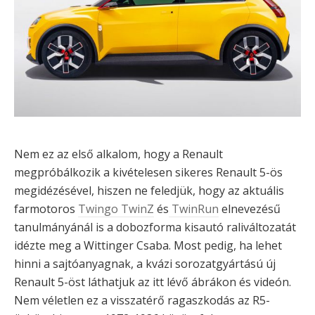
Nem ez az első alkalom, hogy a Renault
megpróbálkozik a kivételesen sikeres Renault 5-ös
megidézésével, hiszen ne feledjük, hogy az aktuális
farmotoros
Twingo TwinZ
és
TwinRun
elnevezésű
tanulmányánál is a dobozforma kisautó raliváltozatát
idézte meg a Wittinger Csaba. Most pedig, ha lehet
hinni a sajtóanyagnak, a kvázi sorozatgyártású új
Renault 5-öst láthatjuk az itt lévő ábrákon és videón.
Nem véletlen ez a visszatérő ragaszkodás az R5-