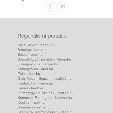
Regionális hírportálok
Bács-Kiskun - baon.hu
Baranya - bama.hu
Békés - beol.hu
Borsod-Abaúj-Zemplén - boon.hu
Csongrád - delmagyar.hu
Dunaújváros - duol.hu
Fejér - feol.hu
Győr-Moson-Sopron - kisalfold.hu
Hajdú-Bihar - haon.hu
Heves - heol.hu
Jász-Nagykun-Szolnok - szoljon.hu
Komárom-Esztergom - kemma.hu
Nógrád - nool.hu
Somogy - sonline.hu
Szabolcs-Szatmár-Bereg - szon.hu