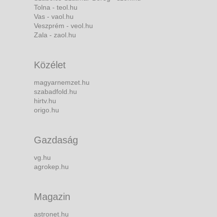
Tolna - teol.hu
Vas - vaol.hu
Veszprém - veol.hu
Zala - zaol.hu
Közélet
magyarnemzet.hu
szabadfold.hu
hirtv.hu
origo.hu
Gazdaság
vg.hu
agrokep.hu
Magazin
astronet.hu