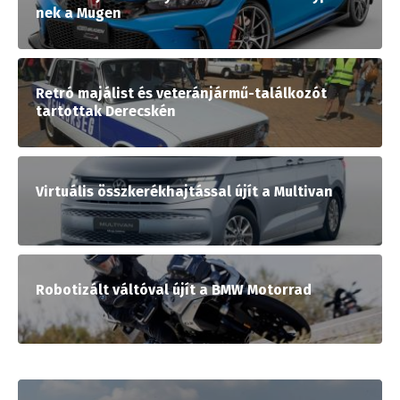
nek a Mugen
Retró majálist és veteránjármű-találkozót
tartottak Derecskén
Virtuális összkerékhajtással újít a Multivan
Robotizált váltóval újít a BMW Motorrad