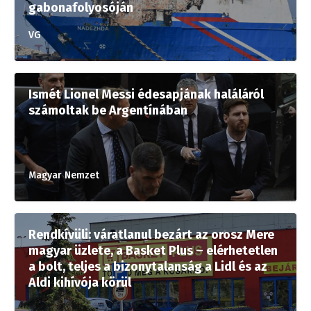
gabonafolyosóján
VG
Ismét Lionel Messi édesapjának haláláról
számoltak be Argentínában
Magyar Nemzet
Rendkívüli: váratlanul bezárt az orosz Mere
magyar üzlete, a Basket Plus – elérhetetlen
a bolt, teljes a bizonytalanság a Lidl és az
Aldi kihívója körül