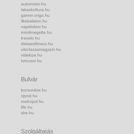
automotor.hu
lakaskultura.hu
gamer.origo.hu
likebalaton.hu
napidoktor.hu
mindmegette.hu
travelo.hu
dietaesfitnesz.hu
vitorlazasmagazin.hu
videkize.hu
tvmusor.hu
Bulvár
borsonline.hu
ripost.hu
metropol.hu
life.hu
she.hu
Szolgáltatás