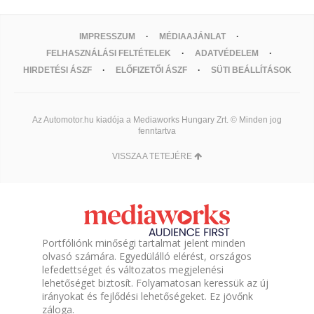
IMPRESSZUM
MÉDIAAJÁNLAT
FELHASZNÁLÁSI FELTÉTELEK
ADATVÉDELEM
HIRDETÉSI ÁSZF
ELŐFIZETŐI ÁSZF
SÜTI BEÁLLÍTÁSOK
Az Automotor.hu kiadója a Mediaworks Hungary Zrt. © Minden jog
fenntartva
VISSZA A TETEJÉRE
Portfóliónk minőségi tartalmat jelent minden
olvasó számára. Egyedülálló elérést, országos
lefedettséget és változatos megjelenési
lehetőséget biztosít. Folyamatosan keressük az új
irányokat és fejlődési lehetőségeket. Ez jövőnk
záloga.