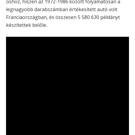
öshöz, hiszen az 1972-1986 között folyamatosan a
legnagyobb darabszámban értékesített autó volt
Franciaországban, és összesen 5 580 630 példányt
készítettek belőle.