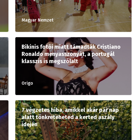
Magyar Nemzet
Bikinis fotói miatt támadták Cristiano
Ronaldo menyasszonyát, a portugál
klasszis is megszólalt
Origo
7 végzetes hiba, amikkel akár pár nap
alatt tönkreteheted a kerted aszály
idején