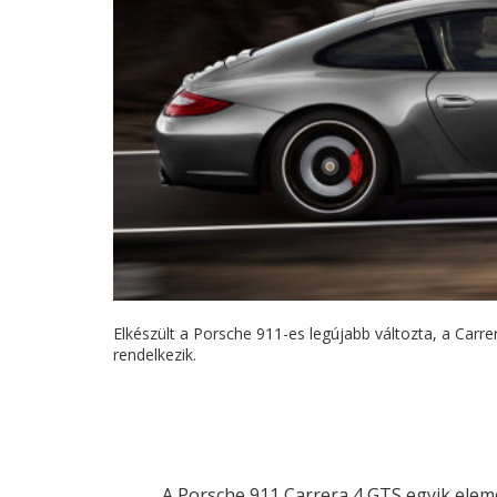
Elkészült a Porsche 911-es legújabb változta, a Carr
rendelkezik.
A Porsche 911 Carrera 4 GTS egyik elem