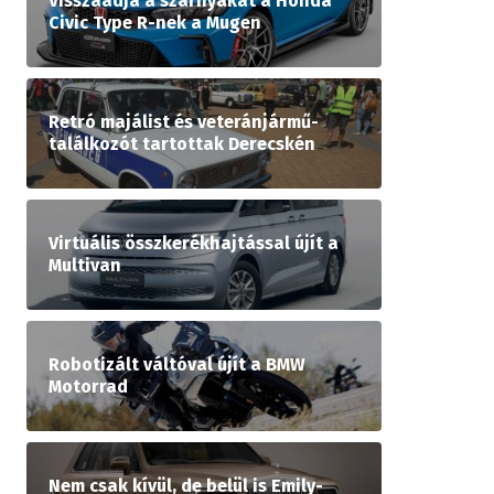
Visszaadja a szárnyakat a Honda
Civic Type R-nek a Mugen
Retró majálist és veteránjármű-
találkozót tartottak Derecskén
Virtuális összkerékhajtással újít a
Multivan
Robotizált váltóval újít a BMW
Motorrad
Nem csak kívül, de belül is Emily-