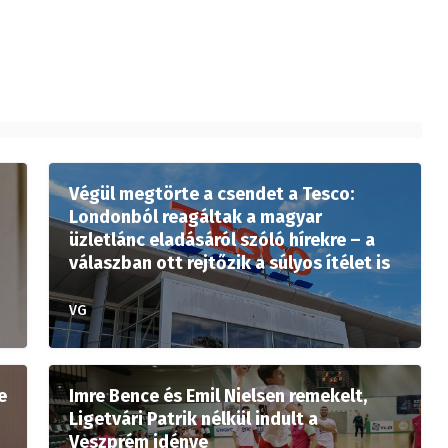
Végül megtörte a csendet a Tesco:
Londonból reagáltak a magyar
üzletlánc eladásáról szóló hírekre – a
válaszban ott rejtőzik a súlyos ítélet is
VG
e
Imre Bence és Emil Nielsen remekelt,
Ligetvári Patrik nélkül indult a
Veszprém idénye