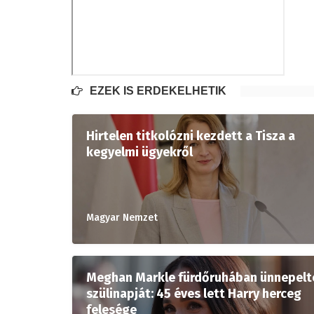
EZEK IS ÉRDEKELHETIK
Hirtelen titkolózni kezdett a Tisza a
kegyelmi ügyekről
Magyar Nemzet
Meghan Markle fürdőruhában ünnepelt
szülinapját: 45 éves lett Harry herceg
felesége