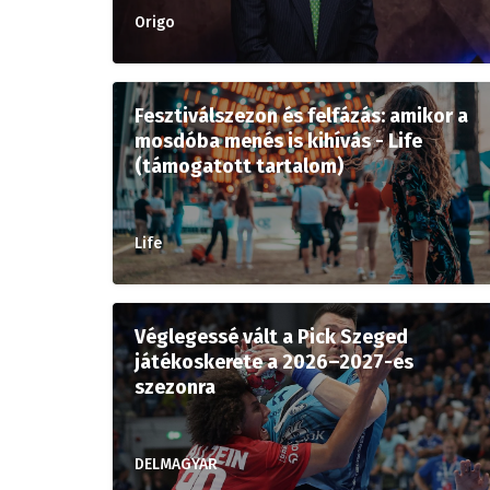
Origo
Fesztiválszezon és felfázás: amikor a
mosdóba menés is kihívás - Life
(támogatott tartalom)
Life
Véglegessé vált a Pick Szeged
játékoskerete a 2026–2027-es
szezonra
DELMAGYAR