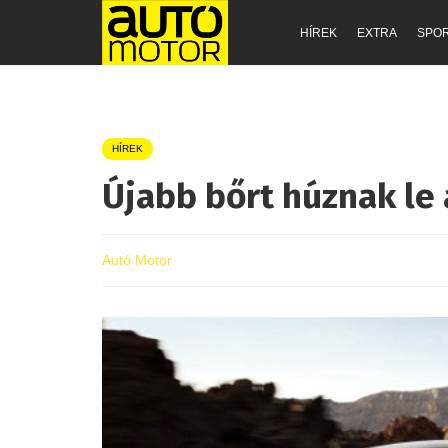
HÍREK
EXTRA
SPO
HÍREK
Újabb bőrt húznak le 
Autó Motor