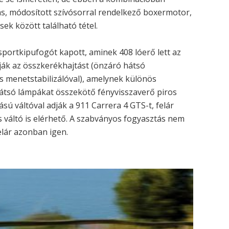
ás, módosított szívósorral rendelkező boxermotor,
ek között található tétel.
 sportkipufogót kapott, aminek 408 lóerő lett az
ák az összkerékhajtást (önzáró hátsó
us menetstabilizálóval), amelynek különös
hátsó lámpákat összekötő fényvisszaverő piros
ású váltóval adják a 911 Carrera 4 GTS-t, felár
 váltó is elérhető. A szabványos fogyasztás nem
elár azonban igen.