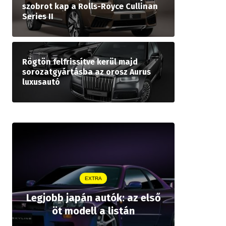
szobrot kap a Rolls-Royce Cullinan
Series II
Rögtön felfrissítve kerül majd
sorozatgyártásba az orosz Aurus
luxusautó
EXTRA
Legjobb japán autók: az első
Drágább 
öt modell a listán
bZ,