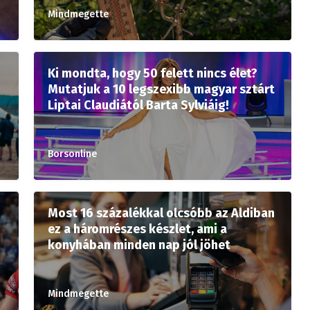
Mindmegette
Ki mondta, hogy 50 felett nincs élet?
Mutatjuk a 10 legszexibb magyar sztárt
Liptai Claudiától Barta Sylviáig!
Borsonline
Most 16 százalékkal olcsóbb az Aldiban
ez a háromrészes készlet, ami a
konyhában minden nap jól jöhet
Mindmegette