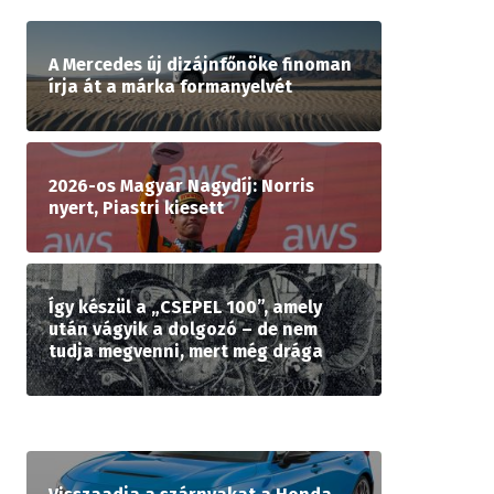
A Mercedes új dizájnfőnöke finoman
írja át a márka formanyelvét
2026-os Magyar Nagydíj: Norris
nyert, Piastri kiesett
Így készül a „CSEPEL 100”, amely
után vágyik a dolgozó – de nem
tudja megvenni, mert még drága