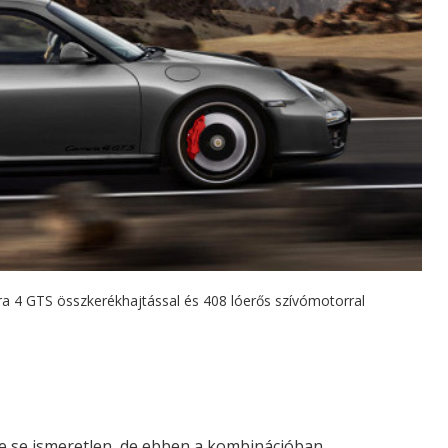
era 4 GTS összkerékhajtással és 408 lóerős szívómotorral
e se ismeretlen, de ebben a kombinációban