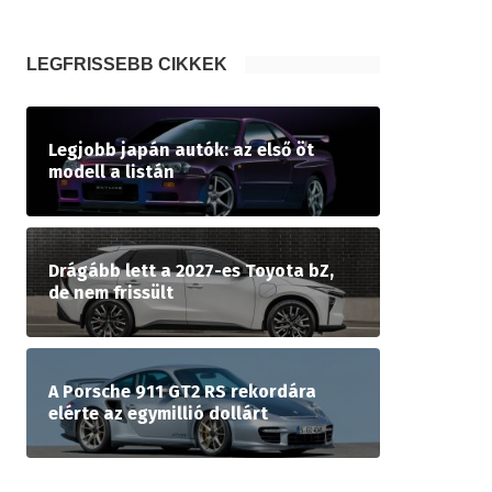
LEGFRISSEBB CIKKEK
Legjobb japán autók: az első öt
modell a listán
Drágább lett a 2027-es Toyota bZ,
de nem frissült
A Porsche 911 GT2 RS rekordára
elérte az egymillió dollárt