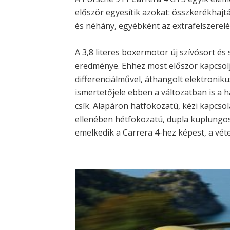
először egyesítik azokat: összkerékhajt
és néhány, egyébként az extrafelszerelés
A 3,8 literes boxermotor új szívósort és
eredménye. Ehhez most először kapcsolj
differenciálművel, áthangolt elektronik
ismertetőjele ebben a változatban is a 
csík. Alapáron hatfokozatú, kézi kapcsol
ellenében hétfokozatú, dupla kuplungos
emelkedik a Carrera 4-hez képest, a vét