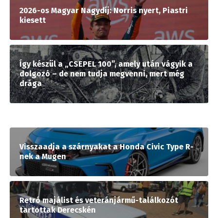
2026-os Magyar Nagydíj: Norris nyert, Piastri
kiesett
Így készül a „CSEPEL 100”, amely után vágyik a
dolgozó – de nem tudja megvenni, mert még
drága
Visszaadja a szárnyakat a Honda Civic Type R-
nek a Mugen
Retró majálist és veteránjármű-találkozót
tartottak Derecskén