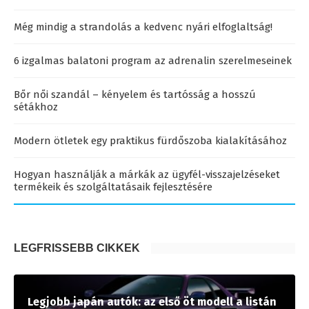
Még mindig a strandolás a kedvenc nyári elfoglaltság!
6 izgalmas balatoni program az adrenalin szerelmeseinek
Bőr női szandál – kényelem és tartósság a hosszú
sétákhoz
Modern ötletek egy praktikus fürdőszoba kialakításához
Hogyan használják a márkák az ügyfél-visszajelzéseket
termékeik és szolgáltatásaik fejlesztésére
LEGFRISSEBB CIKKEK
Legjobb japán autók: az első öt modell a listán