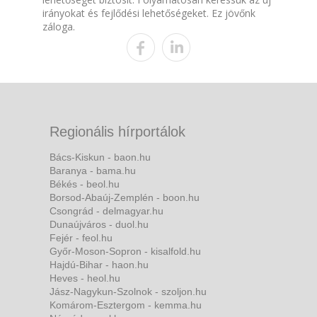
irányokat és fejlődési lehetőségeket. Ez jövőnk
záloga.
Regionális hírportálok
Bács-Kiskun - baon.hu
Baranya - bama.hu
Békés - beol.hu
Borsod-Abaúj-Zemplén - boon.hu
Csongrád - delmagyar.hu
Dunaújváros - duol.hu
Fejér - feol.hu
Győr-Moson-Sopron - kisalfold.hu
Hajdú-Bihar - haon.hu
Heves - heol.hu
Jász-Nagykun-Szolnok - szoljon.hu
Komárom-Esztergom - kemma.hu