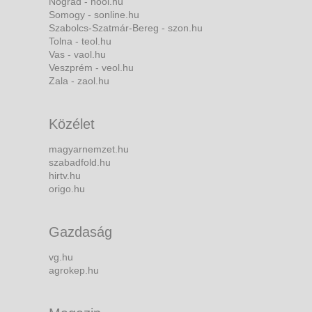
Nógrád - nool.hu
Somogy - sonline.hu
Szabolcs-Szatmár-Bereg - szon.hu
Tolna - teol.hu
Vas - vaol.hu
Veszprém - veol.hu
Zala - zaol.hu
Közélet
magyarnemzet.hu
szabadfold.hu
hirtv.hu
origo.hu
Gazdaság
vg.hu
agrokep.hu