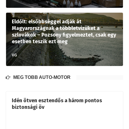
Eldőlt: elsőbbséggel adják át
Magyarországnak a többletvizüket a
szlovákok – Pozsony figyelmeztet, csak egy
esetben teszik ezt meg
VG
MÉG TÖBB AUTÓ-MOTOR
Idén ötven esztendős a három pontos
biztonsági öv