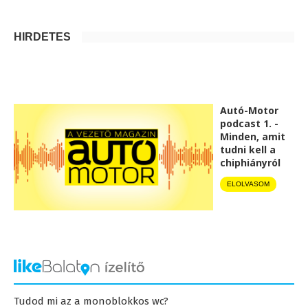
HIRDETÉS
Autó-Motor
podcast 1. -
Minden, amit
tudni kell a
chiphiányról
ELOLVASOM
Tudod mi az a monoblokkos wc?