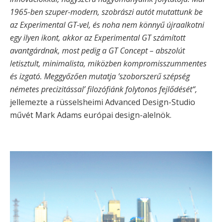
1965-ben szuper-modern, szobrászi autót mutattunk be
az Experimental GT-vel, és noha nem könnyű újraalkotni
egy ilyen ikont, akkor az Experimental GT számított
avantgárdnak, most pedig a GT Concept – abszolút
letisztult, minimalista, miközben kompromisszummentes
és izgató. Meggyőzően mutatja ’szoborszerű szépség
németes precizitással’ filozófiánk folytonos fejlődését“,
jellemezte a rüsselsheimi Advanced Design-Studio
művét Mark Adams európai design-alelnök.