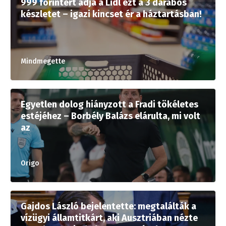
999 forintért adja a Lidl ezt a 3 darabos
készletet – igazi kincset ér a háztartásban!
Mindmegette
Egyetlen dolog hiányzott a Fradi tökéletes
estéjéhez – Borbély Balázs elárulta, mi volt
az
Origo
Gajdos László bejelentette: megtalálták a
vízügyi államtitkárt, aki Ausztriában nézte