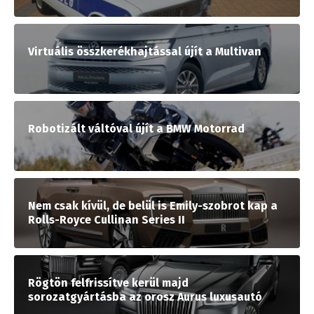
Virtuális összkerékhajtással újít a Multivan
Robotizált váltóval újít a BMW Motorrad
Nem csak kívül, de belül is Emily-szobrot kap a
Rolls-Royce Cullinan Series II
Rögtön felfrissítve kerül majd
sorozatgyártásba az orosz Aurus luxusautó