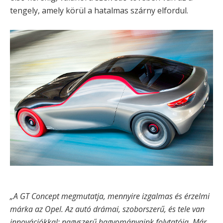
tengely, amely körül a hatalmas szárny elfordul.
„A GT Concept megmutatja, mennyire izgalmas és érzelmi
márka az Opel. Az autó drámai, szoborszerű, és tele van
innovációkkal; nagyszerű hagyományaink folytatója. Már