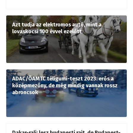
Azt tudja az elektromos autó, mint a
lovaskocsi 100 évvel ezelőtt
ADAC/ÖAMTC téligumi-teszt 2023: erős a
középmezőny, de még mindig vannak rossz
abroncsok
Dakar-rali: lesz budapesti rajt, de Budapest-