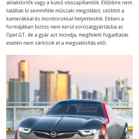
ablaktörlők vagy a külső visszapillantók. Előbbire nem
találtak ki semmiféle műszaki megoldást, utóbbit a
kamerákkal és monitorokkal helyettesítik. Ebben a
formájában biztos nem kerül sorozatgyártásba az
Opel GT, de a gyár azt mondja, megfelelő fogadtatás
esetén nem zárkózik el a megvalósítás elől.