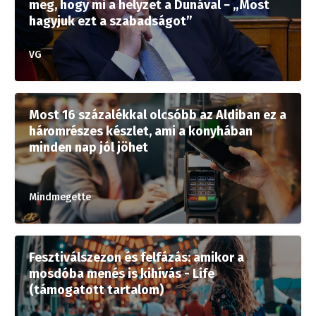
meg, hogy mi a helyzet a Dunával − „Most
hagyjuk ezt a szabadságot”
VG
Most 16 százalékkal olcsóbb az Aldiban ez a
háromrészes készlet, ami a konyhában
minden nap jól jöhet
Mindmegette
Fesztiválszezon és felfázás: amikor a
mosdóba menés is kihívás - Life
(támogatott tartalom)