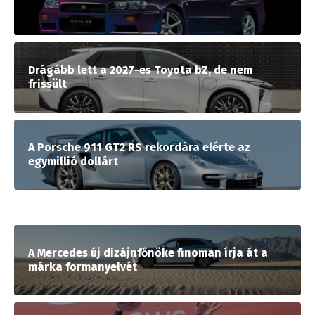
Drágább lett a 2027-es Toyota bZ, de nem
frissült
A Porsche 911 GT2 RS rekordára elérte az
egymillió dollárt
A Mercedes új dizájnfőnöke finoman írja át a
márka formanyelvét