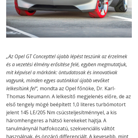
„Az Opel GT Concepttel újabb lépést teszünk az érzelmek
és a vezetési élmény erősítése felé, egyben megmutatjuk,
mit képvisel a márkánk: öntudatosak és innovatívak
vagyunk, minden egyes autónkkal újabb vevőket
lelkesítünk fel“,
mondta az Opel főnöke, Dr. Karl-
Thomas Neumann. A lelkesítő megjelenés előre, de az
első tengely mögé beépített 1,0 literes turbómotort
jelent 145 LE/205 Nm csúcsteljesítménnyel, a kis
háromhengeres a hátsó kerekeket hajtja. A
tanulmánynál hatfokozatú, szekvenciális váltót
használnak, és önzáró differenciált. A kevesebb, mint