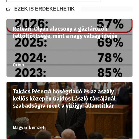
EZEK IS ÉRDEKELHETIK
Rétvári: Olyan alacsony a gáztározók
feltöltöttsége, mint a nagy válság idején
Origo
Takács Péter: A hőségriadó és az aszály
kellős közepén Gajdos László tárcájánál
szabadságra ment a vízügyi államtitkár
Magyar Nemzet