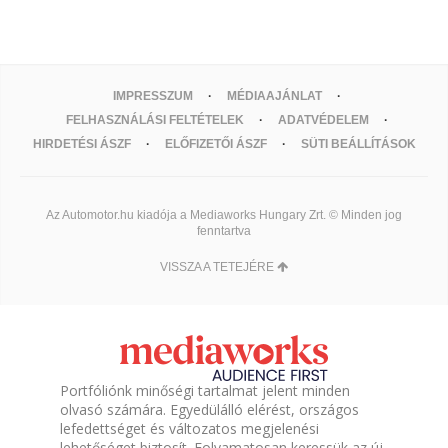
IMPRESSZUM
MÉDIAAJÁNLAT
FELHASZNÁLÁSI FELTÉTELEK
ADATVÉDELEM
HIRDETÉSI ÁSZF
ELŐFIZETŐI ÁSZF
SÜTI BEÁLLÍTÁSOK
Az Automotor.hu kiadója a Mediaworks Hungary Zrt. © Minden jog
fenntartva
VISSZA A TETEJÉRE
Portfóliónk minőségi tartalmat jelent minden
olvasó számára. Egyedülálló elérést, országos
lefedettséget és változatos megjelenési
lehetőséget biztosít. Folyamatosan keressük az új