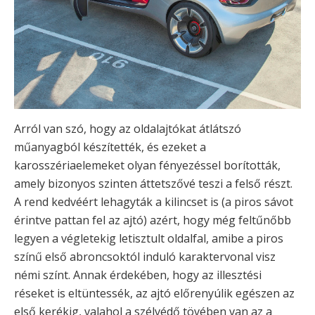
Arról van szó, hogy az oldalajtókat átlátszó
műanyagból készítették, és ezeket a
karosszériaelemeket olyan fényezéssel borították,
amely bizonyos szinten áttetszővé teszi a felső részt.
A rend kedvéért lehagyták a kilincset is (a piros sávot
érintve pattan fel az ajtó) azért, hogy még feltűnőbb
legyen a végletekig letisztult oldalfal, amibe a piros
színű első abroncsoktól induló karaktervonal visz
némi színt. Annak érdekében, hogy az illesztési
réseket is eltüntessék, az ajtó előrenyúlik egészen az
első kerékig, valahol a szélvédő tövében van az a