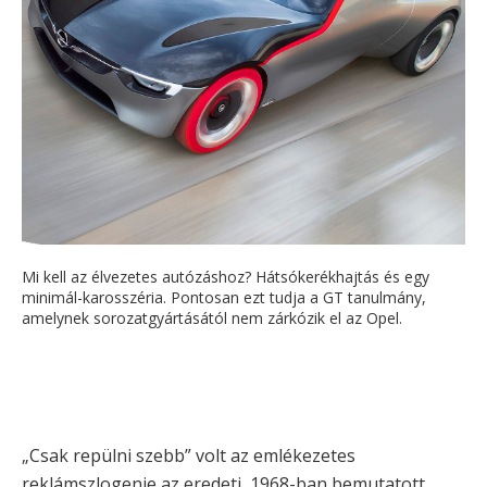
Mi kell az élvezetes autózáshoz? Hátsókerékhajtás és egy
minimál-karosszéria. Pontosan ezt tudja a GT tanulmány,
amelynek sorozatgyártásától nem zárkózik el az Opel.
„Csak repülni szebb” volt az emlékezetes
reklámszlogenje az eredeti, 1968-ban bemutatott