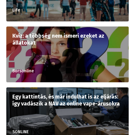
Life
Kvíz: a többség nem ismeri ezeket az
állatokat
Borsonline
Egy kattintás, és már indulhat is az eljárás:
így vadászik a NAV az online vape-árusokra
SONLINE