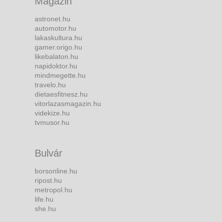
Magazin
astronet.hu
automotor.hu
lakaskultura.hu
gamer.origo.hu
likebalaton.hu
napidoktor.hu
mindmegette.hu
travelo.hu
dietaesfitnesz.hu
vitorlazasmagazin.hu
videkize.hu
tvmusor.hu
Bulvár
borsonline.hu
ripost.hu
metropol.hu
life.hu
she.hu