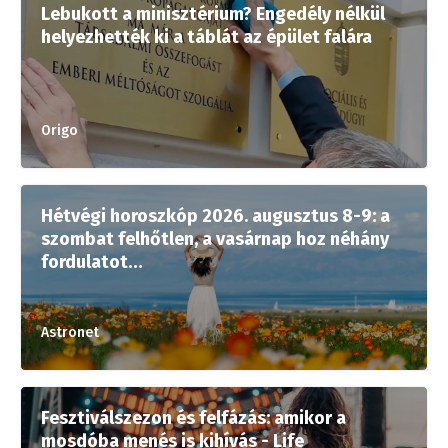
Lebukott a minisztérium? Engedély nélkül
helyezhették ki a táblát az épület falára
Origo
Hétvégi horoszkóp 2026. augusztus 8-9: a
szombat felhőtlen, a vasárnap hoz néhány
fordulatot…
Astronet
Fesztiválszezon és felfázás: amikor a
mosdóba menés is kihívás - Life