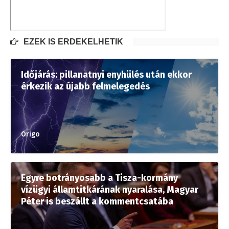
EZEK IS ÉRDEKELHETIK
Időjárás: pillanatnyi enyhülés után ekkor
érkezik az újabb felmelegedés
Origo
Egyre botrányosabb a Tisza-kormány
vízügyi államtitkárának nyaralása, Magyar
Péter is beszállt a kommentcsatába