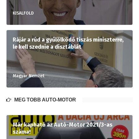
KISALFOLD
Rájár a rúd a gyűlölködő tiszás miniszterre,
le kell szednie a dísztáblát
Magyar Nemzet
MÉG TÖBB AUTÓ-MOTOR
Már kapható az Autó-Motor 2021/3-as
száma!