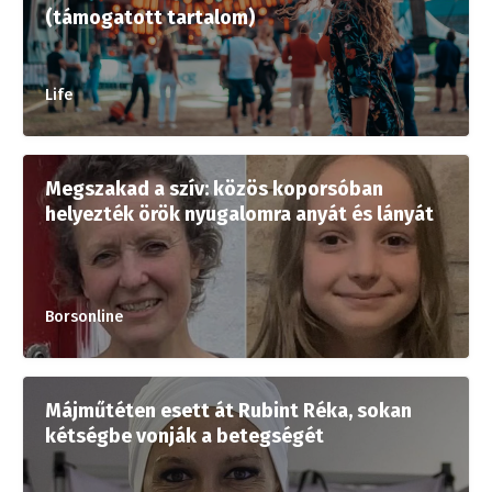
(támogatott tartalom)
Life
Megszakad a szív: közös koporsóban
helyezték örök nyugalomra anyát és lányát
Borsonline
Májműtéten esett át Rubint Réka, sokan
kétségbe vonják a betegségét