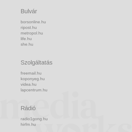
Bulvár
borsonline.hu
ripost.hu
metropol.hu
life.hu
she.hu
Szolgáltatás
freemail.hu
koponyeg.hu
videa.hu
lapcentrum.hu
Rádió
radio1gong.hu
hirfm.hu