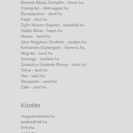
Borsod-Abaúj-Zemplén - boon.hu
Csongrád - delmagyar.hu
Dunaújváros - duol.hu
Fejér - feol.hu
Győr-Moson-Sopron - kisalfold.hu
Hajdú-Bihar - haon.hu
Heves - heol.hu
Jász-Nagykun-Szolnok - szoljon.hu
Komárom-Esztergom - kemma.hu
Nógrád - nool.hu
Somogy - sonline.hu
Szabolcs-Szatmár-Bereg - szon.hu
Tolna - teol.hu
Vas - vaol.hu
Veszprém - veol.hu
Zala - zaol.hu
Közélet
magyarnemzet.hu
szabadfold.hu
hirtv.hu