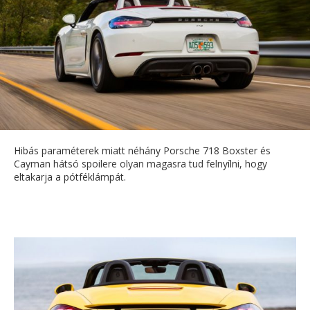
Hibás paraméterek miatt néhány Porsche 718 Boxster és
Cayman hátsó spoilere olyan magasra tud felnyílni, hogy
eltakarja a pótféklámpát.