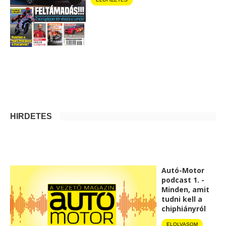
HIRDETÉS
Autó-Motor
podcast 1. -
Minden, amit
tudni kell a
chiphiányról
ELOLVASOM