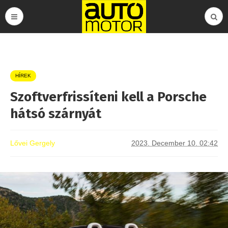
HÍREK
Szoftverfrissíteni kell a Porsche
hátsó szárnyát
Lővei Gergely
2023. December 10. 02:42