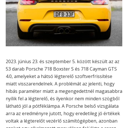
2023. június 23. és szeptember 5. között készült az az
53 darab Porsche 718 Boxster S és 718 Cayman GTS
4.0, amelyeket a hátsó légterelő szoftverfrissítése
miatt visszarendelnek. A problémát az jelenti, hogy
hibás paraméter miatt a megengedettnél magasabbra
nyílik fel a légterelő, és ilyenkor nem minden szögből
látható jól a pótféklámpa. A Porsche belső vizsgálata
arra az eredményre jutott, hogy eredetileg jó értékek
voltak a légterelőt vezérlő számítógépben, azonban