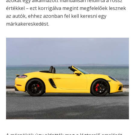
azokat egy alkalmazott manuálisan felülírta a rossz
értékkel – ezt korrigálva megint megfelelőek lesznek
az autók, ehhez azonban fel kell keresni egy
márkakereskedést.