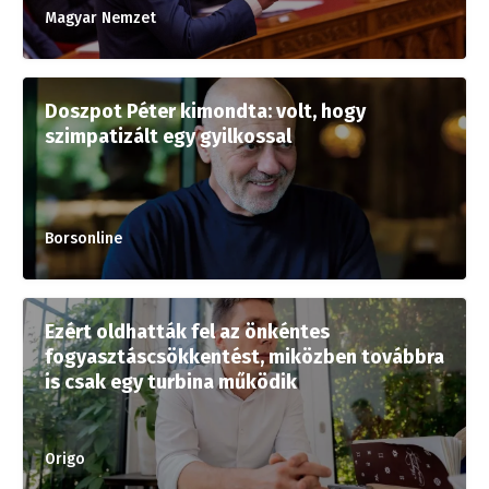
Magyar Nemzet
Doszpot Péter kimondta: volt, hogy
szimpatizált egy gyilkossal
Borsonline
Ezért oldhatták fel az önkéntes
fogyasztáscsökkentést, miközben továbbra
is csak egy turbina működik
Origo