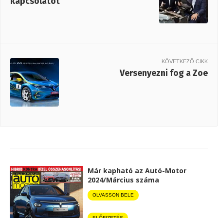
kapcsolatot
KÖVETKEZŐ CIKK
Versenyezni fog a Zoe
Már kapható az Autó-Motor
2024/Március száma
OLVASSON BELE
ELŐFIZETÉS