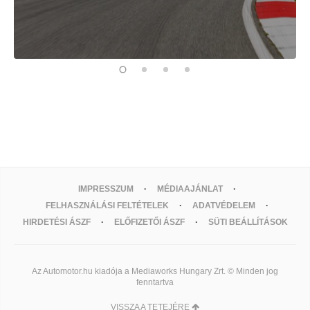
IMPRESSZUM
MÉDIAAJÁNLAT
FELHASZNÁLÁSI FELTÉTELEK
ADATVÉDELEM
HIRDETÉSI ÁSZF
ELŐFIZETŐI ÁSZF
SÜTI BEÁLLÍTÁSOK
Az Automotor.hu kiadója a Mediaworks Hungary Zrt. © Minden jog
fenntartva
VISSZA A TETEJÉRE