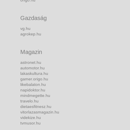
origo.hu
Gazdaság
vg.hu
agrokep.hu
Magazin
astronet.hu
automotor.hu
lakaskultura.hu
gamer.origo.hu
likebalaton.hu
napidoktor.hu
mindmegette.hu
travelo.hu
dietaesfitnesz.hu
vitorlazasmagazin.hu
videkize.hu
tvmusor.hu