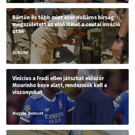
Börtön és több mint ezer dolláros bírság:
megszületett az első ítélet a ceutai invázió
után
SONLINE
Vinícius a Fradi ellen játszhat először
Mourinho keze alatt, rendezniük kell a
viszonyukat
Magyar Nemzet