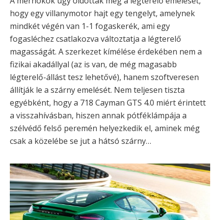
A mérnökök úgy oldották meg a légterelő emelését,
hogy egy villanymotor hajt egy tengelyt, amelynek
mindkét végén van 1-1 fogaskerék, ami egy
fogasléchez csatlakozva változtatja a légterelő
magasságát. A szerkezet kímélése érdekében nem a
fizikai akadállyal (az is van, de még magasabb
légterelő-állást tesz lehetővé), hanem szoftveresen
állítják le a szárny emelését. Nem teljesen tiszta
egyébként, hogy a 718 Cayman GTS 4.0 miért érintett
a visszahívásban, hiszen annak pótféklámpája a
szélvédő felső peremén helyezkedik el, aminek még
csak a közelébe se jut a hátsó szárny…