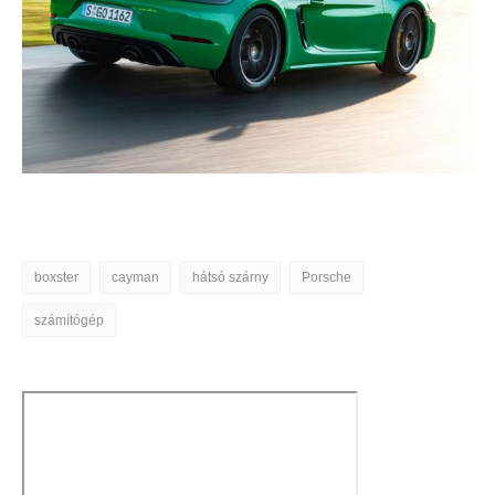
boxster
cayman
hátsó szárny
Porsche
számítógép