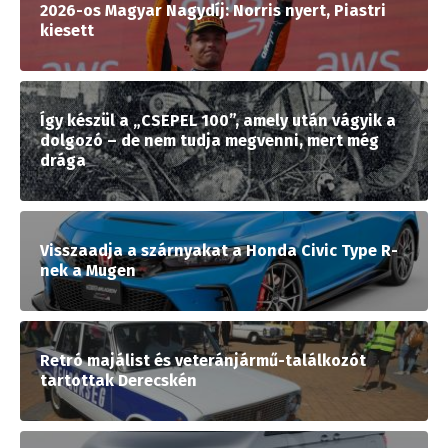
2026-os Magyar Nagydíj: Norris nyert, Piastri
kiesett
Így készül a „CSEPEL 100”, amely után vágyik a
dolgozó – de nem tudja megvenni, mert még
drága
Visszaadja a szárnyakat a Honda Civic Type R-
nek a Mugen
Retró majálist és veteránjármű-találkozót
tartottak Derecskén