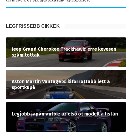
termékeik és szolgáltatásaik fejlesztésére
LEGFRISSEBB CIKKEK
Jeep Grand Cherokee Trackhawk: erre kevesen
számítottak
Aston Martin Vantage S: kiforrottabb lett a
sportkupé
Legjobb japán autók: az első öt modell a listán