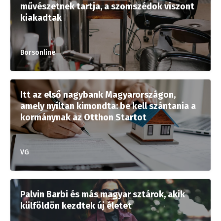
művészetnek tartja, a szomszédok viszont
kiakadtak
Borsonline
Itt az első nagybank Magyarországon,
amely nyíltan kimondta: be kell szántania a
kormánynak az Otthon Startot
VG
Palvin Barbi és más magyar sztárok, akik
külföldön kezdtek új életet