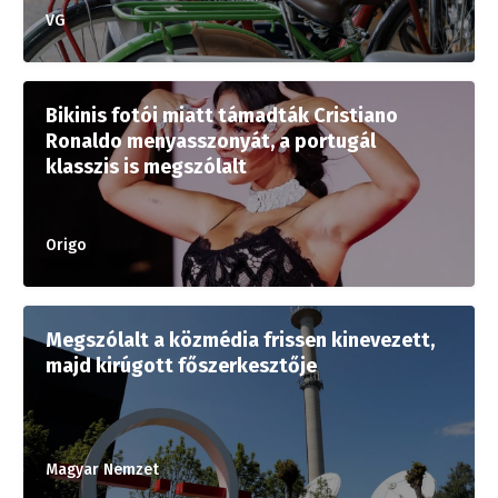
VG
Bikinis fotói miatt támadták Cristiano
Ronaldo menyasszonyát, a portugál
klasszis is megszólalt
Origo
Megszólalt a közmédia frissen kinevezett,
majd kirúgott főszerkesztője
Magyar Nemzet