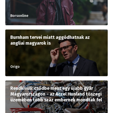
Borsonline
Burnham tervei miatt aggódhatnak az
angliai magyarok is
Origo
Rendkívüli: csődbe ment egy újabb gyár
Magyarországon − az Accel Hunland tószegi
üzemében több száz embernek mondtak fel