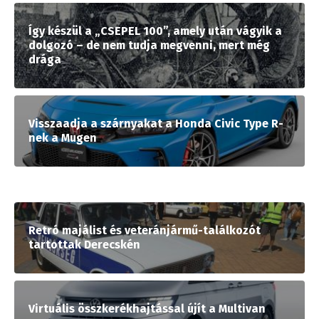
Így készül a „CSEPEL 100”, amely után vágyik a
dolgozó – de nem tudja megvenni, mert még
drága
Visszaadja a szárnyakat a Honda Civic Type R-
nek a Mugen
Retró majálist és veteránjármű-találkozót
tartottak Derecskén
Virtuális összkerékhajtással újít a Multivan