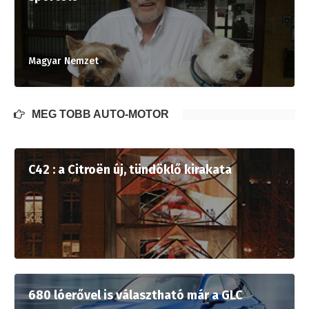
Magyar Nemzet
MÉG TÖBB AUTÓ-MOTOR
C42 : a Citroën új, tündöklő kirakata
680 lóerővel is választható már a GLC