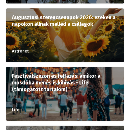
Augusztusi szerencsenapok 2026: ezeken a
napokon állnak melléd a csillagok
Astronet
Fesztiválszezon és felfázás: amikor a
mosdóba menés is kihívás - Life
(támogatott tartalom)
Life