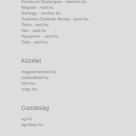
Komárom-Esztergom - kemma.hu
Nógrád - nool.hu
Somogy - sonline.hu
Szabolcs-Szatmár-Bereg - szon.hu
Tolna - teol.hu
Vas - vaol.hu
Veszprém - veol.hu
Zala - zaol.hu
Közélet
magyarnemzet.hu
szabadfold.hu
hirtv.hu
origo.hu
Gazdaság
vg.hu
agrokep.hu