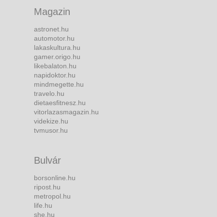
Magazin
astronet.hu
automotor.hu
lakaskultura.hu
gamer.origo.hu
likebalaton.hu
napidoktor.hu
mindmegette.hu
travelo.hu
dietaesfitnesz.hu
vitorlazasmagazin.hu
videkize.hu
tvmusor.hu
Bulvár
borsonline.hu
ripost.hu
metropol.hu
life.hu
she.hu