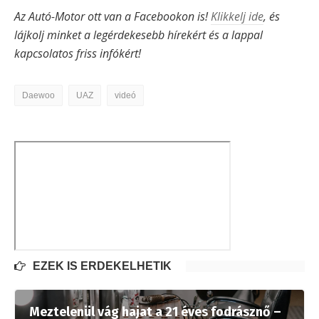
Az Autó-Motor ott van a Facebookon is!
Klikkelj ide
, és
lájkolj minket a legérdekesebb hírekért és a lappal
kapcsolatos friss infókért!
Daewoo
UAZ
videó
EZEK IS ÉRDEKELHETIK
Meztelenül vág hajat a 21 éves fodrásznő –