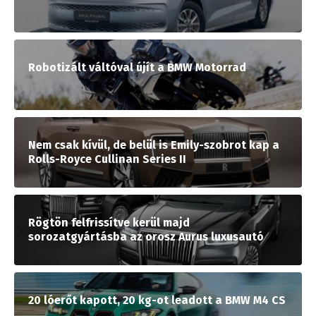
Robotizált váltóval újít a BMW Motorrad
Nem csak kívül, de belül is Emily-szobrot kap a
Rolls-Royce Cullinan Series II
Rögtön felfrissítve kerül majd
sorozatgyártásba az orosz Aurus luxusautó
20 lóerőt kapott, 20 kg-ot leadott a BMW M4 CS