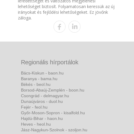
lefedettséget és változatos megjelenési
lehetőséget biztosít. Folyamatosan keressük az új
irányokat és fejlődési lehetőségeket. Ez jövőnk
záloga.
Regionális hírportálok
Bács-Kiskun - baon.hu
Baranya - bama.hu
Békés - beol.hu
Borsod-Abaúj-Zemplén - boon.hu
Csongrád - delmagyar.hu
Dunaújváros - duol.hu
Fejér - feol.hu
Győr-Moson-Sopron - kisalfold.hu
Hajdú-Bihar - haon.hu
Heves - heol.hu
Jász-Nagykun-Szolnok - szoljon.hu