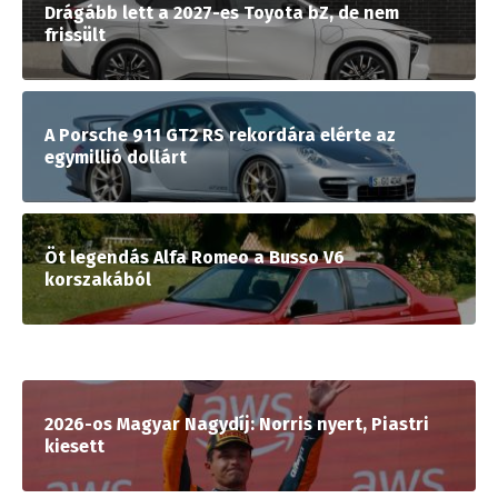
Drágább lett a 2027-es Toyota bZ, de nem
frissült
A Porsche 911 GT2 RS rekordára elérte az
egymillió dollárt
Öt legendás Alfa Romeo a Busso V6
korszakából
2026-os Magyar Nagydíj: Norris nyert, Piastri
kiesett