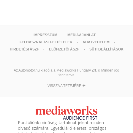
IMPRESSZUM
MÉDIAAJÁNLAT
FELHASZNÁLÁSI FELTÉTELEK
ADATVÉDELEM
HIRDETÉSI ÁSZF
ELŐFIZETŐI ÁSZF
SÜTI BEÁLLÍTÁSOK
Az Automotor.hu kiadója a Mediaworks Hungary Zrt. © Minden jog
fenntartva
VISSZA A TETEJÉRE
Portfóliónk minőségi tartalmat jelent minden
olvasó számára. Egyedülálló elérést, országos