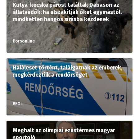
Kutya-kecske párost találtak Dabason az
állatvédők: ha elszakítják őket egymástól,
mindketten hangos sírásba kezdenek
Borsonline
Haláleset történt, találgatnak az emberek,
megkérdeztük a rendőrséget
BEOL
Meghalt az olimpiai ezüstérmes magyar
sportoló