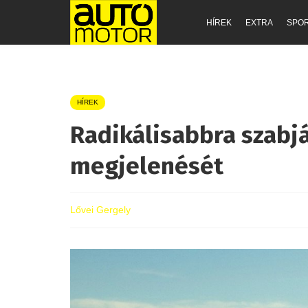
HÍREK
EXTRA
SPO
HÍREK
Radikálisabbra szabjá
megjelenését
Lővei Gergely