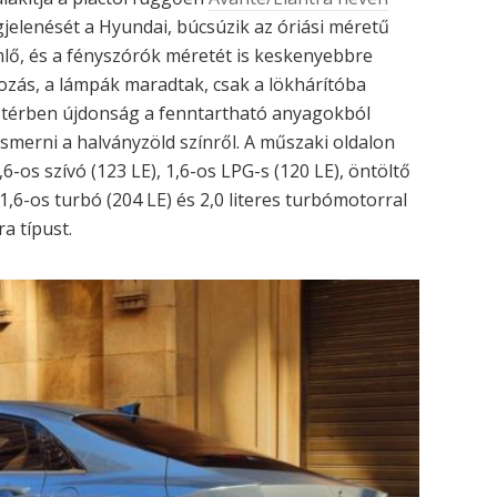
elenését a Hyundai, búcsúzik az óriási méretű
mlő, és a fényszórók méretét is keskenyebbre
tozás, a lámpák maradtak, csak a lökhárítóba
tastérben újdonság a fenntartható anyagokból
lismerni a halványzöld színről. A műszaki oldalon
6-os szívó (123 LE), 1,6-os LPG-s (120 LE), öntöltő
), 1,6-os turbó (204 LE) és 2,0 literes turbómotorral
a típust.