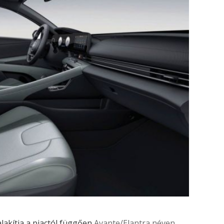
alakítja a piactól függően
Avante/Elantra néven