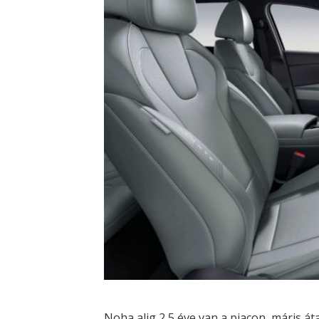
Noha alig 2,5 éve van a piacon, máris át