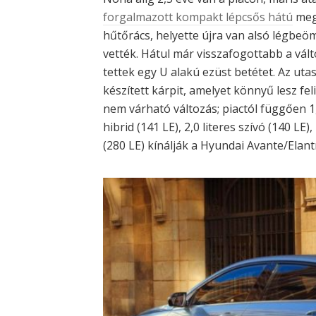
forgalmazott kompakt lépcsős hátú
megj
hűtőrács, helyette újra van alsó légbeö
vették. Hátul már visszafogottabb a vál
tettek egy U alakú ezüst betétet. Az u
készített kárpit, amelyet könnyű lesz fe
nem várható változás; piactól függően 1,
hibrid (141 LE), 2,0 literes szívó (140 LE
(280 LE) kínálják a Hyundai Avante/Elantr