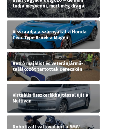
után vágyik a dolgozó – de nem
tudja megvenni, mert még drága
Visszaadja a szárnyakat a Honda
Civic Type R-nek a Mugen
Retró majálist és veteránjármű-
találkozót tartottak Derecskén
Virtuális összkerékhajtással újít a
Multivan
Robotizált váltóval újít a BMW