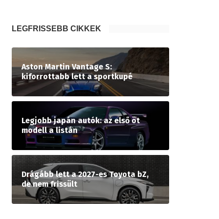
LEGFRISSEBB CIKKEK
Aston Martin Vantage S:
kiforrottabb lett a sportkupé
Legjobb japán autók: az első öt
modell a listán
Drágább lett a 2027-es Toyota bZ,
de nem frissült