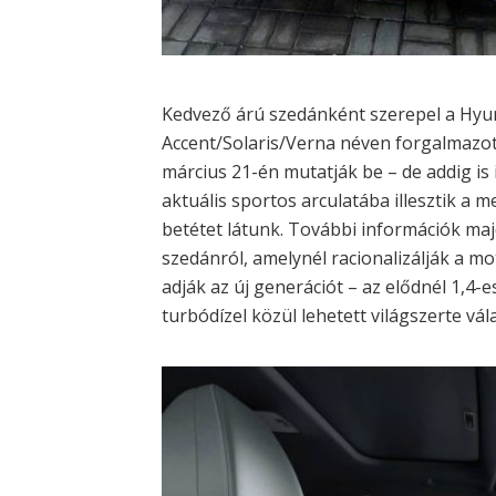
Kedvező árú szedánként szerepel a Hyun
Accent/Solaris/Verna néven forgalmazot
március 21-én mutatják be – de addig is 
aktuális sportos arculatába illesztik a 
betétet látunk. További információk maj
szedánról, amelynél racionalizálják a mo
adják az új generációt – az elődnél 1,4-es
turbódízel közül lehetett világszerte vál