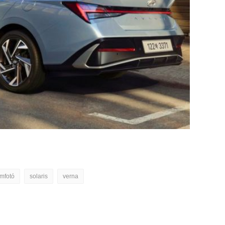
mfotó
solaris
verna