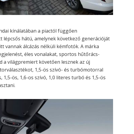
dai kínálatában a piactól függően
t lépcsős hátú, amelynek következő generációját
itt vannak álcázás nélküli kémfotók. A márka
megjelenést, éles vonalakat, sportos hűtőrács-
d a világpremiert követően lesznek az új
torválasztékot, 1,5-ös szívó- és turbómotorral
, 1,5-ös, 1,6-os szívó, 1,0 literes turbó és 1,5-ös
asztani.