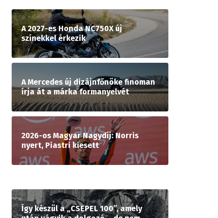
A 2027-es Honda NC750X új
színekkel érkezik
A Mercedes új dizájnfőnöke finoman
írja át a márka formanyelvét
2026-os Magyar Nagydíj: Norris
nyert, Piastri kiesett
Így készül a „CSEPEL 100”, amely