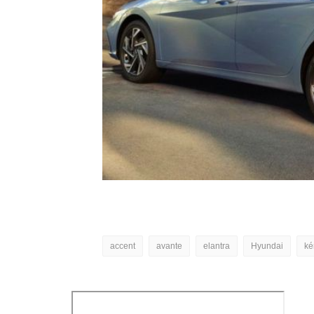
accent
avante
elantra
Hyundai
ké