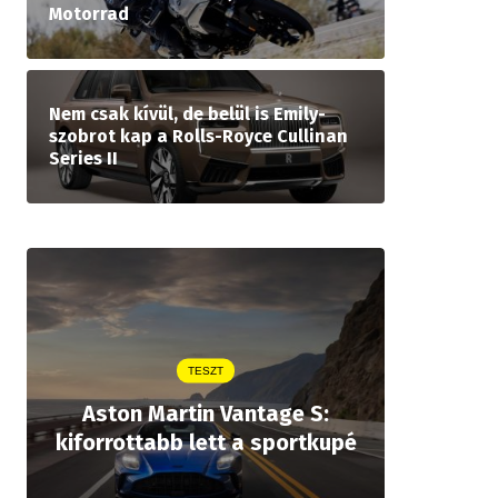
Motorrad
Nem csak kívül, de belül is Emily-
szobrot kap a Rolls-Royce Cullinan
Series II
TESZT
Aston Martin Vantage S:
Legjobb
kiforrottabb lett a sportkupé
öt