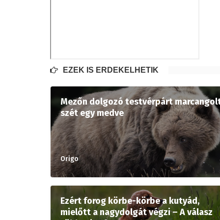
EZEK IS ÉRDEKELHETIK
Mezőn dolgozó testvérpárt marcangol
szét egy medve
Origo
Ezért forog körbe-körbe a kutyád,
mielőtt a nagydolgát végzi – A válasz