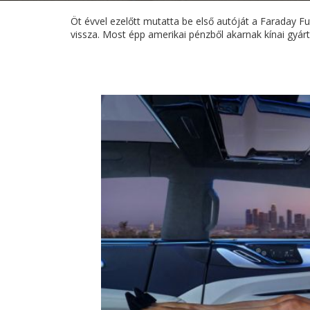
Öt évvel ezelőtt mutatta be első autóját a Faraday F
vissza. Most épp amerikai pénzből akarnak kínai gyárt