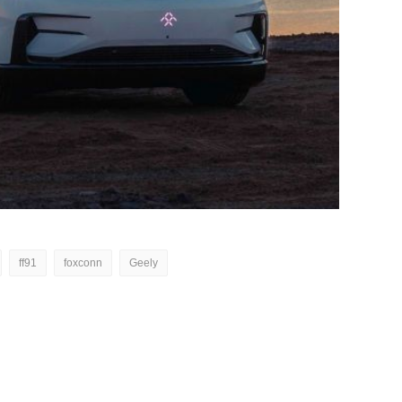
ff91
foxconn
Geely