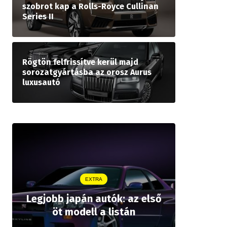
szobrot kap a Rolls-Royce Cullinan
Series II
Rögtön felfrissítve kerül majd
sorozatgyártásba az orosz Aurus
luxusautó
EXTRA
Legjobb japán autók: az első
Drágább 
öt modell a listán
bZ,