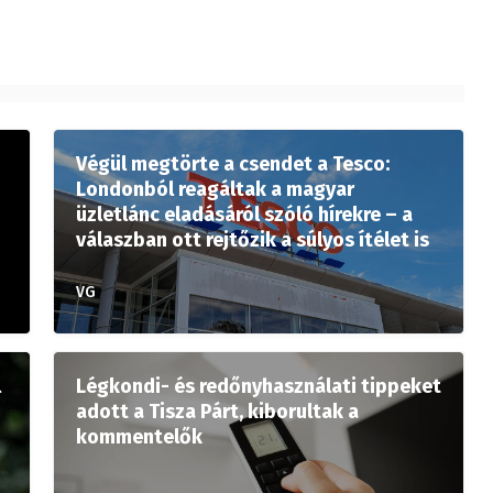
Végül megtörte a csendet a Tesco:
Londonból reagáltak a magyar
üzletlánc eladásáról szóló hírekre – a
válaszban ott rejtőzik a súlyos ítélet is
VG
l
Légkondi- és redőnyhasználati tippeket
adott a Tisza Párt, kiborultak a
kommentelők