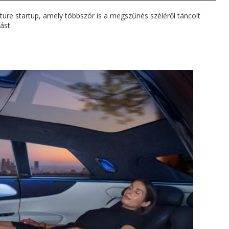
uture startup, amely többször is a megszűnés széléről táncolt
ást.