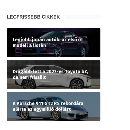
LEGFRISSEBB CIKKEK
Legjobb japán autók: az első öt
modell a listán
Drágább lett a 2027-es Toyota bZ,
de nem frissült
A Porsche 911 GT2 RS rekordára
elérte az egymillió dollárt