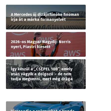
A Mercedes új dizájnfőnöke finoman
írja át a márka formanyelvét
2026-os Magyar Nagydíj: Norris
nyert, Piastri kiesett
Így készül a „CSEPEL 100”, amely
után vágyik a dolgozó – de nem
tudja megvenni, mert még drága