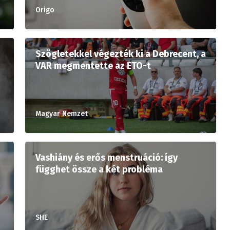
Origo
Szögletekkel végezték ki a Debrecent, a
VAR megmentette az ETO-t
Magyar Nemzet
Vashiány és erős menstruáció: így
függhet össze a két probléma
SHE