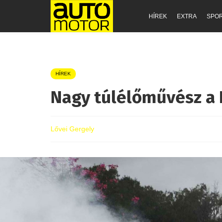
HÍREK
EXTRA
SPO
HÍREK
Nagy túlélőművész a 
Lővei Gergely