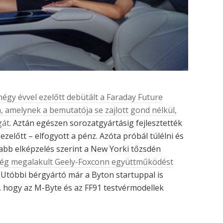
négy évvel ezelőtt debütált a Faraday Future
a, amelynek a bemutatója se zajlott gond nélkül,
gát
. Aztán egészen sorozatgyártásig fejlesztették
ezelőtt – elfogyott a pénz. Azóta próbál túlélni és
jabb elképzelés szerint a New Yorki tőzsdén
ég megalakult Geely-Foxconn együttműködést
 Utóbbi bérgyártó már a Byton startuppal is
, hogy az M-Byte és az FF91 testvérmodellek