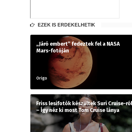
EZEK IS ÉRDEKELHETIK
„Járó embert” fedeztek fel a NASA
Mars-fotóján
Origo
Friss lesifotók készültek Suri Cruise-ró
– Így néz ki most Tom Cruise lánya