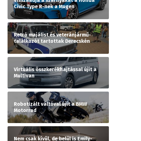
Visszaadja a szárnyakat a Honda
Civic Type R-nek a Mugen
Retró majálist és veteránjármű-
találkozót tartottak Derecskén
Virtuális összkerékhajtással újít a
Multivan
Robotizált váltóval újít a BMW
Motorrad
Nem csak kívül, de belül is Emily-