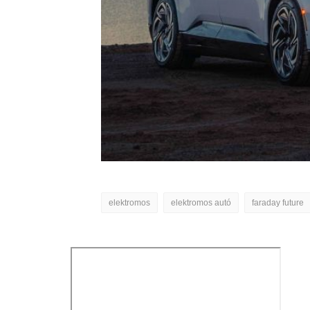
elektromos
elektromos autó
faraday future