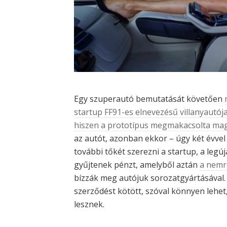
Egy szuperautó bemutatását követően
startup FF91-es elnevezésű villanyautój
hiszen a prototípus megmakacsolta ma
az autót, azonban ekkor – úgy két évvel 
további tőkét szerezni a startup, a legú
gyűjtenek pénzt, amelyből aztán
a nemr
bízzák meg autójuk sorozatgyártásával.
szerződést kötött, szóval könnyen lehet
lesznek.