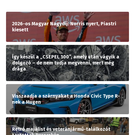
2026-os Magyar Nagydíj: Norris nyert, Piastri
kiesett
Így készül a „CSEPEL 100”, amely után vágyik a
dolgozó – de nem tudja megvenni, mert még
drága
Visszaadja a szárnyakat a Honda Civic Type R-
nek a Mugen
Retró majálist és veteránjármű-találkozót