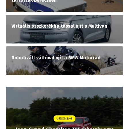
tartottak Derecskén
Virtuális összkerékhajtással újít a Multivan
Robotizált váltóval újít a BMW Motorrad
ÚJDONSÁG