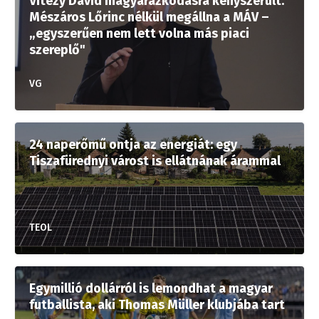
Vitézy Dávid magyarázkodásra kényszerült:
Mészáros Lőrinc nélkül megállna a MÁV –
„egyszerűen nem lett volna más piaci
szereplő"
VG
24 naperőmű ontja az energiát: egy
Tiszafürednyi várost is ellátnának árammal
TEOL
Egymillió dollárról is lemondhat a magyar
futballista, aki Thomas Müller klubjába tart