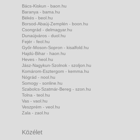
Bács-Kiskun - baon.hu
Baranya - bama.hu
Békés - beol.hu
Borsod-Abaúj-Zemplén - boon.hu
Csongrád - delmagyar.hu
Dunaújváros - duol.hu
Fejér - feol.hu
Győr-Moson-Sopron - kisalfold.hu
Hajdú-Bihar - haon.hu
Heves - heol.hu
Jász-Nagykun-Szolnok - szoljon.hu
Komárom-Esztergom - kemma.hu
Nógrád - nool.hu
Somogy - sonline.hu
Szabolcs-Szatmár-Bereg - szon.hu
Tolna - teol.hu
Vas - vaol.hu
Veszprém - veol.hu
Zala - zaol.hu
Közélet