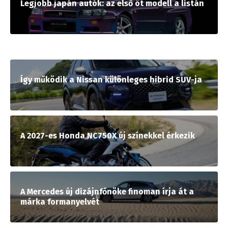
Legjobb japán autók: az első öt modell a listán
Így működik a Nissan különleges hibrid SUV-ja
A 2027-es Honda NC750X új színekkel érkezik
A Mercedes új dizájnfőnöke finoman írja át a
márka formanyelvét