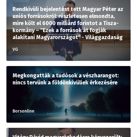
Rendkívüli bejelentést tett Magyar Péter az
uniós forrásokról: részletesen elmondta,
mire költ el 6000 milliárd forintot a Tisza-
kormány – "Ezek a források át fogják
alakítani Magyarországot" - Világgazdaság
VG
Megkongatták a tudósok a vészharangot:
nincs tervünk a földönkívüliek érkezésére
Borsonline