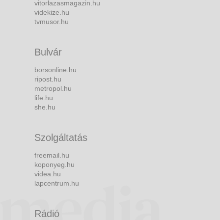
vitorlazasmagazin.hu
videkize.hu
tvmusor.hu
Bulvár
borsonline.hu
ripost.hu
metropol.hu
life.hu
she.hu
Szolgáltatás
freemail.hu
koponyeg.hu
videa.hu
lapcentrum.hu
Rádió