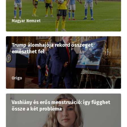
Magyar Nemzet
Trump álomhajója rekord összeget
emészthet fel
Origo
Vashiány és erős menstruáció: így függhet
össze a két probléma