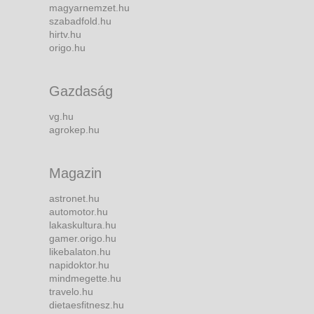
magyarnemzet.hu
szabadfold.hu
hirtv.hu
origo.hu
Gazdaság
vg.hu
agrokep.hu
Magazin
astronet.hu
automotor.hu
lakaskultura.hu
gamer.origo.hu
likebalaton.hu
napidoktor.hu
mindmegette.hu
travelo.hu
dietaesfitnesz.hu