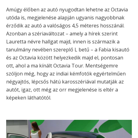
Amúgy élőben az autó nyugodtan lehetne az Octavia
utóda is, megjelenése alapján ugyanis nagyobbnak
érződik az autó a valóságos 4,5 méteres hosszánál.
Azonban a szériaváltozat – amely a hírek szerint
Lauretta névre hallgat majd, innen is származik a
tanulmány nevében szereplő L betű – a Fabia kisautó
és az Octavia között helyezkedik majd el, pontosan
ott, ahol a ma kínált Octavia Tour. Mentségemre
szóljon még, hogy az indiai kémfotók egyértelműen
négyajtós, lépcsős hátú karosszériával mutatják az
autót, igaz, ott még az orr megjelenése is eltér a
képeken láthatótól.