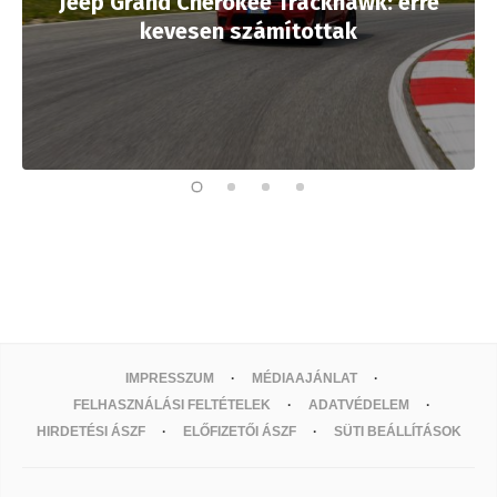
Jeep Grand Cherokee Trackhawk: erre
kevesen számítottak
IMPRESSZUM
MÉDIAAJÁNLAT
FELHASZNÁLÁSI FELTÉTELEK
ADATVÉDELEM
HIRDETÉSI ÁSZF
ELŐFIZETŐI ÁSZF
SÜTI BEÁLLÍTÁSOK