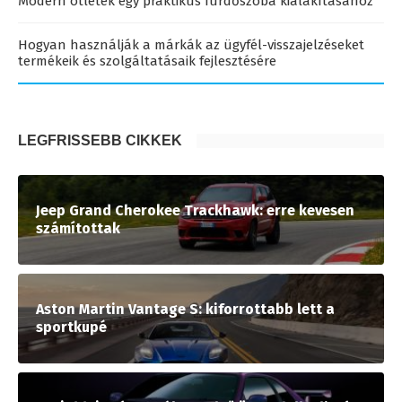
Modern ötletek egy praktikus fürdőszoba kialakításához
Hogyan használják a márkák az ügyfél-visszajelzéseket
termékeik és szolgáltatásaik fejlesztésére
LEGFRISSEBB CIKKEK
Jeep Grand Cherokee Trackhawk: erre kevesen
számítottak
Aston Martin Vantage S: kiforrottabb lett a
sportkupé