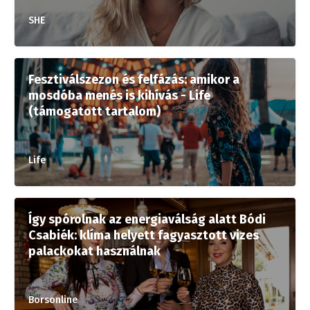
SHE
Fesztiválszezon és felfázás: amikor a
mosdóba menés is kihívás - Life
(támogatott tartalom)
Life
Így spórolnak az energiaválság alatt Bódi
Csabiék: klíma helyett fagyasztott vizes
palackokat használnak
Borsonline