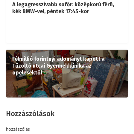
A legagresszívabb sofőr: középkorú férfi,
kék BMW-vel, péntek 17:45-kor
Félmillió forintnyi adományt kapott a
Tűzoltó utcai Gyermekklinika az
opelesektől
Hozzászólások
hozzászólás