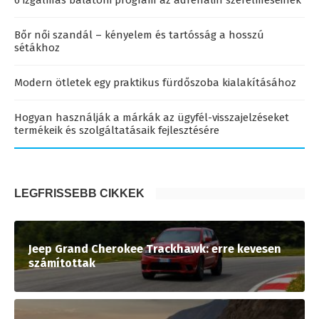
6 izgalmas balatoni program az adrenalin szerelmeseinek
Bőr női szandál – kényelem és tartósság a hosszú
sétákhoz
Modern ötletek egy praktikus fürdőszoba kialakításához
Hogyan használják a márkák az ügyfél-visszajelzéseket
termékeik és szolgáltatásaik fejlesztésére
LEGFRISSEBB CIKKEK
Jeep Grand Cherokee Trackhawk: erre kevesen
számítottak