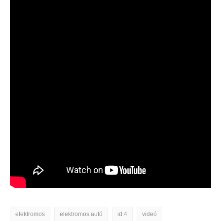
elektromos
elektromos autó
id.4
videó