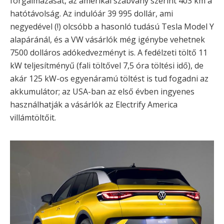
forgalmazását, az amerikai szabvány szerint 403 km a
hatótávolság. Az indulóár 39 995 dollár, ami
negyedével (!) olcsóbb a hasonló tudású Tesla Model Y
alapáránál, és a VW vásárlók még igénybe vehetnek
7500 dolláros adókedvezményt is. A fedélzeti töltő 11
kW teljesítményű (fali töltővel 7,5 óra töltési idő), de
akár 125 kW-os egyenáramú töltést is tud fogadni az
akkumulátor; az USA-ban az első évben ingyenes
használhatják a vásárlók az Electrify America
villámtöltőit.