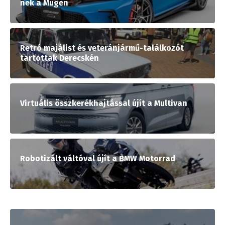
nek a Mugen
Retró majálist és veteránjármű-találkozót
tartottak Derecskén
Virtuális összkerékhajtással újít a Multivan
Robotizált váltóval újít a BMW Motorrad