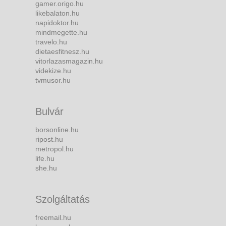
gamer.origo.hu
likebalaton.hu
napidoktor.hu
mindmegette.hu
travelo.hu
dietaesfitnesz.hu
vitorlazasmagazin.hu
videkize.hu
tvmusor.hu
Bulvár
borsonline.hu
ripost.hu
metropol.hu
life.hu
she.hu
Szolgáltatás
freemail.hu