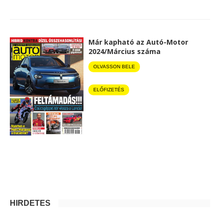
Már kapható az Autó-Motor
2024/Március száma
OLVASSON BELE
ELŐFIZETÉS
HIRDETÉS