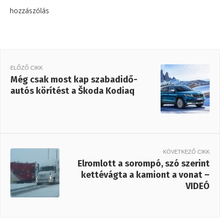
hozzászólás
ELŐZŐ CIKK
Még csak most kap szabadidő-
autós körítést a Škoda Kodiaq
KÖVETKEZŐ CIKK
Elromlott a sorompó, szó szerint
kettévágta a kamiont a vonat –
VIDEÓ