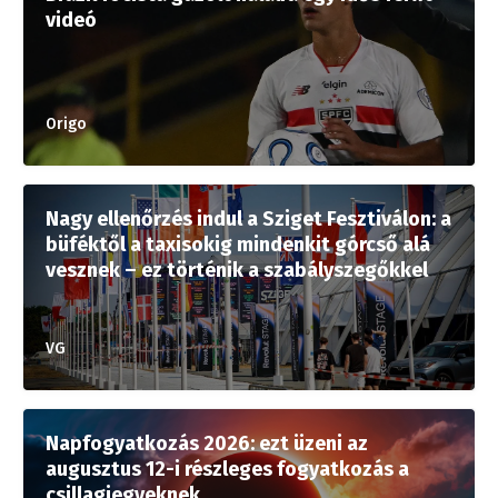
videó
Origo
Nagy ellenőrzés indul a Sziget Fesztiválon: a
büféktől a taxisokig mindenkit górcső alá
vesznek – ez történik a szabályszegőkkel
VG
Napfogyatkozás 2026: ezt üzeni az
augusztus 12-i részleges fogyatkozás a
csillagjegyeknek