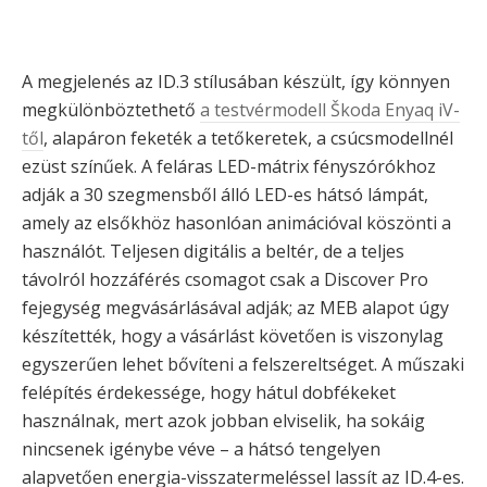
A megjelenés az ID.3 stílusában készült, így könnyen
megkülönböztethető
a testvérmodell Škoda Enyaq iV-
től
, alapáron feketék a tetőkeretek, a csúcsmodellnél
ezüst színűek. A feláras LED-mátrix fényszórókhoz
adják a 30 szegmensből álló LED-es hátsó lámpát,
amely az elsőkhöz hasonlóan animációval köszönti a
használót. Teljesen digitális a beltér, de a teljes
távolról hozzáférés csomagot csak a Discover Pro
fejegység megvásárlásával adják; az MEB alapot úgy
készítették, hogy a vásárlást követően is viszonylag
egyszerűen lehet bővíteni a felszereltséget. A műszaki
felépítés érdekessége, hogy hátul dobfékeket
használnak, mert azok jobban elviselik, ha sokáig
nincsenek igénybe véve – a hátsó tengelyen
alapvetően energia-visszatermeléssel lassít az ID.4-es.