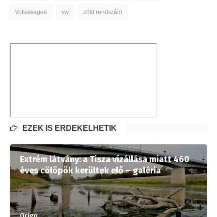
Volkswagen
vw
zöld rendszám
EZEK IS ÉRDEKELHETIK
Extrém látvány: a Tisza vízállása miatt 460
éves cölöpök kerültek elő – galéria
Origo