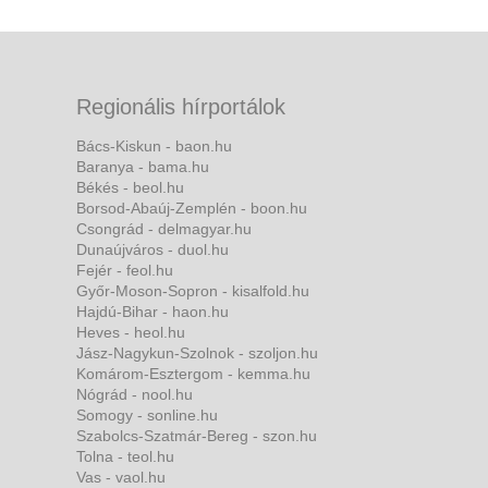
Regionális hírportálok
Bács-Kiskun - baon.hu
Baranya - bama.hu
Békés - beol.hu
Borsod-Abaúj-Zemplén - boon.hu
Csongrád - delmagyar.hu
Dunaújváros - duol.hu
Fejér - feol.hu
Győr-Moson-Sopron - kisalfold.hu
Hajdú-Bihar - haon.hu
Heves - heol.hu
Jász-Nagykun-Szolnok - szoljon.hu
Komárom-Esztergom - kemma.hu
Nógrád - nool.hu
Somogy - sonline.hu
Szabolcs-Szatmár-Bereg - szon.hu
Tolna - teol.hu
Vas - vaol.hu