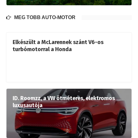
MÉG TÖBB AUTÓ-MOTOR
Elkészült a McLarennek szánt V6-os
turbómotorral a Honda
ID. Roomzz, a VW ötméteres, elektromos
luxusautója