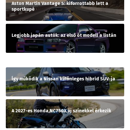
Aston Martin Vantage S: kiforrottabb lett a
sportkupé
Legjobb japán autók: az első öt modell a listán
Így működik a Nissan különleges hibrid SUV-ja
A 2027-es Honda NC750X új színekkel érkezik