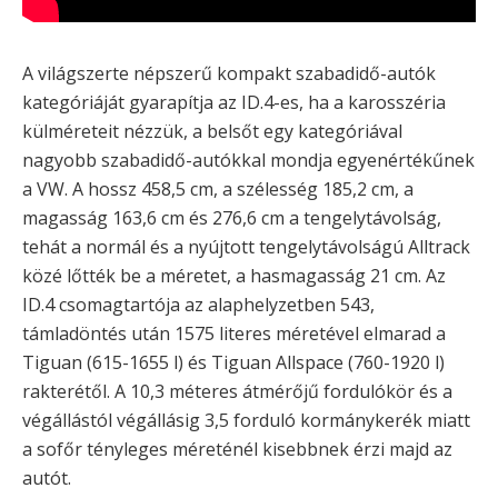
A világszerte népszerű kompakt szabadidő-autók
kategóriáját gyarapítja az ID.4-es, ha a karosszéria
külméreteit nézzük, a belsőt egy kategóriával
nagyobb szabadidő-autókkal mondja egyenértékűnek
a VW. A hossz 458,5 cm, a szélesség 185,2 cm, a
magasság 163,6 cm és 276,6 cm a tengelytávolság,
tehát a normál és a nyújtott tengelytávolságú Alltrack
közé lőtték be a méretet, a hasmagasság 21 cm. Az
ID.4 csomagtartója az alaphelyzetben 543,
támladöntés után 1575 literes méretével elmarad a
Tiguan (615-1655 l) és Tiguan Allspace (760-1920 l)
rakterétől. A 10,3 méteres átmérőjű fordulókör és a
végállástól végállásig 3,5 forduló kormánykerék miatt
a sofőr tényleges méreténél kisebbnek érzi majd az
autót.