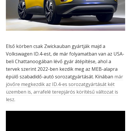
Első körben csak Zwickauban gyártják majd a
Volkswagen ID.4-est, de már folyamatban van az USA-
beli Chattanoogában lévő gyár átépítése, ahol a
tervek szerint 2022-ben kezdik meg az MEB-alapra
épülő szabadidő-autó sorozatgyártását. Kínában
már
jövőre megkezdik az ID.4-es sorozatgyártását két
üzemben is, arrafelé terepjárós körítésű változat is
lesz
.