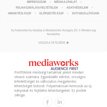
IMPRESSZUM
MÉDIAAJÁNLAT
FELHASZNÁLÁSI FELTÉTELEK
ADATVÉDELEM
HIRDETÉSI ÁSZF
ELŐFIZETŐI ÁSZF
SÜTI BEÁLLÍTÁSOK
Az Automotor.hu kiadója a Mediaworks Hungary Zrt. © Minden jog
fenntartva
VISSZA A TETEJÉRE
Portfóliónk minőségi tartalmat jelent minden
olvasó számára. Egyedülálló elérést, országos
lefedettséget és változatos megjelenési
lehetőséget biztosít. Folyamatosan keressük az új
irányokat és fejlődési lehetőségeket. Ez jövőnk
záloga.