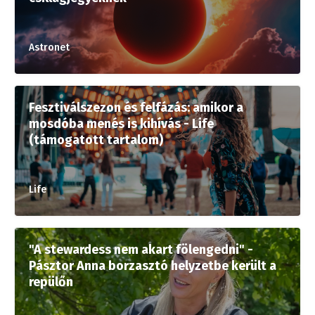
Astronet
Fesztiválszezon és felfázás: amikor a
mosdóba menés is kihívás - Life
(támogatott tartalom)
Life
"A stewardess nem akart fölengedni" -
Pásztor Anna borzasztó helyzetbe került a
repülőn