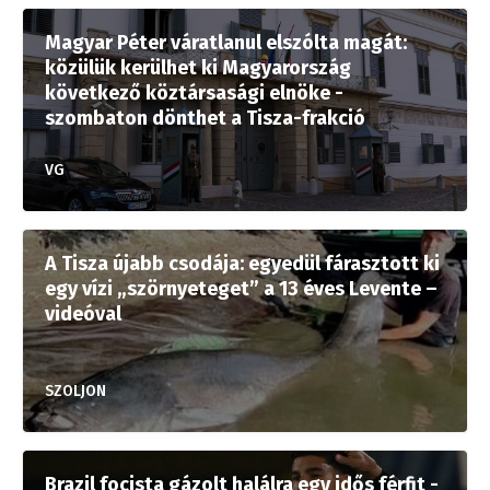
Magyar Péter váratlanul elszólta magát:
közülük kerülhet ki Magyarország
következő köztársasági elnöke -
szombaton dönthet a Tisza-frakció
VG
A Tisza újabb csodája: egyedül fárasztott ki
egy vízi „szörnyeteget” a 13 éves Levente –
videóval
SZOLJON
Brazil focista gázolt halálra egy idős férfit -