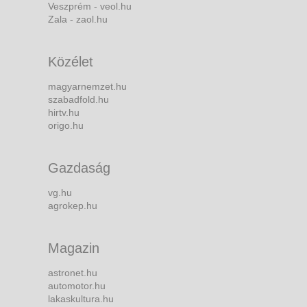
Veszprém - veol.hu
Zala - zaol.hu
Közélet
magyarnemzet.hu
szabadfold.hu
hirtv.hu
origo.hu
Gazdaság
vg.hu
agrokep.hu
Magazin
astronet.hu
automotor.hu
lakaskultura.hu