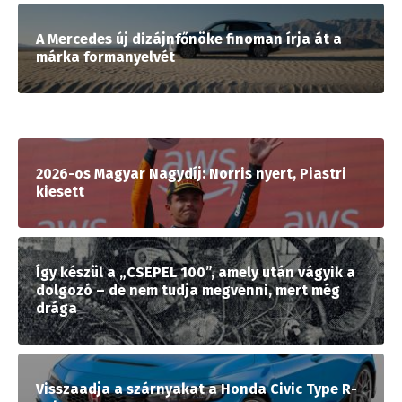
A Mercedes új dizájnfőnöke finoman írja át a
márka formanyelvét
2026-os Magyar Nagydíj: Norris nyert, Piastri
kiesett
Így készül a „CSEPEL 100”, amely után vágyik a
dolgozó – de nem tudja megvenni, mert még
drága
Visszaadja a szárnyakat a Honda Civic Type R-