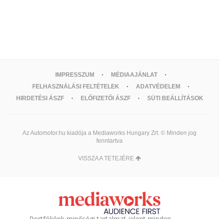
IMPRESSZUM
MÉDIAAJÁNLAT
FELHASZNÁLÁSI FELTÉTELEK
ADATVÉDELEM
HIRDETÉSI ÁSZF
ELŐFIZETŐI ÁSZF
SÜTI BEÁLLÍTÁSOK
Az Automotor.hu kiadója a Mediaworks Hungary Zrt. © Minden jog
fenntartva
VISSZA A TETEJÉRE
Portfóliónk minőségi tartalmat jelent minden