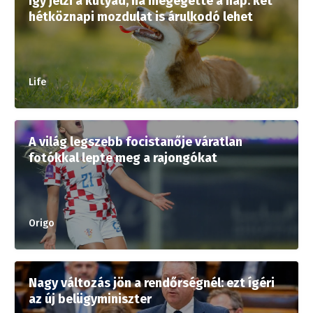
Így jelzi a kutyád, ha megégette a nap: két
hétköznapi mozdulat is árulkodó lehet
Life
A világ legszebb focistanője váratlan
fotókkal lepte meg a rajongókat
Origo
Nagy változás jön a rendőrségnél: ezt ígéri
az új belügyminiszter