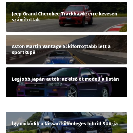
Jeep Grand Cherokee Trackhawk: erre kevesen
számítottak
Aston Martin Vantage S: kiforrottabb lett a
sportkupé
Legjobb japán autók: az első öt modell a listán
Így működik a Nissan különleges hibrid SUV-ja