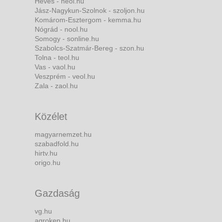
Heves - heol.hu
Jász-Nagykun-Szolnok - szoljon.hu
Komárom-Esztergom - kemma.hu
Nógrád - nool.hu
Somogy - sonline.hu
Szabolcs-Szatmár-Bereg - szon.hu
Tolna - teol.hu
Vas - vaol.hu
Veszprém - veol.hu
Zala - zaol.hu
Közélet
magyarnemzet.hu
szabadfold.hu
hirtv.hu
origo.hu
Gazdaság
vg.hu
agrokep.hu