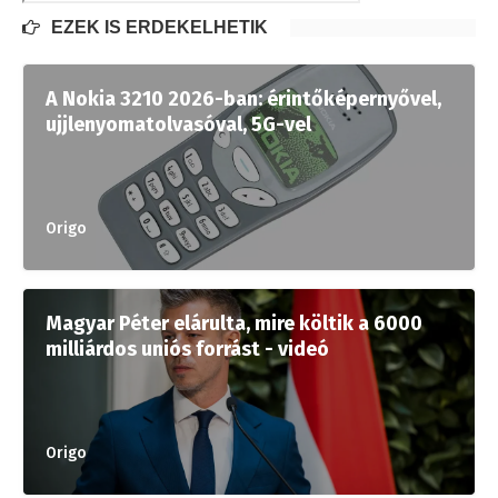
EZEK IS ÉRDEKELHETIK
A Nokia 3210 2026-ban: érintőképernyővel,
ujjlenyomatolvasóval, 5G-vel
Origo
Magyar Péter elárulta, mire költik a 6000
milliárdos uniós forrást - videó
Origo