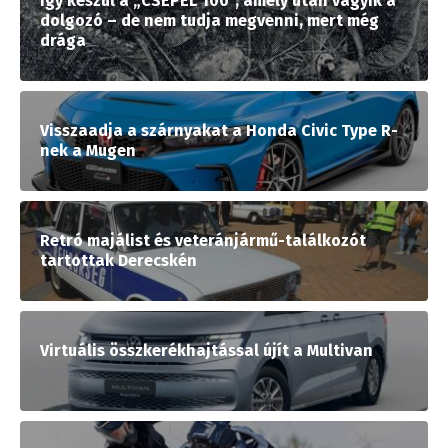
Így készül a „CSEPEL 100”, amely után vágyik a
dolgozó – de nem tudja megvenni, mert még
drága
Visszaadja a szárnyakat a Honda Civic Type R-
nek a Mugen
Retró majálist és veteránjármű-találkozót
tartottak Derecskén
Virtuális összkerékhajtással újít a Multivan