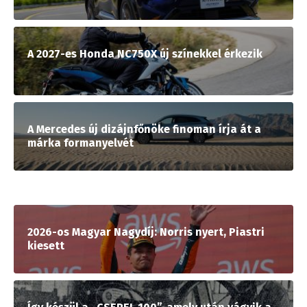
A 2027-es Honda NC750X új színekkel érkezik
A Mercedes új dizájnfőnöke finoman írja át a
márka formanyelvét
2026-os Magyar Nagydíj: Norris nyert, Piastri
kiesett