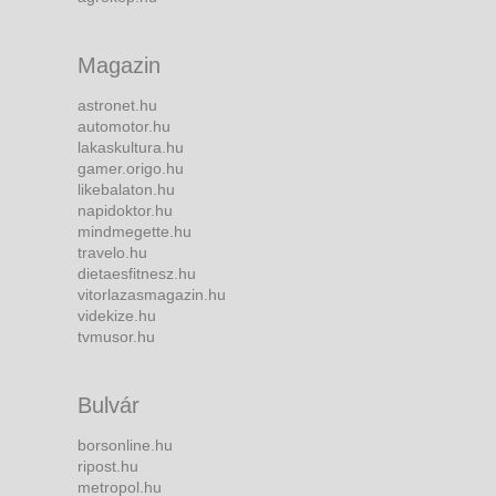
Magazin
astronet.hu
automotor.hu
lakaskultura.hu
gamer.origo.hu
likebalaton.hu
napidoktor.hu
mindmegette.hu
travelo.hu
dietaesfitnesz.hu
vitorlazasmagazin.hu
videkize.hu
tvmusor.hu
Bulvár
borsonline.hu
ripost.hu
metropol.hu