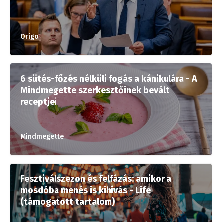
Origo
6 sütés-főzés nélküli fogás a kánikulára - A
Mindmegette szerkesztőinek bevált
receptjei
Mindmegette
Fesztiválszezon és felfázás: amikor a
mosdóba menés is kihívás - Life
(támogatott tartalom)