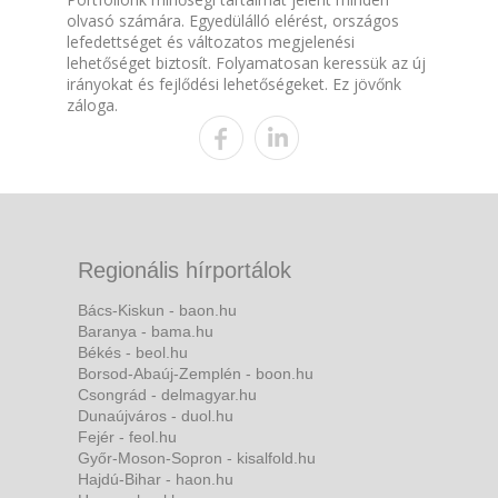
olvasó számára. Egyedülálló elérést, országos
lefedettséget és változatos megjelenési
lehetőséget biztosít. Folyamatosan keressük az új
irányokat és fejlődési lehetőségeket. Ez jövőnk
záloga.
Regionális hírportálok
Bács-Kiskun - baon.hu
Baranya - bama.hu
Békés - beol.hu
Borsod-Abaúj-Zemplén - boon.hu
Csongrád - delmagyar.hu
Dunaújváros - duol.hu
Fejér - feol.hu
Győr-Moson-Sopron - kisalfold.hu
Hajdú-Bihar - haon.hu