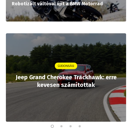
Robotizált váltóval újít a BMW Motorrad
ÚJDONSÁG
Jeep Grand Cherokee Trackhawk: erre
kevesen számítottak