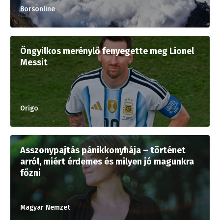
Borsonline
Öngyilkos merénylő fenyegette meg Lionel
Messit
Origo
Asszonypajtás pánikkonyhája – történet
arról, miért érdemes és milyen jó magunkra
főzni
Magyar Nemzet