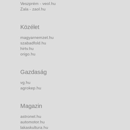
Veszprém - veol.hu
Zala - zaol.hu
Közélet
magyarnemzet.hu
szabadfold.hu
hirtv.hu
origo.hu
Gazdaság
vg.hu
agrokep.hu
Magazin
astronet.hu
automotor.hu
lakaskultura.hu