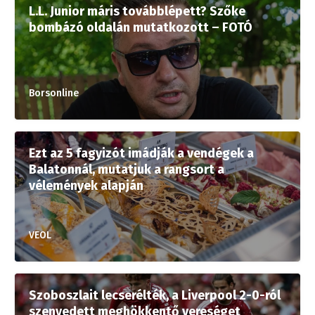
L.L. Junior máris továbblépett? Szőke
bombázó oldalán mutatkozott – FOTÓ
Borsonline
Ezt az 5 fagyizót imádják a vendégek a
Balatonnál, mutatjuk a rangsort a
vélemények alapján
VEOL
Szoboszlait lecserélték, a Liverpool 2-0-ról
szenvedett meghökkentő vereséget