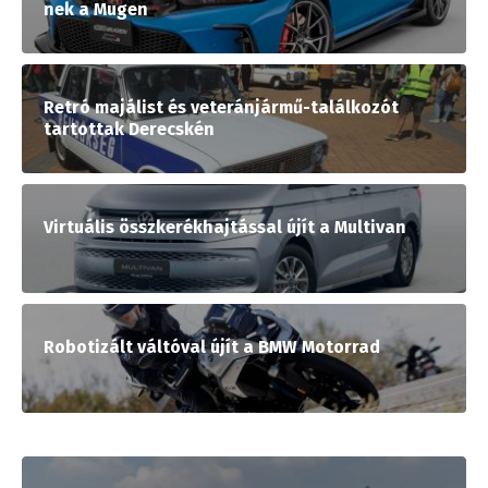
nek a Mugen
Retró majálist és veteránjármű-találkozót
tartottak Derecskén
Virtuális összkerékhajtással újít a Multivan
Robotizált váltóval újít a BMW Motorrad