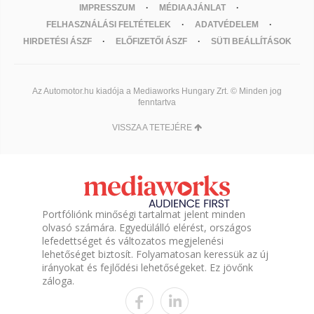
IMPRESSZUM
MÉDIAAJÁNLAT
FELHASZNÁLÁSI FELTÉTELEK
ADATVÉDELEM
HIRDETÉSI ÁSZF
ELŐFIZETŐI ÁSZF
SÜTI BEÁLLÍTÁSOK
Az Automotor.hu kiadója a Mediaworks Hungary Zrt. © Minden jog
fenntartva
VISSZA A TETEJÉRE
Portfóliónk minőségi tartalmat jelent minden
olvasó számára. Egyedülálló elérést, országos
lefedettséget és változatos megjelenési
lehetőséget biztosít. Folyamatosan keressük az új
irányokat és fejlődési lehetőségeket. Ez jövőnk
záloga.