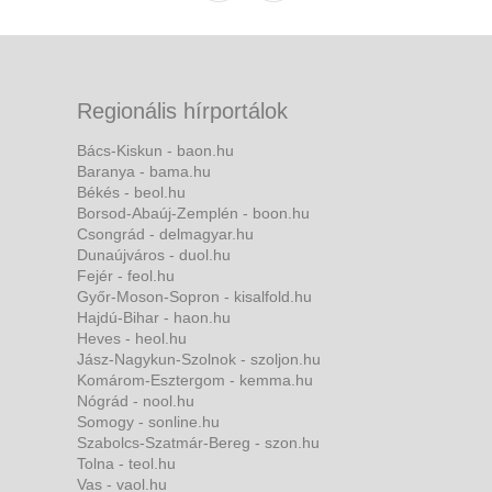
Regionális hírportálok
Bács-Kiskun - baon.hu
Baranya - bama.hu
Békés - beol.hu
Borsod-Abaúj-Zemplén - boon.hu
Csongrád - delmagyar.hu
Dunaújváros - duol.hu
Fejér - feol.hu
Győr-Moson-Sopron - kisalfold.hu
Hajdú-Bihar - haon.hu
Heves - heol.hu
Jász-Nagykun-Szolnok - szoljon.hu
Komárom-Esztergom - kemma.hu
Nógrád - nool.hu
Somogy - sonline.hu
Szabolcs-Szatmár-Bereg - szon.hu
Tolna - teol.hu
Vas - vaol.hu