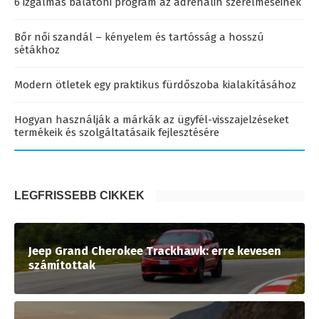
6 izgalmas balatoni program az adrenalin szerelmeseinek
Bőr női szandál – kényelem és tartósság a hosszú
sétákhoz
Modern ötletek egy praktikus fürdőszoba kialakításához
Hogyan használják a márkák az ügyfél-visszajelzéseket
termékeik és szolgáltatásaik fejlesztésére
LEGFRISSEBB CIKKEK
Jeep Grand Cherokee Trackhawk: erre kevesen
számítottak