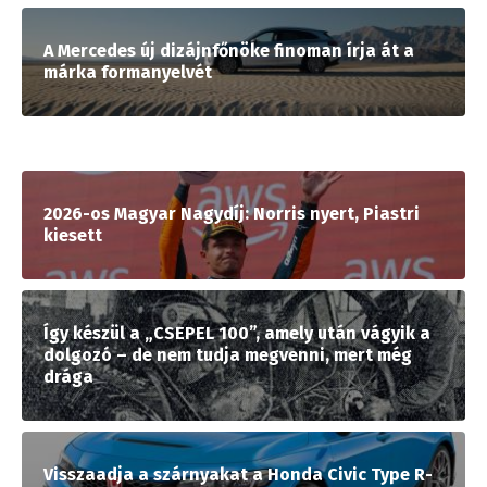
A Mercedes új dizájnfőnöke finoman írja át a
márka formanyelvét
2026-os Magyar Nagydíj: Norris nyert, Piastri
kiesett
Így készül a „CSEPEL 100”, amely után vágyik a
dolgozó – de nem tudja megvenni, mert még
drága
Visszaadja a szárnyakat a Honda Civic Type R-