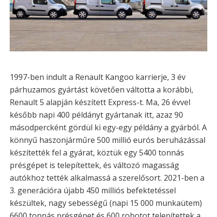
1997-ben indult a Renault Kangoo karrierje, 3 év
párhuzamos gyártást követően váltotta a korábbi,
Renault 5 alapján készített Express-t. Ma, 26 évvel
később napi 400 példányt gyártanak itt, azaz 90
másodpercként gördül ki egy-egy példány a gyárból. A
könnyű haszonjárműre 500 millió eurós beruházással
készítették fel a gyárat, köztük egy 5400 tonnás
présgépet is telepítettek, és változó magasság
autókhoz tették alkalmassá a szerelősort. 2021-ben a
3. generációra újabb 450 milliós befektetéssel
készültek, nagy sebességű (napi 15 000 munkaütem)
6600 tonnás présgépet és 600 robotot telepítettek a