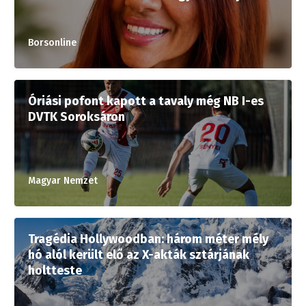
Borsonline
Óriási pofont kapott a tavaly még NB I-es
DVTK Soroksáron
Magyar Nemzet
Tragédia Hollywoodban: három méter mély
hó alól került elő az X-akták sztárjának
holtteste