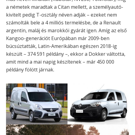
a németek maradtak a Citan mellett, a személyautó-
kivitelt pedig T-osztály néven adják – ezeket nem
számolták bele a 4 milliós termelésbe, de a Renault
argentin, maláj és marokkói gyárát igen. Amíg az első
Kangoo-generációt Európában már 2009-ben
búcsúztatták, Latin-Amerikában egészen 2018-ig
készült – 374 591 példány –, ekkor a Dokker váltotta,
amit mind a mai napig készítenek – már 450 000
példány fölött járnak.