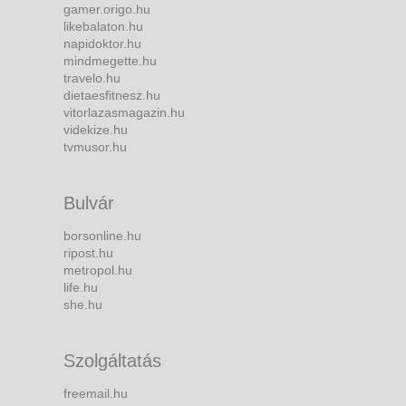
gamer.origo.hu
likebalaton.hu
napidoktor.hu
mindmegette.hu
travelo.hu
dietaesfitnesz.hu
vitorlazasmagazin.hu
videkize.hu
tvmusor.hu
Bulvár
borsonline.hu
ripost.hu
metropol.hu
life.hu
she.hu
Szolgáltatás
freemail.hu