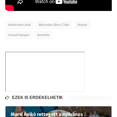
elektromos autó
Mercedes-Benz Citan
Nissan
renault kangoo
termelés
EZEK IS ÉRDEKELHETIK
Marsi Anikó rettegett a nyilvános