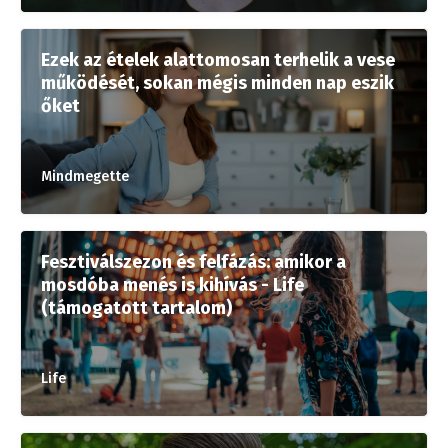
Ezek az ételek alattomosan terhelik a vese
működését, sokan mégis minden nap eszik
őket
Mindmegette
Fesztiválszezon és felfázás: amikor a
mosdóba menés is kihívás - Life
(támogatott tartalom)
Life