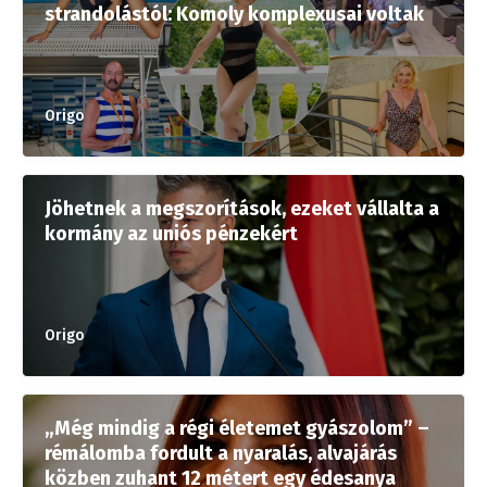
strandolástól: Komoly komplexusai voltak
Origo
Jöhetnek a megszorítások, ezeket vállalta a
kormány az uniós pénzekért
Origo
„Még mindig a régi életemet gyászolom” –
rémálomba fordult a nyaralás, alvajárás
közben zuhant 12 métert egy édesanya