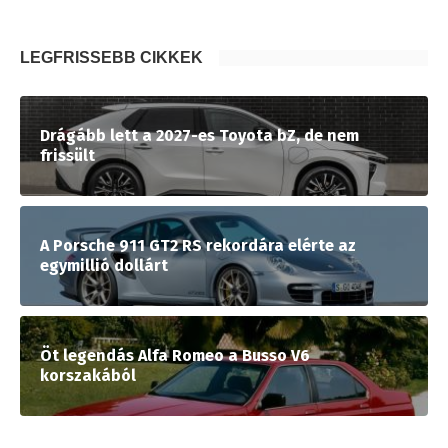
LEGFRISSEBB CIKKEK
Drágább lett a 2027-es Toyota bZ, de nem
frissült
A Porsche 911 GT2 RS rekordára elérte az
egymillió dollárt
Öt legendás Alfa Romeo a Busso V6
korszakából