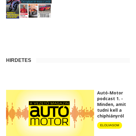
HIRDETÉS
Autó-Motor
podcast 1. -
Minden, amit
tudni kell a
chiphiányról
ELOLVASOM