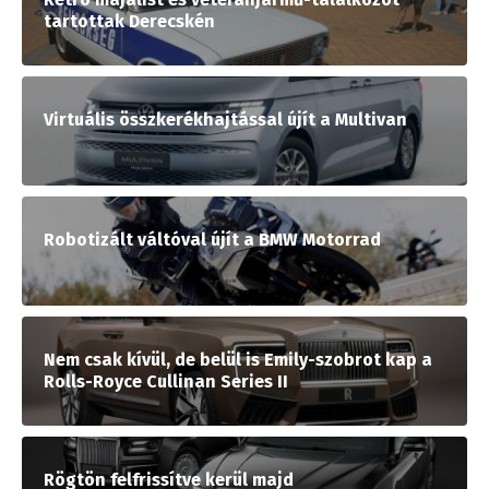
tartottak Derecskén
Virtuális összkerékhajtással újít a Multivan
Robotizált váltóval újít a BMW Motorrad
Nem csak kívül, de belül is Emily-szobrot kap a
Rolls-Royce Cullinan Series II
Rögtön felfrissítve kerül majd