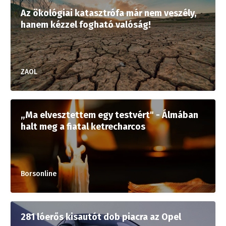
Az ökológiai katasztrófa már nem veszély,
hanem kézzel fogható valóság!
ZAOL
„Ma elvesztettem egy testvért" - Álmában
halt meg a fiatal ketrecharcos
Borsonline
281 lóerős kisautót dob piacra az Opel