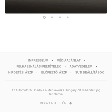
IMPRESSZUM
MÉDIAAJÁNLAT
FELHASZNÁLÁSI FELTÉTELEK
ADATVÉDELEM
HIRDETÉSI ÁSZF
ELŐFIZETŐI ÁSZF
SÜTI BEÁLLÍTÁSOK
Az Automotor.hu kiadója a Mediaworks Hungary Zrt. © Minden jog
fenntartva
VISSZA A TETEJÉRE