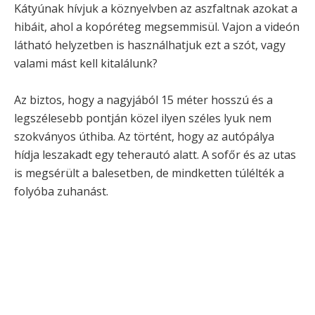
Kátyúnak hívjuk a köznyelvben az aszfaltnak azokat a
hibáit, ahol a kopóréteg megsemmisül. Vajon a videón
látható helyzetben is használhatjuk ezt a szót, vagy
valami mást kell kitalálunk?
Az biztos, hogy a nagyjából 15 méter hosszú és a
legszélesebb pontján közel ilyen széles lyuk nem
szokványos úthiba. Az történt, hogy az autópálya
hídja leszakadt egy teherautó alatt. A sofőr és az utas
is megsérült a balesetben, de mindketten túlélték a
folyóba zuhanást.