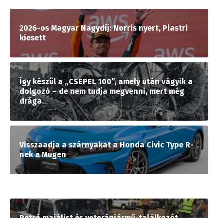
2026-os Magyar Nagydíj: Norris nyert, Piastri
kiesett
Így készül a „CSEPEL 100”, amely után vágyik a
dolgozó – de nem tudja megvenni, mert még
drága
Visszaadja a szárnyakat a Honda Civic Type R-
nek a Mugen
Retró majálist és veteránjármű-találkozót