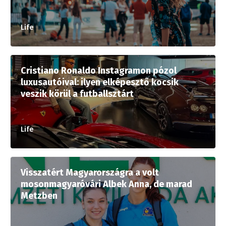
Life
Cristiano Ronaldo Instagramon pózol
luxusautóival: ilyen elképesztő kocsik
veszik körül a futballsztárt
Life
Visszatért Magyarországra a volt
mosonmagyaróvári Albek Anna, de marad
Metzben