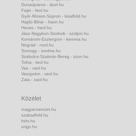
Dunaújváros - duol.hu
Fejér - feol.hu
Győr-Moson-Sopron - kisalfold.hu
Hajdú-Bihar - haon.hu
Heves - heol.hu
Jász-Nagykun-Szolnok - szoljon.hu
Komárom-Esztergom - kemma.hu
Nógrád - nool.hu
Somogy - sonline.hu
Szabolcs-Szatmár-Bereg - szon.hu
Tolna - teol.hu
Vas - vaol.hu
Veszprém - veol.hu
Zala - zaol.hu
Közélet
magyarnemzet.hu
szabadfold.hu
hirtv.hu
origo.hu