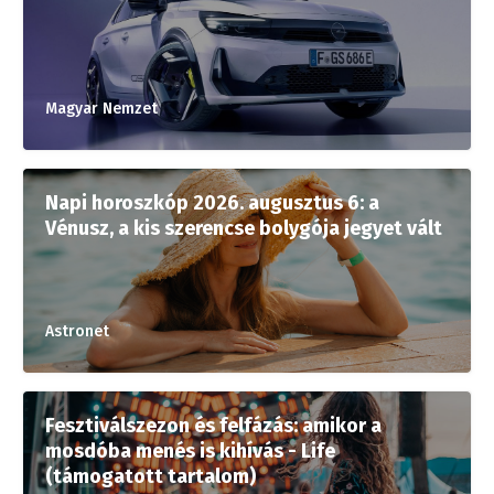
Magyar Nemzet
Napi horoszkóp 2026. augusztus 6: a
Vénusz, a kis szerencse bolygója jegyet vált
Astronet
Fesztiválszezon és felfázás: amikor a
mosdóba menés is kihívás - Life
(támogatott tartalom)