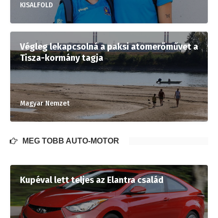
KISALFOLD
Végleg lekapcsolná a paksi atomerőművet a
Tisza-kormány tagja
Magyar Nemzet
MÉG TÖBB AUTÓ-MOTOR
Kupéval lett teljes az Elantra család