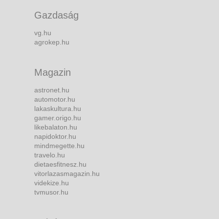
Gazdaság
vg.hu
agrokep.hu
Magazin
astronet.hu
automotor.hu
lakaskultura.hu
gamer.origo.hu
likebalaton.hu
napidoktor.hu
mindmegette.hu
travelo.hu
dietaesfitnesz.hu
vitorlazasmagazin.hu
videkize.hu
tvmusor.hu