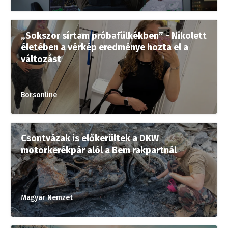
„Sokszor sírtam próbafülkékben” - Nikolett
életében a vérkép eredménye hozta el a
változást
Borsonline
Csontvázak is előkerültek a DKW
motorkerékpár alól a Bem rakpartnál
Magyar Nemzet