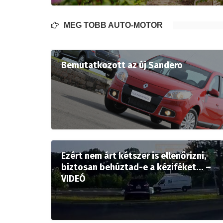
MÉG TÖBB AUTÓ-MOTOR
Bemutatkozott az új Sandero
Ezért nem árt kétszer is ellenőrizni,
biztosan behúztad-e a kéziféket… –
VIDEÓ