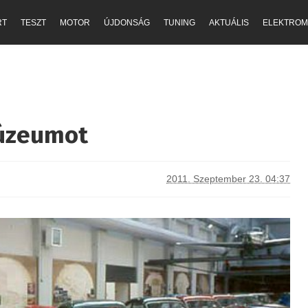
RT
TESZT
MOTOR
ÚJDONSÁG
TUNING
AKTUÁLIS
ELEKTROM
Múzeumot
2011. Szeptember 23. 04:37