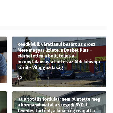
Rendkívüli: váratlanul bezárt az orosz
Mere magyar üzlete, a Basket Plus –
elérhetetlen a bolt, teljes a
bizonytalanság a Lidl és az Aldi kihívója
körül - Világgazdaság
VG
Itt a totális fordulat: nem büntette meg
a kormányhivatal a szegedi BYD-t –
tévedés történt, a kínai cég reagált a