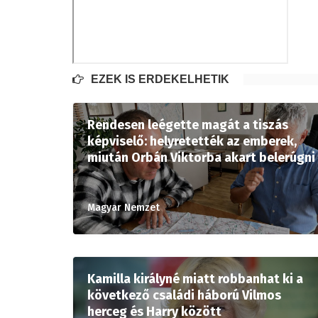
EZEK IS ÉRDEKELHETIK
Rendesen leégette magát a tiszás
képviselő: helyretették az emberek,
miután Orbán Viktorba akart belerúgni
Magyar Nemzet
Kamilla királyné miatt robbanhat ki a
következő családi háború Vilmos
herceg és Harry között