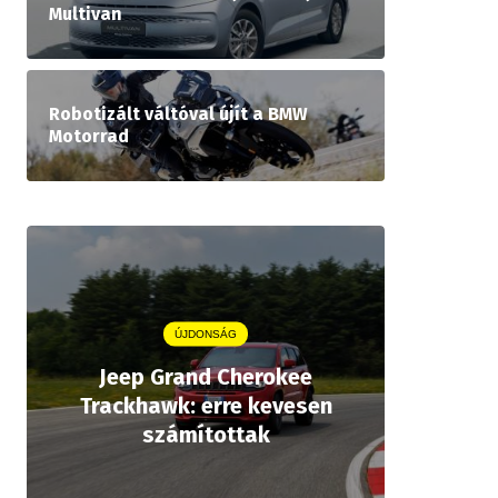
Multivan
Robotizált váltóval újít a BMW
Motorrad
ÚJDONSÁG
Jeep Grand Cherokee
Aston
Trackhawk: erre kevesen
kiforrot
számítottak