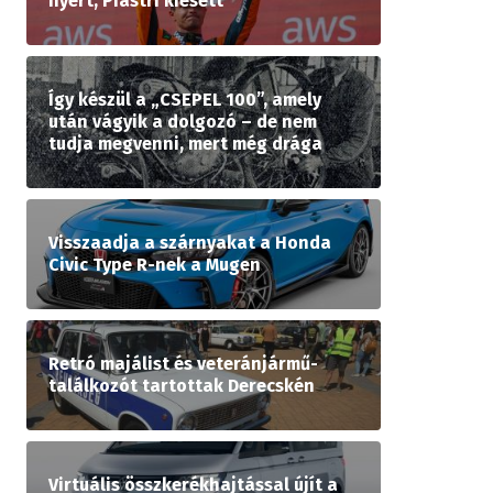
nyert, Piastri kiesett
Így készül a „CSEPEL 100”, amely
után vágyik a dolgozó – de nem
tudja megvenni, mert még drága
Visszaadja a szárnyakat a Honda
Civic Type R-nek a Mugen
Retró majálist és veteránjármű-
találkozót tartottak Derecskén
Virtuális összkerékhajtással újít a