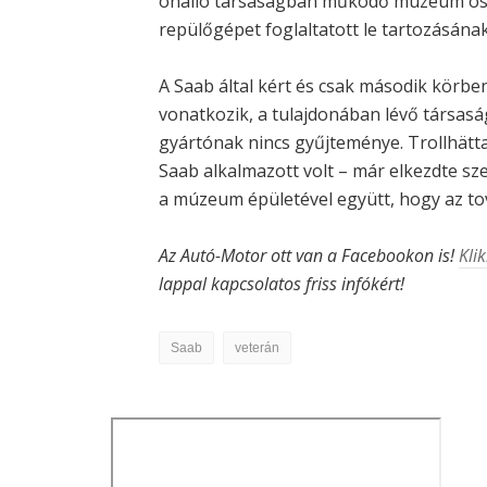
önálló társaságban működő múzeum össze
repülőgépet foglaltatott le tartozásának
A Saab által kért és csak második körb
vonatkozik, a tulajdonában lévő társasá
gyártónak nincs gyűjteménye. Trollhät
Saab alkalmazott volt – már elkezdte sz
a múzeum épületével együtt, hogy az t
Az Autó-Motor ott van a Facebookon is!
Klik
lappal kapcsolatos friss infókért!
Saab
veterán