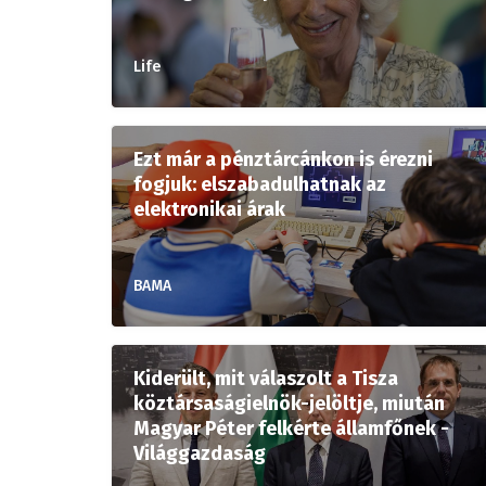
Life
Ezt már a pénztárcánkon is érezni
fogjuk: elszabadulhatnak az
elektronikai árak
BAMA
Kiderült, mit válaszolt a Tisza
köztársaságielnök-jelöltje, miután
Magyar Péter felkérte államfőnek -
Világgazdaság