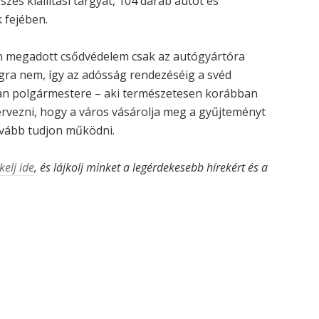
s kiállítási tárgyát, 104 darab autót és
 fejében.
en megadott csődvédelem csak az autógyártóra
gra nem, így az adósság rendezéséig a svéd
tan polgármestere – aki természetesen korábban
ervezni, hogy a város vásárolja meg a gyűjteményt
ovább tudjon működni.
kelj ide
, és lájkolj minket a legérdekesebb hírekért és a