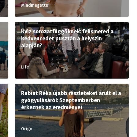
Mindmegette
Kvíz sorozatfüggőknek: felismered a
kedvencedet pusztán a helyszín
alapján?
Life
Rubint Réka újabb részleteket árult el a
gyógyulásáról: Szeptemberben
érkeznek az eredményei
Origo