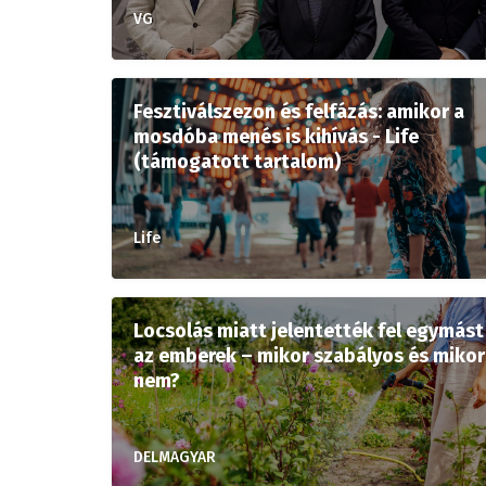
VG
Fesztiválszezon és felfázás: amikor a
mosdóba menés is kihívás - Life
(támogatott tartalom)
Life
Locsolás miatt jelentették fel egymást
az emberek – mikor szabályos és mikor
nem?
DELMAGYAR