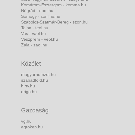
Komárom-Esztergom - kemma.hu
Nógrád - nool.hu
Somogy - sonline.hu
Szabolcs-Szatmár-Bereg - szon.hu
Tolna - teol.hu
Vas - vaol.hu
Veszprém - veol.hu
Zala - zaol.hu
Közélet
magyarnemzet.hu
szabadfold.hu
hirtv.hu
origo.hu
Gazdaság
vg.hu
agrokep.hu