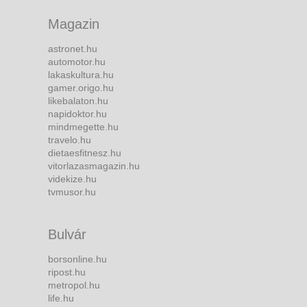
Magazin
astronet.hu
automotor.hu
lakaskultura.hu
gamer.origo.hu
likebalaton.hu
napidoktor.hu
mindmegette.hu
travelo.hu
dietaesfitnesz.hu
vitorlazasmagazin.hu
videkize.hu
tvmusor.hu
Bulvár
borsonline.hu
ripost.hu
metropol.hu
life.hu