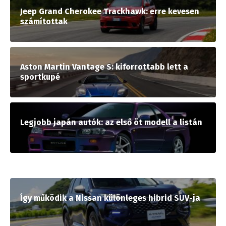
Jeep Grand Cherokee Trackhawk: erre kevesen
számítottak
Aston Martin Vantage S: kiforrottabb lett a
sportkupé
Legjobb japán autók: az első öt modell a listán
Így működik a Nissan különleges hibrid SUV-ja