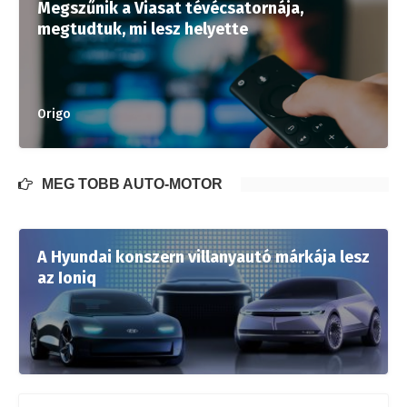
Megszűnik a Viasat tévécsatornája,
megtudtuk, mi lesz helyette
Origo
MÉG TÖBB AUTÓ-MOTOR
A Hyundai konszern villanyautó márkája lesz
az Ioniq