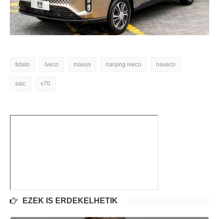
fidato
Iveco
maxus
nanjing iveco
naveco
saic
v70
EZEK IS ÉRDEKELHETIK