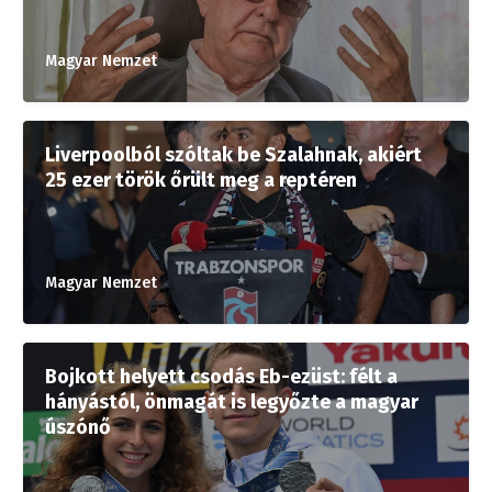
Magyar Nemzet
Liverpoolból szóltak be Szalahnak, akiért
25 ezer török őrült meg a reptéren
Magyar Nemzet
Bojkott helyett csodás Eb-ezüst: félt a
hányástól, önmagát is legyőzte a magyar
úszónő