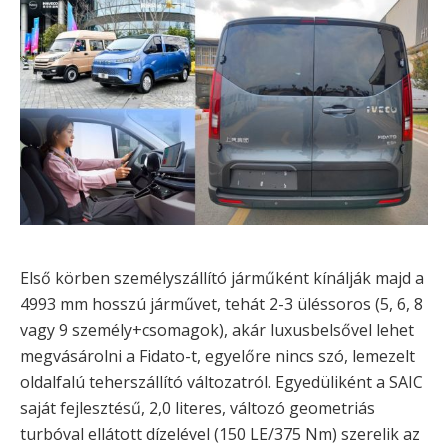
Első körben személyszállító járműként kínálják majd a
4993 mm hosszú járművet, tehát 2-3 üléssoros (5, 6, 8
vagy 9 személy+csomagok), akár luxusbelsővel lehet
megvásárolni a Fidato-t, egyelőre nincs szó, lemezelt
oldalfalú teherszállító változatról. Egyedüliként a SAIC
saját fejlesztésű, 2,0 literes, változó geometriás
turbóval ellátott dízelével (150 LE/375 Nm) szerelik az