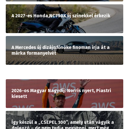
A 2027-es Honda NC750X új színekkel érkezik
A Mercedes új dizájnfőnöke finoman írja át a
márka formanyelvét
2026-os Magyar Nagydíj: Norris nyert, Piastri
kiesett
Így készül a „CSEPEL 100”, amely után vágyik a
dolgozó – de nem tudja megvenni, mert még