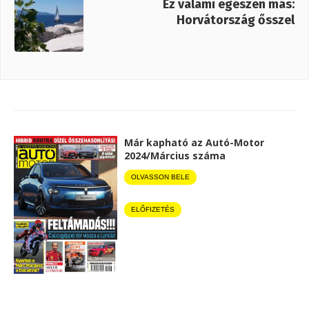
Ez valami egészen más:
Horvátország ősszel
Már kapható az Autó-Motor
2024/Március száma
OLVASSON BELE
ELŐFIZETÉS