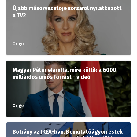
Újabb műsorvezetője sorsáról nyilatkozott
a TV2
Origo
Magyar Péter elárulta, mire költik a 6000
milliárdos uniós forrást - videó
Origo
Botrány az IKEA-ban: Bemutatóágyon estek