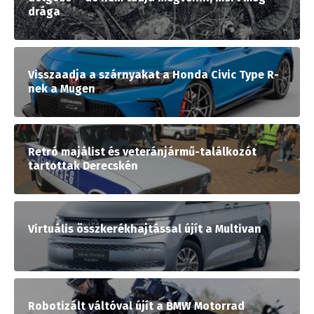
drága
Visszaadja a szárnyakat a Honda Civic Type R-
nek a Mugen
Retró majálist és veteránjármű-találkozót
tartottak Derecskén
Virtuális összkerékhajtással újít a Multivan
Robotizált váltóval újít a BMW Motorrad