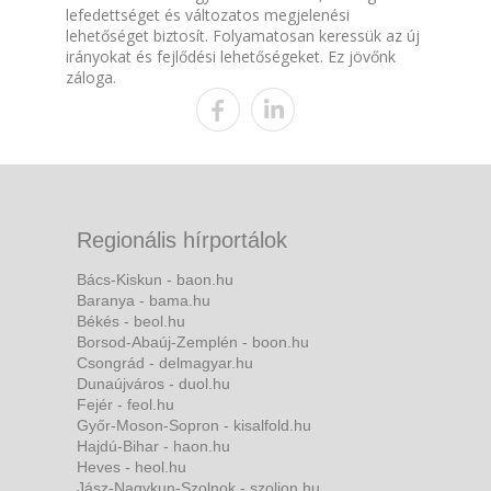
lefedettséget és változatos megjelenési
lehetőséget biztosít. Folyamatosan keressük az új
irányokat és fejlődési lehetőségeket. Ez jövőnk
záloga.
Regionális hírportálok
Bács-Kiskun - baon.hu
Baranya - bama.hu
Békés - beol.hu
Borsod-Abaúj-Zemplén - boon.hu
Csongrád - delmagyar.hu
Dunaújváros - duol.hu
Fejér - feol.hu
Győr-Moson-Sopron - kisalfold.hu
Hajdú-Bihar - haon.hu
Heves - heol.hu
Jász-Nagykun-Szolnok - szoljon.hu