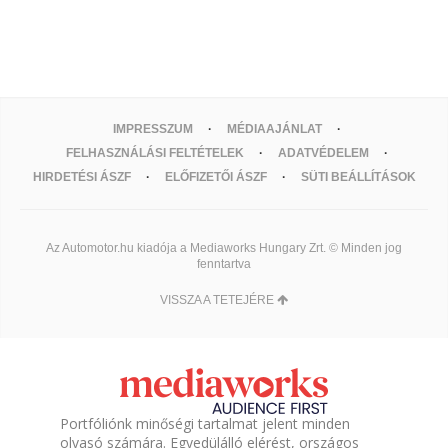
IMPRESSZUM
MÉDIAAJÁNLAT
FELHASZNÁLÁSI FELTÉTELEK
ADATVÉDELEM
HIRDETÉSI ÁSZF
ELŐFIZETŐI ÁSZF
SÜTI BEÁLLÍTÁSOK
Az Automotor.hu kiadója a Mediaworks Hungary Zrt. © Minden jog
fenntartva
VISSZA A TETEJÉRE
Portfóliónk minőségi tartalmat jelent minden
olvasó számára. Egyedülálló elérést, országos