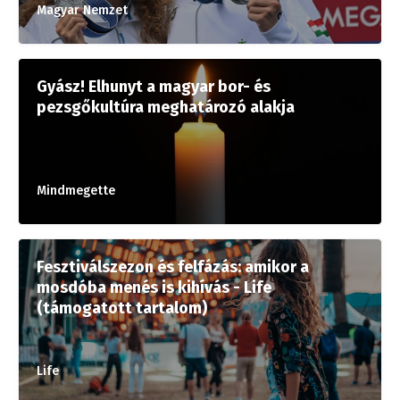
Magyar Nemzet
Gyász! Elhunyt a magyar bor- és
pezsgőkultúra meghatározó alakja
Mindmegette
Fesztiválszezon és felfázás: amikor a
mosdóba menés is kihívás - Life
(támogatott tartalom)
Life