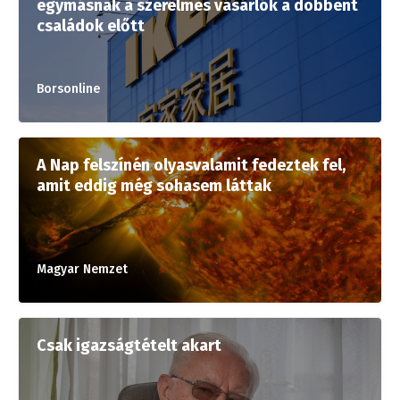
egymásnak a szerelmes vásárlók a döbbent
családok előtt
Borsonline
A Nap felszínén olyasvalamit fedeztek fel,
amit eddig még sohasem láttak
Magyar Nemzet
Csak igazságtételt akart