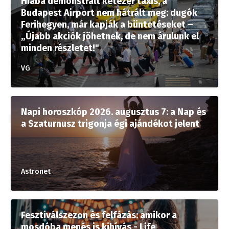
Hiába demonstrált kétezer taxis, a
Budapest Airport nem hátrált meg: dugók
Ferihegyen, már kapják a büntetéseket –
„Újabb akciók jöhetnek, de nem árulunk el
minden részletet!"
VG
Napi horoszkóp 2026. augusztus 7: a Nap és
a Szaturnusz trigonja égi ajándékot jelent
Astronet
Fesztiválszezon és felfázás: amikor a
mosdóba menés is kihívás - Life