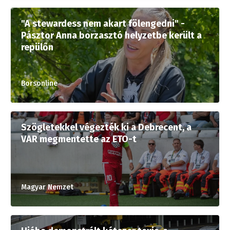
"A stewardess nem akart fölengedni" -
Pásztor Anna borzasztó helyzetbe került a
repülőn
Borsonline
Szögletekkel végezték ki a Debrecent, a
VAR megmentette az ETO-t
Magyar Nemzet