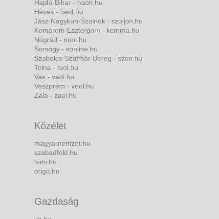
Hajdú-Bihar - haon.hu
Heves - heol.hu
Jász-Nagykun-Szolnok - szoljon.hu
Komárom-Esztergom - kemma.hu
Nógrád - nool.hu
Somogy - sonline.hu
Szabolcs-Szatmár-Bereg - szon.hu
Tolna - teol.hu
Vas - vaol.hu
Veszprém - veol.hu
Zala - zaol.hu
Közélet
magyarnemzet.hu
szabadfold.hu
hirtv.hu
origo.hu
Gazdaság