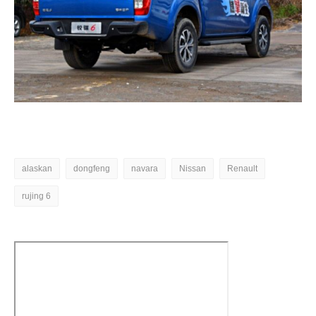
alaskan
dongfeng
navara
Nissan
Renault
rujing 6