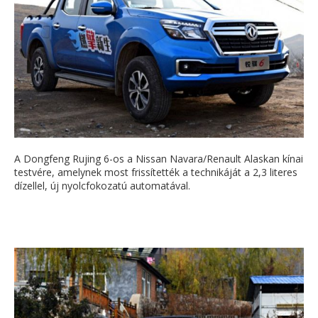
A Dongfeng Rujing 6-os a Nissan Navara/Renault Alaskan kínai
testvére, amelynek most frissítették a technikáját a 2,3 literes
dízellel, új nyolcfokozatú automatával.