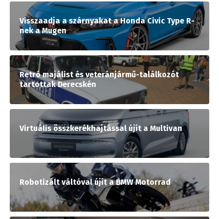
Visszaadja a szárnyakat a Honda Civic Type R-
nek a Mugen
Retró majálist és veteránjármű-találkozót
tartottak Derecskén
Virtuális összkerékhajtással újít a Multivan
Robotizált váltóval újít a BMW Motorrad