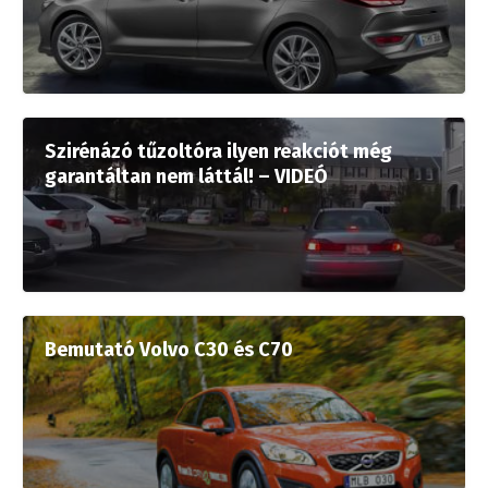
Szirénázó tűzoltóra ilyen reakciót még
garantáltan nem láttál! – VIDEÓ
Bemutató Volvo C30 és C70