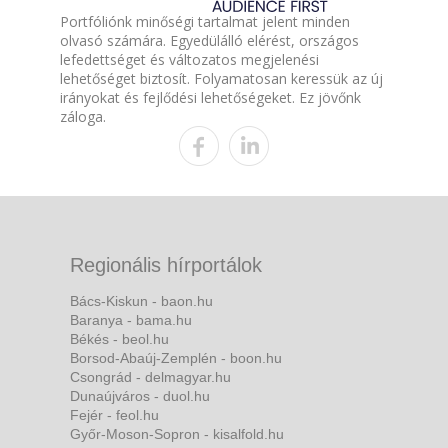
Portfóliónk minőségi tartalmat jelent minden
olvasó számára. Egyedülálló elérést, országos
lefedettséget és változatos megjelenési
lehetőséget biztosít. Folyamatosan keressük az új
irányokat és fejlődési lehetőségeket. Ez jövőnk
záloga.
Regionális hírportálok
Bács-Kiskun - baon.hu
Baranya - bama.hu
Békés - beol.hu
Borsod-Abaúj-Zemplén - boon.hu
Csongrád - delmagyar.hu
Dunaújváros - duol.hu
Fejér - feol.hu
Győr-Moson-Sopron - kisalfold.hu