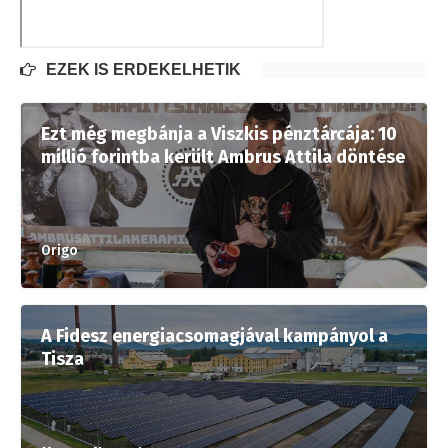
EZEK IS ÉRDEKELHETIK
Ezt még megbánja a Viszkis pénztárcája: 10
millió forintba került Ambrus Attila döntése
Origo
A Fidesz energiacsomagjával kampányol a
Tisza