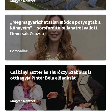
Magyar Nemzet
„Megmagyarázhatatlan módon potyogtak a
könnyeim” – sorsfordító pillanatról vallott
Demcsák Zsuzsa
Borsonline
Csákányi Eszter és Thuróczy Szabolcs is
otthagyja Pintér Béla előadását
Magyar Nemzet