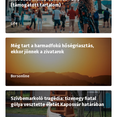
(támogatott tartalom)
Life
Még tart a harmadfokú hőségriasztás,
ekkor jönnek a zivatarok
Borsonline
Szívbemarkoló tragédia: tizenegy fiatal
gólya vesztette életét Kaposvár határában