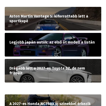
Aston Martin Vantage S: kiforrottabb lett a
sportkupé
Legjobb japán autók: az első öt modell a listán
Drágább lett a 2027-es Toyota bZ, de nem
frissült
A 2027-es Honda NC750X új színekkel érkezik