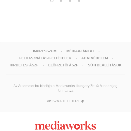
IMPRESSZUM
MÉDIAAJÁNLAT
FELHASZNÁLÁSI FELTÉTELEK
ADATVÉDELEM
HIRDETÉSI ÁSZF
ELŐFIZETŐI ÁSZF
SÜTI BEÁLLÍTÁSOK
Az Automotor.hu kiadója a Mediaworks Hungary Zrt. © Minden jog
fenntartva
VISSZA A TETEJÉRE