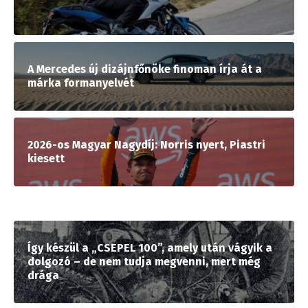
A Mercedes új dizájnfőnöke finoman írja át a
márka formanyelvét
2026-os Magyar Nagydíj: Norris nyert, Piastri
kiesett
Így készül a „CSEPEL 100”, amely után vágyik a
dolgozó – de nem tudja megvenni, mert még
drága