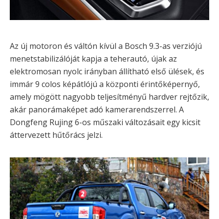
Az új motoron és váltón kívül a Bosch 9.3-as verziójú
menetstabilizálóját kapja a teherautó, újak az
elektromosan nyolc irányban állítható első ülések, és
immár 9 colos képátlójú a központi érintőképernyő,
amely mögött nagyobb teljesítményű hardver rejtőzik,
akár panorámaképet adó kamerarendszerrel. A
Dongfeng Rujing 6-os műszaki változásait egy kicsit
áttervezett hűtőrács jelzi.