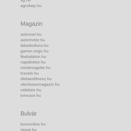
vg.hu
agrokep.hu
Magazin
astronet.hu
automotor.hu
lakaskultura.hu
gamer.origo.hu
likebalaton.hu
napidoktor.hu
mindmegette.hu
travelo.hu
dietaesfitnesz.hu
vitorlazasmagazin.hu
videkize.hu
tvmusor.hu
Bulvár
borsonline.hu
ripost.hu