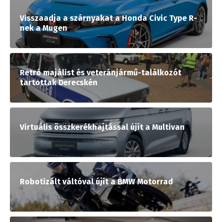
Visszaadja a szárnyakat a Honda Civic Type R-
nek a Mugen
Retró majálist és veteránjármű-találkozót
tartottak Derecskén
Virtuális összkerékhajtással újít a Multivan
Robotizált váltóval újít a BMW Motorrad