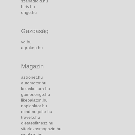
szabadfold.hu
hirtv.hu
origo.hu
Gazdaság
vg.hu
agrokep.hu
Magazin
astronet.hu
automotor.hu
lakaskultura.hu
gamer.origo.hu
likebalaton.hu
napidoktor.hu
mindmegette.hu
travelo.hu
dietaesfitnesz.hu
vitorlazasmagazin.hu
videkize.hu