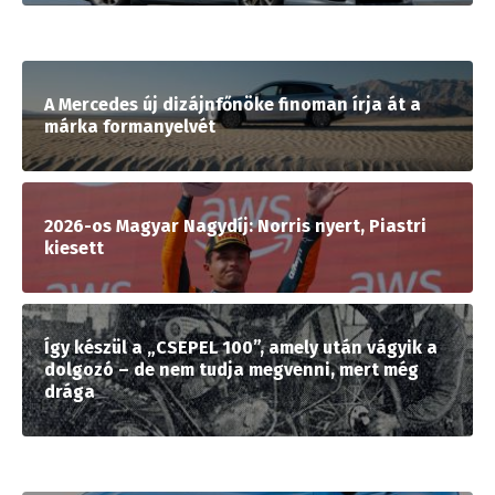
A Mercedes új dizájnfőnöke finoman írja át a
márka formanyelvét
2026-os Magyar Nagydíj: Norris nyert, Piastri
kiesett
Így készül a „CSEPEL 100”, amely után vágyik a
dolgozó – de nem tudja megvenni, mert még
drága