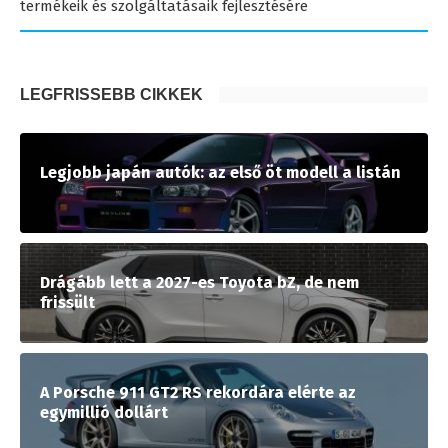
termékeik és szolgáltatásaik fejlesztésére
LEGFRISSEBB CIKKEK
Legjobb japán autók: az első öt modell a listán
Drágább lett a 2027-es Toyota bZ, de nem
frissült
A Porsche 911 GT2 RS rekordára elérte az
egymillió dollárt