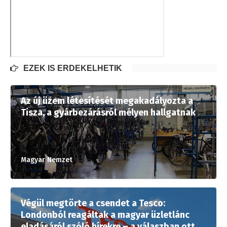
EZEK IS ÉRDEKELHETIK
Az új üzem létesítését megakadályozta a
Tisza, a gyárbezárásról mélyen hallgatnak
Magyar Nemzet
Végül megtörte a csendet a Tesco:
Londonból reagáltak a magyar üzletlánc
eladásáról szóló hírekre – a válaszban ott