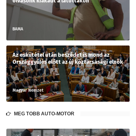
olvasónk kiakadt a látottakon
BAMA
Az eskütétel után beszédet is mond az
Országgyűlés előtt az új köztársasági elnök
Magyar Nemzet
MÉG TÖBB AUTÓ-MOTOR