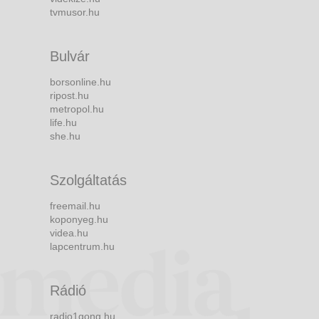
tvmusor.hu
Bulvár
borsonline.hu
ripost.hu
metropol.hu
life.hu
she.hu
Szolgáltatás
freemail.hu
koponyeg.hu
videa.hu
lapcentrum.hu
Rádió
radio1gong.hu