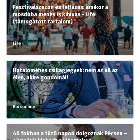
Fesztiválszezon és felfázás: amikor a
mosdóba menés is kihívás - Life
(támogatott tartalom)
Life
Hataloméhes csillagjegyek: nem az áll az
élen, akire gondolnál!
Borsonline
40 fokban a tűző napon dolgoznak Pécsen –