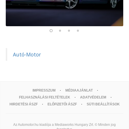
Autó-Motor
IMPRESSZUM
MÉDIAAJÁNLAT
FELHASZNÁLÁSI FELTÉTELEK
ADATVÉDELEM
HIRDETÉSI ÁSZF
ELŐFIZETŐI ÁSZF
SÜTI BEÁLLÍTÁSOK
Az Automotor.hu kiadója a Mediaworks Hungary Zrt. © Minden jog