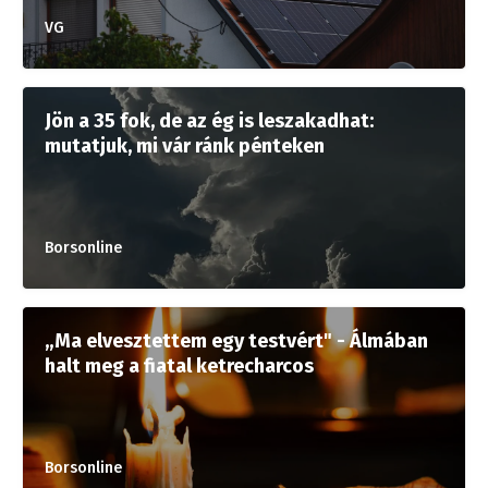
VG
Jön a 35 fok, de az ég is leszakadhat:
mutatjuk, mi vár ránk pénteken
Borsonline
„Ma elvesztettem egy testvért" - Álmában
halt meg a fiatal ketrecharcos
Borsonline