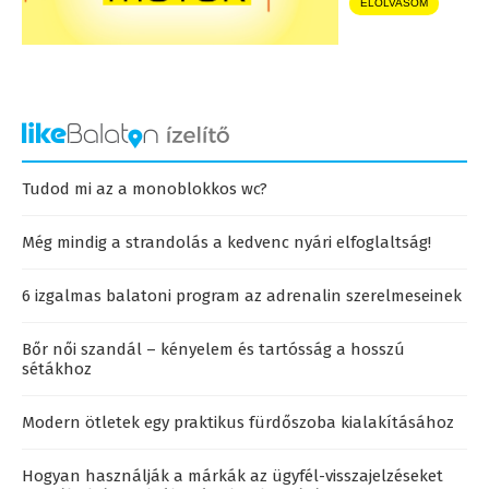
ELOLVASOM
Tudod mi az a monoblokkos wc?
Még mindig a strandolás a kedvenc nyári elfoglaltság!
6 izgalmas balatoni program az adrenalin szerelmeseinek
Bőr női szandál – kényelem és tartósság a hosszú
sétákhoz
Modern ötletek egy praktikus fürdőszoba kialakításához
Hogyan használják a márkák az ügyfél-visszajelzéseket