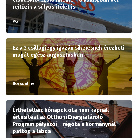
rejtőzik a súlyos ítélet is
VG
Ez a 3 csillagjegy igazán sikeresnek érezheti
magát egész augusztusban
Borsonline
Érthetetlen: hónapok óta nem kapnak
értesítést az Otthoni Energiatároló
Program pályázói – régóta a kormánynál
pattog a labda