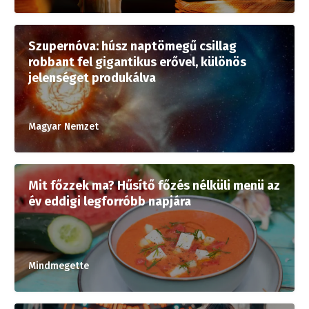
Szupernóva: húsz naptömegű csillag
robbant fel gigantikus erővel, különös
jelenséget produkálva
Magyar Nemzet
Mit főzzek ma? Hűsítő főzés nélküli menü az
év eddigi legforróbb napjára
Mindmegette