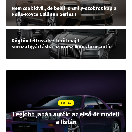
Nem csak kívül, de belül is Emily-szobrot kap a
Rolls-Royce Cullinan Series II
Rögtön felfrissítve kerül majd
sorozatgyártásba az orosz Aurus luxusautó
EXTRA
Legjobb japán autók: az első öt modell
a listán