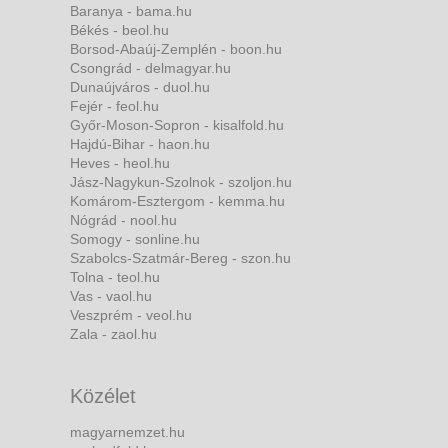
Baranya - bama.hu
Békés - beol.hu
Borsod-Abaúj-Zemplén - boon.hu
Csongrád - delmagyar.hu
Dunaújváros - duol.hu
Fejér - feol.hu
Győr-Moson-Sopron - kisalfold.hu
Hajdú-Bihar - haon.hu
Heves - heol.hu
Jász-Nagykun-Szolnok - szoljon.hu
Komárom-Esztergom - kemma.hu
Nógrád - nool.hu
Somogy - sonline.hu
Szabolcs-Szatmár-Bereg - szon.hu
Tolna - teol.hu
Vas - vaol.hu
Veszprém - veol.hu
Zala - zaol.hu
Közélet
magyarnemzet.hu