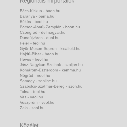
Regionális hírportálok
Bács-Kiskun - baon.hu
Baranya - bama.hu
Békés - beol.hu
Borsod-Abaúj-Zemplén - boon.hu
Csongrád - delmagyar.hu
Dunaújváros - duol.hu
Fejér - feol.hu
Győr-Moson-Sopron - kisalfold.hu
Hajdú-Bihar - haon.hu
Heves - heol.hu
Jász-Nagykun-Szolnok - szoljon.hu
Komárom-Esztergom - kemma.hu
Nógrád - nool.hu
Somogy - sonline.hu
Szabolcs-Szatmár-Bereg - szon.hu
Tolna - teol.hu
Vas - vaol.hu
Veszprém - veol.hu
Zala - zaol.hu
Közélet