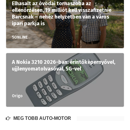
Elhasalt az óvodai tornaszoba az
ellenőrzésen, 19 milliót kell visszafizetnie
Barcsnak – nehéz helyzetben van a város
ipari parkja is
SONLINE
A Nokia 3210 2026-ban: érintőképernyővel,
ujjlenyomatolvasóval, 5G-vel
Origo
MÉG TÖBB AUTÓ-MOTOR