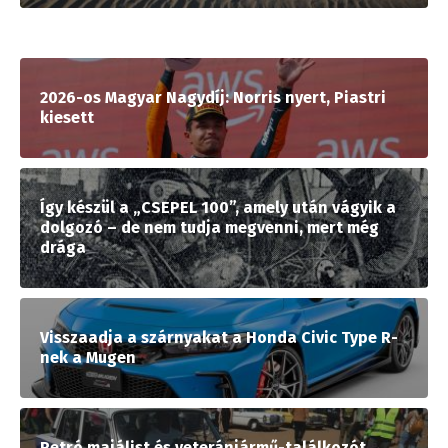
2026-os Magyar Nagydíj: Norris nyert, Piastri
kiesett
Így készül a „CSEPEL 100”, amely után vágyik a
dolgozó – de nem tudja megvenni, mert még
drága
Visszaadja a szárnyakat a Honda Civic Type R-
nek a Mugen
Retró majálist és veteránjármű-találkozót