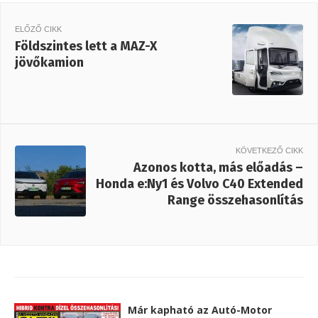
ELŐZŐ CIKK
Földszintes lett a MAZ-X
jövőkamion
KÖVETKEZŐ CIKK
Azonos kotta, más előadás –
Honda e:Ny1 és Volvo C40 Extended
Range összehasonlítás
Már kapható az Autó-Motor