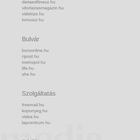
dietaesfitnesz.hu
vitorlazasmagazin.hu
videkize.hu
tvmusor.hu
Bulvár
borsonline.hu
ripost.hu
metropol.hu
life.hu
she.hu
Szolgáltatás
freemail.hu
koponyeg.hu
videa.hu
lapcentrum.hu