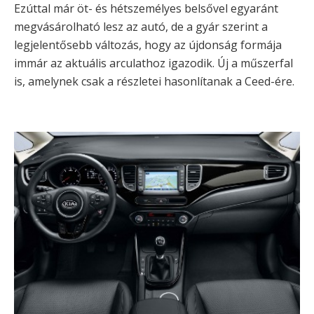
Ezúttal már öt- és hétszemélyes belsővel egyaránt
megvásárolható lesz az autó, de a gyár szerint a
legjelentősebb változás, hogy az újdonság formája
immár az aktuális arculathoz igazodik. Új a műszerfal
is, amelynek csak a részletei hasonlítanak a Ceed-ére.