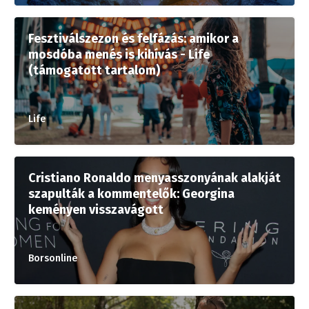
Fesztiválszezon és felfázás: amikor a
mosdóba menés is kihívás - Life
(támogatott tartalom)
Life
Cristiano Ronaldo menyasszonyának alakját
szapulták a kommentelők: Georgina
keményen visszavágott
Borsonline