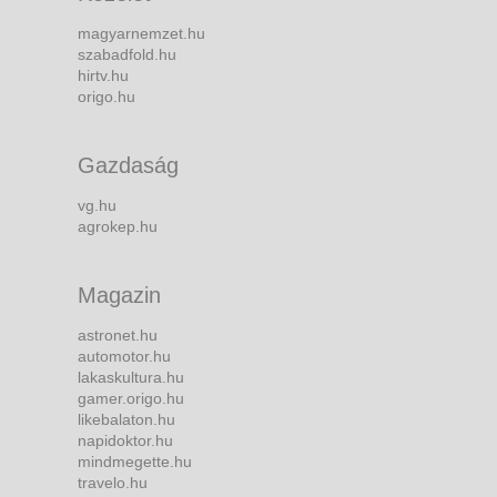
magyarnemzet.hu
szabadfold.hu
hirtv.hu
origo.hu
Gazdaság
vg.hu
agrokep.hu
Magazin
astronet.hu
automotor.hu
lakaskultura.hu
gamer.origo.hu
likebalaton.hu
napidoktor.hu
mindmegette.hu
travelo.hu