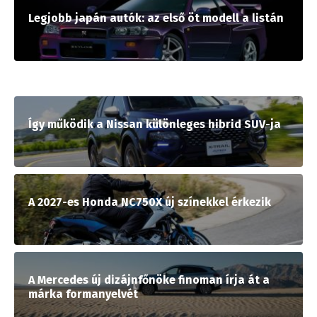
Legjobb japán autók: az első öt modell a listán
Így működik a Nissan különleges hibrid SUV-ja
A 2027-es Honda NC750X új színekkel érkezik
A Mercedes új dizájnfőnöke finoman írja át a
márka formanyelvét