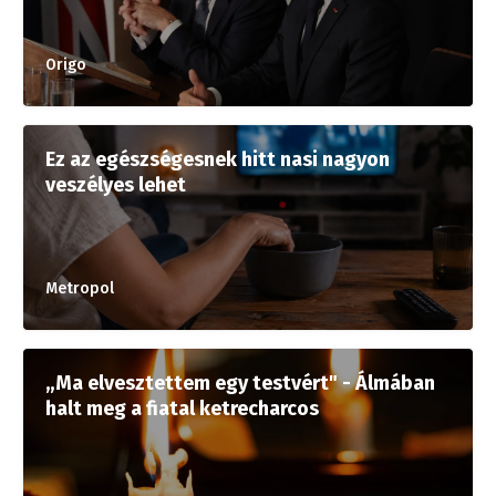
Origo
Ez az egészségesnek hitt nasi nagyon
veszélyes lehet
Metropol
„Ma elvesztettem egy testvért" - Álmában
halt meg a fiatal ketrecharcos