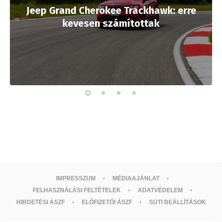
Jeep Grand Cherokee Trackhawk: erre
kevesen számítottak
IMPRESSZUM
MÉDIAAJÁNLAT
FELHASZNÁLÁSI FELTÉTELEK
ADATVÉDELEM
HIRDETÉSI ÁSZF
ELŐFIZETŐI ÁSZF
SÜTI BEÁLLÍTÁSOK