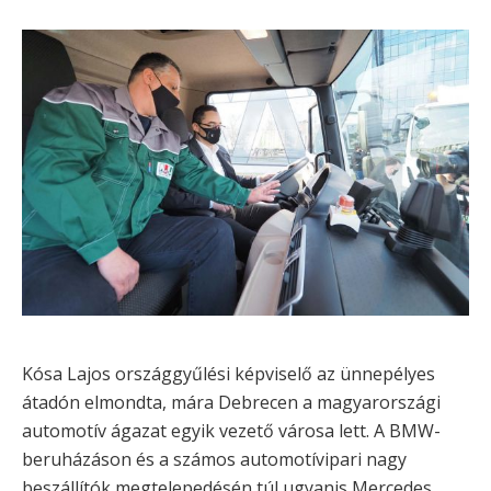
Kósa Lajos országgyűlési képviselő az ünnepélyes
átadón elmondta, mára Debrecen a magyarországi
automotív ágazat egyik vezető városa lett. A BMW-
beruházáson és a számos automotívipari nagy
beszállítók megtelepedésén túl ugyanis Mercedes