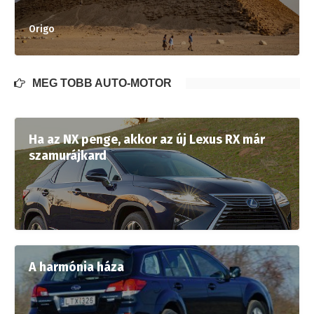
Origo
MÉG TÖBB AUTÓ-MOTOR
Ha az NX penge, akkor az új Lexus RX már
szamurájkard
A harmónia háza