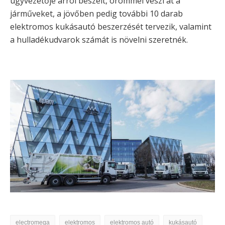
ügyvezetője arról beszélt, örömmel veszi át a
járműveket, a jövőben pedig további 10 darab
elektromos kukásautó beszerzését tervezik, valamint
a hulladékudvarok számát is növelni szeretnék.
electromega
elektromos
elektromos autó
kukásautó