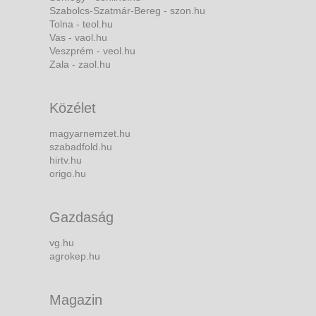
Szabolcs-Szatmár-Bereg - szon.hu
Tolna - teol.hu
Vas - vaol.hu
Veszprém - veol.hu
Zala - zaol.hu
Közélet
magyarnemzet.hu
szabadfold.hu
hirtv.hu
origo.hu
Gazdaság
vg.hu
agrokep.hu
Magazin