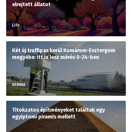
elrejtett állatot
Life
Két új traffipax kerül Komárom-Esztergom
megyébe: itt is lesz mérés 0-24-ben
KEMMA
Titokzatos építményeket találtak egy
egyiptomi piramis mellett