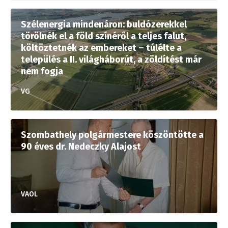
Szélenergia mindenáron: buldózerekkel
törölnék el a föld színéről a teljes falut,
költöztetnék az embereket – túlélte a
település a II. világháborút, a zöldítést már
nem fogja
VG
Szombathely polgármestere köszöntötte a
90 éves dr. Nedeczky Alajost
VAOL