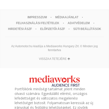
IMPRESSZUM
MÉDIAAJÁNLAT
FELHASZNÁLÁSI FELTÉTELEK
ADATVÉDELEM
HIRDETÉSI ÁSZF
ELŐFIZETŐI ÁSZF
SÜTI BEÁLLÍTÁSOK
Az Automotor.hu kiadója a Mediaworks Hungary Zrt. © Minden jog
fenntartva
VISSZA A TETEJÉRE
Portfóliónk minőségi tartalmat jelent minden
olvasó számára. Egyedülálló elérést, országos
lefedettséget és változatos megjelenési
lehetőséget biztosít. Folyamatosan keressük az új
irányokat és fejlődési lehetőségeket. Ez jövőnk