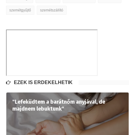
szemétgyűjtő
szemétszállító
EZEK IS ÉRDEKELHETIK
"Lefeküdtem a barátnőm anyjával, de
majdnem lebuktunk"