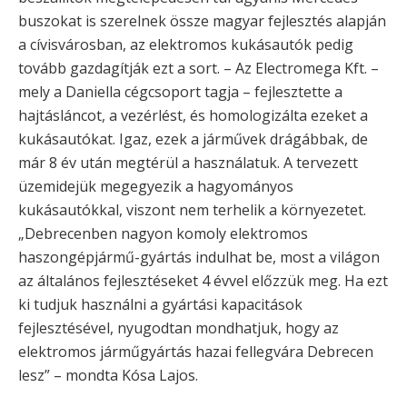
buszokat is szerelnek össze magyar fejlesztés alapján
a cívisvárosban, az elektromos kukásautók pedig
tovább gazdagítják ezt a sort. – Az Electromega Kft. –
mely a Daniella cégcsoport tagja – fejlesztette a
hajtásláncot, a vezérlést, és homologizálta ezeket a
kukásautókat. Igaz, ezek a járművek drágábbak, de
már 8 év után megtérül a használatuk. A tervezett
üzemidejük megegyezik a hagyományos
kukásautókkal, viszont nem terhelik a környezetet.
„Debrecenben nagyon komoly elektromos
haszongépjármű-gyártás indulhat be, most a világon
az általános fejlesztéseket 4 évvel előzzük meg. Ha ezt
ki tudjuk használni a gyártási kapacitások
fejlesztésével, nyugodtan mondhatjuk, hogy az
elektromos járműgyártás hazai fellegvára Debrecen
lesz” – mondta Kósa Lajos.