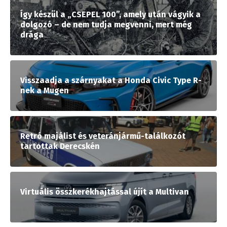
Így készül a „CSEPEL 100”, amely után vágyik a
dolgozó – de nem tudja megvenni, mert még
drága
Visszaadja a szárnyakat a Honda Civic Type R-
nek a Mugen
Retró majálist és veteránjármű-találkozót
tartottak Derecskén
Virtuális összkerékhajtással újít a Multivan