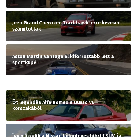
Jeep Grand Cherokee Trackhawk: erre kevesen
számítottak
Aston Martin Vantage S: kiforrottabb lett a
sportkupé
Öt legendás Alfa Romeo a Busso V6
korszakából
Így működik a Nissan különleges hibrid SUV-ja