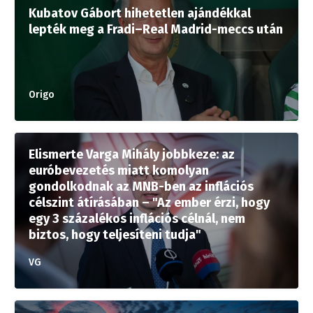
Kubatov Gábort hihetetlen ajándékkal
lepték meg a Fradi–Real Madrid-meccs után
Origo
Elismerte Varga Mihály jobbkeze: az
euróbevezetés miatt komolyan
gondolkodnak az MNB-ben az inflációs
célszint átírásában – "Az ember érzi, hogy
egy 3 százalékos inflációs célnál, nem
biztos, hogy teljesíteni tudja"
VG