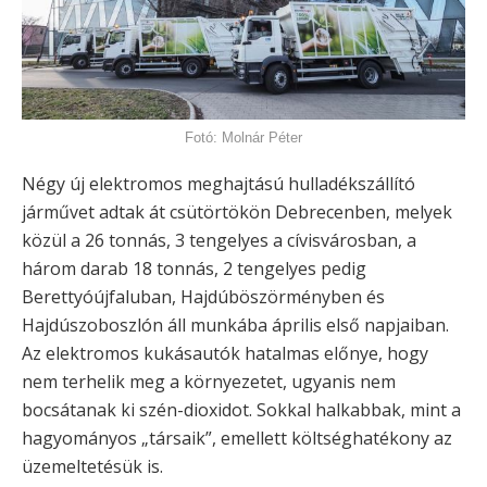
Fotó: Molnár Péter
Négy új elektromos meghajtású hulladékszállító
járművet adtak át csütörtökön Debrecenben, melyek
közül a 26 tonnás, 3 tengelyes a cívisvárosban, a
három darab 18 tonnás, 2 tengelyes pedig
Berettyóújfaluban, Hajdúböszörményben és
Hajdúszoboszlón áll munkába április első napjaiban.
Az elektromos kukásautók hatalmas előnye, hogy
nem terhelik meg a környezetet, ugyanis nem
bocsátanak ki szén-dioxidot. Sokkal halkabbak, mint a
hagyományos „társaik”, emellett költséghatékony az
üzemeltetésük is.