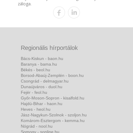
záloga.
Regionális hírportálok
Bács-Kiskun - baon.hu
Baranya - bama.hu
Békés - beol.hu
Borsod-Abaúj-Zemplén - boon.hu
Csongrád - delmagyar.hu
Dunaújváros - duol.hu
Fejér - feol.hu
Győr-Moson-Sopron - kisalfold.hu
Hajdú-Bihar - haon.hu
Heves - heol.hu
Jász-Nagykun-Szolnok - szoljon.hu
Komárom-Esztergom - kemma.hu
Nógrád - nool.hu
Somogy - sonline.hu