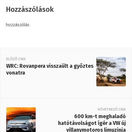
Hozzászólások
hozzászólás
ELŐZŐ CIKK
WRC: Rovanpera visszaült a győztes
vonatra
KÖVETKEZŐ CIKK
600 km-t meghaladó
hatótávolságot ígér a VW új
villanymotoros limuzinja