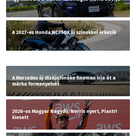
A 2027-es Honda NC750X új színekkel érkezik
A Mercedes új dizájnfőnöke finoman írja át a
márka formanyelvét
2026-os Magyar Nagydíj: Norris nyert, Piastri
kiesett