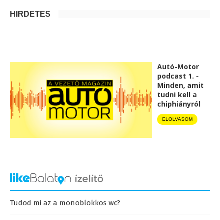
HIRDETÉS
Autó-Motor
podcast 1. -
Minden, amit
tudni kell a
chiphiányról
ELOLVASOM
Tudod mi az a monoblokkos wc?