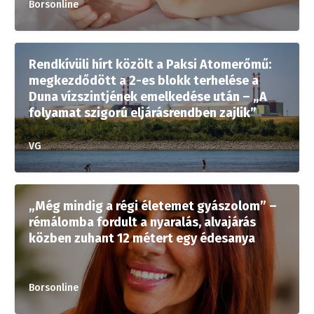
Borsonline
Rendkívüli hírt közölt a Paksi Atomerőmű:
megkezdődött a 2-es blokk terhelése a
Duna vízszintjének emelkedése után – „A
folyamat szigorú eljárásrendben zajlik”
VG
„Még mindig a régi életemet gyászolom” –
rémálomba fordult a nyaralás, alvajárás
közben zuhant 12 métert egy édesanya
Borsonline