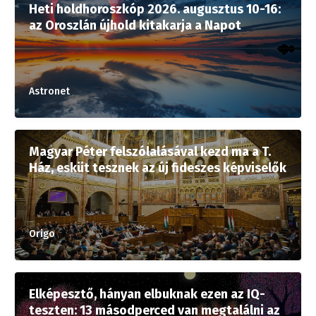
Heti holdhoroszkóp 2026. augusztus 10-16:
az Oroszlán újhold kitakarja a Napot
Astronet
Magyar Péter felszólalásával kezd ma a T.
Ház, esküt tesznek az új fideszes képviselők
Origo
Elképesztő, hányan elbuknak ezen az IQ-
teszten: 13 másodperced van megtalálni az