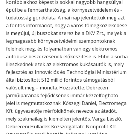
korábbiakhoz képest is sokkal nagyobb hangsúllyal
épül be a fenntarthatóság, a környezetvédelem és -
tudatosság gondolata. A mai nap jelentettük meg azt
a fontos információt, hogy a város tömegközlekedése
is megújul, új buszokat szerez be a DKV Zrt., melyek a
legmagasabb környezetvédelmi szempontoknak
felelnek meg, és folyamatban van egy elektromos
autóbusz beszerzésének előkészítése is. Ebbe a sorba
illeszkednek ezek az elektromos kukásautók is, mely
fejlesztés az Innovációs és Technológiai Minisztérium
által biztosított 512 millió forintos támogatásból
valósult meg – mondta. Hozzátette: Debrecen
járműiparának fejlődésének immár kézzelfogható
jelei is megmutatkoznak. Kőszegi Dániel, Electromega
Kft. ügyvezetője mérföldkőnek nevezte az átadót,
mely szakmailag is kiemelten jelentős. Varga László,
Debreceni Hulladék Közszolgáltató Nonprofit Kft.