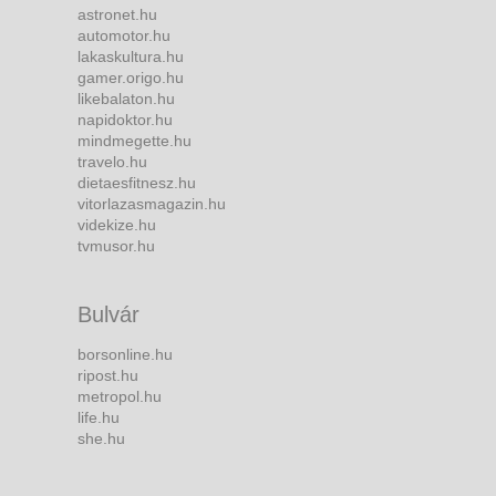
astronet.hu
automotor.hu
lakaskultura.hu
gamer.origo.hu
likebalaton.hu
napidoktor.hu
mindmegette.hu
travelo.hu
dietaesfitnesz.hu
vitorlazasmagazin.hu
videkize.hu
tvmusor.hu
Bulvár
borsonline.hu
ripost.hu
metropol.hu
life.hu
she.hu