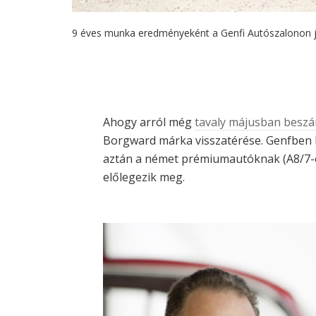
9 éves munka eredményeként a Genfi Autószalonon j
Ahogy arról még
tavaly májusban besz
Borgward márka visszatérése. Genfben 
aztán a német prémiumautóknak (A8/7-es/
előlegezik meg.