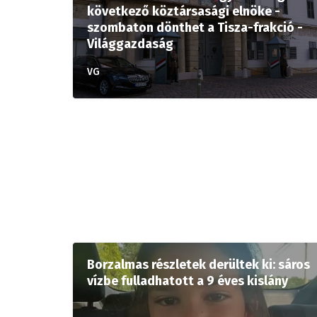
következő köztársasági elnöke -
szombaton dönthet a Tisza-frakció -
Világgazdaság
VG
Borzalmas részletek derültek ki: sáros
vízbe fulladhatott a 9 éves kislány