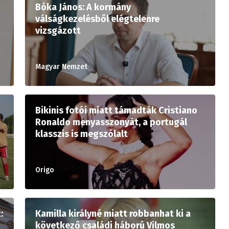
Bóka János: A kormány
válságkezelésből elégtelenre
vizsgázott
Magyar Nemzet
Bikinis fotói miatt támadták Cristiano
Ronaldo menyasszonyát, a portugál
klasszis is megszólalt
Origo
:
Kamilla királyné miatt robbanhat ki a
következő családi háború Vilmos