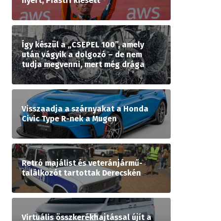
nyert, Piastri kiesett
Így készül a „CSEPEL 100”, amely
után vágyik a dolgozó – de nem
tudja megvenni, mert még drága
Visszaadja a szárnyakat a Honda
Civic Type R-nek a Mugen
Retró majálist és veteránjármű-
találkozót tartottak Derecskén
Virtuális összkerékhajtással újít a