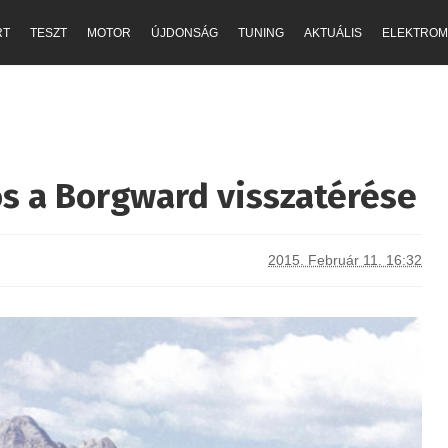
RT
TESZT
MOTOR
ÚJDONSÁG
TUNING
AKTUÁLIS
ELEKTROM
os a Borgward visszatérése
2015. Február 11. 16:32