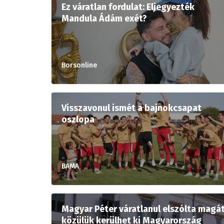
Ez váratlan fordulat: Eljegyezték
Mandula Ádám exét?
Borsonline
Visszavonul ismét a bajnokcsapat
oszlopa
BAMA
Magyar Péter váratlanul elszólta magát
közülük kerülhet ki Magyarország