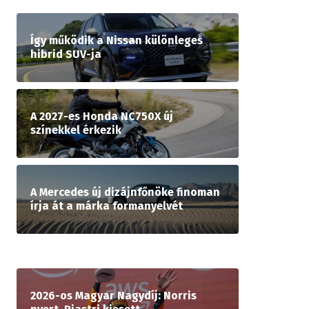
Így működik a Nissan különleges
hibrid SUV-ja
A 2027-es Honda NC750X új
színekkel érkezik
A Mercedes új dizájnfőnöke finoman
írja át a márka formanyelvét
2026-os Magyar Nagydíj: Norris