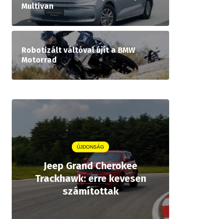
Multivan
Robotizált váltóval újít a BMW
Motorrad
ÚJDONSÁG
Jeep Grand Cherokee
Aston
Trackhawk: erre kevesen
kiforrot
számítottak