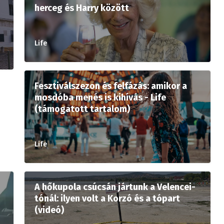
herceg és Harry között
Life
Fesztiválszezon és felfázás: amikor a
mosdóba menés is kihívás - Life
(támogatott tartalom)
Life
A hőkupola csúcsán jártunk a Velencei-
tónál: ilyen volt a Korzó és a tópart
(videó)