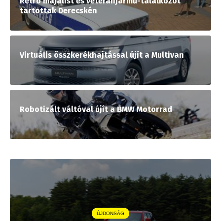
Retró majálist és veteránjármű-találkozót
tartottak Derecskén
Virtuális összkerékhajtással újít a Multivan
Robotizált váltóval újít a BMW Motorrad
ÚJDONSÁG