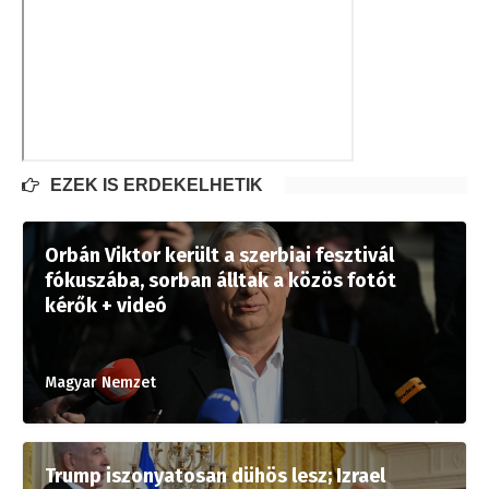
EZEK IS ÉRDEKELHETIK
Orbán Viktor került a szerbiai fesztivál
fókuszába, sorban álltak a közös fotót
kérők + videó
Magyar Nemzet
Trump iszonyatosan dühös lesz; Izrael