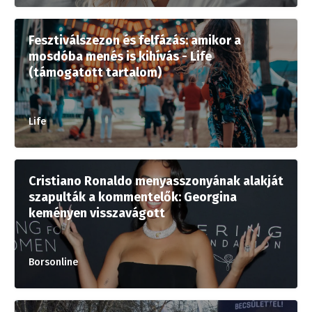
Fesztiválszezon és felfázás: amikor a
mosdóba menés is kihívás - Life
(támogatott tartalom)
Life
Cristiano Ronaldo menyasszonyának alakját
szapulták a kommentelők: Georgina
keményen visszavágott
Borsonline