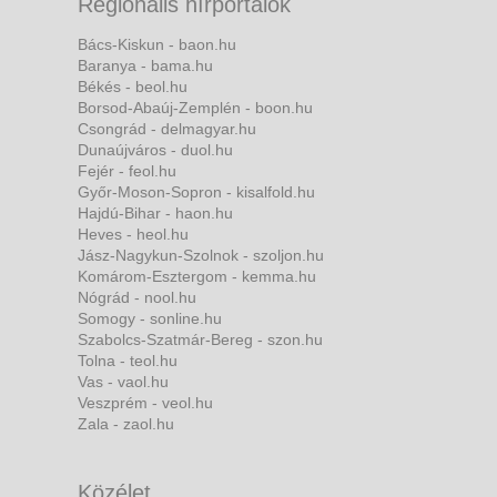
Regionális hírportálok
Bács-Kiskun - baon.hu
Baranya - bama.hu
Békés - beol.hu
Borsod-Abaúj-Zemplén - boon.hu
Csongrád - delmagyar.hu
Dunaújváros - duol.hu
Fejér - feol.hu
Győr-Moson-Sopron - kisalfold.hu
Hajdú-Bihar - haon.hu
Heves - heol.hu
Jász-Nagykun-Szolnok - szoljon.hu
Komárom-Esztergom - kemma.hu
Nógrád - nool.hu
Somogy - sonline.hu
Szabolcs-Szatmár-Bereg - szon.hu
Tolna - teol.hu
Vas - vaol.hu
Veszprém - veol.hu
Zala - zaol.hu
Közélet