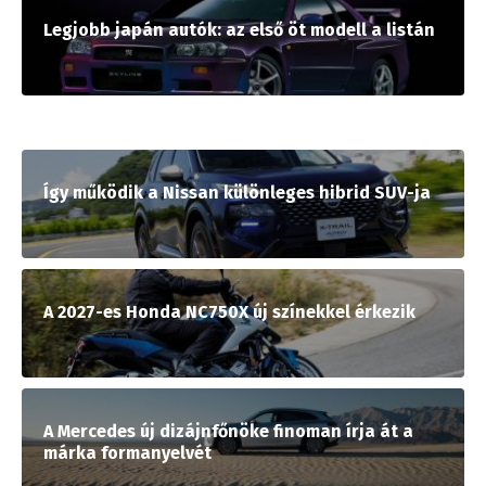
Legjobb japán autók: az első öt modell a listán
Így működik a Nissan különleges hibrid SUV-ja
A 2027-es Honda NC750X új színekkel érkezik
A Mercedes új dizájnfőnöke finoman írja át a
márka formanyelvét