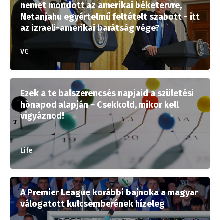
nemet mondott az amerikai béketervre,
Netanjahu egyértelmű feltételt szabott - itt
az izraeli-amerikai barátság vége?
VG
Ezek a te balszerencsés napjaid a születési
hónapod alapján − Csekkold, mikor kell
vigyáznod!
Life
A Premier League korábbi bajnoka a magyar
válogatott kulcsemberének hízeleg