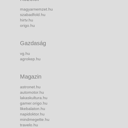
magyarnemzet.hu
szabadfold.hu
hirtv.hu
origo.hu
Gazdaság
vg.hu
agrokep.hu
Magazin
astronet.hu
automotor.hu
lakaskultura.hu
gamer.origo.hu
likebalaton.hu
napidoktor.hu
mindmegette.hu
travelo.hu