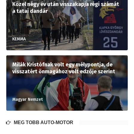
Közel négy év után visszakapja régi számát
a tatai dandár
KEMMA
Milák Kristófnak volt egy mélypontja, de
visszatért önmagához volt edzője szerint
Magyar Nemzet
MÉG TÖBB AUTÓ-MOTOR