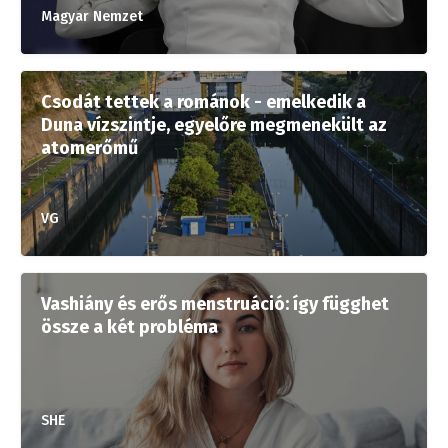
Magyar Nemzet
Csodát tettek a románok - emelkedik a
Duna vízszintje, egyelőre megmenekült az
atomerőmű
VG
Vashiány és erős menstruáció: így függhet
össze a két probléma
SHE