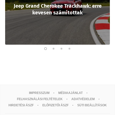
Jeep Grand Cherokee Trackhawk: erre
kevesen számítottak
IMPRESSZUM
MÉDIAAJÁNLAT
FELHASZNÁLÁSI FELTÉTELEK
ADATVÉDELEM
HIRDETÉSI ÁSZF
ELŐFIZETŐI ÁSZF
SÜTI BEÁLLÍTÁSOK