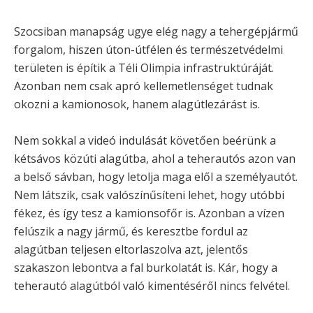
Szocsiban manapság ugye elég nagy a tehergépjármű
forgalom, hiszen úton-útfélen és természetvédelmi
területen is építik a Téli Olimpia infrastruktúráját.
Azonban nem csak apró kellemetlenséget tudnak
okozni a kamionosok, hanem alagútlezárást is.
Nem sokkal a videó indulását követően beérünk a
kétsávos közúti alagútba, ahol a teherautós azon van
a belső sávban, hogy letolja maga elől a személyautót.
Nem látszik, csak valószínűsíteni lehet, hogy utóbbi
fékez, és így tesz a kamionsofőr is. Azonban a vízen
felúszik a nagy jármű, és keresztbe fordul az
alagútban teljesen eltorlaszolva azt, jelentős
szakaszon lebontva a fal burkolatát is. Kár, hogy a
teherautó alagútból való kimentéséről nincs felvétel.