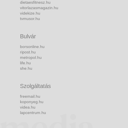
dietaesfitnesz.hu
vitorlazasmagazin.hu
videkize.hu
tvmusor.hu
Bulvár
borsonline.hu
ripost.hu
metropol.hu
life.hu
she.hu
Szolgáltatás
freemail.hu
koponyeg.hu
videa.hu
lapcentrum.hu