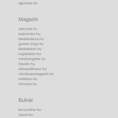
agrokep.hu
Magazin
astronet.hu
automotor.hu
lakaskultura.hu
gamer.origo.hu
likebalaton.hu
napidoktor.hu
mindmegette.hu
travelo.hu
dietaesfitnesz.hu
vitorlazasmagazin.hu
videkize.hu
tvmusor.hu
Bulvár
borsonline.hu
ripost.hu