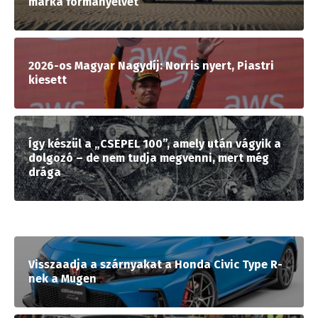
márka formanyelvét
2026-os Magyar Nagydíj: Norris nyert, Piastri
kiesett
Így készül a „CSEPEL 100”, amely után vágyik a
dolgozó – de nem tudja megvenni, mert még
drága
Visszaadja a szárnyakat a Honda Civic Type R-
nek a Mugen