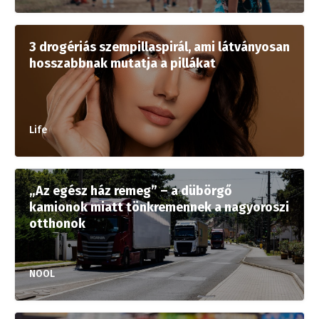
3 drogériás szempillaspirál, ami látványosan
hosszabbnak mutatja a pillákat
Life
„Az egész ház remeg” – a dübörgő
kamionok miatt tönkremennek a nagyoroszi
otthonok
NOOL