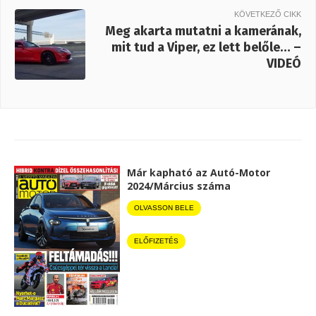
KÖVETKEZŐ CIKK
Meg akarta mutatni a kamerának,
mit tud a Viper, ez lett belőle… –
VIDEÓ
Már kapható az Autó-Motor
2024/Március száma
OLVASSON BELE
ELŐFIZETÉS