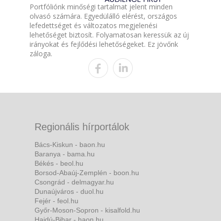
Portfóliónk minőségi tartalmat jelent minden
olvasó számára. Egyedülálló elérést, országos
lefedettséget és változatos megjelenési
lehetőséget biztosít. Folyamatosan keressük az új
irányokat és fejlődési lehetőségeket. Ez jövőnk
záloga.
Regionális hírportálok
Bács-Kiskun - baon.hu
Baranya - bama.hu
Békés - beol.hu
Borsod-Abaúj-Zemplén - boon.hu
Csongrád - delmagyar.hu
Dunaújváros - duol.hu
Fejér - feol.hu
Győr-Moson-Sopron - kisalfold.hu
Hajdú-Bihar - haon.hu