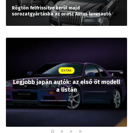
Rögtön felfrissítve kerül majd
sorozatgyártásba az orosz Aurus luxusautó
EXTRA
Legjobb japán autók: az első öt modell
a listán