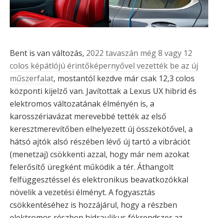
Bent is van változás,
2022 tavaszán még 8 vagy 12
colos képátlójú érintőképernyővel vezették be az új
műszerfalat
, mostantól kezdve már csak 12,3 colos
központi kijelző van. Javítottak a Lexus UX hibrid és
elektromos változatának élményén is, a
karosszériavázat merevebbé tették az első
keresztmerevítőben elhelyezett új összekötővel, a
hátsó ajtók alsó részében lévő új tartó a vibrációt
(menetzaj) csökkenti azzal, hogy már nem azokat
felerősítő üregként működik a tér. Áthangolt
felfüggesztéssel és elektronikus beavatkozókkal
növelik a vezetési élményt. A fogyasztás
csökkentéséhez is hozzájárul, hogy a részben
elektromos részben hidraulikus fékrendszer az