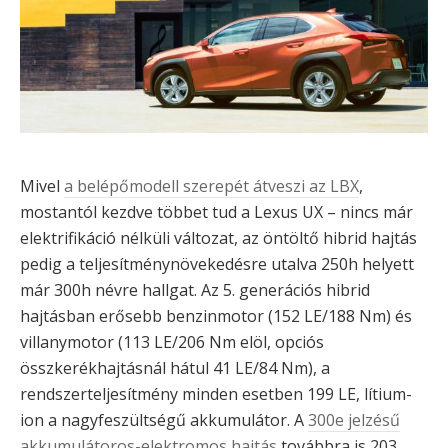
Mivel
a belépőmodell szerepét átveszi az LBX
,
mostantól kezdve többet tud a Lexus UX – nincs már
elektrifikáció nélküli változat, az öntöltő hibrid hajtás
pedig a teljesítménynövekedésre utalva 250h helyett
már 300h névre hallgat. Az 5. generációs hibrid
hajtásban erősebb benzinmotor (152 LE/188 Nm) és
villanymotor (113 LE/206 Nm elöl, opciós
összkerékhajtásnál hátul 41 LE/84 Nm), a
rendszerteljesítmény minden esetben 199 LE, lítium-
ion a nagyfeszültségű akkumulátor. A
300e jelzésű
akkumulátoros-elektromos hajtás
továbbra is 203