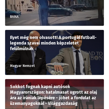
BAMA
Ilyet még nem olvasott! A portugál futball-
legenda szavai minden képzeletet
felülmúlnak
Magyar Nemzet
Sokkot fognak kapni autósok
Magyarországon: hatalmasat ugrott az olaj
ára az irániak lépésére − jöhet a fordulat az
üzemanyagoknál - Világgazdaság