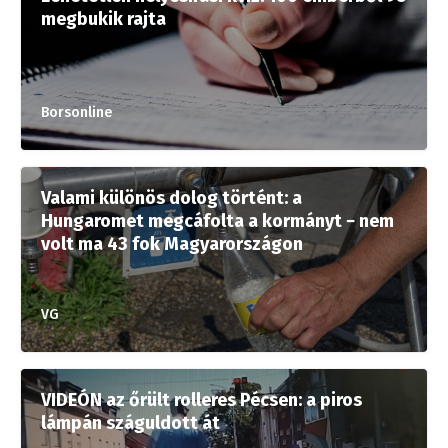
megbukik rajta
Borsonline
Valami különös dolog történt: a
Hungaromet megcáfolta a kormányt − nem
volt ma 43 fok Magyarországon
VG
VIDEÓN az őrült rolleres Pécsen: a piros
lámpán száguldott át