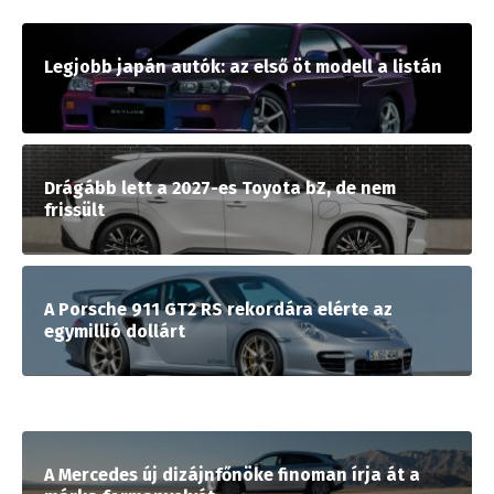
Legjobb japán autók: az első öt modell a listán
Drágább lett a 2027-es Toyota bZ, de nem
frissült
A Porsche 911 GT2 RS rekordára elérte az
egymillió dollárt
A Mercedes új dizájnfőnöke finoman írja át a