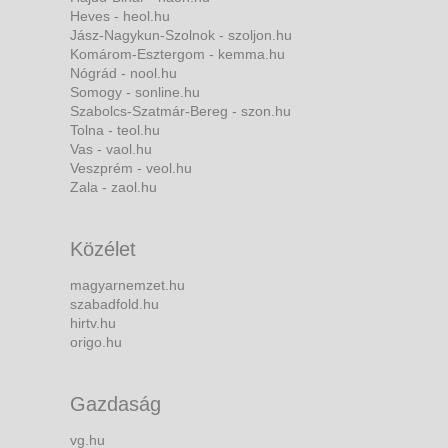
Heves - heol.hu
Jász-Nagykun-Szolnok - szoljon.hu
Komárom-Esztergom - kemma.hu
Nógrád - nool.hu
Somogy - sonline.hu
Szabolcs-Szatmár-Bereg - szon.hu
Tolna - teol.hu
Vas - vaol.hu
Veszprém - veol.hu
Zala - zaol.hu
Közélet
magyarnemzet.hu
szabadfold.hu
hirtv.hu
origo.hu
Gazdaság
vg.hu