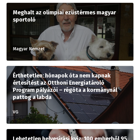
Meghalt az olimpiai ezüstérmes magyar
sportoló
Magyar Nemzet
Érthetetlen: hónapok óta nem kapnak
értesítést az Otthoni Energiatároló
Program pályázói – régóta a kormánynál
pattog a labda
VG
Lehetetlen helyesírási kvíz: 100 emberből 95