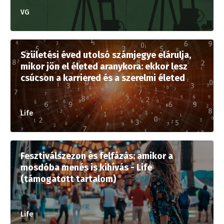
VG
Születési éved utolsó számjegye elárulja,
mikor jön el életed aranykora: ekkor lesz
csúcson a karriered és a szerelmi életed
Life
Fesztiválszezon és felfázás: amikor a
mosdóba menés is kihívás - Life
(támogatott tartalom)
Life