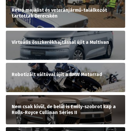
Retró majálist és veteránjármű-találkozót
tartottak Derecskén
Virtuális összkerékhajtással újít a Multivan
Robotizált váltóval újít a BMW Motorrad
Nem csak kívül, de belül is Emily-szobrot kap a
Rolls-Royce Cullinan Series II