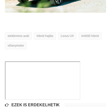
elektromos autó
hibrid hajtás
Lexus UX
öntöltő hibrid
villanymotor
EZEK IS ÉRDEKELHETIK