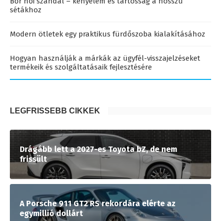
Bőr női szandál – kényelem és tartósság a hosszú
sétákhoz
Modern ötletek egy praktikus fürdőszoba kialakításához
Hogyan használják a márkák az ügyfél-visszajelzéseket
termékeik és szolgáltatásaik fejlesztésére
LEGFRISSEBB CIKKEK
Drágább lett a 2027-es Toyota bZ, de nem
frissült
A Porsche 911 GT2 RS rekordára elérte az
egymillió dollárt