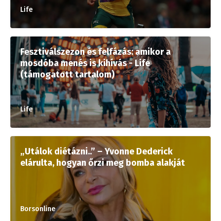
Life
Fesztiválszezon és felfázás: amikor a
mosdóba menés is kihívás - Life
(támogatott tartalom)
Life
„Utálok diétázni..” – Yvonne Dederick
elárulta, hogyan őrzi meg bomba alakját
Borsonline