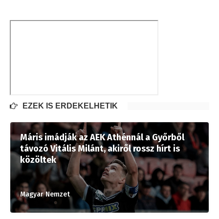
EZEK IS ÉRDEKELHETIK
Máris imádják az AEK Athénnál a Győrből
távozó Vitális Milánt, akiről rossz hírt is
közöltek
Magyar Nemzet