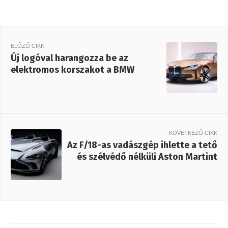
ELŐZŐ CIKK
Új logóval harangozza be az
elektromos korszakot a BMW
KÖVETKEZŐ CIKK
Az F/18-as vadászgép ihlette a tető
és szélvédő nélküli Aston Martint