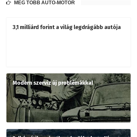
MÉG TÖBB AUTÓ-MOTOR
3,1 milliárd forint a világ legdrágább autója
Modern szerviz új problémákkal