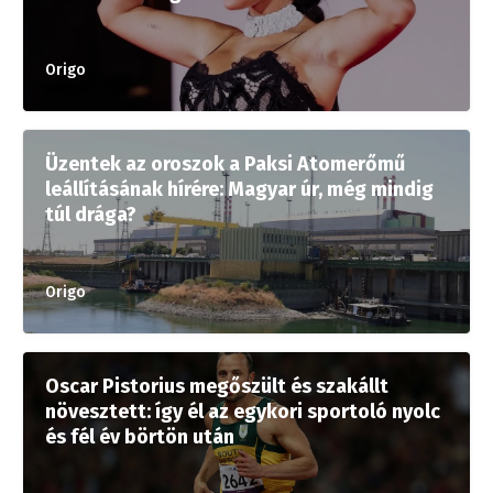
Origo
Üzentek az oroszok a Paksi Atomerőmű
leállításának hírére: Magyar úr, még mindig
túl drága?
Origo
Oscar Pistorius megőszült és szakállt
növesztett: így él az egykori sportoló nyolc
és fél év börtön után