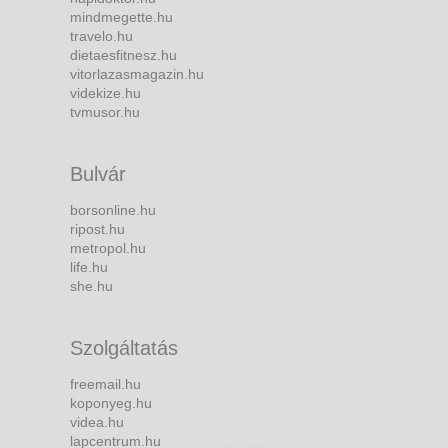
mindmegette.hu
travelo.hu
dietaesfitnesz.hu
vitorlazasmagazin.hu
videkize.hu
tvmusor.hu
Bulvár
borsonline.hu
ripost.hu
metropol.hu
life.hu
she.hu
Szolgáltatás
freemail.hu
koponyeg.hu
videa.hu
lapcentrum.hu