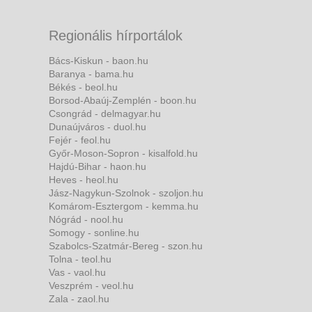
Regionális hírportálok
Bács-Kiskun - baon.hu
Baranya - bama.hu
Békés - beol.hu
Borsod-Abaúj-Zemplén - boon.hu
Csongrád - delmagyar.hu
Dunaújváros - duol.hu
Fejér - feol.hu
Győr-Moson-Sopron - kisalfold.hu
Hajdú-Bihar - haon.hu
Heves - heol.hu
Jász-Nagykun-Szolnok - szoljon.hu
Komárom-Esztergom - kemma.hu
Nógrád - nool.hu
Somogy - sonline.hu
Szabolcs-Szatmár-Bereg - szon.hu
Tolna - teol.hu
Vas - vaol.hu
Veszprém - veol.hu
Zala - zaol.hu