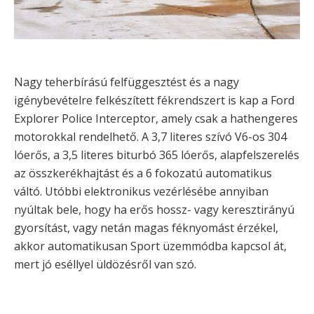
Nagy teherbírású felfüggesztést és a nagy
igénybevételre felkészített fékrendszert is kap a Ford
Explorer Police Interceptor, amely csak a hathengeres
motorokkal rendelhető. A 3,7 literes szívó V6-os 304
lóerős, a 3,5 literes biturbó 365 lóerős, alapfelszerelés
az összkerékhajtást és a 6 fokozatú automatikus
váltó. Utóbbi elektronikus vezérlésébe annyiban
nyúltak bele, hogy ha erős hossz- vagy keresztirányú
gyorsítást, vagy netán magas féknyomást érzékel,
akkor automatikusan Sport üzemmódba kapcsol át,
mert jó eséllyel üldözésről van szó.