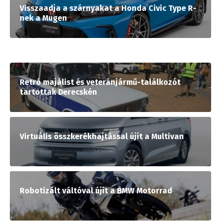
Visszaadja a szárnyakat a Honda Civic Type R-
nek a Mugen
Retró majálist és veteránjármű-találkozót
tartottak Derecskén
Virtuális összkerékhajtással újít a Multivan
Robotizált váltóval újít a BMW Motorrad