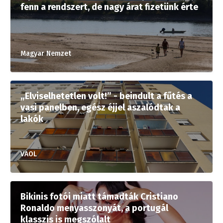
fenn a rendszert, de nagy árat fizetünk érte
Magyar Nemzet
„Elviselhetetlen volt!” - beindult a fűtés a
vasi panelben, egész éjjel aszalódtak a
lakók
VAOL
Bikinis fotói miatt támadták Cristiano
Ronaldo menyasszonyát, a portugál
klasszis is megszólalt