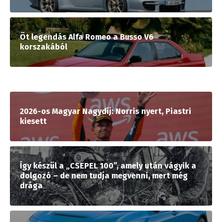
Öt legendás Alfa Romeo a Busso V6
korszakából
2026-os Magyar Nagydíj: Norris nyert, Piastri
kiesett
Így készül a „CSEPEL 100”, amely után vágyik a
dolgozó – de nem tudja megvenni, mert még
drága