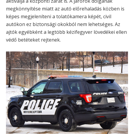
aktiválja a központi zárat is. A járőrök dolgának
megkönnyítése miatt az autó előrehaladás közben is
képes megjeleníteni a tolatókamera képét, civil
autókon ez biztonsági okokból nem lehetséges. Az
ajtók egyébként a legtöbb kézifegyver lövedékei ellen
védő betéteket rejtenek.