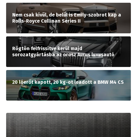
Nem csak kívül, de belül is Emily-szobrot kap a
Rolls-Royce Cullinan Series II
Rögtön felfrissítve kerül majd
sorozatgyártásba az orosz Aurus luxusautó
20 lóerőt kapott, 20 kg-ot leadott a BMW M4 CS