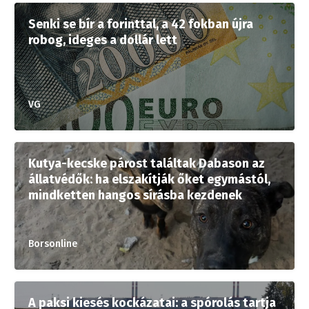
Senki se bír a forinttal, a 42 fokban újra
robog, ideges a dollár lett
VG
Kutya-kecske párost találtak Dabason az
állatvédők: ha elszakítják őket egymástól,
mindketten hangos sírásba kezdenek
Borsonline
A paksi kiesés kockázatai: a spórolás tartja