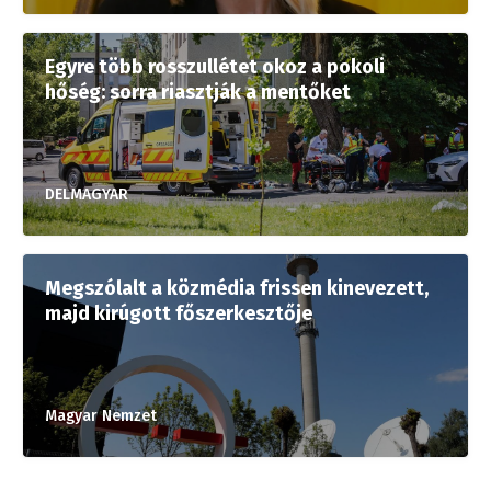
Egyre több rosszullétet okoz a pokoli
hőség: sorra riasztják a mentőket
DELMAGYAR
Megszólalt a közmédia frissen kinevezett,
majd kirúgott főszerkesztője
Magyar Nemzet