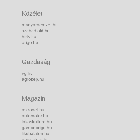
Közélet
magyarnemzet.hu
szabadfold.hu
hirtv.hu
origo.hu
Gazdaság
vg.hu
agrokep.hu
Magazin
astronet.hu
automotor.hu
lakaskultura.hu
gamer.origo.hu
likebalaton.hu
napidoktor.hu