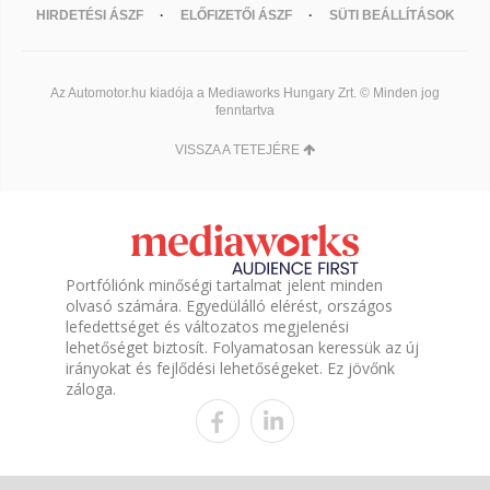
HIRDETÉSI ÁSZF
ELŐFIZETŐI ÁSZF
SÜTI BEÁLLÍTÁSOK
Az Automotor.hu kiadója a Mediaworks Hungary Zrt. © Minden jog
fenntartva
VISSZA A TETEJÉRE
Portfóliónk minőségi tartalmat jelent minden
olvasó számára. Egyedülálló elérést, országos
lefedettséget és változatos megjelenési
lehetőséget biztosít. Folyamatosan keressük az új
irányokat és fejlődési lehetőségeket. Ez jövőnk
záloga.