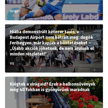
Origo
Hiába demonstrált kétezer taxis, a
Budapest Airport nem hátrált meg: dugók
Ferihegyen, már kapják a büntetéseket –
„Újabb akciók jöhetnek, de nem árulunk el
minden részletet!"
VG
Kiégtek a virágaid? Ezek a balkonnövények
még 40 fokban is gyönyörűek maradnak