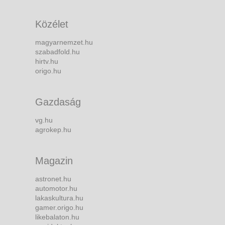
Közélet
magyarnemzet.hu
szabadfold.hu
hirtv.hu
origo.hu
Gazdaság
vg.hu
agrokep.hu
Magazin
astronet.hu
automotor.hu
lakaskultura.hu
gamer.origo.hu
likebalaton.hu