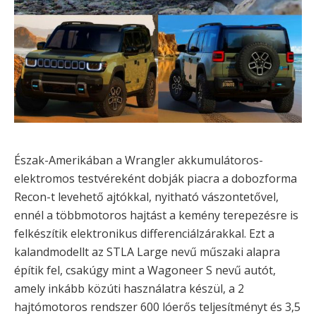
Észak-Amerikában a Wrangler akkumulátoros-
elektromos testvéreként dobják piacra a dobozforma
Recon-t levehető ajtókkal, nyitható vászontetővel,
ennél a többmotoros hajtást a kemény terepezésre is
felkészítik elektronikus differenciálzárakkal. Ezt a
kalandmodellt az STLA Large nevű műszaki alapra
építik fel, csakúgy mint a Wagoneer S nevű autót,
amely inkább közúti használatra készül, a 2
hajtómotoros rendszer 600 lóerős teljesítményt és 3,5