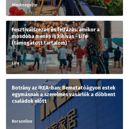
Mindmegette
Fesztiválszezon és felfázás: amikor a
mosdóba menés is kihívás - Life
(támogatott tartalom)
Life
Botrány az IKEA-ban: Bemutatóágyon estek
egymásnak a szerelmes vásárlók a döbbent
családok előtt
Borsonline