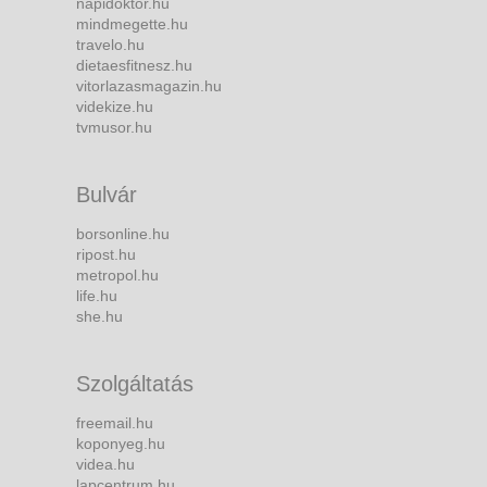
napidoktor.hu
mindmegette.hu
travelo.hu
dietaesfitnesz.hu
vitorlazasmagazin.hu
videkize.hu
tvmusor.hu
Bulvár
borsonline.hu
ripost.hu
metropol.hu
life.hu
she.hu
Szolgáltatás
freemail.hu
koponyeg.hu
videa.hu
lapcentrum.hu