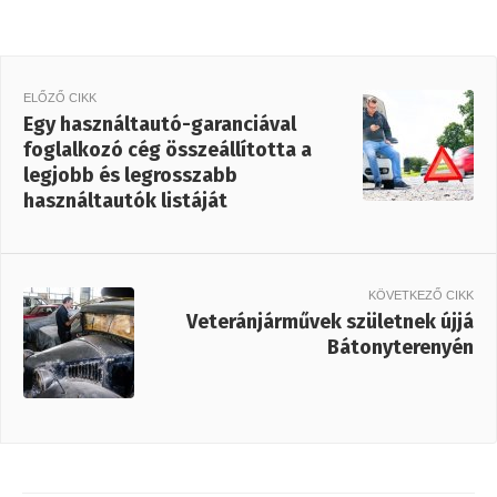
ELŐZŐ CIKK
Egy használtautó-garanciával
foglalkozó cég összeállította a
legjobb és legrosszabb
használtautók listáját
KÖVETKEZŐ CIKK
Veteránjárművek születnek újjá
Bátonyterenyén