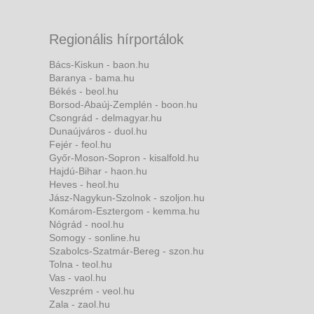
Regionális hírportálok
Bács-Kiskun - baon.hu
Baranya - bama.hu
Békés - beol.hu
Borsod-Abaúj-Zemplén - boon.hu
Csongrád - delmagyar.hu
Dunaújváros - duol.hu
Fejér - feol.hu
Győr-Moson-Sopron - kisalfold.hu
Hajdú-Bihar - haon.hu
Heves - heol.hu
Jász-Nagykun-Szolnok - szoljon.hu
Komárom-Esztergom - kemma.hu
Nógrád - nool.hu
Somogy - sonline.hu
Szabolcs-Szatmár-Bereg - szon.hu
Tolna - teol.hu
Vas - vaol.hu
Veszprém - veol.hu
Zala - zaol.hu