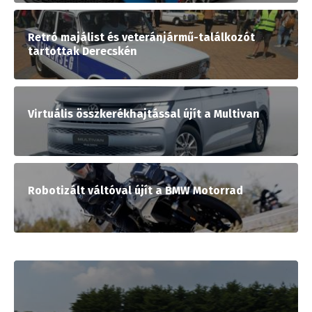
Retró majálist és veteránjármű-találkozót
tartottak Derecskén
Virtuális összkerékhajtással újít a Multivan
Robotizált váltóval újít a BMW Motorrad