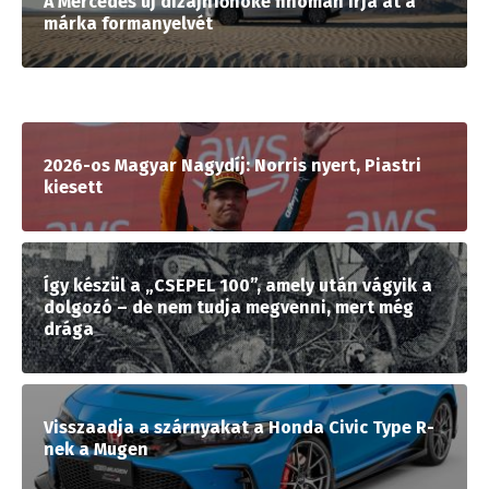
A Mercedes új dizájnfőnöke finoman írja át a
márka formanyelvét
2026-os Magyar Nagydíj: Norris nyert, Piastri
kiesett
Így készül a „CSEPEL 100”, amely után vágyik a
dolgozó – de nem tudja megvenni, mert még
drága
Visszaadja a szárnyakat a Honda Civic Type R-
nek a Mugen