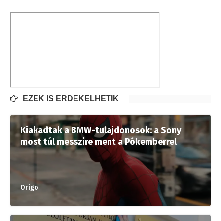
EZEK IS ÉRDEKELHETIK
Kiakadtak a BMW-tulajdonosok: a Sony
most túl messzire ment a Pókemberrel
Origo