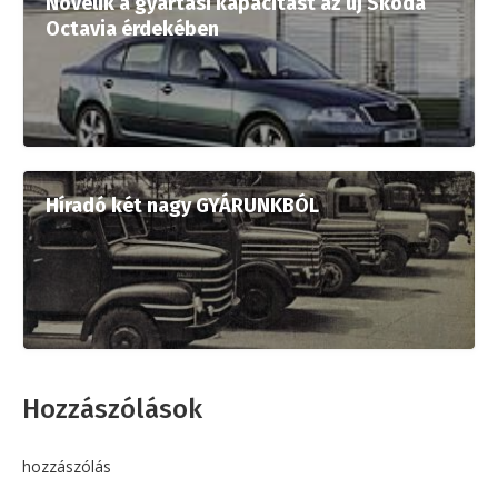
Növelik a gyártási kapacitást az új Skoda
Octavia érdekében
Híradó két nagy GYÁRUNKBÓL
Hozzászólások
hozzászólás