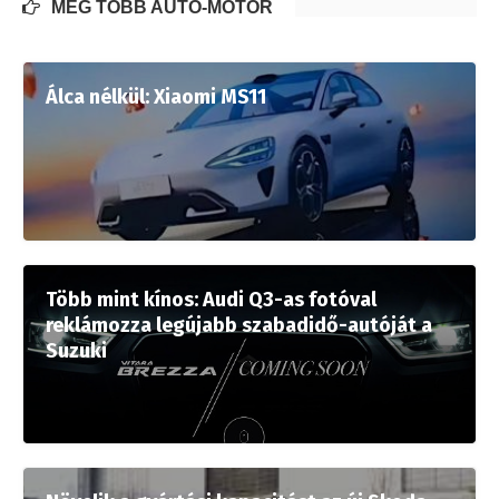
MÉG TÖBB AUTÓ-MOTOR
Álca nélkül: Xiaomi MS11
Több mint kínos: Audi Q3-as fotóval
reklámozza legújabb szabadidő-autóját a
Suzuki