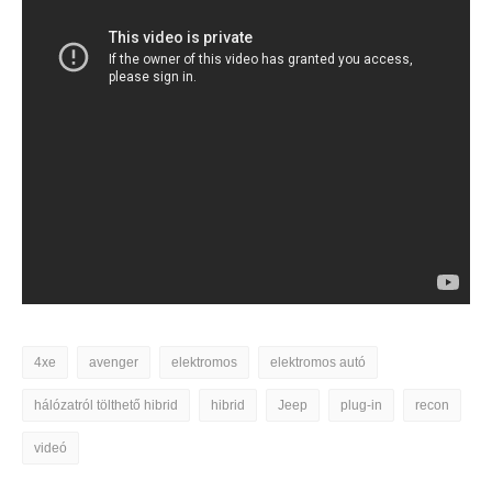
4xe
avenger
elektromos
elektromos autó
hálózatról tölthető hibrid
hibrid
Jeep
plug-in
recon
videó