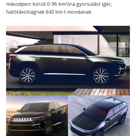
másodperc körüli 0-96 km/óra gyorsulást ígér,
hatótávolságnak 643 km-t mondanak.