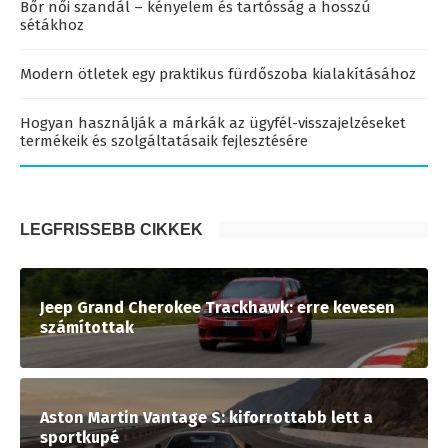
Bőr női szandál – kényelem és tartósság a hosszú
sétákhoz
Modern ötletek egy praktikus fürdőszoba kialakításához
Hogyan használják a márkák az ügyfél-visszajelzéseket
termékeik és szolgáltatásaik fejlesztésére
LEGFRISSEBB CIKKEK
Jeep Grand Cherokee Trackhawk: erre kevesen
számítottak
Aston Martin Vantage S: kiforrottabb lett a
sportkupé