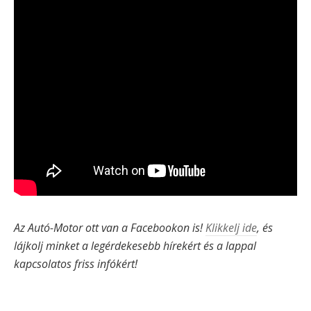
Az Autó-Motor ott van a Facebookon is!
Klikkelj ide
, és
lájkolj minket a legérdekesebb hírekért és a lappal
kapcsolatos friss infókért!