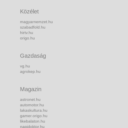
Közélet
magyarnemzet.hu
szabadfold.hu
hirtv.hu
origo.hu
Gazdaság
vg.hu
agrokep.hu
Magazin
astronet.hu
automotor.hu
lakaskultura.hu
gamer.origo.hu
likebalaton.hu
napidoktor.hu