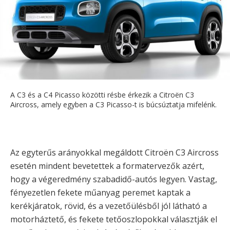
A C3 és a C4 Picasso közötti résbe érkezik a Citroën C3
Aircross, amely egyben a C3 Picasso-t is búcsúztatja mifelénk.
Az egyterűs arányokkal megáldott Citroën C3 Aircross
esetén mindent bevetettek a formatervezők azért,
hogy a végeredmény szabadidő-autós legyen. Vastag,
fényezetlen fekete műanyag peremet kaptak a
kerékjáratok, rövid, és a vezetőülésből jól látható a
motorháztető, és fekete tetőoszlopokkal választják el