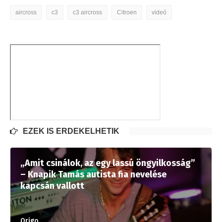
aircross
c3
c3 aircross
Citroen
videó
EZEK IS ÉRDEKELHETIK
„Amit csinálok, az egy lassú öngyilkosság”
– Knapik Tamás autista fia nevelése
kapcsán vallott
Origo