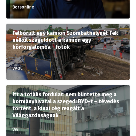
Borsonline
Felborult egy kamion Szombathelynél: Fék
nélkül száguldott a kamion egy
körforgalomba - fotók
VAOL
Itt a totális fordulat: nem büntette meg a
kormányhivatal a szegedi BYD-t – tévedés
történt, a kínai cég reagált a
Világgazdaságnak
VG