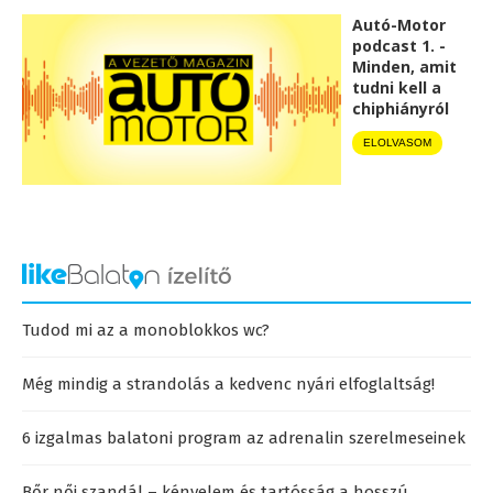
Autó-Motor
podcast 1. -
Minden, amit
tudni kell a
chiphiányról
ELOLVASOM
Tudod mi az a monoblokkos wc?
Még mindig a strandolás a kedvenc nyári elfoglaltság!
6 izgalmas balatoni program az adrenalin szerelmeseinek
Bőr női szandál – kényelem és tartósság a hosszú