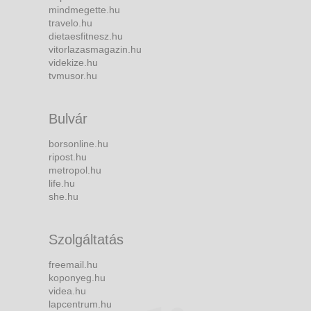
mindmegette.hu
travelo.hu
dietaesfitnesz.hu
vitorlazasmagazin.hu
videkize.hu
tvmusor.hu
Bulvár
borsonline.hu
ripost.hu
metropol.hu
life.hu
she.hu
Szolgáltatás
freemail.hu
koponyeg.hu
videa.hu
lapcentrum.hu