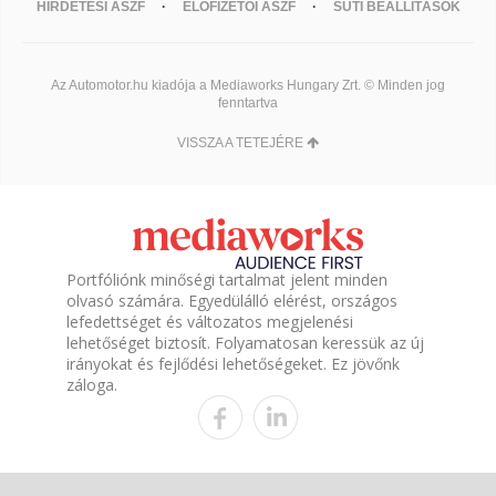
HIRDETÉSI ÁSZF
ELŐFIZETŐI ÁSZF
SÜTI BEÁLLÍTÁSOK
Az Automotor.hu kiadója a Mediaworks Hungary Zrt. © Minden jog
fenntartva
VISSZA A TETEJÉRE
Portfóliónk minőségi tartalmat jelent minden
olvasó számára. Egyedülálló elérést, országos
lefedettséget és változatos megjelenési
lehetőséget biztosít. Folyamatosan keressük az új
irányokat és fejlődési lehetőségeket. Ez jövőnk
záloga.