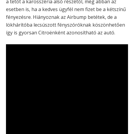
a tetőt a karosszéria alsó részétől, még abban az
esetben is, ha a kedves ügyfél nem fizet be a kétszínű
fényezésre. Hiányoznak az Airbump betétek, de a
lökhárítóba lecsúszott fényszóróknak köszönhetően
így is gyorsan Citroënként azonosítható az autó.