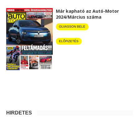
Már kapható az Autó-Motor
2024/Március száma
OLVASSON BELE
ELŐFIZETÉS
HIRDETÉS