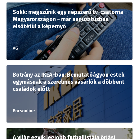
Sokk: megszűnik egy népszerű tv-csatorna
Magyarországon − már augusztusban
elsötétül a képernyő
VG
Botrány az IKEA-ban: Bemutatóágyon estek
egymásnak a szerelmes vásárlók a döbbent
családok előtt
Borsonline
A világ egyik legjobb futballistája óriási