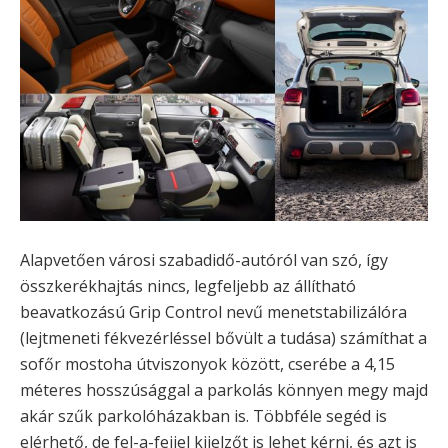
Alapvetően városi szabadidő-autóról van szó, így
összkerékhajtás nincs, legfeljebb az állítható
beavatkozású Grip Control nevű menetstabilizálóra
(lejtmeneti fékvezérléssel bővült a tudása) számíthat a
sofőr mostoha útviszonyok között, cserébe a 4,15
méteres hosszúsággal a parkolás könnyen megy majd
akár szűk parkolóházakban is. Többféle segéd is
elérhető, de fel-a-fejjel kijelzőt is lehet kérni, és azt is