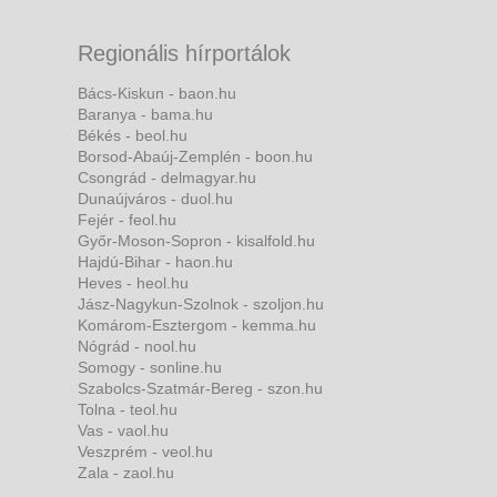
Regionális hírportálok
Bács-Kiskun - baon.hu
Baranya - bama.hu
Békés - beol.hu
Borsod-Abaúj-Zemplén - boon.hu
Csongrád - delmagyar.hu
Dunaújváros - duol.hu
Fejér - feol.hu
Győr-Moson-Sopron - kisalfold.hu
Hajdú-Bihar - haon.hu
Heves - heol.hu
Jász-Nagykun-Szolnok - szoljon.hu
Komárom-Esztergom - kemma.hu
Nógrád - nool.hu
Somogy - sonline.hu
Szabolcs-Szatmár-Bereg - szon.hu
Tolna - teol.hu
Vas - vaol.hu
Veszprém - veol.hu
Zala - zaol.hu