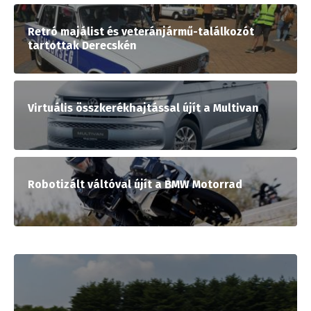
Retró majálist és veteránjármű-találkozót
tartottak Derecskén
Virtuális összkerékhajtással újít a Multivan
Robotizált váltóval újít a BMW Motorrad