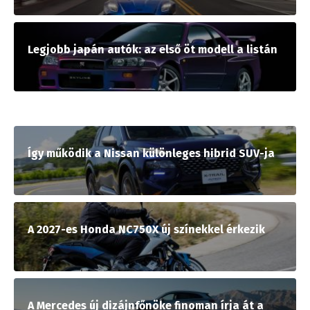
Legjobb japán autók: az első öt modell a listán
Így működik a Nissan különleges hibrid SUV-ja
A 2027-es Honda NC750X új színekkel érkezik
A Mercedes új dizájnfőnöke finoman írja át a