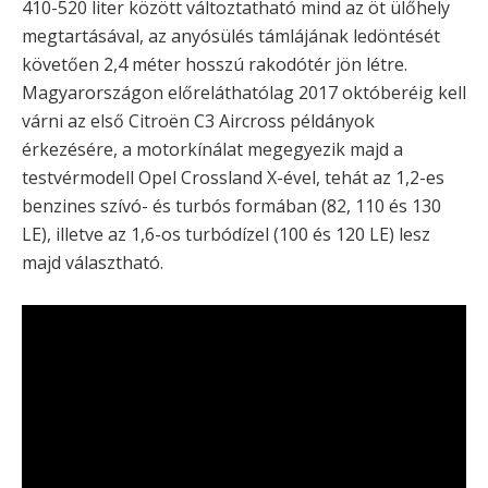
410-520 liter között változtatható mind az öt ülőhely
megtartásával, az anyósülés támlájának ledöntését
követően 2,4 méter hosszú rakodótér jön létre.
Magyarországon előreláthatólag 2017 októberéig kell
várni az első Citroën C3 Aircross példányok
érkezésére, a motorkínálat megegyezik majd a
testvérmodell Opel Crossland X-ével, tehát az 1,2-es
benzines szívó- és turbós formában (82, 110 és 130
LE), illetve az 1,6-os turbódízel (100 és 120 LE) lesz
majd választható.