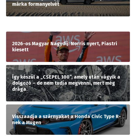
márka formanyelvét
2026-os Magyar Nagydíj: Norris nyert, Piastri
kiesett
Így készül a „CSEPEL 100”, amely után vágyik a
dolgozó – de nem tudja megvenni, mert még
drága
Visszaadja a szárnyakat a Honda Civic Type R-
nek a Mugen