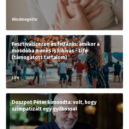
Mindmegette
Fesztiválszezon és felfázás: amikor a
mosdóba menés is kihívás - Life
(támogatott tartalom)
Life
Doszpot Péter kimondta: volt, hogy
szimpatizált egy gyilkossal