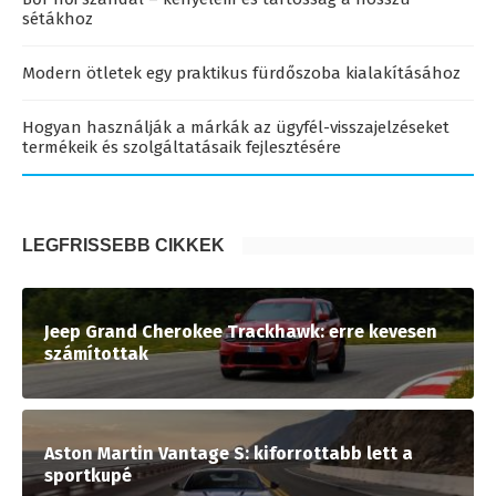
sétákhoz
Modern ötletek egy praktikus fürdőszoba kialakításához
Hogyan használják a márkák az ügyfél-visszajelzéseket
termékeik és szolgáltatásaik fejlesztésére
LEGFRISSEBB CIKKEK
Jeep Grand Cherokee Trackhawk: erre kevesen
számítottak
Aston Martin Vantage S: kiforrottabb lett a
sportkupé