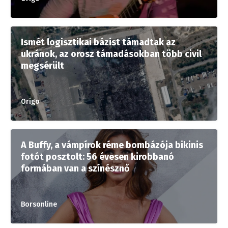
Ismét logisztikai bázist támadtak az
ukránok, az orosz támadásokban több civil
megsérült
Origo
A Buffy, a vámpírok réme bombázója bikinis
fotót posztolt: 56 évesen kirobbanó
formában van a színésznő
Borsonline