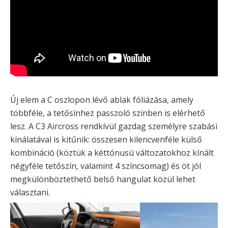
Új elem a C oszlopon lévő ablak fóliázása, amely
többféle, a tetősínhez passzoló színben is elérhető
lesz. A C3 Aircross rendkívül gazdag személyre szabási
kínálatával is kitűnik: összesen kilencvenféle külső
kombináció (köztük a kéttónusú változatokhoz kínált
négyféle tetőszín, valamint 4 színcsomag) és öt jól
megkülönböztethető belső hangulat közül lehet
választani.