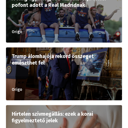
pofont adott a Real Madridnak
Origo
Trump álomhajója rekord összeget
emészthet fel
Origo
Hirtelen szívmegállás: ezek a korai
figyelmeztető jelek