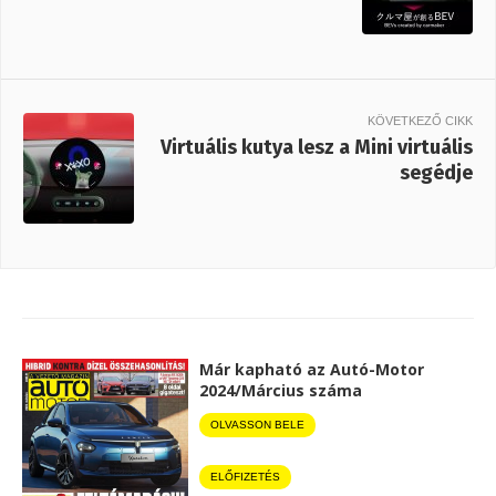
KÖVETKEZŐ CIKK
Virtuális kutya lesz a Mini virtuális
segédje
Már kapható az Autó-Motor
2024/Március száma
OLVASSON BELE
ELŐFIZETÉS