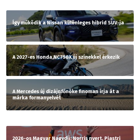
Így működik a Nissan különleges hibrid SUV-ja
A 2027-es Honda NC750X új színekkel érkezik
A Mercedes új dizájnfőnöke finoman írja át a
márka formanyelvét
2026-os Magyar Nagydíj: Norris nyert, Piastri