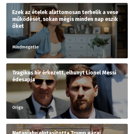
Ezek az ételek alattomosan terhelik a vese
működését, sokan mégis minden nap eszik
őket
Mindmegette
Tragikus hír érkezett, elhunyt Lionel Messi
édesapja
Origo
Netanjahu elutasította Trump gázai