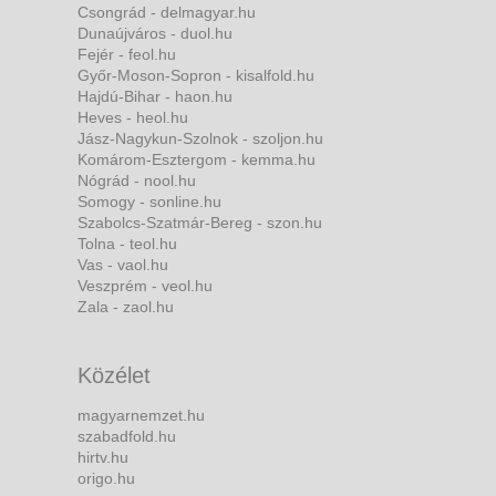
Csongrád - delmagyar.hu
Dunaújváros - duol.hu
Fejér - feol.hu
Győr-Moson-Sopron - kisalfold.hu
Hajdú-Bihar - haon.hu
Heves - heol.hu
Jász-Nagykun-Szolnok - szoljon.hu
Komárom-Esztergom - kemma.hu
Nógrád - nool.hu
Somogy - sonline.hu
Szabolcs-Szatmár-Bereg - szon.hu
Tolna - teol.hu
Vas - vaol.hu
Veszprém - veol.hu
Zala - zaol.hu
Közélet
magyarnemzet.hu
szabadfold.hu
hirtv.hu
origo.hu