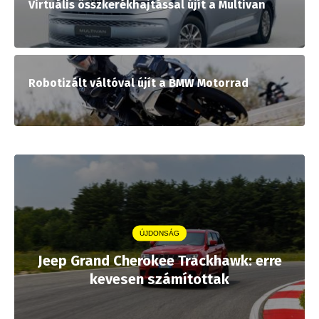
Virtuális összkerékhajtással újít a Multivan
Robotizált váltóval újít a BMW Motorrad
ÚJDONSÁG
Jeep Grand Cherokee Trackhawk: erre
kevesen számítottak