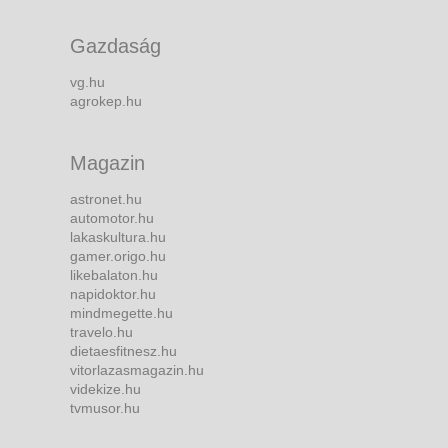
Gazdaság
vg.hu
agrokep.hu
Magazin
astronet.hu
automotor.hu
lakaskultura.hu
gamer.origo.hu
likebalaton.hu
napidoktor.hu
mindmegette.hu
travelo.hu
dietaesfitnesz.hu
vitorlazasmagazin.hu
videkize.hu
tvmusor.hu