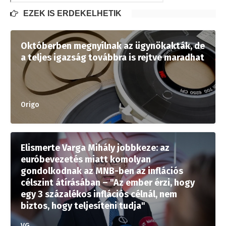
EZEK IS ÉRDEKELHETIK
Októberben megnyílnak az ügynökakták, de
a teljes igazság továbbra is rejtve maradhat
Origo
Elismerte Varga Mihály jobbkeze: az
euróbevezetés miatt komolyan
gondolkodnak az MNB-ben az inflációs
célszint átírásában – "Az ember érzi, hogy
egy 3 százalékos inflációs célnál, nem
biztos, hogy teljesíteni tudja"
VG