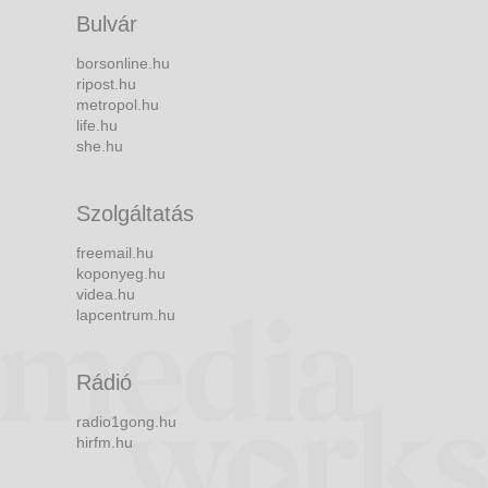
Bulvár
borsonline.hu
ripost.hu
metropol.hu
life.hu
she.hu
Szolgáltatás
freemail.hu
koponyeg.hu
videa.hu
lapcentrum.hu
Rádió
radio1gong.hu
hirfm.hu