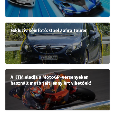
Exkluzív kémfotó: Opel Zafira Tourer
A KTM eladja a MotoGP-versenyeken
használt motorjait, ennyiért vihetőek!