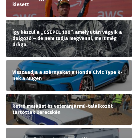
kiesett
Így készül a „CSEPEL 100”, amely után vágyik a
dolgozó – de nem tudja megvenni, mert még
drága
Visszaadja a szárnyakat a Honda Civic Type R-
nek a Mugen
Retró majálist és veteránjármű-találkozót
tartottak Derecskén