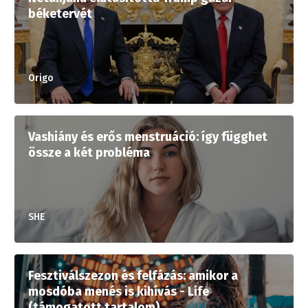
béketervét
Origo
Vashiány és erős menstruáció: így függhet
össze a két probléma
SHE
Fesztiválszezon és felfázás: amikor a
mosdóba menés is kihívás - Life
(támogatott tartalom)