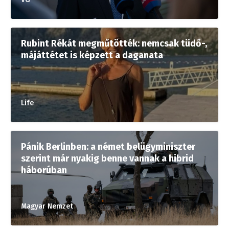
Rubint Rékát megműtötték: nemcsak tüdő-,
májáttétet is képzett a daganata
Life
Pánik Berlinben: a német belügyminiszter
szerint már nyakig benne vannak a hibrid
háborúban
Magyar Nemzet