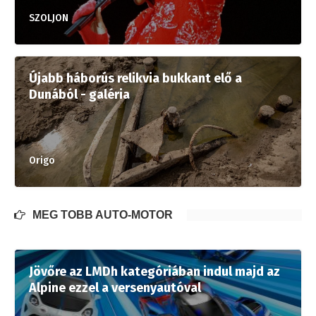
SZOLJON
Újabb háborús relikvia bukkant elő a
Dunából - galéria
Origo
MÉG TÖBB AUTÓ-MOTOR
Jövőre az LMDh kategóriában indul majd az
Alpine ezzel a versenyautóval