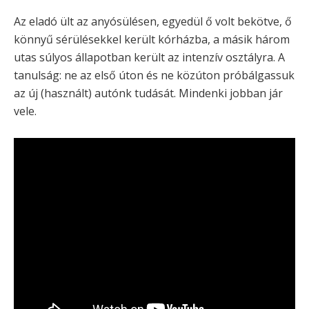
Az eladó ült az anyósülésen, egyedül ő volt bekötve, ő
könnyű sérülésekkel került kórházba, a másik három
utas súlyos állapotban került az intenzív osztályra. A
tanulság: ne az első úton és ne közúton próbálgassuk
az új (használt) autónk tudását. Mindenki jobban jár
vele.