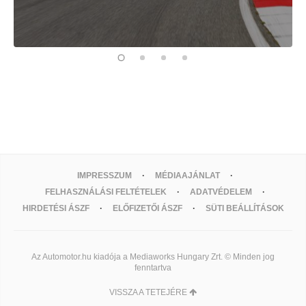
IMPRESSZUM
MÉDIAAJÁNLAT
FELHASZNÁLÁSI FELTÉTELEK
ADATVÉDELEM
HIRDETÉSI ÁSZF
ELŐFIZETŐI ÁSZF
SÜTI BEÁLLÍTÁSOK
Az Automotor.hu kiadója a Mediaworks Hungary Zrt. © Minden jog
fenntartva
VISSZA A TETEJÉRE