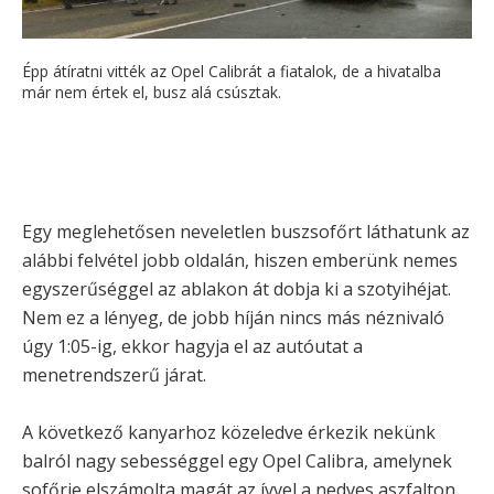
Épp átíratni vitték az Opel Calibrát a fiatalok, de a hivatalba
már nem értek el, busz alá csúsztak.
Egy meglehetősen neveletlen buszsofőrt láthatunk az
alábbi felvétel jobb oldalán, hiszen emberünk nemes
egyszerűséggel az ablakon át dobja ki a szotyihéjat.
Nem ez a lényeg, de jobb híján nincs más néznivaló
úgy 1:05-ig, ekkor hagyja el az autóutat a
menetrendszerű járat.
A következő kanyarhoz közeledve érkezik nekünk
balról nagy sebességgel egy Opel Calibra, amelynek
sofőrje elszámolta magát az ívvel a nedves aszfalton,