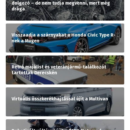
dolgozó – de nem tudja megvenni, mert még
drága
Visszaadja a szárnyakat a Honda Civic Type R-
nek a Mugen
Retró majálist és veteránjármű-találkozót
tartottak Derecskén
Virtuális összkerékhajtással újít a Multivan