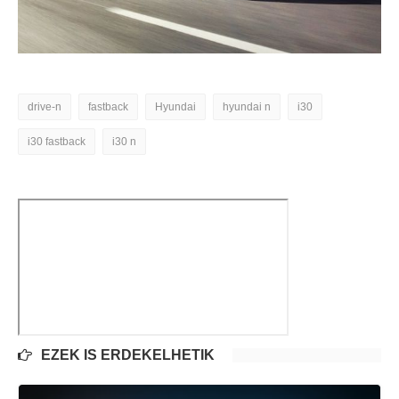
drive-n
fastback
Hyundai
hyundai n
i30
i30 fastback
i30 n
EZEK IS ÉRDEKELHETIK