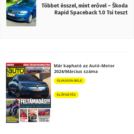
Többet ésszel, mint erővel – Škoda
Rapid Spaceback 1.0 Tsi teszt
Már kapható az Autó-Motor
2024/Március száma
OLVASSON BELE
ELŐFIZETÉS