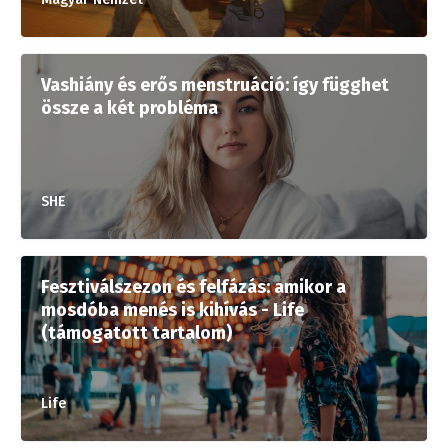
Vashiány és erős menstruáció: így függhet
össze a két probléma
SHE
Fesztiválszezon és felfázás: amikor a
mosdóba menés is kihívás - Life
(támogatott tartalom)
Life