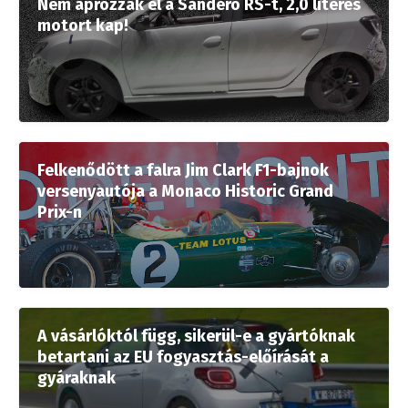
Nem aprózzák el a Sandero RS-t, 2,0 literes
motort kap!
Felkenődött a falra Jim Clark F1-bajnok
versenyautója a Monaco Historic Grand
Prix-n
A vásárlóktól függ, sikerül-e a gyártóknak
betartani az EU fogyasztás-előírását a
gyáraknak