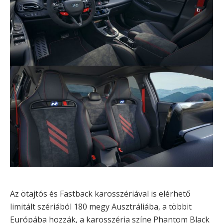
Az ötajtós és Fastback karosszériával is elérhető
limitált szériából 180 megy Ausztráliába, a többit
Európába hozzák, a karosszéria színe Phantom Black