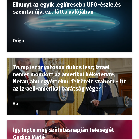
Elhunyt az egyik leghíresebb UFO-észlelés
szemtanúja, ezt látta valójában
Origo
Trump iszonyatosan dühös lesz; Izrael
nemet mondott az amerikai béketervre,
Netanjahu egyértelmű feltételt szabott - itt
az izraeli-amerikai barátság vége?
VG
Így lepte meg születésnapján feleségét
Gudics Máté