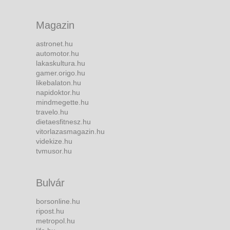
Magazin
astronet.hu
automotor.hu
lakaskultura.hu
gamer.origo.hu
likebalaton.hu
napidoktor.hu
mindmegette.hu
travelo.hu
dietaesfitnesz.hu
vitorlazasmagazin.hu
videkize.hu
tvmusor.hu
Bulvár
borsonline.hu
ripost.hu
metropol.hu