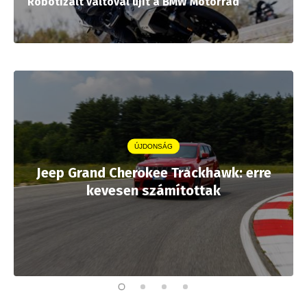
Robotizált váltóval újít a BMW Motorrad
ÚJDONSÁG
Jeep Grand Cherokee Trackhawk: erre
kevesen számítottak