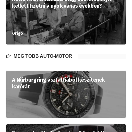
kellett fizetni a nyolcvanas években?
Origo
MÉG TÖBB AUTÓ-MOTOR
A Nürburgring aszfaltjából készítenek
karórát