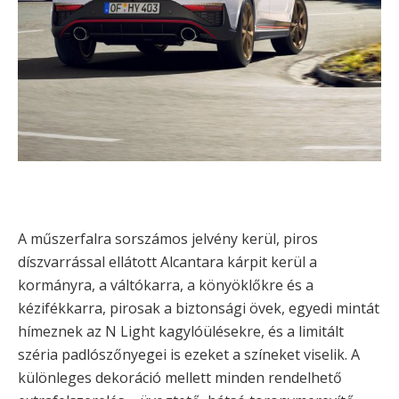
A műszerfalra sorszámos jelvény kerül, piros
díszvarrással ellátott Alcantara kárpit kerül a
kormányra, a váltókarra, a könyöklőkre és a
kézifékkarra, pirosak a biztonsági övek, egyedi mintát
hímeznek az N Light kagylóülésekre, és a limitált
széria padlószőnyegei is ezeket a színeket viselik. A
különleges dekoráció mellett minden rendelhető