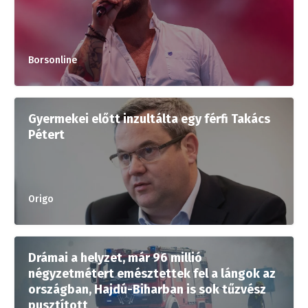
Borsonline
Gyermekei előtt inzultálta egy férfi Takács
Pétert
Origo
Drámai a helyzet, már 96 millió
négyzetmétert emésztettek fel a lángok az
országban, Hajdú-Biharban is sok tűzvész
pusztított