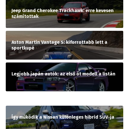
Jeep Grand Cherokee Trackhawk: erre kevesen
számítottak
Aston Martin Vantage S: kiforrottabb lett a
sportkupé
Legjobb japán autók: az első öt modell a listán
Így működik a Nissan különleges hibrid SUV-ja