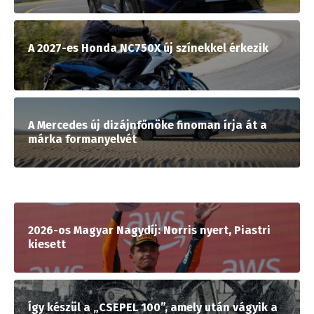
A 2027-es Honda NC750X új színekkel érkezik
A Mercedes új dizájnfőnöke finoman írja át a
márka formanyelvét
2026-os Magyar Nagydíj: Norris nyert, Piastri
kiesett
Így készül a „CSEPEL 100”, amely után vágyik a