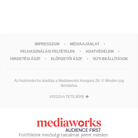
IMPRESSZUM
MÉDIAAJÁNLAT
FELHASZNÁLÁSI FELTÉTELEK
ADATVÉDELEM
HIRDETÉSI ÁSZF
ELŐFIZETŐI ÁSZF
SÜTI BEÁLLÍTÁSOK
Az Automotor.hu kiadója a Mediaworks Hungary Zrt. © Minden jog
fenntartva
VISSZA A TETEJÉRE
Portfóliónk minőségi tartalmat jelent minden