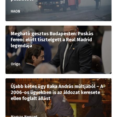
HAON
Megható gesztus Budapesten: Puskás
Ferenc előtt tisztelgett a Real Madrid
legendája
Origo
Újabb kétes ügy Baka András múltjából – A
2006-os ügyekben is az áldozat keresete
ellen foglalt állást
Magyar Nemzet