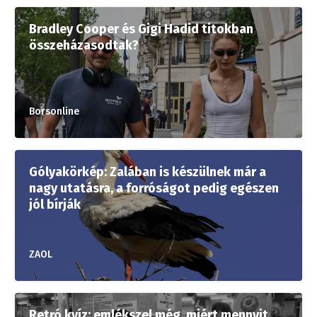
Bradley Cooper és Gigi Hadid titokban
összeházasodtak?
Borsonline
Gólyakörkép: Zalában is készülnek már a
nagy utatásra, a forróságot pedig egészen
jól bírják
ZAOL
Retró kvíz: emlékszel még, miért mennyit