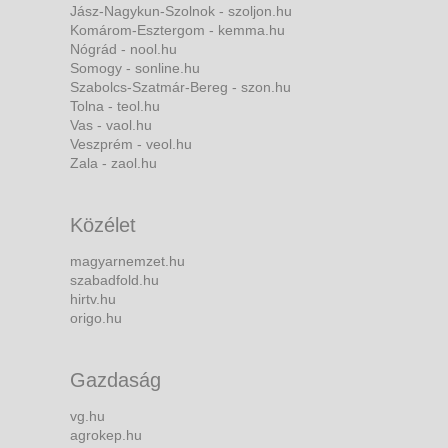
Jász-Nagykun-Szolnok - szoljon.hu
Komárom-Esztergom - kemma.hu
Nógrád - nool.hu
Somogy - sonline.hu
Szabolcs-Szatmár-Bereg - szon.hu
Tolna - teol.hu
Vas - vaol.hu
Veszprém - veol.hu
Zala - zaol.hu
Közélet
magyarnemzet.hu
szabadfold.hu
hirtv.hu
origo.hu
Gazdaság
vg.hu
agrokep.hu