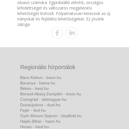
olvasó számára. Egyedülálló elérést, országos
lefedettséget és változatos megjelenési
lehetőséget biztosít. Folyamatosan keressük az új
irányokat és fejlődési lehetőségeket. Ez jövőnk
záloga.
Regionális hírportálok
Bács-Kiskun - baon.hu
Baranya - bama.hu
Békés - beol.hu
Borsod-Abaúj-Zemplén - boon.hu
Csongrád - delmagyar.hu
Dunaújváros - duol.hu
Fejér - feol.hu
Győr-Moson-Sopron - kisalfold.hu
Hajdú-Bihar - haon.hu
Heves - heol.hu