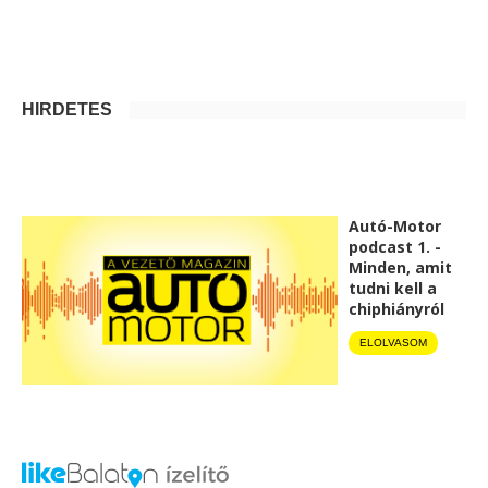
HIRDETÉS
Autó-Motor
podcast 1. -
Minden, amit
tudni kell a
chiphiányról
ELOLVASOM