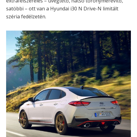
extrafelszerelés – üvegtető, hátsó toronymerevítő,
satöbbi – ott van a Hyundai i30 N Drive-N limitált
széria fedélzetén.