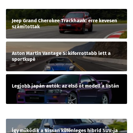
Jeep Grand Cherokee Trackhawk: erre kevesen
számítottak
Aston Martin Vantage S: kiforrottabb lett a
sportkupé
Legjobb japán autók: az első öt modell a listán
Így működik a Nissan különleges hibrid SUV-ja