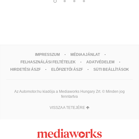
IMPRESSZUM
MÉDIAAJÁNLAT
FELHASZNÁLÁSI FELTÉTELEK
ADATVÉDELEM
HIRDETÉSI ÁSZF
ELŐFIZETŐI ÁSZF
SÜTI BEÁLLÍTÁSOK
Az Automotor.hu kiadója a Mediaworks Hungary Zrt. © Minden jog
fenntartva
VISSZA A TETEJÉRE