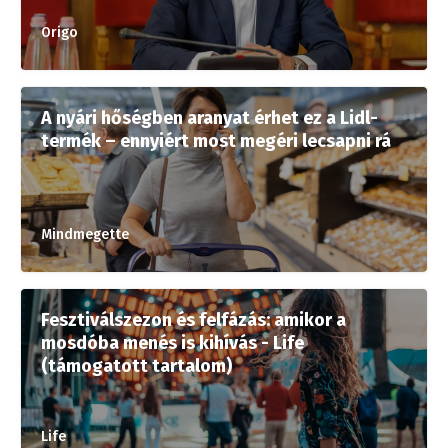
Origo
A nyári hőségben aranyat érhet ez a Lidl-
termék – ennyiért most megéri lecsapni rá
Mindmegette
Fesztiválszezon és felfázás: amikor a
mosdóba menés is kihívás - Life
(támogatott tartalom)
Life