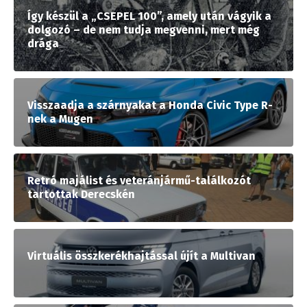
Így készül a „CSEPEL 100”, amely után vágyik a
dolgozó – de nem tudja megvenni, mert még
drága
Visszaadja a szárnyakat a Honda Civic Type R-
nek a Mugen
Retró majálist és veteránjármű-találkozót
tartottak Derecskén
Virtuális összkerékhajtással újít a Multivan