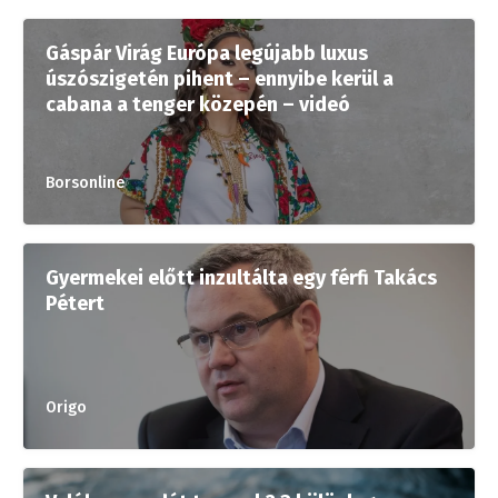
Gáspár Virág Európa legújabb luxus
úszószigetén pihent – ennyibe kerül a
cabana a tenger közepén – videó
Borsonline
Gyermekei előtt inzultálta egy férfi Takács
Pétert
Origo