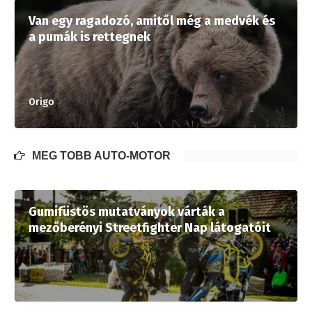
Van egy ragadozó, amitől még a medvék és
a pumák is rettegnek
Origo
MÉG TÖBB AUTÓ-MOTOR
Gumifüstös mutatványok várták a
mezőberényi Streetfighter Nap látogatóit