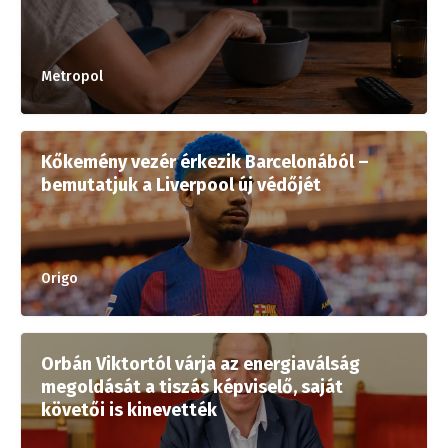
Metropol
Kőkemény vezér érkezik Barcelonából –
bemutatjuk a Liverpool új védőjét
Origo
Orbán Viktortól várja az energiaválság
megoldását a tiszás képviselő, saját
követői is kinevették