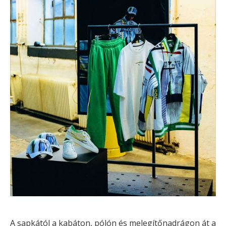
A sapkától a kabáton, pólón és melegítőnadrágon át a