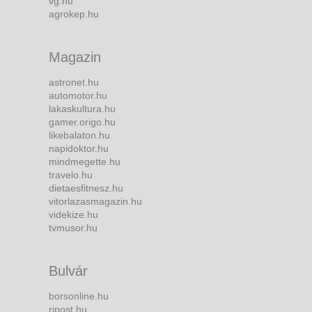
vg.hu
agrokep.hu
Magazin
astronet.hu
automotor.hu
lakaskultura.hu
gamer.origo.hu
likebalaton.hu
napidoktor.hu
mindmegette.hu
travelo.hu
dietaesfitnesz.hu
vitorlazasmagazin.hu
videkize.hu
tvmusor.hu
Bulvár
borsonline.hu
ripost.hu