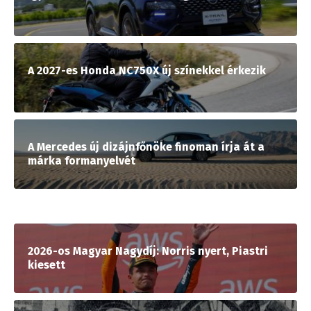
A 2027-es Honda NC750X új színekkel érkezik
A Mercedes új dizájnfőnöke finoman írja át a
márka formanyelvét
2026-os Magyar Nagydíj: Norris nyert, Piastri
kiesett