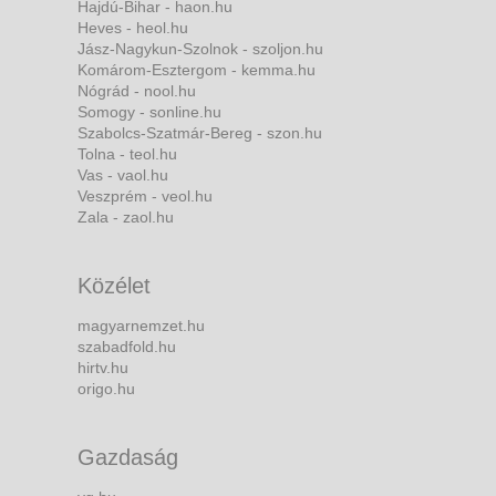
Hajdú-Bihar - haon.hu
Heves - heol.hu
Jász-Nagykun-Szolnok - szoljon.hu
Komárom-Esztergom - kemma.hu
Nógrád - nool.hu
Somogy - sonline.hu
Szabolcs-Szatmár-Bereg - szon.hu
Tolna - teol.hu
Vas - vaol.hu
Veszprém - veol.hu
Zala - zaol.hu
Közélet
magyarnemzet.hu
szabadfold.hu
hirtv.hu
origo.hu
Gazdaság