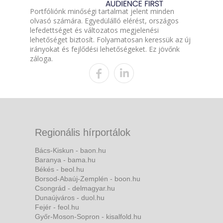
Portfóliónk minőségi tartalmat jelent minden
olvasó számára. Egyedülálló elérést, országos
lefedettséget és változatos megjelenési
lehetőséget biztosít. Folyamatosan keressük az új
irányokat és fejlődési lehetőségeket. Ez jövőnk
záloga.
Regionális hírportálok
Bács-Kiskun - baon.hu
Baranya - bama.hu
Békés - beol.hu
Borsod-Abaúj-Zemplén - boon.hu
Csongrád - delmagyar.hu
Dunaújváros - duol.hu
Fejér - feol.hu
Győr-Moson-Sopron - kisalfold.hu