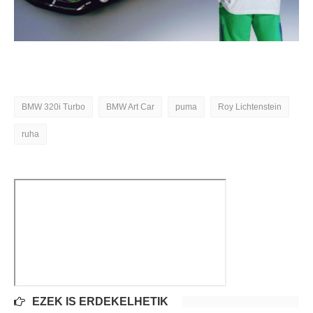
BMW 320i Turbo
BMW Art Car
puma
Roy Lichtenstein
ruha
EZEK IS ÉRDEKELHETIK