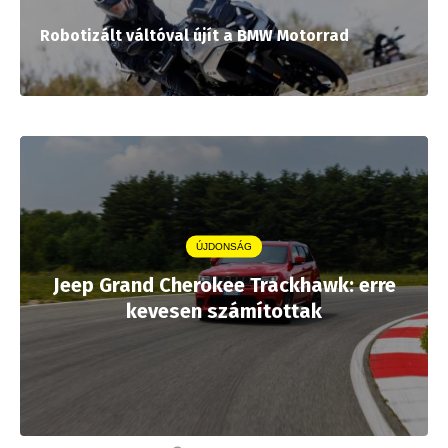
Robotizált váltóval újít a BMW Motorrad
ÚJDONSÁG
Jeep Grand Cherokee Trackhawk: erre
kevesen számítottak