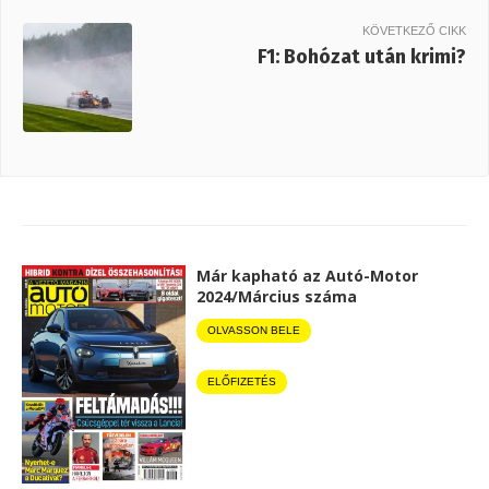
KÖVETKEZŐ CIKK
F1: Bohózat után krimi?
Már kapható az Autó-Motor
2024/Március száma
OLVASSON BELE
ELŐFIZETÉS