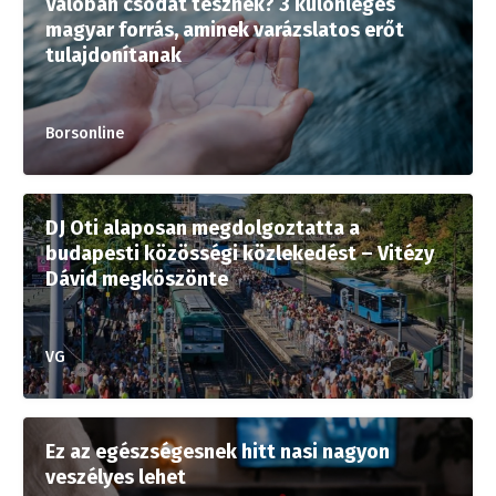
Valóban csodát tesznek? 3 különleges
magyar forrás, aminek varázslatos erőt
tulajdonítanak
Borsonline
DJ Oti alaposan megdolgoztatta a
budapesti közösségi közlekedést – Vitézy
Dávid megköszönte
VG
Ez az egészségesnek hitt nasi nagyon
veszélyes lehet