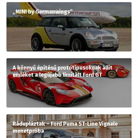
„MINI by Germanwings”
A könnyű építésű prototípusoknak állít
emléket a legújabb limitált Ford GT
Rádupláztak – Ford Puma ST-Line Vignale
menetpróba