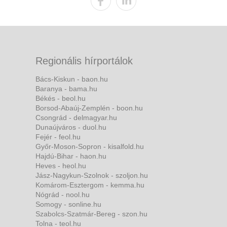
Regionális hírportálok
Bács-Kiskun - baon.hu
Baranya - bama.hu
Békés - beol.hu
Borsod-Abaúj-Zemplén - boon.hu
Csongrád - delmagyar.hu
Dunaújváros - duol.hu
Fejér - feol.hu
Győr-Moson-Sopron - kisalfold.hu
Hajdú-Bihar - haon.hu
Heves - heol.hu
Jász-Nagykun-Szolnok - szoljon.hu
Komárom-Esztergom - kemma.hu
Nógrád - nool.hu
Somogy - sonline.hu
Szabolcs-Szatmár-Bereg - szon.hu
Tolna - teol.hu