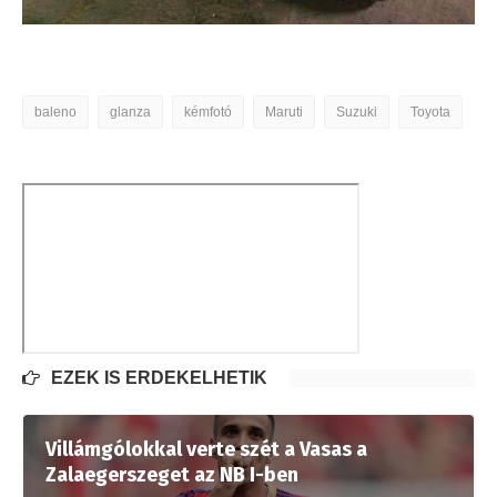
baleno
glanza
kémfotó
Maruti
Suzuki
Toyota
EZEK IS ÉRDEKELHETIK
Villámgólokkal verte szét a Vasas a
Zalaegerszeget az NB I-ben