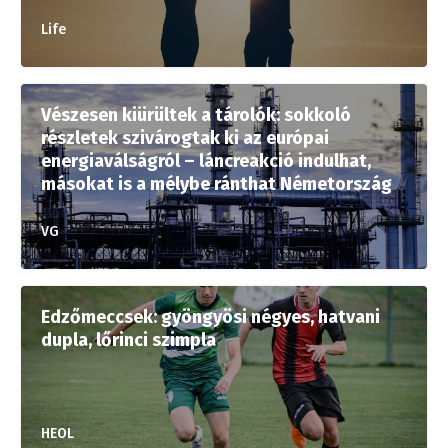
Life
Vészesen kiürültek a tárolók: sokkoló
részletek szivárogtak ki az európai
energiaválságról – láncreakció indulhat,
másokat is a mélybe ránthat Németország
VG
Edzőmeccsek: gyöngyösi négyes, hatvani
dupla, lőrinci szimpla
HEOL