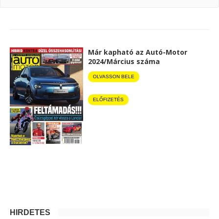
Már kapható az Autó-Motor
2024/Március száma
OLVASSON BELE
ELŐFIZETÉS
HIRDETÉS