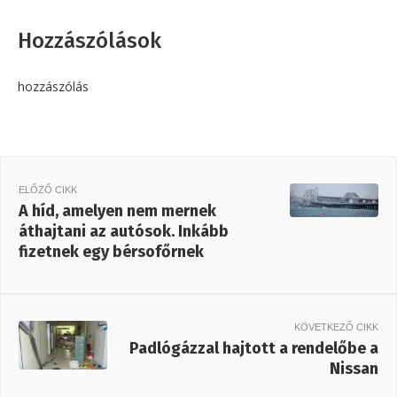
Hozzászólások
hozzászólás
ELŐZŐ CIKK
A híd, amelyen nem mernek
áthajtani az autósok. Inkább
fizetnek egy bérsofőrnek
KÖVETKEZŐ CIKK
Padlógázzal hajtott a rendelőbe a
Nissan