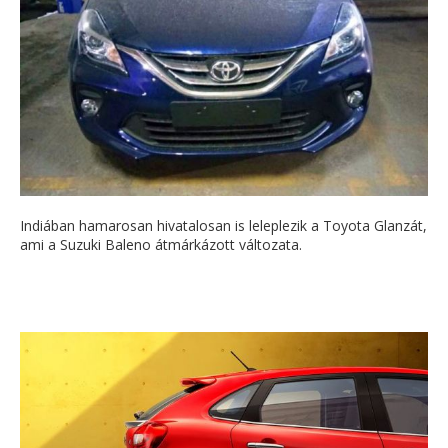
Indiában hamarosan hivatalosan is leleplezik a Toyota Glanzát,
ami a Suzuki Baleno átmárkázott változata.