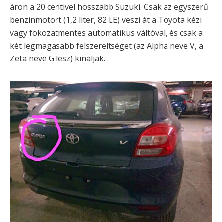
áron a 20 centivel hosszabb Suzuki. Csak az egyszerű
benzinmotort (1,2 liter, 82 LE) veszi át a Toyota kézi
vagy fokozatmentes automatikus váltóval, és csak a
két legmagasabb felszereltséget (az Alpha neve V, a
Zeta neve G lesz) kínálják.