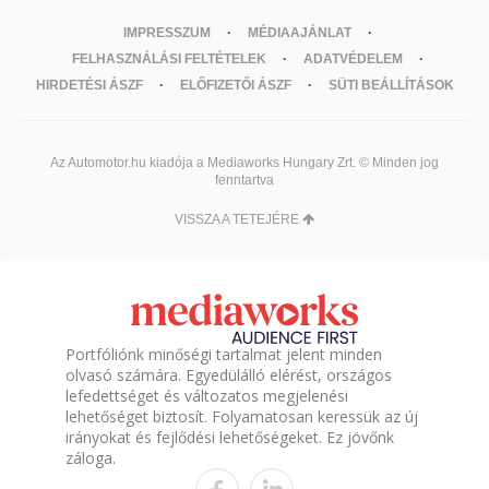
IMPRESSZUM
MÉDIAAJÁNLAT
FELHASZNÁLÁSI FELTÉTELEK
ADATVÉDELEM
HIRDETÉSI ÁSZF
ELŐFIZETŐI ÁSZF
SÜTI BEÁLLÍTÁSOK
Az Automotor.hu kiadója a Mediaworks Hungary Zrt. © Minden jog
fenntartva
VISSZA A TETEJÉRE
Portfóliónk minőségi tartalmat jelent minden
olvasó számára. Egyedülálló elérést, országos
lefedettséget és változatos megjelenési
lehetőséget biztosít. Folyamatosan keressük az új
irányokat és fejlődési lehetőségeket. Ez jövőnk
záloga.