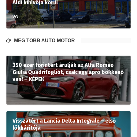
Aldi kihívója körül
VG
MÉG TÖBB AUTÓ-MOTOR
350 ezer forintért árulják az Alfa Romeo
Giulia Quadrifogliót, csak egy apró bökkenő
van! – KÉPEK
Visszatért a Lancia Delta Integrale – első
lökhárítója