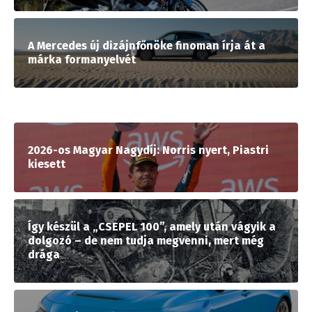
A Mercedes új dizájnfőnöke finoman írja át a
márka formanyelvét
2026-os Magyar Nagydíj: Norris nyert, Piastri
kiesett
Így készül a „CSEPEL 100”, amely után vágyik a
dolgozó – de nem tudja megvenni, mert még
drága