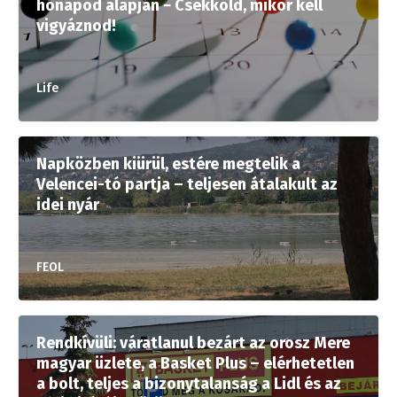
hónapod alapján − Csekkold, mikor kell
vigyáznod!
Life
Napközben kiürül, estére megtelik a
Velencei-tó partja – teljesen átalakult az
idei nyár
FEOL
Rendkívüli: váratlanul bezárt az orosz Mere
magyar üzlete, a Basket Plus – elérhetetlen
a bolt, teljes a bizonytalanság a Lidl és az