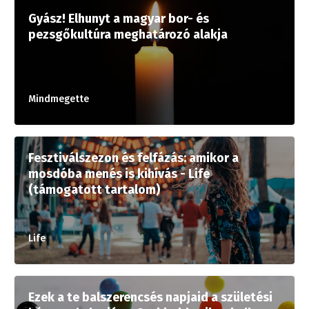
Gyász! Elhunyt a magyar bor- és
pezsgőkultúra meghatározó alakja
Mindmegette
Fesztiválszezon és felfázás: amikor a
mosdóba menés is kihívás - Life
(támogatott tartalom)
Life
Ezek a te balszerencsés napjaid a születési