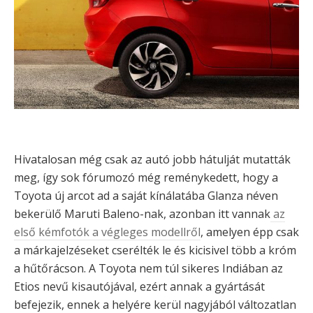
Hivatalosan még csak az autó jobb hátulját mutatták
meg, így sok fórumozó még reménykedett, hogy a
Toyota új arcot ad a saját kínálatába Glanza néven
bekerülő Maruti Baleno-nak, azonban itt vannak
az
első kémfotók a végleges modellről
, amelyen épp csak
a márkajelzéseket cserélték le és kicisivel több a króm
a hűtőrácson. A Toyota nem túl sikeres Indiában az
Etios nevű kisautójával, ezért annak a gyártását
befejezik, ennek a helyére kerül nagyjából változatlan