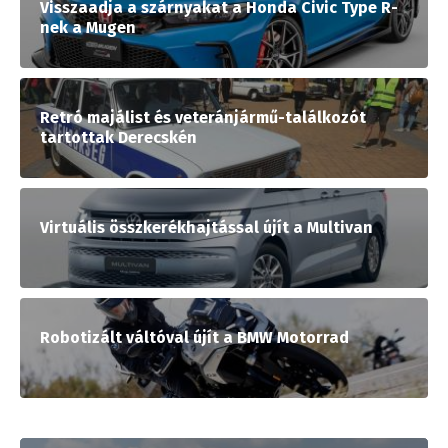
Visszaadja a szárnyakat a Honda Civic Type R-
nek a Mugen
Retró majálist és veteránjármű-találkozót
tartottak Derecskén
Virtuális összkerékhajtással újít a Multivan
Robotizált váltóval újít a BMW Motorrad