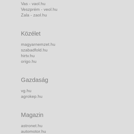
Vas - vaol.hu
Veszprém - veol.hu
Zala - zaol.hu
Közélet
magyarnemzet.hu
szabadfold.hu
hirtv.hu
origo.hu
Gazdaság
vg.hu
agrokep.hu
Magazin
astronet.hu
automotor.hu