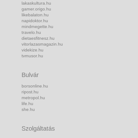
lakaskultura.hu
gamer.origo.hu
likebalaton.hu
napidoktor.hu
mindmegette.hu
travelo.hu
dietaesfitnesz.hu
vitorlazasmagazin.hu
videkize.hu
tvmusor.hu
Bulvár
borsonline.hu
ripost.hu
metropol.hu
life.hu
she.hu
Szolgáltatás