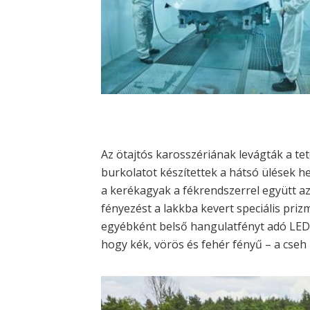
Az ötajtós karosszériának levágták a tet
burkolatot készítettek a hátsó ülések hel
a kerékagyak a fékrendszerrel együtt a
fényezést a lakkba kevert speciális priz
egyébként belső hangulatfényt adó LED-es
hogy kék, vörös és fehér fényű – a cseh z