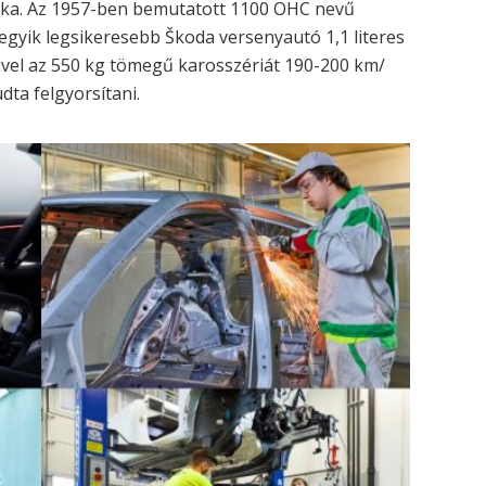
unka. Az 1957-ben bemutatott 1100 OHC nevű
 egyik legsikeresebb Škoda versenyautó 1,1 literes
mivel az 550 kg tömegű karosszériát 190-200 km/
dta felgyorsítani.