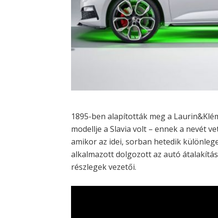
1895-ben alapították meg a Laurin&Klé
modellje a Slavia volt – ennek a nevét 
amikor az idei, sorban hetedik különleg
alkalmazott dolgozott az autó átalakítá
részlegek vezetői.