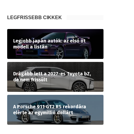
LEGFRISSEBB CIKKEK
Legjobb japán autók: az első öt
modell a listán
Drágább lett a 2027-es Toyota bZ,
de nem frissült
A Porsche 911 GT2 RS rekordára
elérte az egymillió dollárt