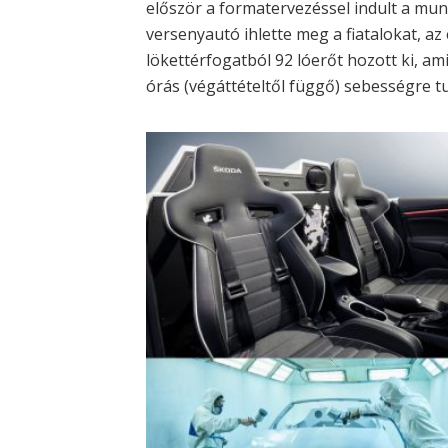
először a formatervezéssel indult a m
versenyautó ihlette meg a fiatalokat, az
lökettérfogatból 92 lóerőt hozott ki, a
órás (végáttételtől függő) sebességre tu