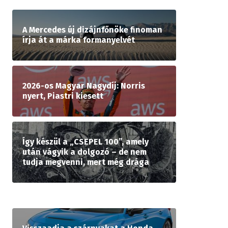
A Mercedes új dizájnfőnöke finoman
írja át a márka formanyelvét
2026-os Magyar Nagydíj: Norris
nyert, Piastri kiesett
Így készül a „CSEPEL 100”, amely
után vágyik a dolgozó – de nem
tudja megvenni, mert még drága