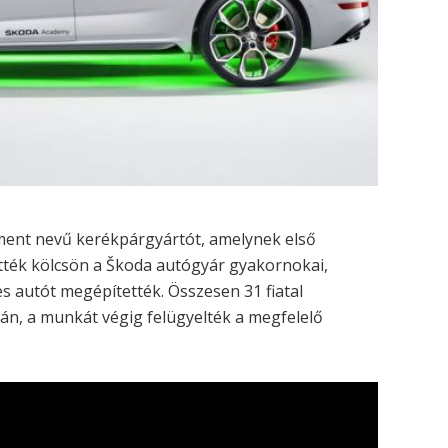
ment nevű kerékpárgyártót, amelynek első
vették kölcsön a Škoda autógyár gyakornokai,
es autót megépítették. Összesen 31 fiatal
sán, a munkát végig felügyelték a megfelelő