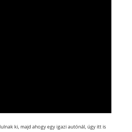
ulnak ki, majd ahogy egy igazi autónál, úgy itt is