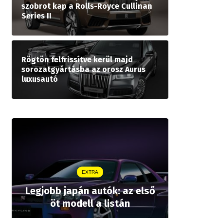
szobrot kap a Rolls-Royce Cullinan
Series II
Rögtön felfrissítve kerül majd
sorozatgyártásba az orosz Aurus
luxusautó
EXTRA
Legjobb japán autók: az első
Drágább 
öt modell a listán
bZ,