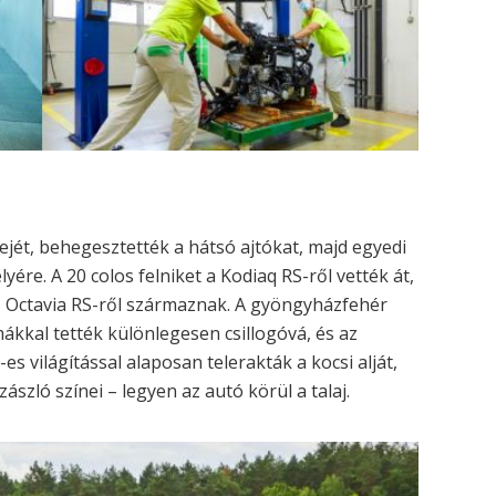
ejét, behegesztették a hátsó ajtókat, majd egyedi
yére. A 20 colos felniket a Kodiaq RS-ről vették át,
z Octavia RS-ről származnak. A gyöngyházfehér
mákkal tették különlegesen csillogóvá, és az
 világítással alaposan telerakták a kocsi alját,
ászló színei – legyen az autó körül a talaj.