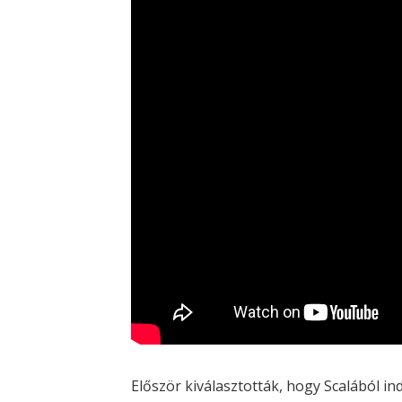
Először kiválasztották, hogy Scalából ind