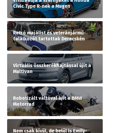
Visszaadja a szárnyakat a Honda
Civic Type R-nek a Mugen
Retró majálist és veteránjármű-
találkozót tartottak Derecskén
Virtuális összkerékhajtással újít a
Multivan
Robotizált váltóval újít a BMW
Motorrad
Nem csak kívül, de belül is Emily-