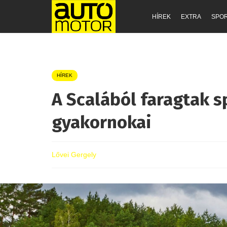
HÍREK
EXTRA
SPO
HÍREK
A Scalából faragtak s
gyakornokai
Lővei Gergely