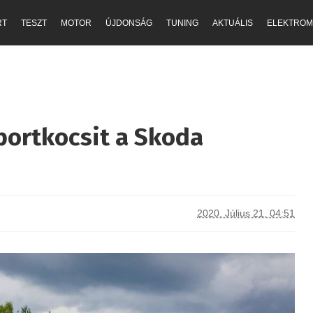
RT
TESZT
MOTOR
ÚJDONSÁG
TUNING
AKTUÁLIS
ELEKTROM
portkocsit a Skoda
2020. Július 21. 04:51