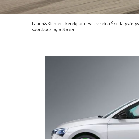
Laurin&Klément kerékpár nevét viseli a Škoda gyár g
sportkocsija, a Slavia.