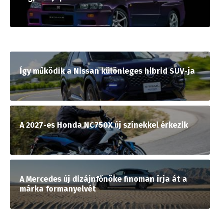
Így működik a Nissan különleges hibrid SUV-ja
A 2027-es Honda NC750X új színekkel érkezik
A Mercedes új dizájnfőnöke finoman írja át a
márka formanyelvét