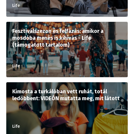
Life
Fesztiválszezon és felfázás: amikor a
mosdóba menés is kihívás - Life
(támogatott tartalom)
Life
Kimosta a turkálóban vett ruhát, totál
ledöbbent: VIDEÓN mutatta meg, mit látott
Life