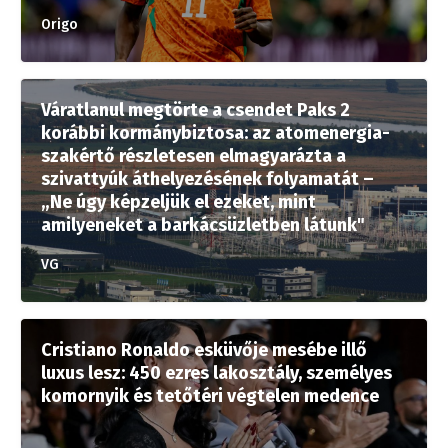
Origo
Váratlanul megtörte a csendet Paks 2
korábbi kormánybiztosa: az atomenergia-
szakértő részletesen elmagyarázta a
szivattyúk áthelyezésének folyamatát –
„Ne úgy képzeljük el ezeket, mint
amilyeneket a barkácsüzletben látunk"
VG
Cristiano Ronaldo esküvője mesébe illő
luxus lesz: 450 ezres lakosztály, személyes
komornyik és tetőtéri végtelen medence