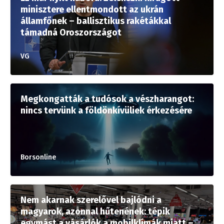
minisztere ellentmondott az ukrán
államfőnek – ballisztikus rakétákkal
támadná Oroszországot
VG
Megkongatták a tudósok a vészharangot:
nincs tervünk a földönkívüliek érkezésére
Borsonline
Nem akarnak szerelővel bajlódni a
magyarok, azonnal hűtenének: tépik
egymást a vásárlók a mobilklímák miatt –