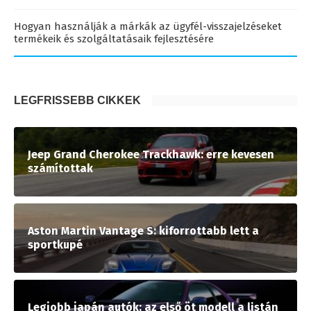
Hogyan használják a márkák az ügyfél-visszajelzéseket
termékeik és szolgáltatásaik fejlesztésére
LEGFRISSEBB CIKKEK
Jeep Grand Cherokee Trackhawk: erre kevesen
számítottak
Aston Martin Vantage S: kiforrottabb lett a
sportkupé
Legjobb japán autók: az első öt modell a listán