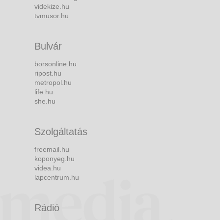
videkize.hu
tvmusor.hu
Bulvár
borsonline.hu
ripost.hu
metropol.hu
life.hu
she.hu
Szolgáltatás
freemail.hu
koponyeg.hu
videa.hu
lapcentrum.hu
Rádió