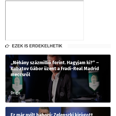
EZEK IS ÉRDEKELHETIK
„Néhány százmillió forint. Hagyjam ki?” –
Kubatov Gábor üzent a Fradi-Real Madrid
meccsről
Origo
Ez már nyílt háború: Zelenszki kirúgott