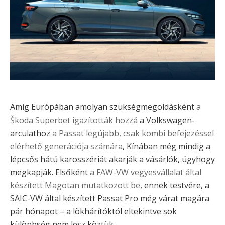
Amíg Európában amolyan szükségmegoldásként
a
Škoda Superbet igazították hozzá
a Volkswagen-
arculathoz
a Passat legújabb, csak kombi befejezéssel
elérhető generációja számára
, Kínában még mindig a
lépcsős hátú karosszériát akarják a vásárlók, úgyhogy
megkapják. Elsőként
a FAW-VW vegyesvállalat által
készített Magotan mutatkozott be
, ennek testvére, a
SAIC-VW által készített Passat Pro még várat magára
pár hónapot – a lökhárítóktól eltekintve sok
különbség nem lesz köztük.