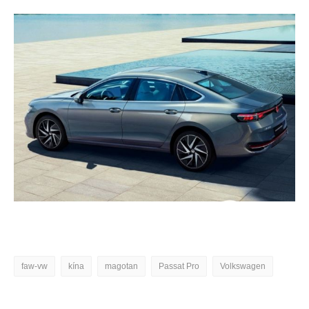
faw-vw
kína
magotan
Passat Pro
Volkswagen