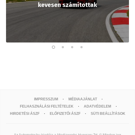
kevesen számítottak
IMPRESSZUM
MÉDIAAJÁNLAT
FELHASZNÁLÁSI FELTÉTELEK
ADATVÉDELEM
HIRDETÉSI ÁSZF
ELŐFIZETŐI ÁSZF
SÜTI BEÁLLÍTÁSOK
Az Automotor.hu kiadója a Mediaworks Hungary Zrt. © Minden jog