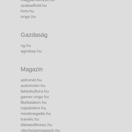
szabadfold.hu
hirtv.hu
origo.hu
Gazdaság
vg.hu
agrokep.hu
Magazin
astronet.hu
automotor.hu
lakaskultura.hu
gamer.origo.hu
likebalaton.hu
napidoktor.hu
mindmegette.hu
travelo.hu
dietaesfitnesz.hu
vitorlazasmagazin.hu