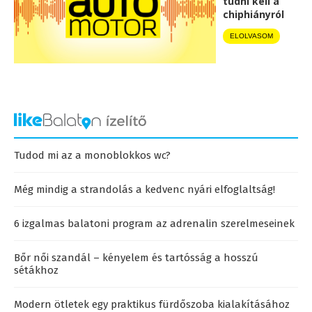
tudni kell a
chiphiányról
ELOLVASOM
Tudod mi az a monoblokkos wc?
Még mindig a strandolás a kedvenc nyári elfoglaltság!
6 izgalmas balatoni program az adrenalin szerelmeseinek
Bőr női szandál – kényelem és tartósság a hosszú
sétákhoz
Modern ötletek egy praktikus fürdőszoba kialakításához