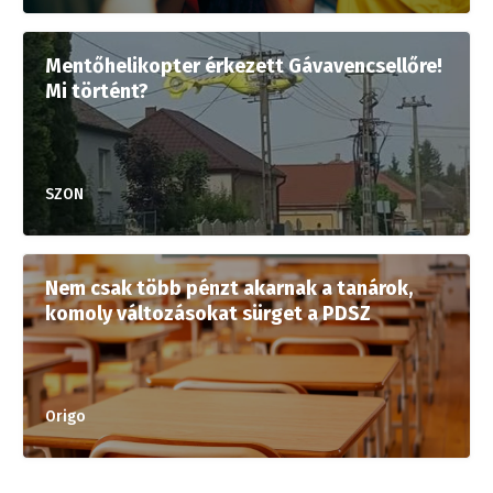
Mentőhelikopter érkezett Gávavencsellőre!
Mi történt?
SZON
Nem csak több pénzt akarnak a tanárok,
komoly változásokat sürget a PDSZ
Origo