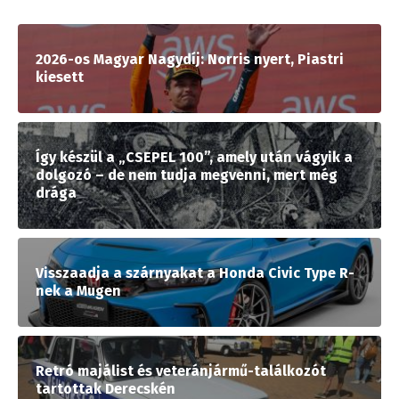
2026-os Magyar Nagydíj: Norris nyert, Piastri
kiesett
Így készül a „CSEPEL 100”, amely után vágyik a
dolgozó – de nem tudja megvenni, mert még
drága
Visszaadja a szárnyakat a Honda Civic Type R-
nek a Mugen
Retró majálist és veteránjármű-találkozót
tartottak Derecskén