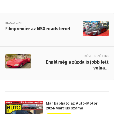
ELŐZŐ CIKK
Filmpremier az NSX roadsterrel
KÖVETKEZŐ CIKK
Ennél még a zúzda is jobb lett
volna…
Már kapható az Autó-Motor
2024/Március száma