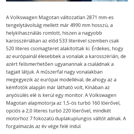
A Volkswagen Magotan változatlan 2871 mm-es
tengelytávolság mellett már 4990 mm hosszú, a
helykihasználás romlott, hiszen a nagyobb
karosszériában az előd 533 literével szemben csak
520 literes csomagteret alakítottak ki. Érdekes, hogy
az európainál élesebbek a vonalak a karosszérián, de
azért felismerhetően ugyanannak a családnak a
tagjait látjuk. A műszerfal nagy vonalakban
megegyezik az európai modelléval, de ahogy az a
kémfotók alapján már látható volt, Kínában az
anyósülés elé is kerül egy monitor. A Volkswagen
Magotan alapmotorja az 1,5-ös turbó 160 lóerővel,
opciós a 2,0 literes turbó 220 lóerővel, mindkét
motorhoz 7 fokozatú duplakuplungos váltót adnak. A
forgalmazás az év vége felé indul.