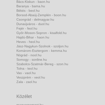
Bács-Kiskun - baon.hu
Baranya - bama.hu
Békés - beol.hu
Borsod-Abaúj-Zemplén - boon.hu
Csongrád - delmagyar.hu
Dunaújváros - duol.hu
Fejér - feol.hu
Győr-Moson-Sopron - kisalfold.hu
Hajdú-Bihar - haon.hu
Heves - heol.hu
Jász-Nagykun-Szolnok - szoljon.hu
Komárom-Esztergom - kemma.hu
Nógrád - nool.hu
Somogy - sonline.hu
Szabolcs-Szatmár-Bereg - szon.hu
Tolna - teol.hu
Vas - vaol.hu
Veszprém - veol.hu
Zala - zaol.hu
Közélet
magyarnemzet.hu