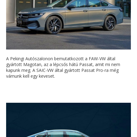
A Pekingi Autószalonon bemutatkozott a FAW-VW által
gyártott Magotan, az a lépcsős hátú Passat, amit mi nem
kapunk meg. A SAIC-VW által gyártott Passat Pro-ra még
várnunk kell egy keveset.