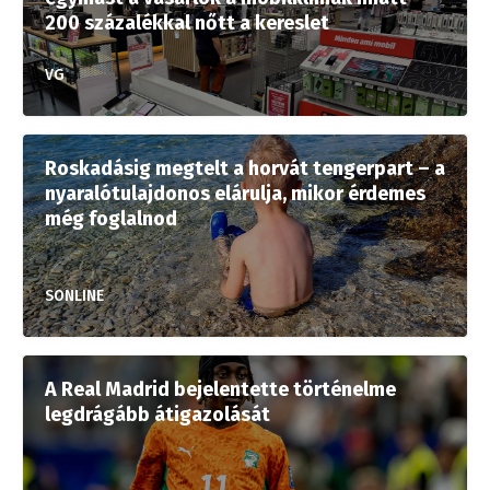
200 százalékkal nőtt a kereslet
VG
Roskadásig megtelt a horvát tengerpart – a
nyaralótulajdonos elárulja, mikor érdemes
még foglalnod
SONLINE
A Real Madrid bejelentette történelme
legdrágább átigazolását