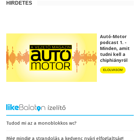
HIRDETÉS
Autó-Motor
podcast 1. -
Minden, amit
tudni kell a
chiphiányról
ELOLVASOM
Tudod mi az a monoblokkos wc?
Még mindig a strandolás a kedvenc nyári elfoglaltság!