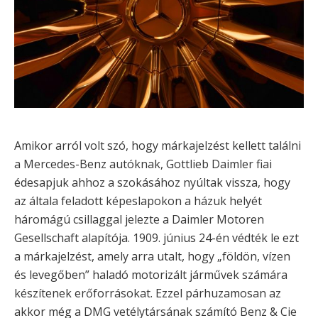
Amikor arról volt szó, hogy márkajelzést kellett találni
a Mercedes-Benz autóknak, Gottlieb Daimler fiai
édesapjuk ahhoz a szokásához nyúltak vissza, hogy
az általa feladott képeslapokon a házuk helyét
háromágú csillaggal jelezte a Daimler Motoren
Gesellschaft alapítója. 1909. június 24-én védték le ezt
a márkajelzést, amely arra utalt, hogy „földön, vízen
és levegőben” haladó motorizált járművek számára
készítenek erőforrásokat. Ezzel párhuzamosan az
akkor még a DMG vetélytársának számító Benz & Cie