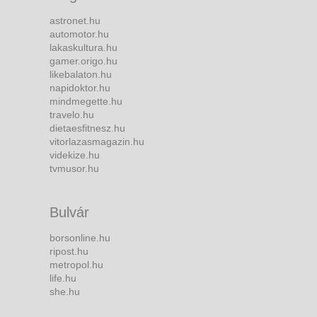
astronet.hu
automotor.hu
lakaskultura.hu
gamer.origo.hu
likebalaton.hu
napidoktor.hu
mindmegette.hu
travelo.hu
dietaesfitnesz.hu
vitorlazasmagazin.hu
videkize.hu
tvmusor.hu
Bulvár
borsonline.hu
ripost.hu
metropol.hu
life.hu
she.hu