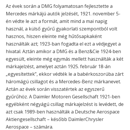
Az évek során a DMG folyamatosan fejlesztette a
Mercedes márkájú autók jelzését, 1921. november 5-
én védte le azt a formát, amit mind a mai napig
használ, a külső gyűrű gyakorlati szempontból volt
hasznos, hiszen eleinte még hűtősapkaként
használták azt; 1923-ban fogadta el ezt a védjegyet a
hivatal. Aztán amikor a DMG és a Benz&Cie 1924-ben
egyesült, eleinte még egymás mellett használták a két
márkajelzést, amelyet aztán 1925. február 18-án
„egyesítettek”, ekkor védték le a babérkoszorúba zárt
háromágú csillagot és a Mercedes-Benz márkanevet.
Aztán az évek során visszatértek az egyszerű
gyűrűhöz. A Daimler Motoren Gesellschaft 1921-ben
egyébként négyágú csillag márkajelzést is levédett, de
azt csak 1989-ben használták a Deutsche Aerospace
Aktiengesellschaft – később DaimlerChrysler
Aerospace – számára.