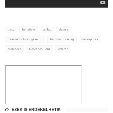
benz
benz&cie
csillag
daimler
daimler motoren gesellschaft
háromágú csillag
márkajelzés
Mercedes
Mercedes Benz
veterán
EZEK IS ÉRDEKELHETIK