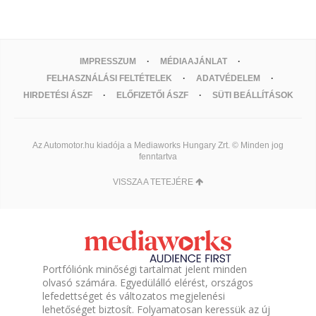
IMPRESSZUM
MÉDIAAJÁNLAT
FELHASZNÁLÁSI FELTÉTELEK
ADATVÉDELEM
HIRDETÉSI ÁSZF
ELŐFIZETŐI ÁSZF
SÜTI BEÁLLÍTÁSOK
Az Automotor.hu kiadója a Mediaworks Hungary Zrt. © Minden jog
fenntartva
VISSZA A TETEJÉRE
Portfóliónk minőségi tartalmat jelent minden
olvasó számára. Egyedülálló elérést, országos
lefedettséget és változatos megjelenési
lehetőséget biztosít. Folyamatosan keressük az új