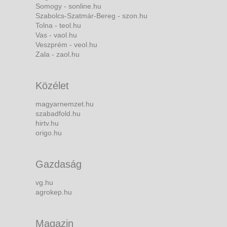
Somogy - sonline.hu
Szabolcs-Szatmár-Bereg - szon.hu
Tolna - teol.hu
Vas - vaol.hu
Veszprém - veol.hu
Zala - zaol.hu
Közélet
magyarnemzet.hu
szabadfold.hu
hirtv.hu
origo.hu
Gazdaság
vg.hu
agrokep.hu
Magazin