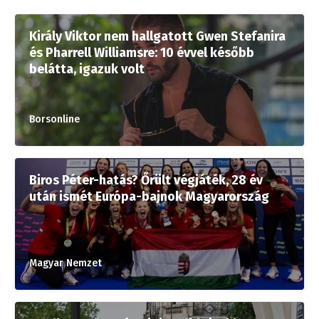
Király Viktor nem hallgatott Gwen Stefanira
és Pharrell Williamsre: 10 évvel később
belátta, igazuk volt
Borsonline
Biros Péter-hatás? Őrült végjáték, 28 év
után ismét Európa-bajnok Magyarország
Magyar Nemzet