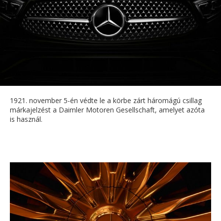
1921. november 5-én védte le a körbe zárt háromágú csillag
márkajelzést a Daimler Motoren Gesellschaft, amelyet azóta
is használ.