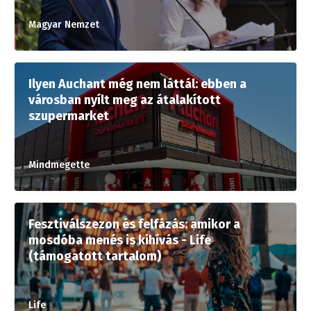
Magyar Nemzet
Ilyen Auchant még nem láttál: ebben a
városban nyílt meg az átalakított
szupermarket
Mindmegette
Fesztiválszezon és felfázás: amikor a
mosdóba menés is kihívás - Life
(támogatott tartalom)
Life