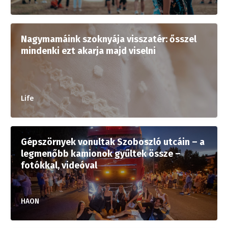
Nagymamáink szoknyája visszatér: ősszel
mindenki ezt akarja majd viselni
Life
Gépszörnyek vonultak Szoboszló utcáin – a
legmenőbb kamionok gyűltek össze –
fotókkal, videóval
HAON