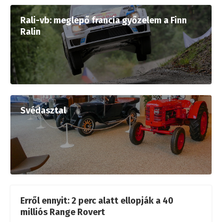
Rali-vb: meglepő francia győzelem a Finn
Ralin
Svédasztal
Erről ennyit: 2 perc alatt ellopják a 40
milliós Range Rovert