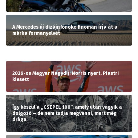
A Mercedes új dizájnfőnöke finoman írja át a
márka formanyelvét
2026-os Magyar Nagydíj: Norris nyert, Piastri
kiesett
Így készül a „CSEPEL 100”, amely után vágyik a
dolgozó – de nem tudja megvenni, mert még
drága