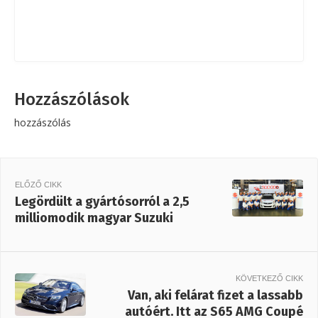
Hozzászólások
hozzászólás
ELŐZŐ CIKK
Legördült a gyártósorról a 2,5
milliomodik magyar Suzuki
KÖVETKEZŐ CIKK
Van, aki felárat fizet a lassabb
autóért. Itt az S65 AMG Coupé