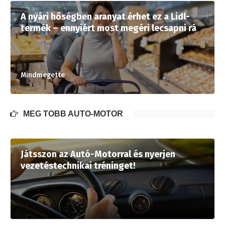
A nyári hőségben aranyat érhet ez a Lidl-
termék – ennyiért most megéri lecsapni rá
Mindmegette
MÉG TÖBB AUTÓ-MOTOR
Játsszon az Autó-Motorral és nyerjen
vezetéstechnikai tréninget!