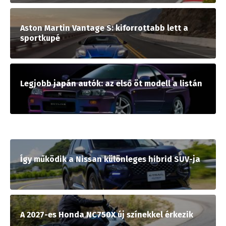
Aston Martin Vantage S: kiforrottabb lett a
sportkupé
Legjobb japán autók: az első öt modell a listán
Így működik a Nissan különleges hibrid SUV-ja
A 2027-es Honda NC750X új színekkel érkezik