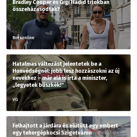
Bradley Cooper és Gigi Hadid titokban
összeházasodtak?
Borsonline
Hatalmas változást jelentetek be a
Honvédségnél: jobb lesz hozzászokni az új
nevekhez – már alá is írta a miniszter,
„legyetek büszkék!"
VG
Felhajtott a járdára és elütött egy embert
egy tehergépkocsi Szigetváron