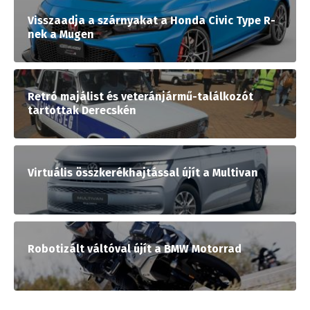
Visszaadja a szárnyakat a Honda Civic Type R-
nek a Mugen
Retró majálist és veteránjármű-találkozót
tartottak Derecskén
Virtuális összkerékhajtással újít a Multivan
Robotizált váltóval újít a BMW Motorrad