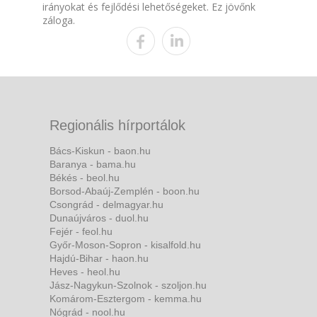
irányokat és fejlődési lehetőségeket. Ez jövőnk
záloga.
Regionális hírportálok
Bács-Kiskun - baon.hu
Baranya - bama.hu
Békés - beol.hu
Borsod-Abaúj-Zemplén - boon.hu
Csongrád - delmagyar.hu
Dunaújváros - duol.hu
Fejér - feol.hu
Győr-Moson-Sopron - kisalfold.hu
Hajdú-Bihar - haon.hu
Heves - heol.hu
Jász-Nagykun-Szolnok - szoljon.hu
Komárom-Esztergom - kemma.hu
Nógrád - nool.hu