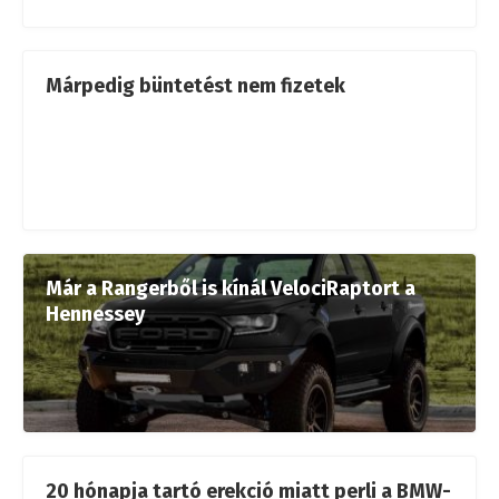
Márpedig büntetést nem fizetek
Már a Rangerből is kínál VelociRaptort a
Hennessey
20 hónapja tartó erekció miatt perli a BMW-