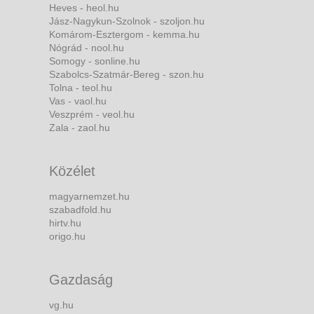
Heves - heol.hu
Jász-Nagykun-Szolnok - szoljon.hu
Komárom-Esztergom - kemma.hu
Nógrád - nool.hu
Somogy - sonline.hu
Szabolcs-Szatmár-Bereg - szon.hu
Tolna - teol.hu
Vas - vaol.hu
Veszprém - veol.hu
Zala - zaol.hu
Közélet
magyarnemzet.hu
szabadfold.hu
hirtv.hu
origo.hu
Gazdaság
vg.hu