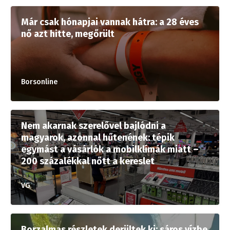
Már csak hónapjai vannak hátra: a 28 éves
nő azt hitte, megőrült
Borsonline
Nem akarnak szerelővel bajlódni a
magyarok, azonnal hűtenének: tépik
egymást a vásárlók a mobilklímák miatt –
200 százalékkal nőtt a kereslet
VG
Borzalmas részletek derültek ki: sáros vízbe