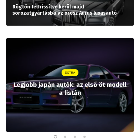
Rögtön felfrissítve kerül majd
sorozatgyártásba az orosz Aurus luxusautó
EXTRA
Legjobb japán autók: az első öt modell
a listán