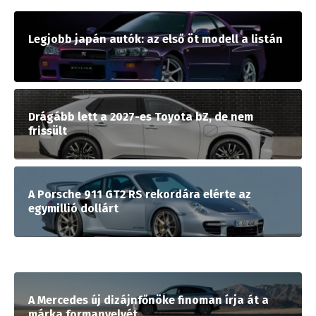
Legjobb japán autók: az első öt modell a listán
Drágább lett a 2027-es Toyota bZ, de nem
frissült
A Porsche 911 GT2 RS rekordára elérte az
egymillió dollárt
A Mercedes új dizájnfőnöke finoman írja át a
márka formanyelvét