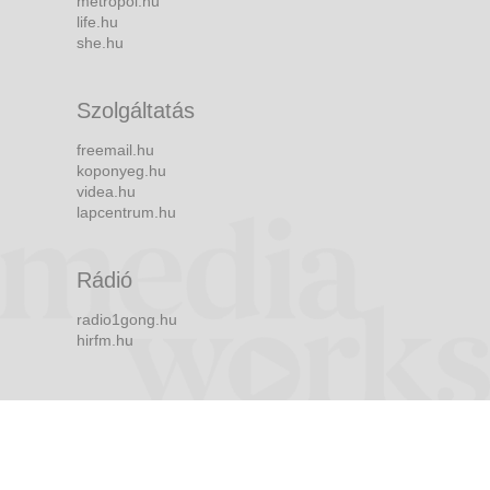
metropol.hu
life.hu
she.hu
Szolgáltatás
freemail.hu
koponyeg.hu
videa.hu
lapcentrum.hu
Rádió
radio1gong.hu
hirfm.hu