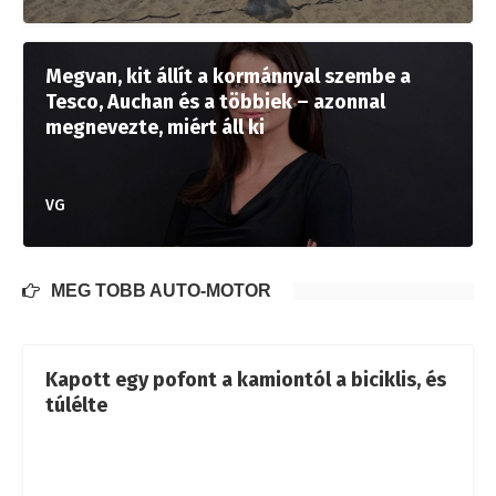
Megvan, kit állít a kormánnyal szembe a
Tesco, Auchan és a többiek – azonnal
megnevezte, miért áll ki
VG
MÉG TÖBB AUTÓ-MOTOR
Kapott egy pofont a kamiontól a biciklis, és
túlélte