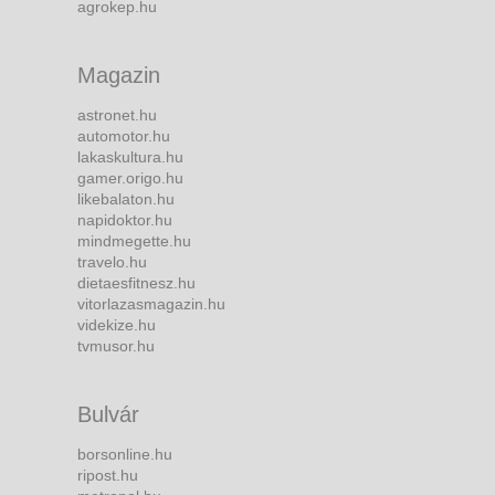
agrokep.hu
Magazin
astronet.hu
automotor.hu
lakaskultura.hu
gamer.origo.hu
likebalaton.hu
napidoktor.hu
mindmegette.hu
travelo.hu
dietaesfitnesz.hu
vitorlazasmagazin.hu
videkize.hu
tvmusor.hu
Bulvár
borsonline.hu
ripost.hu