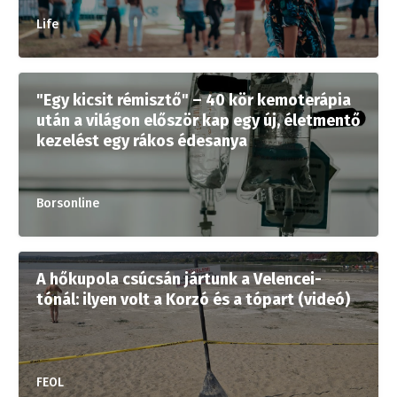
Life
"Egy kicsit rémisztő" – 40 kör kemoterápia
után a világon először kap egy új, életmentő
kezelést egy rákos édesanya
Borsonline
A hőkupola csúcsán jártunk a Velencei-
tónál: ilyen volt a Korzó és a tópart (videó)
FEOL