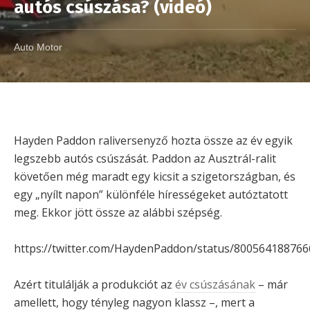
autós csúszása? (videó)
Auto Motor
Hayden Paddon raliversenyző hozta össze az év egyik
legszebb autós csúszását. Paddon az Ausztrál-ralit
követően még maradt egy kicsit a szigetországban, és
egy „nyílt napon” különféle hírességeket autóztatott
meg. Ekkor jött össze az alábbi szépség.
https://twitter.com/HaydenPaddon/status/80056418876
Azért titulálják a produkciót az
év csúszásának
– már
amellett, hogy tényleg nagyon klassz –, mert a