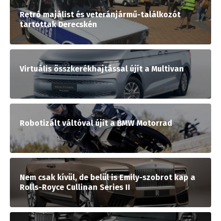
Retró majálist és veteránjármű-találkozót
tartottak Derecskén
Virtuális összkerékhajtással újít a Multivan
Robotizált váltóval újít a BMW Motorrad
Nem csak kívül, de belül is Emily-szobrot kap a
Rolls-Royce Cullinan Series II