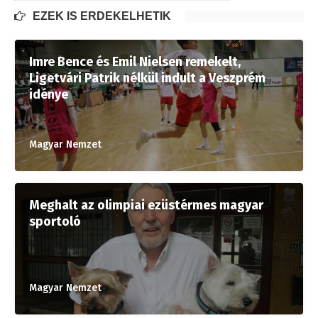
EZEK IS ÉRDEKELHETIK
Imre Bence és Emil Nielsen remekelt,
Ligetvári Patrik nélkül indult a Veszprém
idénye
Magyar Nemzet
Meghalt az olimpiai ezüstérmes magyar
sportoló
Magyar Nemzet