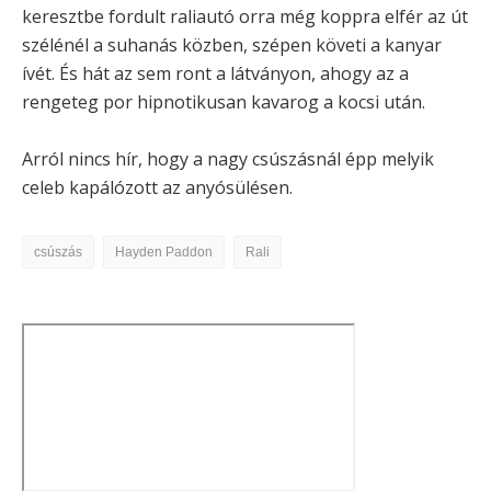
keresztbe fordult raliautó orra még koppra elfér az út
szélénél a suhanás közben, szépen követi a kanyar
ívét. És hát az sem ront a látványon, ahogy az a
rengeteg por hipnotikusan kavarog a kocsi után.
Arról nincs hír, hogy a nagy csúszásnál épp melyik
celeb kapálózott az anyósülésen.
csúszás
Hayden Paddon
Rali