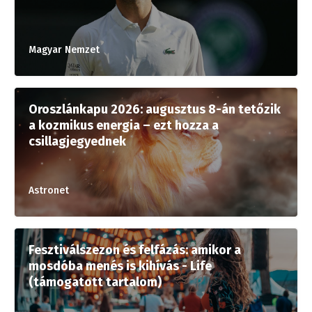
Magyar Nemzet
Oroszlánkapu 2026: augusztus 8-án tetőzik
a kozmikus energia – ezt hozza a
csillagjegyednek
Astronet
Fesztiválszezon és felfázás: amikor a
mosdóba menés is kihívás - Life
(támogatott tartalom)