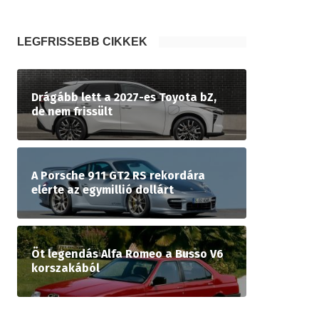
LEGFRISSEBB CIKKEK
Drágább lett a 2027-es Toyota bZ,
de nem frissült
A Porsche 911 GT2 RS rekordára
elérte az egymillió dollárt
Öt legendás Alfa Romeo a Busso V6
korszakából