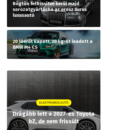
Rögtön felfrissítve kerül majd
sorozatgyártásba az orosz Aurus
luxusautó
20 lóerőt kapott, 20 kg-ot leadott a
BMW M4 CS
ELEKTROMOS AUTÓ
A P
Drágább lett a 2027-es Toyota
rekordár
bZ, de nem frissült