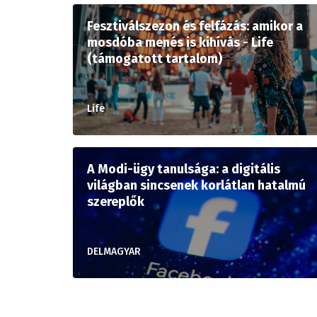
Fesztiválszezon és felfázás: amikor a
mosdóba menés is kihívás - Life
(támogatott tartalom)
Life
A Modi-ügy tanulsága: a digitális
világban sincsenek korlátlan hatalmú
szereplők
DELMAGYAR