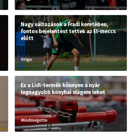
Nagy változások a Fradi keretében,
fontos bejelentést tettek az El-meccs
előtt
Origo
Ez a Lidl-termék könnyen a nyár
legnagyobb konyhai slágere lehet
Mindmegette