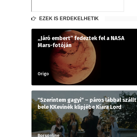
EZEK IS ÉRDEKELHETIK
„Járó embert” fedeztek fel a NASA
Mars-fotóján
Origo
"Szerintem gagyi" – páros lábbal szállt
bele KKevinék klipjébe Kiara Lord
Borsonline