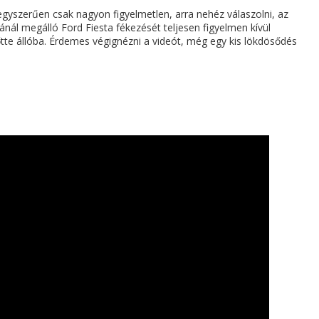
egyszerűen csak nagyon figyelmetlen, arra nehéz válaszolni, az
ánál megálló Ford Fiesta fékezését teljesen figyelmen kívül
tte állóba. Érdemes végignézni a videót, még egy kis lökdösődés