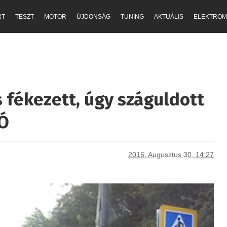
RT
TESZT
MOTOR
ÚJDONSÁG
TUNING
AKTUÁLIS
ELEKTROM
s fékezett, úgy száguldott
EÓ
2016. Augusztus 30. 14:27