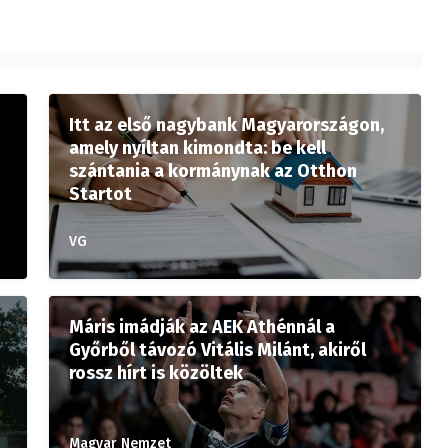
Itt az első nagybank Magyarországon,
amely nyíltan kimondta: be kell
szántania a kormánynak az Otthon
Startot
VG
Máris imádják az AEK Athénnál a
Győrből távozó Vitális Milánt, akiről
rossz hírt is közöltek
Magyar Nemzet