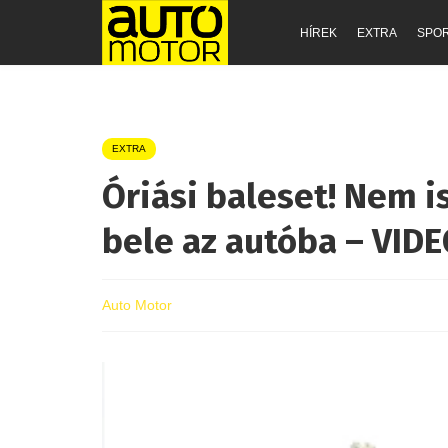
HÍREK
EXTRA
SPO
EXTRA
Óriási baleset! Nem i
bele az autóba – VID
Auto Motor