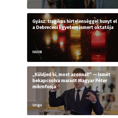
Gyász: tragikus hirtelenséggel hunyt el
a Debreceni Egyetem ismert oktatója
HAON
„Küldjed ki, most azonnal!” — ismét
bekapcsolva maradt Magyar Péter
mikrofonja
Origo