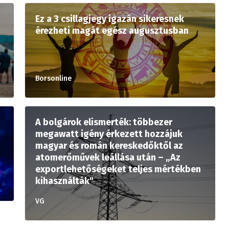
Ez a 3 csillagjegy igazán sikeresnek
érezheti magát egész augusztusban
Borsonline
A bolgárok elismerték: többezer
megawatt igény érkezett hozzájuk
magyar és román kereskedőktől az
atomerőművek leállása után – „Az
exportlehetőségeket teljes mértékben
kihasználták"
VG