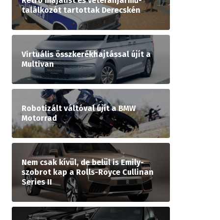
Retró majálist és veteránjármű-
találkozót tartottak Derecskén
Virtuális összkerékhajtással újít a
Multivan
Robotizált váltóval újít a BMW
Motorrad
Nem csak kívül, de belül is Emily-
szobrot kap a Rolls-Royce Cullinan
Series II