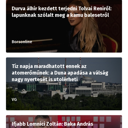
Durva álhír kezdett terjedni Tolvai Reniről:
lapunknak szólalt meg a kamu balesetről
Borsonline
Tíz napja maradhatott ennek az
atomerőműnek: a Duna apadása a válság
nagy nyertesét is utolérheti
VG
Ifjabb Lomnici Zoltán: Baka András