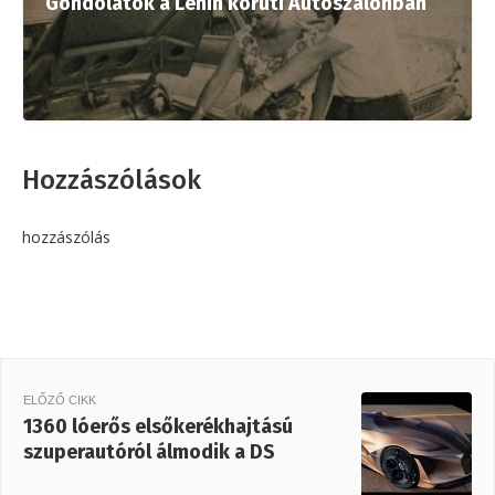
Gondolatok a Lenin körúti Autószalonban
Hozzászólások
hozzászólás
ELŐZŐ CIKK
1360 lóerős elsőkerékhajtású
szuperautóról álmodik a DS