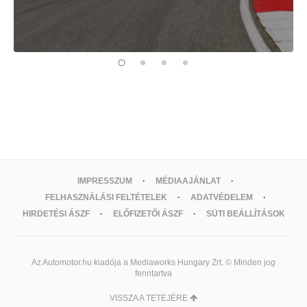
IMPRESSZUM
MÉDIAAJÁNLAT
FELHASZNÁLÁSI FELTÉTELEK
ADATVÉDELEM
HIRDETÉSI ÁSZF
ELŐFIZETŐI ÁSZF
SÜTI BEÁLLÍTÁSOK
Az Automotor.hu kiadója a Mediaworks Hungary Zrt. © Minden jog
fenntartva
VISSZA A TETEJÉRE