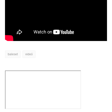
baleset
videó