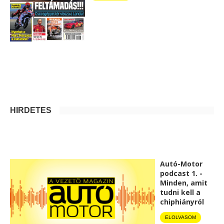
HIRDETÉS
Autó-Motor
podcast 1. -
Minden, amit
tudni kell a
chiphiányról
ELOLVASOM