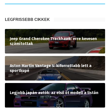
LEGFRISSEBB CIKKEK
Jeep Grand Cherokee Trackhawk: erre kevesen
számítottak
Aston Martin Vantage S: kiforrottabb lett a
sportkupé
Legjobb japán autók: az első öt modell a listán