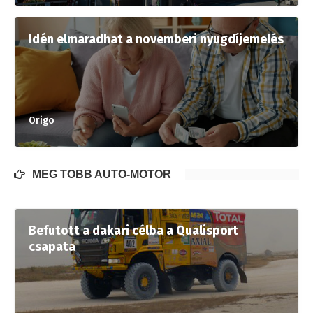
Idén elmaradhat a novemberi nyugdíjemelés
Origo
MÉG TÖBB AUTÓ-MOTOR
Befutott a dakari célba a Qualisport
csapata