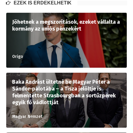
EZEK IS ÉRDEKELHETIK
Jöhetnek a megszorítások, ezeket vállalta a
kormány az uniós pénzekért
Origo
Baka Andrást ültetné be Magyar Péter a
Sándor-palotába – a Tisza jelöltje is
felmentette Strasbourgban a sortűzperek
egyik fő vádlottját
Magyar Nemzet