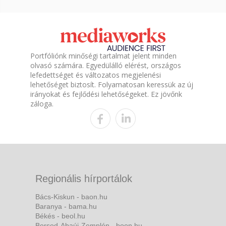
Portfóliónk minőségi tartalmat jelent minden
olvasó számára. Egyedülálló elérést, országos
lefedettséget és változatos megjelenési
lehetőséget biztosít. Folyamatosan keressük az új
irányokat és fejlődési lehetőségeket. Ez jövőnk
záloga.
Regionális hírportálok
Bács-Kiskun - baon.hu
Baranya - bama.hu
Békés - beol.hu
Borsod-Abaúj-Zemplén - boon.hu