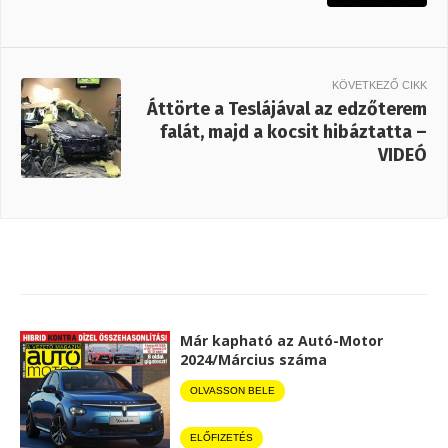
KÖVETKEZŐ CIKK
Áttörte a Teslájával az edzőterem
falát, majd a kocsit hibáztatta –
VIDEÓ
Már kapható az Autó-Motor
2024/Március száma
OLVASSON BELE
ELŐFIZETÉS