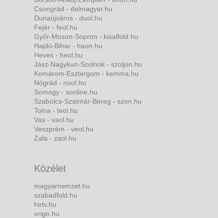
Csongrád - delmagyar.hu
Dunaújváros - duol.hu
Fejér - feol.hu
Győr-Moson-Sopron - kisalfold.hu
Hajdú-Bihar - haon.hu
Heves - heol.hu
Jász-Nagykun-Szolnok - szoljon.hu
Komárom-Esztergom - kemma.hu
Nógrád - nool.hu
Somogy - sonline.hu
Szabolcs-Szatmár-Bereg - szon.hu
Tolna - teol.hu
Vas - vaol.hu
Veszprém - veol.hu
Zala - zaol.hu
Közélet
magyarnemzet.hu
szabadfold.hu
hirtv.hu
origo.hu