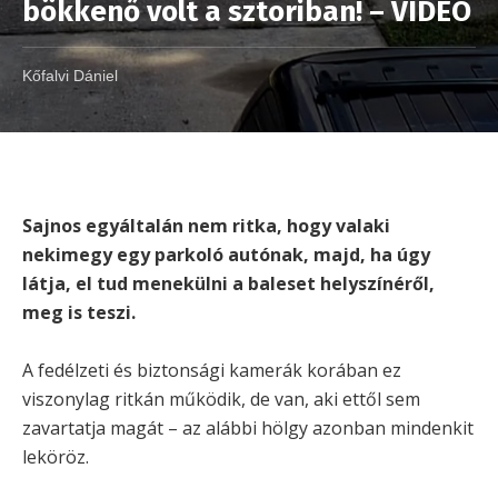
bökkenő volt a sztoriban! – VIDEÓ
Kőfalvi Dániel
Sajnos egyáltalán nem ritka, hogy valaki
nekimegy egy parkoló autónak, majd, ha úgy
látja, el tud menekülni a baleset helyszínéről,
meg is teszi.
A fedélzeti és biztonsági kamerák korában ez
viszonylag ritkán működik, de van, aki ettől sem
zavartatja magát – az alábbi hölgy azonban mindenkit
leköröz.