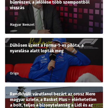
bűnrészes, a jelölése több szempontból
visszás
Magyar Nemzet
Dühösen üzent a Forma-1-es pilóta: a
nyaralása alatt lopták meg
Origo
Rendkívüli: váratlanul bezárt az orosz Mere
magyar üzlete, a Basket Plus – elérhetetlen
a bolt, teljes a bizonytalanság a Lidl és az