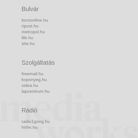
Bulvár
borsonline.hu
ripost.hu
metropol.hu
life.hu
she.hu
Szolgáltatás
freemail.hu
koponyeg.hu
videa.hu
lapcentrum.hu
Rádió
radio1gong.hu
hirfm.hu