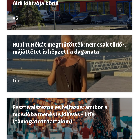
Aldi kihívója körül
VG
Rubint Rékát megműtötték: nemcsak tüdő-,
májáttétet is képzett a daganata
Life
Fesztiválszezon és felfázás: amikor a
mosdóba menés is kihívás - Life
(támogatott tartalom)