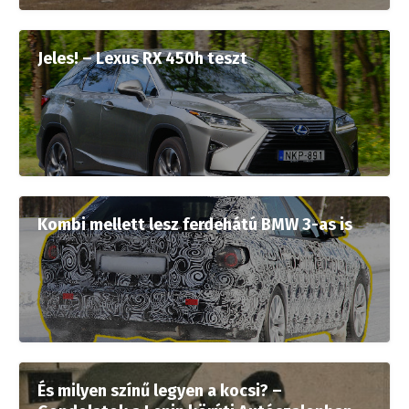
Jeles! – Lexus RX 450h teszt
Kombi mellett lesz ferdehátú BMW 3-as is
És milyen színű legyen a kocsi? –