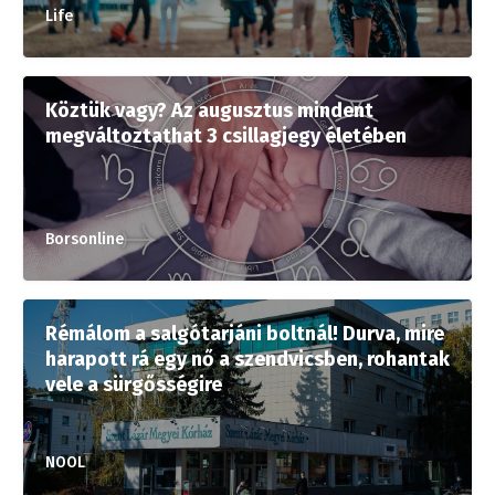
Life
Köztük vagy? Az augusztus mindent
megváltoztathat 3 csillagjegy életében
Borsonline
Rémálom a salgótarjáni boltnál! Durva, mire
harapott rá egy nő a szendvicsben, rohantak
vele a sürgősségire
NOOL