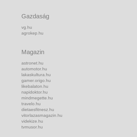
Gazdaság
vg.hu
agrokep.hu
Magazin
astronet.hu
automotor.hu
lakaskultura.hu
gamer.origo.hu
likebalaton.hu
napidoktor.hu
mindmegette.hu
travelo.hu
dietaesfitnesz.hu
vitorlazasmagazin.hu
videkize.hu
tvmusor.hu