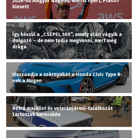
2026-os Magyar Nagydíj: Norris nyert, Piastri
kiesett
Így készül a „CSEPEL 100”, amely után vágyik a
dolgozó – de nem tudja megvenni, mert még
drága
Visszaadja a szárnyakat a Honda Civic Type R-
nek a Mugen
Retró majálist és veteránjármű-találkozót
tartottak Derecskén