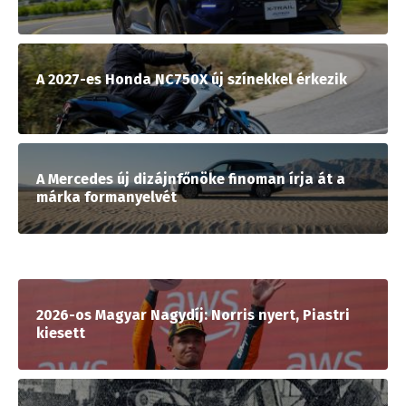
A 2027-es Honda NC750X új színekkel érkezik
A Mercedes új dizájnfőnöke finoman írja át a
márka formanyelvét
2026-os Magyar Nagydíj: Norris nyert, Piastri
kiesett