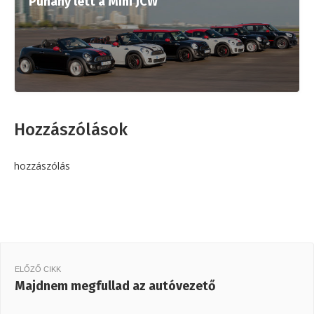
Puhány lett a Mini JCW
Hozzászólások
hozzászólás
ELŐZŐ CIKK
Majdnem megfullad az autóvezető