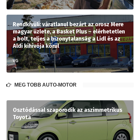
Rendkívüli: váratlanul bezárt az orosz Mere
magyar üzlete, a Basket Plus – elérhetetlen
a bolt, teljes a bizonytalanság a Lidl és az
Aldi kihívója körül
VG
MÉG TÖBB AUTÓ-MOTOR
Osztódással szaporodik az aszimmetrikus
Toyota