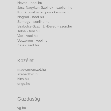
Heves - heol.hu
Jász-Nagykun-Szolnok - szoljon.hu
Komárom-Esztergom - kemma.hu
Nógrád - nool.hu
Somogy - sonline.hu
Szabolcs-Szatmár-Bereg - szon.hu
Tolna - teol.hu
Vas - vaol.hu
Veszprém - veol.hu
Zala - zaol.hu
Közélet
magyarnemzet.hu
szabadfold.hu
hirtv.hu
origo.hu
Gazdaság
vg.hu