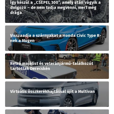
Így készül a „CSEPEL 100”, amely után vágyik a
dolgozó – de nem tudja megvenni, mert még
drága
Visszaadja a szárnyakat a Honda Civic Type R-
nek a Mugen
Retró majálist és veteránjármű-találkozót
tartottak Derecskén
Virtuális összkerékhajtással újít a Multivan