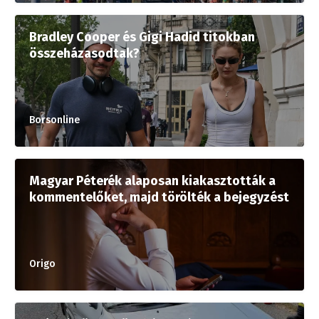
Bradley Cooper és Gigi Hadid titokban
összeházasodtak?
Borsonline
Magyar Péterék alaposan kiakasztották a
kommentelőket, majd törölték a bejegyzést
Origo