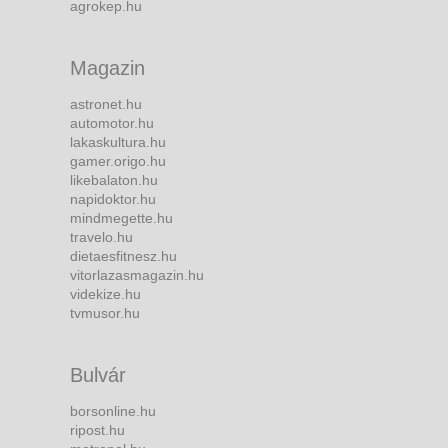
agrokep.hu
Magazin
astronet.hu
automotor.hu
lakaskultura.hu
gamer.origo.hu
likebalaton.hu
napidoktor.hu
mindmegette.hu
travelo.hu
dietaesfitnesz.hu
vitorlazasmagazin.hu
videkize.hu
tvmusor.hu
Bulvár
borsonline.hu
ripost.hu