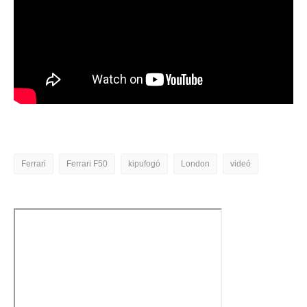
Ferrari
Ferrari F50
kipufogó
London
videó