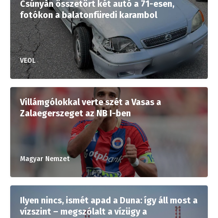
Csúnyán összetört két autó a 71-esen,
fotókon a balatonfüredi karambol
VEOL
Villámgólokkal verte szét a Vasas a
Zalaegerszeget az NB I-ben
Magyar Nemzet
Ilyen nincs, ismét apad a Duna: így áll most a
vízszint – megszólalt a vízügy a