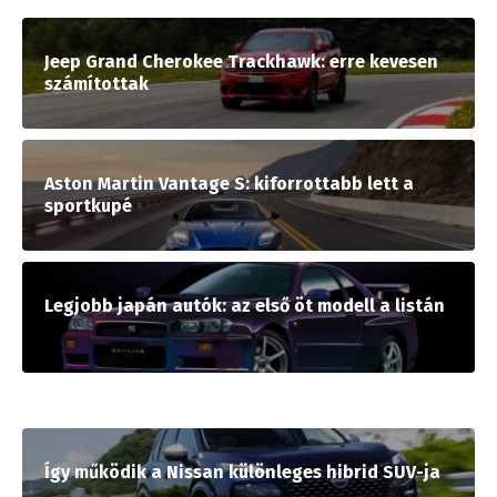
Jeep Grand Cherokee Trackhawk: erre kevesen
számítottak
Aston Martin Vantage S: kiforrottabb lett a
sportkupé
Legjobb japán autók: az első öt modell a listán
Így működik a Nissan különleges hibrid SUV-ja