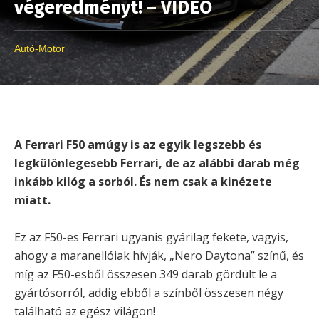
végeredményt! – VIDEÓ
Autó-Motor
A Ferrari F50 amúgy is az egyik legszebb és
legkülönlegesebb Ferrari, de az alábbi darab még
inkább kilóg a sorból. És nem csak a kinézete
miatt.
Ez az F50-es Ferrari ugyanis gyárilag fekete, vagyis,
ahogy a maranellóiak hívják, „Nero Daytona” színű, és
míg az F50-esből összesen 349 darab gördült le a
gyártósorról, addig ebből a színből összesen négy
található az egész világon!