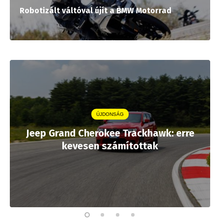
Robotizált váltóval újít a BMW Motorrad
ÚJDONSÁG
Jeep Grand Cherokee Trackhawk: erre
kevesen számítottak