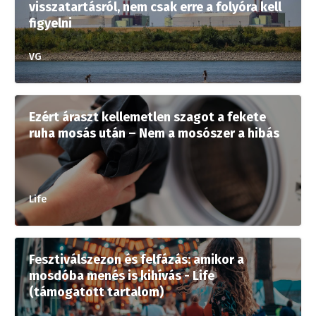
visszatartásról, nem csak erre a folyóra kell
figyelni
VG
Ezért áraszt kellemetlen szagot a fekete
ruha mosás után – Nem a mosószer a hibás
Life
Fesztiválszezon és felfázás: amikor a
mosdóba menés is kihívás - Life
(támogatott tartalom)