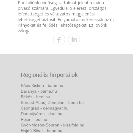
Portfóliónk minőségi tartalmat jelent minden
olvasó számára. Egyedülálló elérést, országos
lefedettséget és változatos megjelenési
lehetőséget biztosít. Folyamatosan keressük az új
irányokat és fejlődési lehetőségeket. Ez jövőnk
záloga.
Regionális hírportálok
Bács-Kiskun - baon.hu
Baranya - bama.hu
Békés - beol.hu
Borsod-Abaúj-Zemplén - boon.hu
Csongrád - delmagyar.hu
Dunaújváros - duol.hu
Fejér - feol.hu
Győr-Moson-Sopron - kisalfold.hu
Hajdú-Bihar - haon.hu