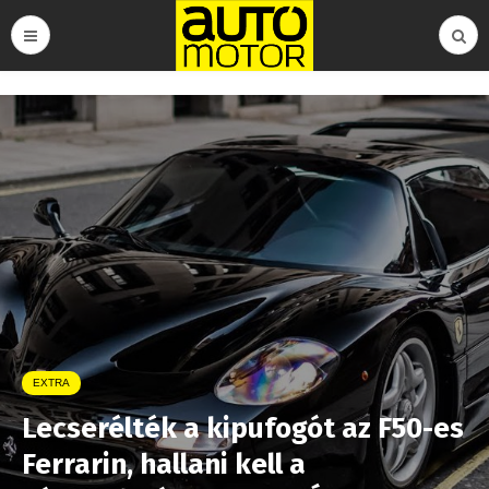
EXTRA
Lecserélték a kipufogót az F50-es
Ferrarin, hallani kell a