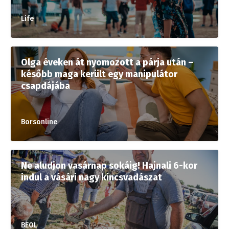
Life
Olga éveken át nyomozott a párja után –
később maga került egy manipulátor
csapdájába
Borsonline
Ne aludjon vasárnap sokáig! Hajnali 6-kor
indul a vásári nagy kincsvadászat
BEOL