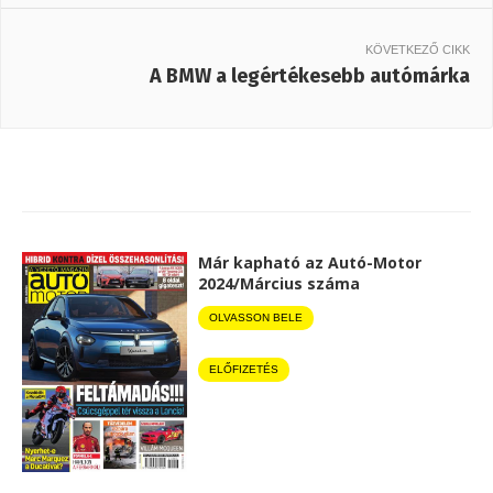
KÖVETKEZŐ CIKK
A BMW a legértékesebb autómárka
Már kapható az Autó-Motor
2024/Március száma
OLVASSON BELE
ELŐFIZETÉS