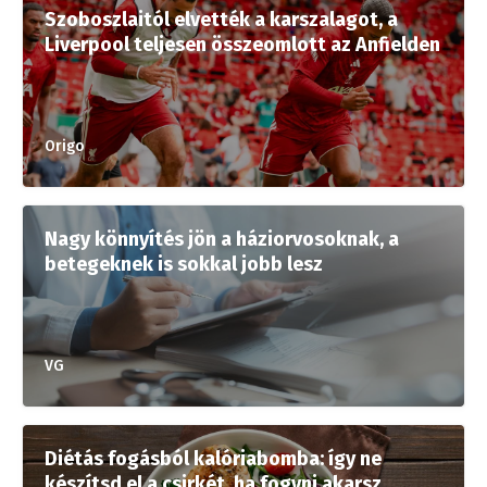
Szoboszlaitól elvették a karszalagot, a
Liverpool teljesen összeomlott az Anfielden
Origo
Nagy könnyítés jön a háziorvosoknak, a
betegeknek is sokkal jobb lesz
VG
Diétás fogásból kalóriabomba: így ne
készítsd el a csirkét, ha fogyni akarsz