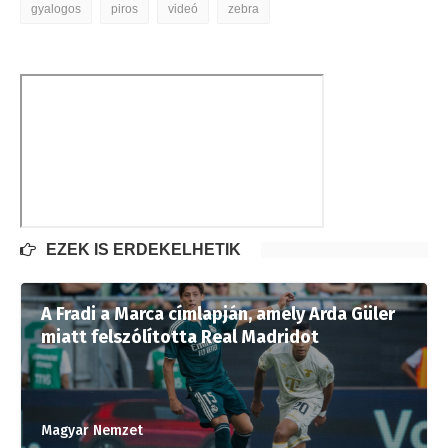
gyalogos
piros
videó
zebra
EZEK IS ÉRDEKELHETIK
A Fradi a Marca címlapján, amely Arda Güler
miatt felszólította Real Madridot
Magyar Nemzet