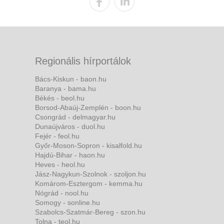
Regionális hírportálok
Bács-Kiskun - baon.hu
Baranya - bama.hu
Békés - beol.hu
Borsod-Abaúj-Zemplén - boon.hu
Csongrád - delmagyar.hu
Dunaújváros - duol.hu
Fejér - feol.hu
Győr-Moson-Sopron - kisalfold.hu
Hajdú-Bihar - haon.hu
Heves - heol.hu
Jász-Nagykun-Szolnok - szoljon.hu
Komárom-Esztergom - kemma.hu
Nógrád - nool.hu
Somogy - sonline.hu
Szabolcs-Szatmár-Bereg - szon.hu
Tolna - teol.hu