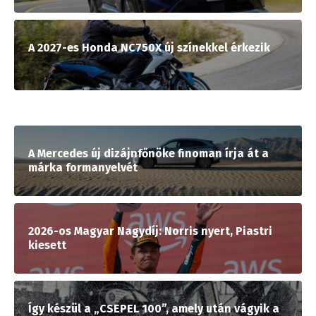
A 2027-es Honda NC750X új színekkel érkezik
A Mercedes új dizájnfőnöke finoman írja át a
márka formanyelvét
2026-os Magyar Nagydíj: Norris nyert, Piastri
kiesett
Így készül a „CSEPEL 100”, amely után vágyik a