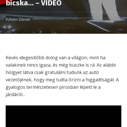
bicska… – VIDEÓ
Kőfalvi Dániel
Kevés idegesítőbb dolog van a világon, mint ha
valakinek nincs igaza, és még büszke is rá. Az alábbi
hölgyet látva csak gratulálni tudunk az autó
vezetőjének, hogy meg tudta őrizni a higgadtságát. A
gyalogos természetesen pirosban lépett le a
járdáról…