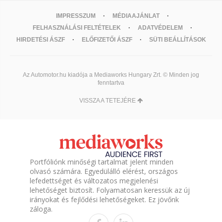
IMPRESSZUM
MÉDIAAJÁNLAT
FELHASZNÁLÁSI FELTÉTELEK
ADATVÉDELEM
HIRDETÉSI ÁSZF
ELŐFIZETŐI ÁSZF
SÜTI BEÁLLÍTÁSOK
Az Automotor.hu kiadója a Mediaworks Hungary Zrt. © Minden jog
fenntartva
VISSZA A TETEJÉRE
Portfóliónk minőségi tartalmat jelent minden
olvasó számára. Egyedülálló elérést, országos
lefedettséget és változatos megjelenési
lehetőséget biztosít. Folyamatosan keressük az új
irányokat és fejlődési lehetőségeket. Ez jövőnk
záloga.