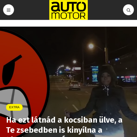
EXTRA
Ha ezt látnád a kocsiban ülve, a
Te zsebedben is kinyílna a