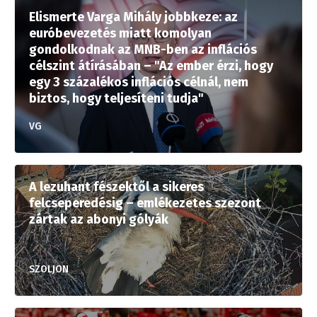
Elismerte Varga Mihály jobbkeze: az
euróbevezetés miatt komolyan
gondolkodnak az MNB-ben az inflációs
célszint átírásában – "Az ember érzi, hogy
egy 3 százalékos inflációs célnál, nem
biztos, hogy teljesíteni tudja"
VG
A lezuhant fészektől a sikeres
felcseperedésig – emlékezetes szezont
zártak az abonyi gólyák
SZOLJON