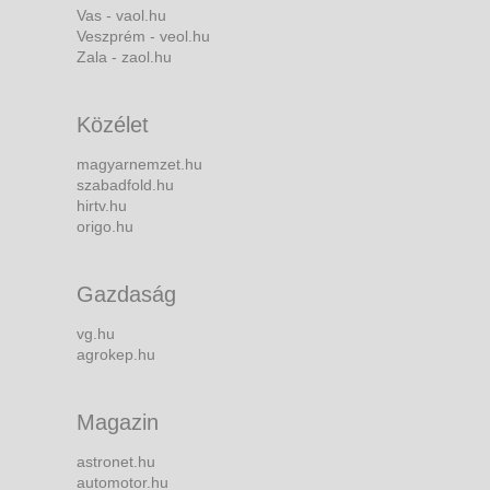
Vas - vaol.hu
Veszprém - veol.hu
Zala - zaol.hu
Közélet
magyarnemzet.hu
szabadfold.hu
hirtv.hu
origo.hu
Gazdaság
vg.hu
agrokep.hu
Magazin
astronet.hu
automotor.hu