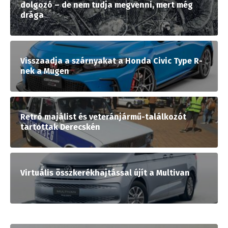
dolgozó – de nem tudja megvenni, mert még
drága
Visszaadja a szárnyakat a Honda Civic Type R-
nek a Mugen
Retró majálist és veteránjármű-találkozót
tartottak Derecskén
Virtuális összkerékhajtással újít a Multivan