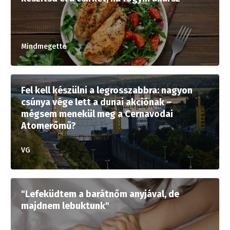
Mindmegette
Fel kell készülni a legrosszabbra: nagyon
csúnya vége lett a dunai akciónak –
mégsem menekül meg a Cernavodai
Atomerőmű?
VG
"Lefeküdtem a barátnőm anyjával, de
majdnem lebuktunk"