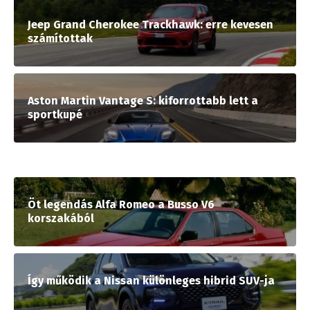
Jeep Grand Cherokee Trackhawk: erre kevesen
számítottak
Aston Martin Vantage S: kiforrottabb lett a
sportkupé
Öt legendás Alfa Romeo a Busso V6
korszakából
Így működik a Nissan különleges hibrid SUV-ja