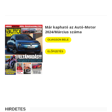
Már kapható az Autó-Motor
2024/Március száma
OLVASSON BELE
ELŐFIZETÉS
HIRDETÉS