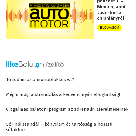
podcast 1. -
Minden, amit
tudni kell a
chiphiányról
ELOLVASOM
Tudod mi az a monoblokkos wc?
Még mindig a strandolás a kedvenc nyári elfoglaltság!
6 izgalmas balatoni program az adrenalin szerelmeseinek
Bőr női szandál – kényelem és tartósság a hosszú
sétákhoz