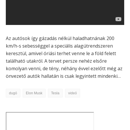
Az autósok így gázadás nélkül haladhatnának 200
km/h-s sebességgel a speciális alagútrendszeren
keresztül, amivel óriási terhet venne le a föld felett
található utakról. A tervet persze nehéz elsőre
komolyan venni, de tény, néhány évvel ezelőtt még az
önvezető autók hallatán is csak legyintett mindenki…
dugó
Elon Musk
Tesla
videó