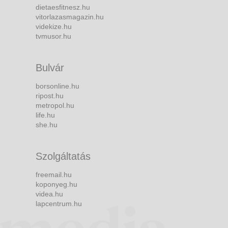
dietaesfitnesz.hu
vitorlazasmagazin.hu
videkize.hu
tvmusor.hu
Bulvár
borsonline.hu
ripost.hu
metropol.hu
life.hu
she.hu
Szolgáltatás
freemail.hu
koponyeg.hu
videa.hu
lapcentrum.hu