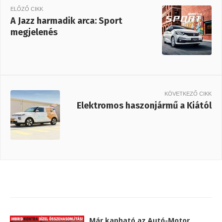
ELŐZŐ CIKK
A Jazz harmadik arca: Sport
megjelenés
KÖVETKEZŐ CIKK
Elektromos haszonjármű a Kiától
Már kapható az Autó-Motor