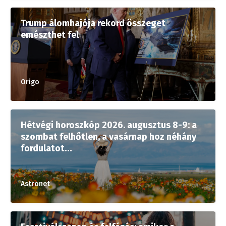
Trump álomhajója rekord összeget
emészthet fel
Origo
Hétvégi horoszkóp 2026. augusztus 8-9: a
szombat felhőtlen, a vasárnap hoz néhány
fordulatot…
Astronet