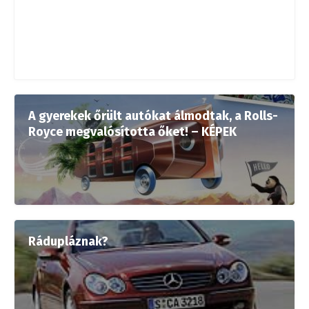
A gyerekek őrült autókat álmodtak, a Rolls-
Royce megvalósította őket! – KÉPEK
Rádupláznak?