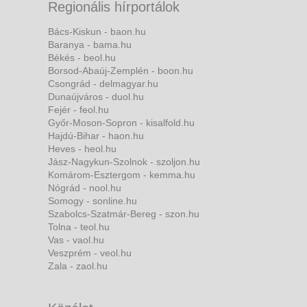
Regionális hírportálok
Bács-Kiskun - baon.hu
Baranya - bama.hu
Békés - beol.hu
Borsod-Abaúj-Zemplén - boon.hu
Csongrád - delmagyar.hu
Dunaújváros - duol.hu
Fejér - feol.hu
Győr-Moson-Sopron - kisalfold.hu
Hajdú-Bihar - haon.hu
Heves - heol.hu
Jász-Nagykun-Szolnok - szoljon.hu
Komárom-Esztergom - kemma.hu
Nógrád - nool.hu
Somogy - sonline.hu
Szabolcs-Szatmár-Bereg - szon.hu
Tolna - teol.hu
Vas - vaol.hu
Veszprém - veol.hu
Zala - zaol.hu