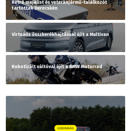
Retró majálist és veteránjármű-találkozót
tartottak Derecskén
Virtuális összkerékhajtással újít a Multivan
Robotizált váltóval újít a BMW Motorrad
ÚJDONSÁG