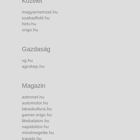
Közélet
magyarnemzet.hu
szabadfold.hu
hirtv.hu
origo.hu
Gazdaság
vg.hu
agrokep.hu
Magazin
astronet.hu
automotor.hu
lakaskultura.hu
gamer.origo.hu
likebalaton.hu
napidoktor.hu
mindmegette.hu
travelo.hu