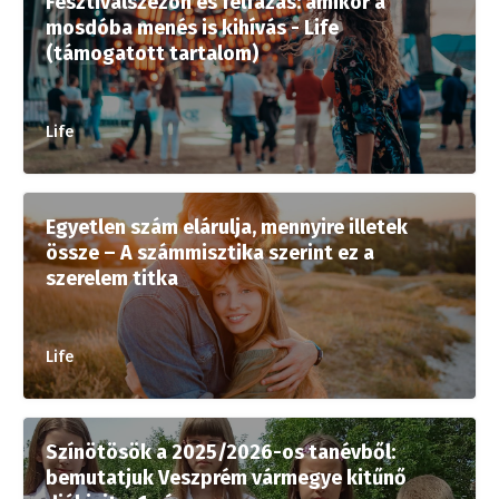
Fesztiválszezon és felfázás: amikor a
mosdóba menés is kihívás - Life
(támogatott tartalom)
Life
Egyetlen szám elárulja, mennyire illetek
össze – A számmisztika szerint ez a
szerelem titka
Life
Színötösök a 2025/2026-os tanévből:
bemutatjuk Veszprém vármegye kitűnő