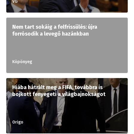
VG
Nem tart sokáig a felfrissülés: újra
forrósodik a levegő hazánkban
Köpönyeg
Hiába hátrált meg a FIFA, továbbra is
bojkott fenyegeti a világbajnokságot
Origo