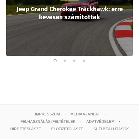
Jeep Grand Cherokee Trackhawk: erre
kevesen számítottak
IMPRESSZUM
MÉDIAAJÁNLAT
FELHASZNÁLÁSI FELTÉTELEK
ADATVÉDELEM
HIRDETÉSI ÁSZF
ELŐFIZETŐI ÁSZF
SÜTI BEÁLLÍTÁSOK