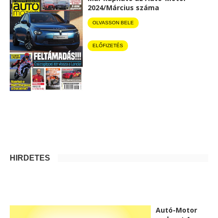
2024/Március száma
OLVASSON BELE
ELŐFIZETÉS
HIRDETÉS
Autó-Motor