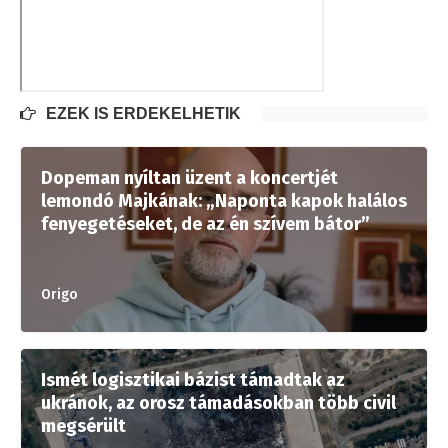
EZEK IS ÉRDEKELHETIK
Dopeman nyíltan üzent a koncertjét
lemondó Majkának: „Naponta kapok halálos
fenyegetéseket, de az én szívem bátor”
Origo
Ismét logisztikai bázist támadtak az
ukránok, az orosz támadásokban több civil
megsérült