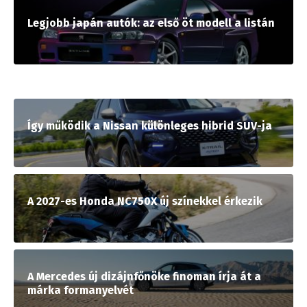
Legjobb japán autók: az első öt modell a listán
Így működik a Nissan különleges hibrid SUV-ja
A 2027-es Honda NC750X új színekkel érkezik
A Mercedes új dizájnfőnöke finoman írja át a
márka formanyelvét