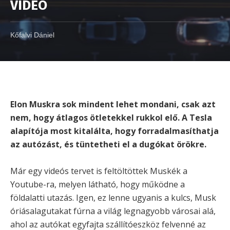
VIDEÓ
Kőfalvi Dániel
Elon Muskra sok mindent lehet mondani, csak azt
nem, hogy átlagos ötletekkel rukkol elő. A Tesla
alapítója most kitalálta, hogy forradalmasíthatja
az autózást, és tüntetheti el a dugókat örökre.
Már egy videós tervet is feltöltöttek Muskék a
Youtube-ra, melyen látható, hogy működne a
földalatti utazás. Igen, ez lenne ugyanis a kulcs, Musk
óriásalagutakat fúrna a világ legnagyobb városai alá,
ahol az autókat egyfajta szállítóeszköz felvenné az