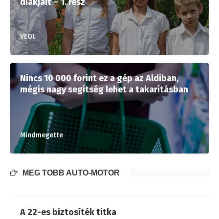
diákjait – 1. rész
VEOL
Nincs 10 000 forint ez a gép az Aldiban,
mégis nagy segítség lehet a takarításban
Mindmegette
MÉG TÖBB AUTÓ-MOTOR
A 22-es biztosíték titka