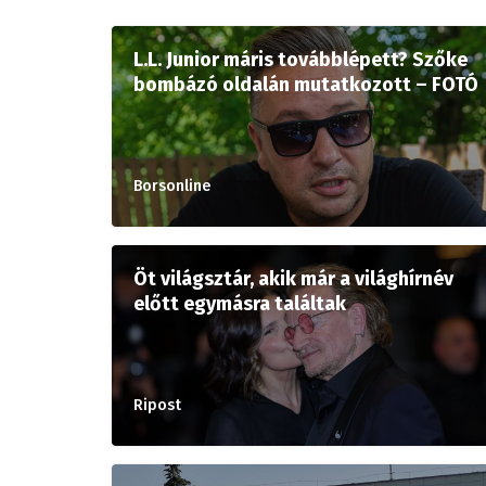
L.L. Junior máris továbblépett? Szőke
bombázó oldalán mutatkozott – FOTÓ
Borsonline
Öt világsztár, akik már a világhírnév
előtt egymásra találtak
Ripost