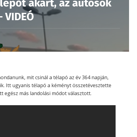
lépőt akart, az autósok
– VIDEÓ
ondanunk, mit csinál a télapó az év 364 napján,
k. Itt ugyanis télapó a kéményt összetévesztette
tt egész más landolási módot választott.