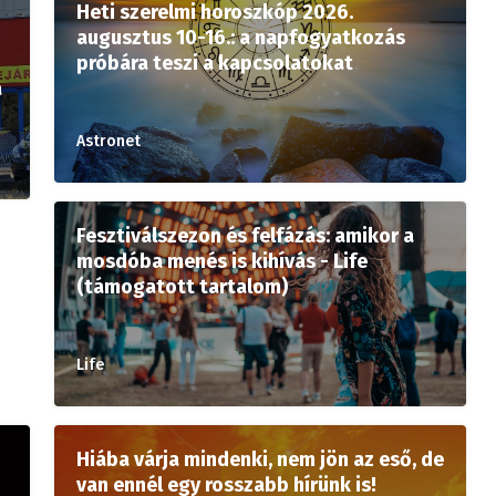
Heti szerelmi horoszkóp 2026.
augusztus 10-16.: a napfogyatkozás
próbára teszi a kapcsolatokat
a
Astronet
Fesztiválszezon és felfázás: amikor a
mosdóba menés is kihívás - Life
(támogatott tartalom)
Life
Hiába várja mindenki, nem jön az eső, de
van ennél egy rosszabb hírünk is!