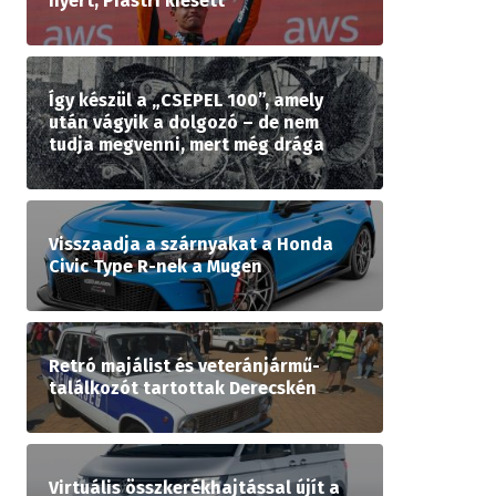
nyert, Piastri kiesett
Így készül a „CSEPEL 100”, amely
után vágyik a dolgozó – de nem
tudja megvenni, mert még drága
Visszaadja a szárnyakat a Honda
Civic Type R-nek a Mugen
Retró majálist és veteránjármű-
találkozót tartottak Derecskén
Virtuális összkerékhajtással újít a