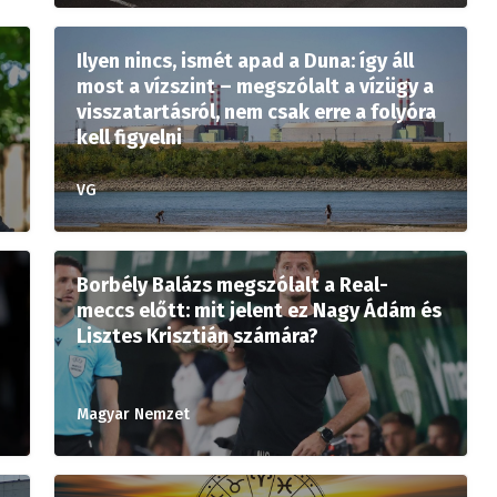
Ilyen nincs, ismét apad a Duna: így áll
most a vízszint – megszólalt a vízügy a
visszatartásról, nem csak erre a folyóra
kell figyelni
VG
Borbély Balázs megszólalt a Real-
meccs előtt: mit jelent ez Nagy Ádám és
Lisztes Krisztián számára?
Magyar Nemzet