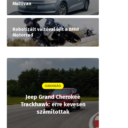
Multivan
Robotizált váltóval újít a BMW
Motorrad
ÚJDONSÁG
Jeep Grand Cherokee
Aston
Trackhawk: erre kevesen
kiforrot
számítottak