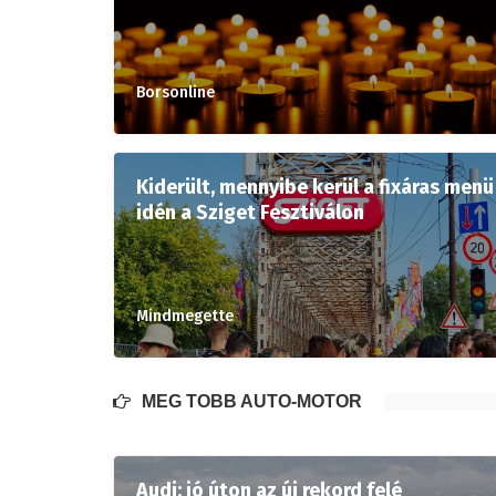
Borsonline
Kiderült, mennyibe kerül a fixáras menü
idén a Sziget Fesztiválon
Mindmegette
MÉG TÖBB AUTÓ-MOTOR
Audi: jó úton az új rekord felé