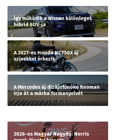
Így működik a Nissan különleges
hibrid SUV-ja
A 2027-es Honda NC750X új
színekkel érkezik
A Mercedes új dizájnfőnöke finoman
írja át a márka formanyelvét
2026-os Magyar Nagydíj: Norris