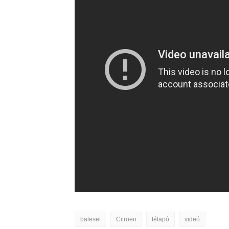
baleset
Citroen
télapó
videó