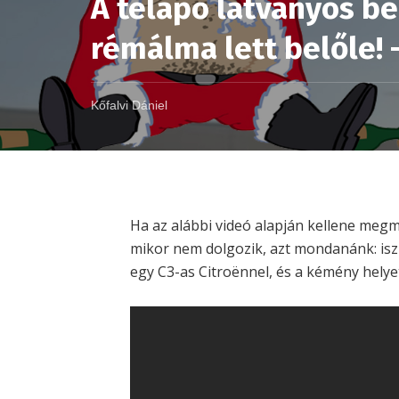
A télapó látványos be
rémálma lett belőle! 
Kőfalvi Dániel
Ha az alábbi videó alapján kellene megm
mikor nem dolgozik, azt mondanánk: iszi
egy C3-as Citroënnel, és a kémény helye