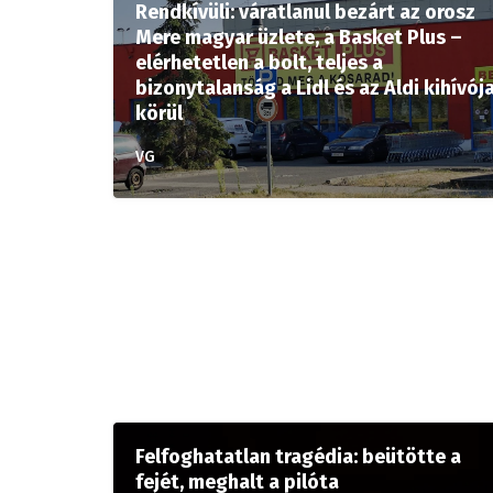
Rendkívüli: váratlanul bezárt az orosz
Mere magyar üzlete, a Basket Plus –
elérhetetlen a bolt, teljes a
bizonytalanság a Lidl és az Aldi kihívój
körül
VG
Felfoghatatlan tragédia: beütötte a
fejét, meghalt a pilóta