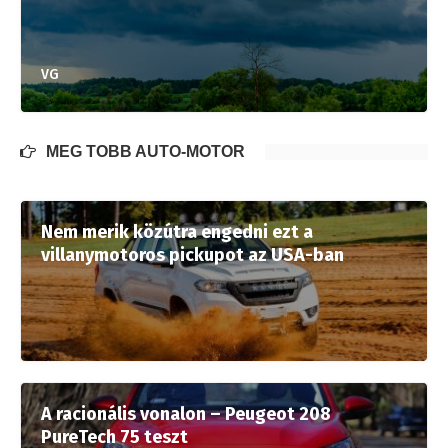
VG
MÉG TÖBB AUTÓ-MOTOR
Nem merik közútra engedni ezt a
villanymotoros pickupot az USA-ban
A racionális vonalon – Peugeot 208
PureTech 75 teszt