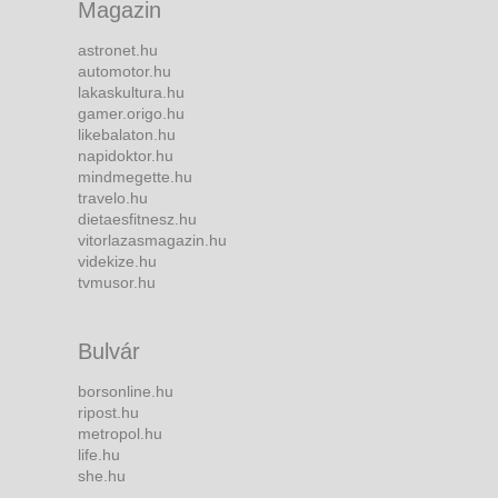
Magazin
astronet.hu
automotor.hu
lakaskultura.hu
gamer.origo.hu
likebalaton.hu
napidoktor.hu
mindmegette.hu
travelo.hu
dietaesfitnesz.hu
vitorlazasmagazin.hu
videkize.hu
tvmusor.hu
Bulvár
borsonline.hu
ripost.hu
metropol.hu
life.hu
she.hu