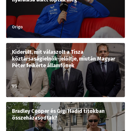
Origo
Kiderült, mit válaszolt a Tisza
köztársaságielnök-jelöltje, miután Magyar
Péter felkérte államfőnek
VG
Bradley Cooper és Gigi Hadid titokban
összeházasodtak?