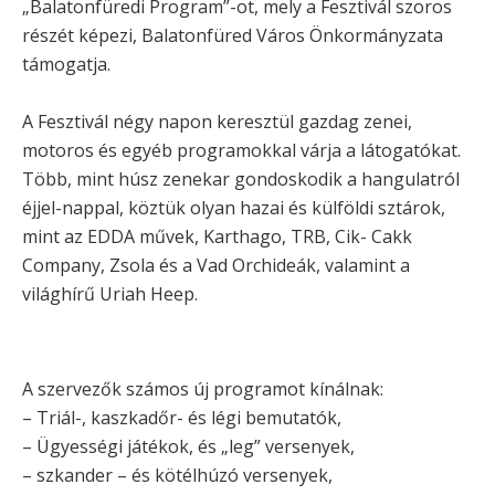
„Balatonfüredi Program”-ot, mely a Fesztivál szoros
részét képezi, Balatonfüred Város Önkormányzata
támogatja.
A Fesztivál négy napon keresztül gazdag zenei,
motoros és egyéb programokkal várja a látogatókat.
Több, mint húsz zenekar gondoskodik a hangulatról
éjjel-nappal, köztük olyan hazai és külföldi sztárok,
mint az EDDA művek, Karthago, TRB, Cik- Cakk
Company, Zsola és a Vad Orchideák, valamint a
világhírű Uriah Heep.
A szervezők számos új programot kínálnak:
– Triál-, kaszkadőr- és légi bemutatók,
– Ügyességi játékok, és „leg” versenyek,
– szkander – és kötélhúzó versenyek,