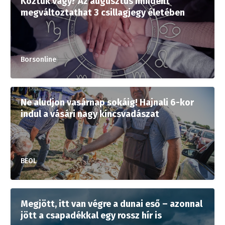
Köztük vagy? Az augusztus mindent
megváltoztathat 3 csillagjegy életében
Borsonline
Ne aludjon vasárnap sokáig! Hajnali 6-kor
indul a vásári nagy kincsvadászat
BEOL
Megjött, itt van végre a dunai eső – azonnal
jött a csapadékkal egy rossz hír is