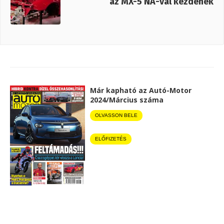
az MX-5 NA-val kezdenek
Már kapható az Autó-Motor
2024/Március száma
OLVASSON BELE
ELŐFIZETÉS