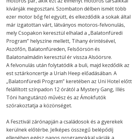
motoros pár, akik ezt az élményt motoros társaikkal
kívánják megosztani. Szombaton délben ismét több
ezer motor bőg fel együtt, és elkezdődik a sokak által
már izgatottan várt, látványos motoros-felvonulás,
mely Csopakon keresztül elhalad a „Balatonfüredi
Program” helyszíne mellett, Tihany érintésével,
Aszófőn, Balatonfüreden, Felsőörsön és
Balatonalmádin keresztül ér vissza Alsóörsre.
A felvonulás után folytatódik a buli, majd kezdődik az
est sztárkoncertje a Uriah Heep előadásában. A
„Balatonfüredi Program” keretében az Uni Hotel előtt
felállított színpadon 12 órától a Mystery Gang, Illés
Tóni hangutánzó művész és az Ámokfutók
szórakoztatja a közönséget.
A Fesztivál zárónapján a családosok és a gyerekek
kerülnek előtérbe. Jelképes összegű belépődíj
ellenében egész napos programokkal várják a