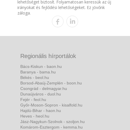
lehetőséget biztosít. Folyamatosan keressük az új
irányokat és fejlődési lehetőségeket. Ez jövőnk
záloga.
Regionális hírportálok
Bács-Kiskun - baon.hu
Baranya - bama.hu
Békés - beol.hu
Borsod-Abaúj-Zemplén - boon.hu
Csongrád - delmagyar.hu
Dunaújváros - duol.hu
Fejér - feol.hu
Győr-Moson-Sopron - kisalfold.hu
Hajdú-Bihar - haon.hu
Heves - heol.hu
Jász-Nagykun-Szolnok - szoljon.hu
Komárom-Esztergom - kemma.hu