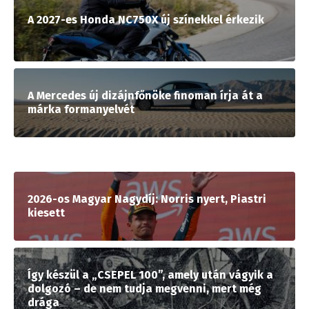
A 2027-es Honda NC750X új színekkel érkezik
A Mercedes új dizájnfőnöke finoman írja át a
márka formanyelvét
2026-os Magyar Nagydíj: Norris nyert, Piastri
kiesett
Így készül a „CSEPEL 100”, amely után vágyik a
dolgozó – de nem tudja megvenni, mert még
drága