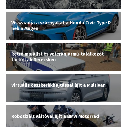
Visszaadja a szárnyakat a Honda Civic Type R-
nek a Mugen
Retró majálist és veteránjármű-találkozót
tartottak Derecskén
Virtuális összkerékhajtással újít a Multivan
Robotizált váltóval újít a BMW Motorrad