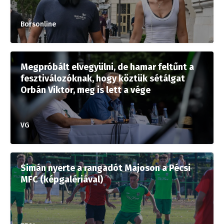
Borsonline
Megpróbált elvegyülni, de hamar feltűnt a
fesztiválozóknak, hogy köztük sétálgat
Orbán Viktor, meg is lett a vége
VG
Simán nyerte a rangadót Majoson a Pécsi
MFC (képgalériával)