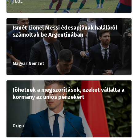
TEOL
Ismét Lionel Messi édesapjának haláláról
számoltak be Argentínában
Magyar Nemzet
Jöhetnek a megszorítások, ezeket vállalta a
kormány az uniós pénzekért
Origo