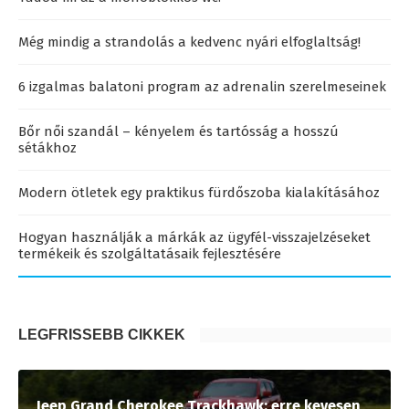
Még mindig a strandolás a kedvenc nyári elfoglaltság!
6 izgalmas balatoni program az adrenalin szerelmeseinek
Bőr női szandál – kényelem és tartósság a hosszú
sétákhoz
Modern ötletek egy praktikus fürdőszoba kialakításához
Hogyan használják a márkák az ügyfél-visszajelzéseket
termékeik és szolgáltatásaik fejlesztésére
LEGFRISSEBB CIKKEK
Jeep Grand Cherokee Trackhawk: erre kevesen