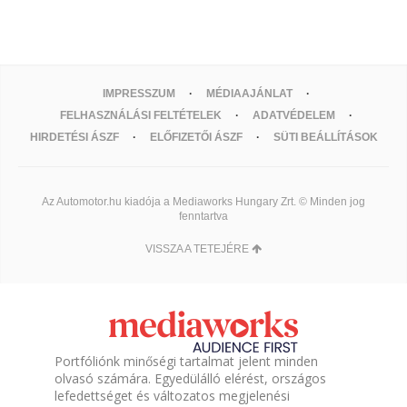
IMPRESSZUM
MÉDIAAJÁNLAT
FELHASZNÁLÁSI FELTÉTELEK
ADATVÉDELEM
HIRDETÉSI ÁSZF
ELŐFIZETŐI ÁSZF
SÜTI BEÁLLÍTÁSOK
Az Automotor.hu kiadója a Mediaworks Hungary Zrt. © Minden jog
fenntartva
VISSZA A TETEJÉRE
Portfóliónk minőségi tartalmat jelent minden
olvasó számára. Egyedülálló elérést, országos
lefedettséget és változatos megjelenési