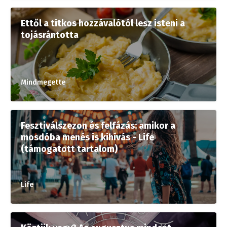
Ettől a titkos hozzávalótól lesz isteni a
tojásrántotta
Mindmegette
Fesztiválszezon és felfázás: amikor a
mosdóba menés is kihívás - Life
(támogatott tartalom)
Life