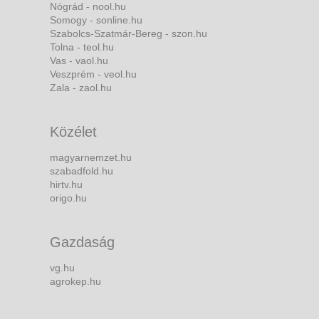
Nógrád - nool.hu
Somogy - sonline.hu
Szabolcs-Szatmár-Bereg - szon.hu
Tolna - teol.hu
Vas - vaol.hu
Veszprém - veol.hu
Zala - zaol.hu
Közélet
magyarnemzet.hu
szabadfold.hu
hirtv.hu
origo.hu
Gazdaság
vg.hu
agrokep.hu