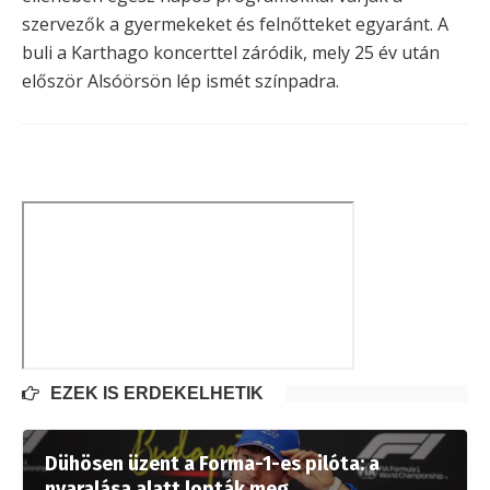
szervezők a gyermekeket és felnőtteket egyaránt. A
buli a Karthago koncerttel záródik, mely 25 év után
először Alsóörsön lép ismét színpadra.
EZEK IS ÉRDEKELHETIK
Dühösen üzent a Forma-1-es pilóta: a
nyaralása alatt lopták meg