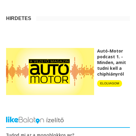
HIRDETÉS
Autó-Motor
podcast 1. -
Minden, amit
tudni kell a
chiphiányról
ELOLVASOM
Tudod mi az a monoblokkos wc?