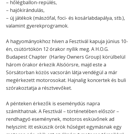
– hőlégballon-repülés,
– hajókirándulás,
– új játékok (mászófal, foci- és kosárlabdapálya, stb.),
valamint gyerekprogramok.
A hagyományokhoz híven a Fesztivál kapuja június 10-
én, csütörtökön 12 órakor nyílik meg. A H.O.G.
Budapest Chapter (Harley Owners Group) körülbelül
három órakor érkezik Alsóörsre, majd este a
Sörsátorban közös vacsorán látja vendégül a már
megérkezett motorosokat. Hajnalig koncertek és buli
szórakoztatja a résztvevőket.
A pénteken érkezők is eseménydús napra
számíthatnak. A Fesztivál – történetében először –
rendhagyó eseménynek, motoros esküvőnek ad
helyszínt: itt esküszik örök hűséget egymásnak egy