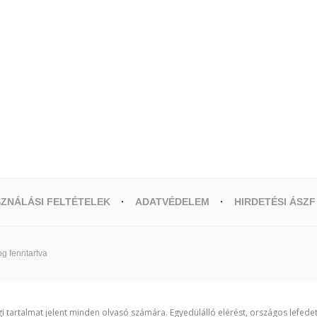
ZNÁLÁSI FELTÉTELEK
ADATVÉDELEM
HIRDETÉSI ÁSZF
g fenntartva
i tartalmat jelent minden olvasó számára. Egyedülálló elérést, országos lefede