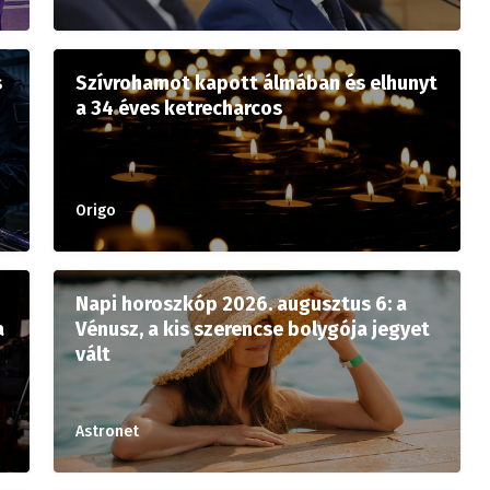
s
Szívrohamot kapott álmában és elhunyt
a 34 éves ketrecharcos
Origo
Napi horoszkóp 2026. augusztus 6: a
a
Vénusz, a kis szerencse bolygója jegyet
vált
Astronet