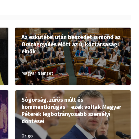
Az eskütétel után beszédet is mond az
Országgyűlés előtt az új köztársasági
elnök
Magyar Nemzet
Sógorság, zűrös múlt és
kommentkirúgás – ezek voltak Magyar
Péterék legbotrányosabb személyi
döntései
Origo