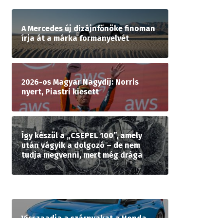
A Mercedes új dizájnfőnöke finoman
írja át a márka formanyelvét
2026-os Magyar Nagydíj: Norris
nyert, Piastri kiesett
Így készül a „CSEPEL 100”, amely
után vágyik a dolgozó – de nem
tudja megvenni, mert még drága