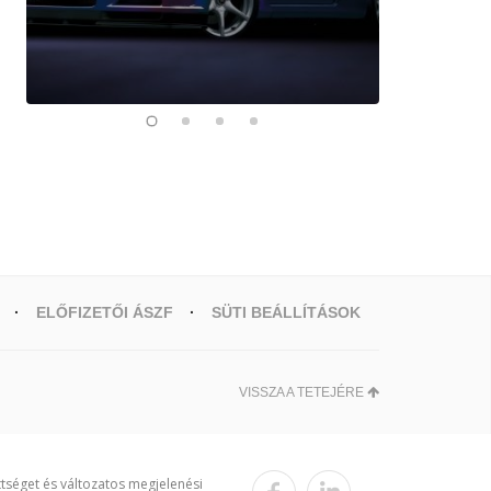
ELŐFIZETŐI ÁSZF
SÜTI BEÁLLÍTÁSOK
VISSZA A TETEJÉRE
ttséget és változatos megjelenési