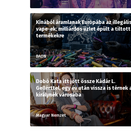
Kínából áramlanak Európába az illegáli
vape-ek: milliárdos üzlet épült a tiltott
termékekre
BAON
Dobó Kata itt jött össze Kádár L.
Gellérttel, egy év után vissza is térnek 
királynék városába
Magyar Nemzet