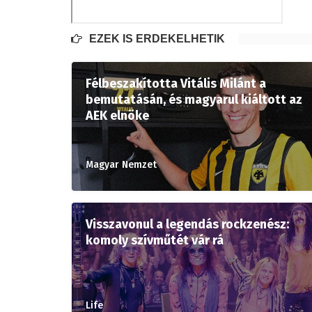
EZEK IS ÉRDEKELHETIK
Félbeszakította Vitális Milánt a
bemutatásán, és magyarul kiáltott az
AEK elnöke
Magyar Nemzet
Visszavonul a legendás rockzenész:
komoly szívműtét vár rá
Life