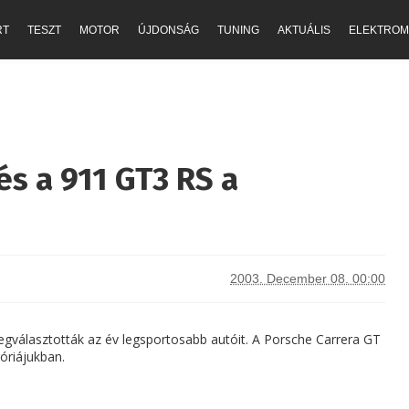
RT
TESZT
MOTOR
ÚJDONSÁG
TUNING
AKTUÁLIS
ELEKTROM
és a 911 GT3 RS a
2003. December 08. 00:00
gválasztották az év legsportosabb autóit. A Porsche Carrera GT
óriájukban.