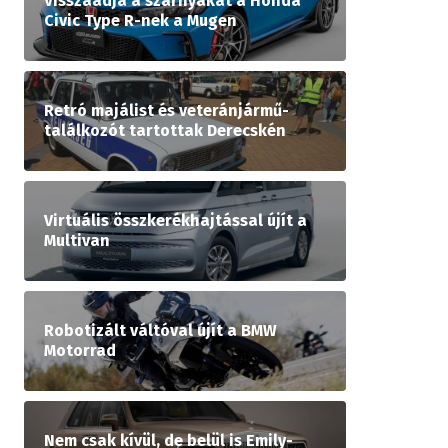
Visszaadja a szárnyakat a Honda
Civic Type R-nek a Mugen
Retró majálist és veteránjármű-
találkozót tartottak Derecskén
Virtuális összkerékhajtással újít a
Multivan
Robotizált váltóval újít a BMW
Motorrad
Nem csak kívül, de belül is Emily-