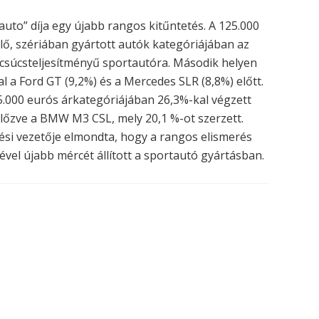
uto” díja egy újabb rangos kitűntetés. A 125.000
ő, szériában gyártott autók kategóriájában az
 csúcsteljesítményű sportautóra. Második helyen
al a Ford GT (9,2%) és a Mercedes SLR (8,8%) előtt.
5.000 eurós árkategóriájában 26,3%-kal végzett
lőzve a BMW M3 CSL, mely 20,1 %-ot szerzett.
ési vezetője elmondta, hogy a rangos elismerés
jével újabb mércét állított a sportautó gyártásban.