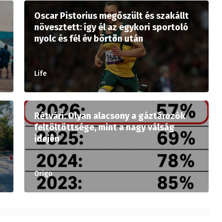
Oscar Pistorius megőszült és szakállt
növesztett: így él az egykori sportoló
nyolc és fél év börtön után
Life
Rétvári: Olyan alacsony a gáztározók
feltöltöttsége, mint a nagy válság
idején
Origo