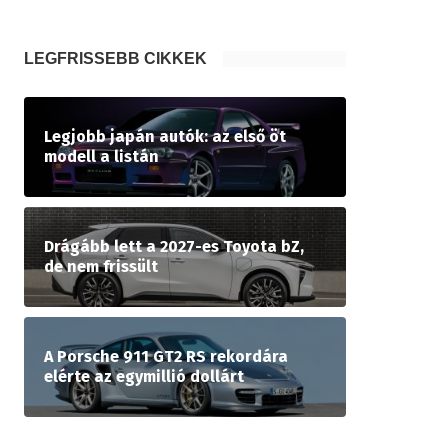
LEGFRISSEBB CIKKEK
Legjobb japán autók: az első öt
modell a listán
Drágább lett a 2027-es Toyota bZ,
de nem frissült
A Porsche 911 GT2 RS rekordára
elérte az egymillió dollárt