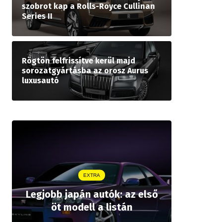
szobrot kap a Rolls-Royce Cullinan
Series II
Rögtön felfrissítve kerül majd
sorozatgyártásba az orosz Aurus
luxusautó
EXTRA
Legjobb japán autók: az első
Drágább 
öt modell a listán
bZ,