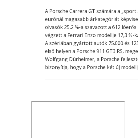
A Porsche Carrera GT számára a „sport a
eurónál magasabb árkategóriát képvisel
olvasók 25,2 %-a szavazott a 612 lóerős
végzett a Ferrari Enzo modellje 17,3 %-k
A szériában gyártott autók 75.000 és 12
első helyen a Porsche 911 GT3 RS, mege
Wolfgang Dürheimer, a Porsche fejleszt
bizonyítja, hogy a Porsche két új modell