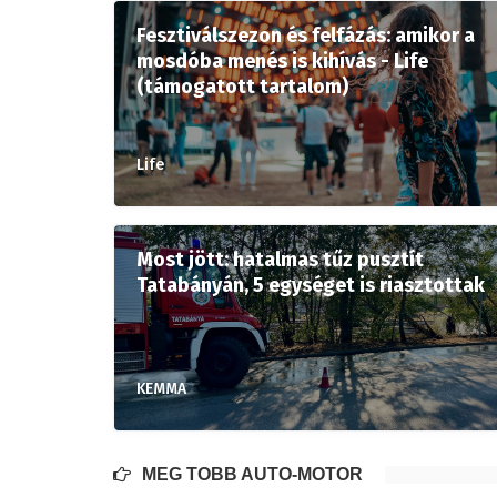
Fesztiválszezon és felfázás: amikor a
mosdóba menés is kihívás - Life
(támogatott tartalom)
Life
Most jött: hatalmas tűz pusztít
Tatabányán, 5 egységet is riasztottak
KEMMA
MÉG TÖBB AUTÓ-MOTOR