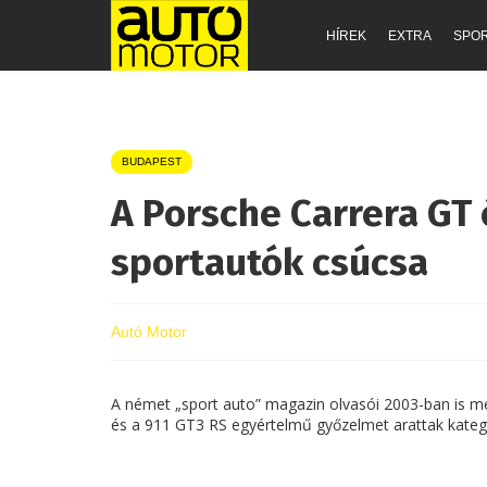
HÍREK
EXTRA
SPO
BUDAPEST
A Porsche Carrera GT 
sportautók csúcsa
Autó Motor
A német „sport auto” magazin olvasói 2003-ban is me
és a 911 GT3 RS egyértelmű győzelmet arattak kateg