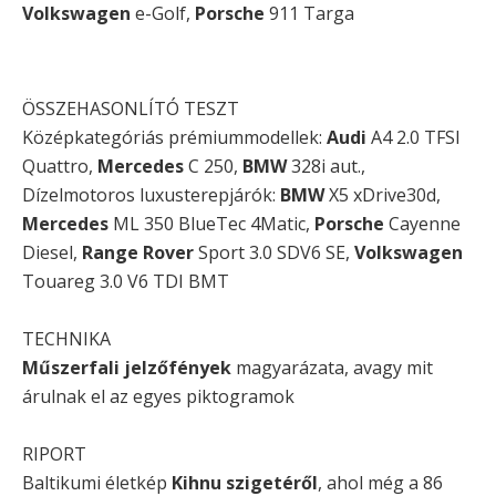
Volkswagen
e-Golf,
Porsche
911 Targa
ÖSSZEHASONLÍTÓ TESZT
Középkategóriás prémiummodellek:
Audi
A4 2.0 TFSI
Quattro,
Mercedes
C 250,
BMW
328i aut.,
Dízelmotoros luxusterepjárók:
BMW
X5 xDrive30d,
Mercedes
ML 350 BlueTec 4Matic,
Porsche
Cayenne
Diesel,
Range Rover
Sport 3.0 SDV6 SE,
Volkswagen
Touareg 3.0 V6 TDI BMT
TECHNIKA
Műszerfali jelzőfények
magyarázata, avagy mit
árulnak el az egyes piktogramok
RIPORT
Baltikumi életkép
Kihnu szigetéről
, ahol még a 86