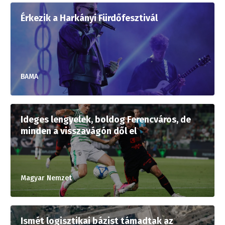
Érkezik a Harkányi Fürdőfesztivál
BAMA
Ideges lengyelek, boldog Ferencváros, de
minden a visszavágón dől el
Magyar Nemzet
Ismét logisztikai bázist támadtak az