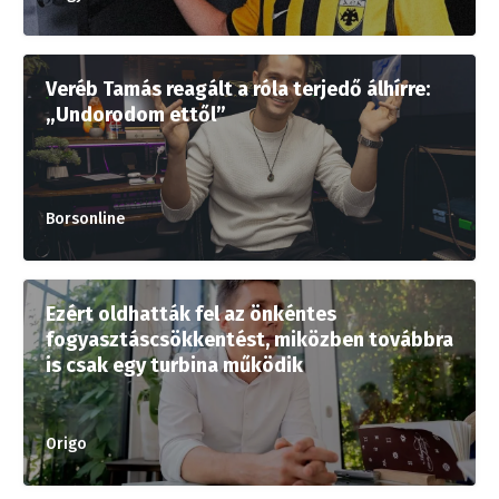
Veréb Tamás reagált a róla terjedő álhírre:
„Undorodom ettől”
Borsonline
Ezért oldhatták fel az önkéntes
fogyasztáscsökkentést, miközben továbbra
is csak egy turbina működik
Origo