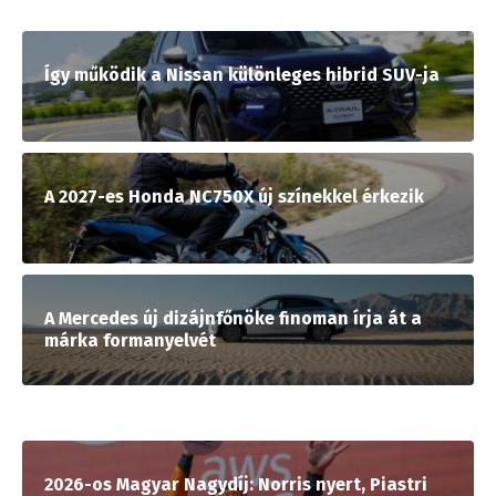
Így működik a Nissan különleges hibrid SUV-ja
A 2027-es Honda NC750X új színekkel érkezik
A Mercedes új dizájnfőnöke finoman írja át a
márka formanyelvét
2026-os Magyar Nagydíj: Norris nyert, Piastri