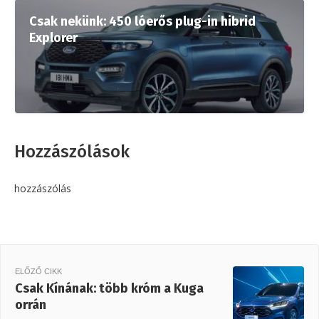
Csak nekünk: 450 lóerős plug-in hibrid
Explorer
Hozzászólások
hozzászólás
ELŐZŐ CIKK
Csak Kínának: több króm a Kuga
orrán