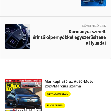
KÖVETKEZŐ CIKK
Kormányra szerelt
érintőképernyőkkel egyszerűsítene
a Hyundai
Már kapható az Autó-Motor
2024/Március száma
OLVASSON BELE
ELŐFIZETÉS