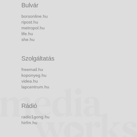
Bulvár
borsonline.hu
ripost.hu
metropol.hu
life.hu
she.hu
Szolgáltatás
freemail.hu
koponyeg.hu
videa.hu
lapcentrum.hu
Rádió
radio1gong.hu
hirfm.hu